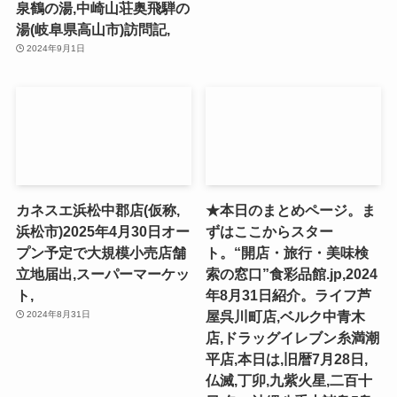
泉鶴の湯,中崎山荘奥飛騨の
湯(岐阜県高山市)訪問記,
2024年9月1日
カネスエ浜松中郡店(仮称,
★本日のまとめページ。ま
浜松市)2025年4月30日オー
ずはここからスター
プン予定で大規模小売店舗
ト。“開店・旅行・美味検
立地届出,スーパーマーケッ
索の窓口”食彩品館.jp,2024
ト,
年8月31日紹介。ライフ芦
屋呉川町店,ベルク中青木
2024年8月31日
店,ドラッグイレブン糸満潮
平店,本日は,旧暦7月28日,
仏滅,丁卯,九紫火星,二百十