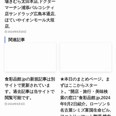
場きむら太田本店,ドクター
マーチン浦添パルコシティ
店サンドラッグ広島本通店,
ほていやイオンモール大垣
店,
2024年8月30日
関連記事
食彩品館.jpの新規記事は別
★本日のまとめページ。ま
サイトで更新されていま
ずはここからスター
す。過去記事は当サイトで
ト。“開店・旅行・美味検
閲覧可能です。
索の窓口”食彩品館.jp,2024
年9月2日紹介。ローソンＳ
2024年9月3日
名古屋シミズ富国生命ビル,