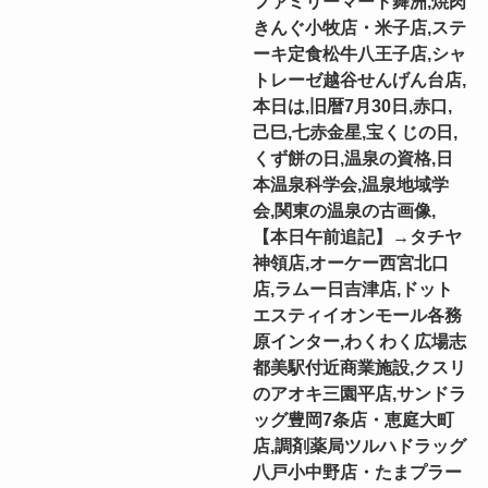
ファミリーマート舞洲,焼肉
きんぐ小牧店・米子店,ステ
ーキ定食松牛八王子店,シャ
トレーゼ越谷せんげん台店,
本日は,旧暦7月30日,赤口,
己巳,七赤金星,宝くじの日,
くず餅の日,温泉の資格,日
本温泉科学会,温泉地域学
会,関東の温泉の古画像,
【本日午前追記】→タチヤ
神領店,オーケー西宮北口
店,ラムー日吉津店,ドット
エスティイオンモール各務
原インター,わくわく広場志
都美駅付近商業施設,クスリ
のアオキ三園平店,サンドラ
ッグ豊岡7条店・恵庭大町
店,調剤薬局ツルハドラッグ
八戸小中野店・たまプラー