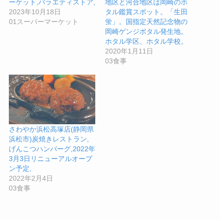
ーケット,バラエティストア,
地区と河合地区は岡崎のホ
2023年10月18日
タル鑑賞スポット。「生田
01スーパーマーケット
蛍」。国指定天然記念物の
岡崎ゲンジボタル発生地。
ホタル学区、ホタル学校。
2020年1月11日
03食事
さわやか浜松高塚店(静岡県
浜松市)炭焼きレストラン,
げんこつハンバーグ,2022年
3月3日リニューアルオープ
ン予定,
2022年2月4日
03食事