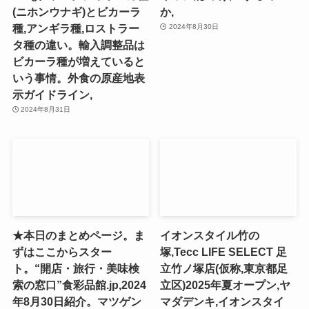
(ニホンウナギ)とビカーラ
か,
種,アンギラ種,ロストラー
2024年8月30日
タ種の違い。輸入調整品は
ビカーラ種が増えていると
いう事情。外食の原産地表
示ガイドライン,
2024年8月31日
★本日のまとめページ。ま
イオンスタイル竹の
ずはここからスター
塚,Tecc LIFE SELECT ⾜
ト。“開店・旅行・美味検
⽴⽵ノ塚店(仮称,東京都足
索の窓口”食彩品館.jp,2024
立区)2025年夏オープン,ヤ
年8月30日紹介。マツゲン
マダデンキ,イオンスタイ