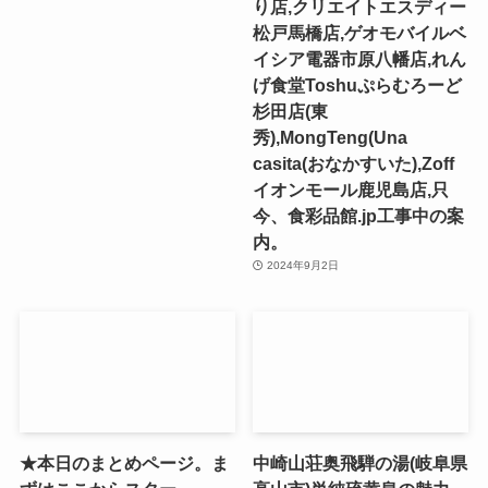
り店,クリエイトエスディー
松戸馬橋店,ゲオモバイルベ
イシア電器市原八幡店,れん
げ食堂Toshuぷらむろーど
杉田店(東
秀),MongTeng(Una
casita(おなかすいた),Zoff
イオンモール鹿児島店,只
今、食彩品館.jp工事中の案
内。
2024年9月2日
★本日のまとめページ。ま
中崎山荘奥飛騨の湯(岐阜県