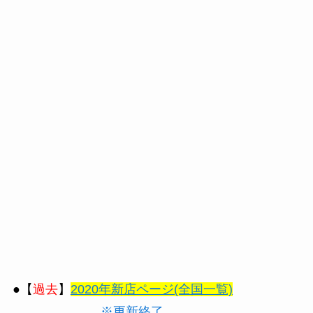
●【
過去
】
2020年新店ページ(全国一覧)
※更新終了