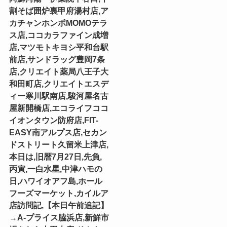
割そば囲炉裏甲府湯村店,ア
カチャンホンポMOMOテラ
ス店,ココカラファイン成増
店,マツモトキヨシ平和台駅
前店,サンドラッグ豊岡7条
店,クリエイト薬局八王子大
和田町店,クリエイトエスデ
ィー寒川駅南店,駿河屋名古
屋新開橋店,エコライフココ
イオンタウン防府店,FIT-
EASY南アルプス店,セカン
ドストリート久留米上津店,
本日は,旧暦7月27日,先負,
丙寅,一白水星,中津ハモの
日,ハワイオアフ島,ホール
フーズマーケット,カイルア
店訪問記,【本日午前追記】
→A-プライス脇浜店,新鮮市