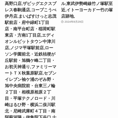
高野口店,ザビッグエクスプ
ル,東武伊勢崎線竹ノ塚駅至
レス春駒通店,コープこうべ
近,イトーヨーカドー竹の塚
伊丹店,まいばすけっと志茂
店跡地,
駅前店・府中緑町1丁目
2024年8月29日
店・南平台町店・稲荷町駅
東店・方南1丁目店,エディ
オンルビットタウン中津川
店,ノジマ平塚駅前店,ロー
ソン学園前北・近鉄桔梗が
丘駅前・旭鶴ケ峰二丁目・
お初天神通り,ファミリーマ
ートＴＸ秋葉原駅店,セブン
イレブン袖ケ浦のぞみ野・
旭中央病院前・台東三ノ輪
２丁目・相模原相原２丁
目・平塚テクノロード・川
崎はるひ野・横浜二俣川駅
北・尼崎武庫町４丁目・南
阿蘇河陽・伊集院下谷口,十