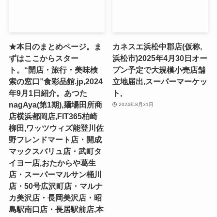
★本日のまとめページ。ま
カネスエ浜松中郡店(仮称,
ずはここからスター
浜松市)2025年4月30日オー
ト。“開店・旅行・美味検
プン予定で大規模小売店舗
索の窓口”食彩品館.jp,2024
立地届出,スーパーマーケッ
年9月1日紹介。あつた
ト,
nagAya(第1期),麺場田所商
2024年8月31日
店横浜都岡店,FIT365柏崎
柳田,ワッツウィズ能登川佐
野フレンドマート店・開成
マックスバリュ店・武町タ
イヨー店,おたからや葛生
店・スーパーマルサン桶川
店・50号広沢町店・マルナ
カ美沢店・長岡美沢店・昭
島駅南口店・長居駅前店,本