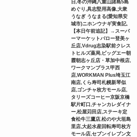
日,冬の沖縄八重山諸島5島
めぐり,具志堅用高像,大衆
うなぎ うなまる(愛知県安
城市)ニホンウナギ実食記,
【本日午前追記】→スーパ
ーマーケットバロー登美ヶ
丘店,Vdrug志染駅前クレス
トヒルズ薬局,ビッグエー朝
霞朝志ヶ丘店・草加中根店,
ワークマンプラス甲西
店,WORKMAN Plus埼玉江
南店,くら寿司札幌新琴似
店,ゴンチャ枚方モール店,
タリーズコーヒー京阪京橋
駅片町口,チャンカレダイナ
ー,松屋苅田店,ステーキ定
食松牛三鷹店,松のや大垣島
里店,大起水産回転寿司枚方
モール店,セブンイレブン文