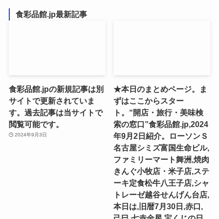
食彩品館.jp最新記事
食彩品館.jpの新規記事は別
★本日のまとめページ。ま
サイトで更新されていま
ずはここからスター
す。過去記事は当サイトで
ト。“開店・旅行・美味検
閲覧可能です。
索の窓口”食彩品館.jp,2024
年9月2日紹介。ローソンＳ
2024年9月3日
名古屋シミズ富国生命ビル,
ファミリーマート舞洲,焼肉
きんぐ小牧店・米子店,ステ
ーキ定食松牛八王子店,シャ
トレーゼ越谷せんげん台店,
本日は,旧暦7月30日,赤口,
己巳,七赤金星,宝くじの日,