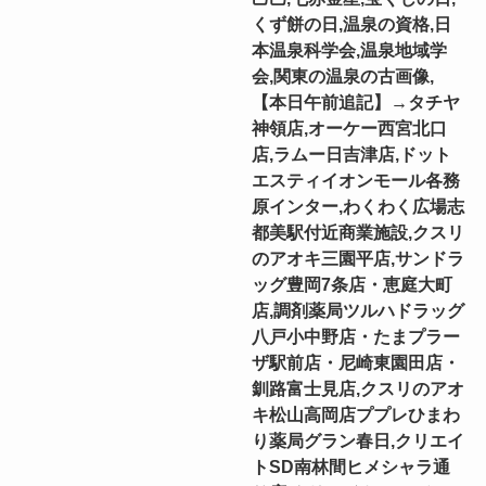
くず餅の日,温泉の資格,日
本温泉科学会,温泉地域学
会,関東の温泉の古画像,
【本日午前追記】→タチヤ
神領店,オーケー西宮北口
店,ラムー日吉津店,ドット
エスティイオンモール各務
原インター,わくわく広場志
都美駅付近商業施設,クスリ
のアオキ三園平店,サンドラ
ッグ豊岡7条店・恵庭大町
店,調剤薬局ツルハドラッグ
八戸小中野店・たまプラー
ザ駅前店・尼崎東園田店・
釧路富士見店,クスリのアオ
キ松山高岡店ププレひまわ
り薬局グラン春日,クリエイ
トSD南林間ヒメシャラ通