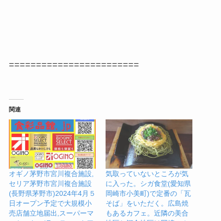
========================
関連
オギノ茅野市宮川複合施設,
気取っていないところが気
セリア茅野市宮川複合施設
に入った。シガ食堂(愛知県
(長野県茅野市)2024年4月５
岡崎市小美町)で定番の「瓦
日オープン予定で大規模小
そば」をいただく。広島焼
売店舗立地届出,スーパーマ
もあるカフェ。近隣の美合