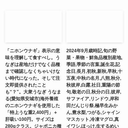
「ニホンウナギ」表示の意
2024年9月歳時記,旬の野
味を理解して食すべし。う
菜・果物・鮮魚品種別産地,
なぎは産地だけでなく品種
季語,季節の言葉,誕生花,記
まで確認しなくちゃいけな
念日,長月,初秋,新秋,早秋,十
い時代になった。そして注
五夜,中秋の名月,八朔,秋分,
文即提供されたこと
秋彼岸,白露,社日,重陽の節
も“？”。大衆うなぎ うなま
句,敬老の日,秋分の日,彼岸,
る(愛知県安城市)海外養殖
サファイア,リンドウ,岸和
のニホンウナギを使用した
田だんじり祭,極早生みか
「特上うな重2,400円」＋
ん,豊水梨,つがる,シャイン
肝吸い100円。サイズは
マスカット,冷凍マグロ,真
280gクラス。ジャポニカ種
イワシ,ほっけ,生するめい