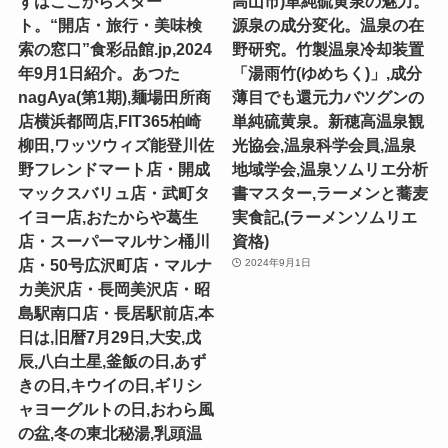
ずはここからスター
高山市)単純硫黄泉の魅力。
ト。“開店・旅行・美味検
源泉の成分変化。温泉の在
索の窓口”食彩品館.jp,2024
野研究。竹製温泉冷却装置
年9月1日紹介。あつた
「湯雨竹(ゆめちく)」,成分
nagAya(第1期),麺場田所商
薄目でも還元力バツグンの
店横浜都岡店,FIT365柏崎
単純硫黄泉。新穂高温泉観
柳田,ワッツウィズ能登川佐
光協会,温泉科学会員,温泉
野フレンドマート店・開成
地域学会,温泉ソムリエ分析
マックスバリュ店・武町タ
書マスター,ラーメンと蕎麦
イヨー店,おたからや葛生
実食記,(ラーメンソムリエ
店・スーパーマルサン桶川
資格)
店・50号広沢町店・マルナ
2024年9月1日
カ美沢店・長岡美沢店・昭
島駅南口店・長居駅前店,本
日は,旧暦7月29日,大安,戊
辰,八白土星,釜飯の日,あず
きの日,キウイの日,ギリシ
ャヨーグルトの日,おわら風
の盆,冬の東北秘湯,乳頭温