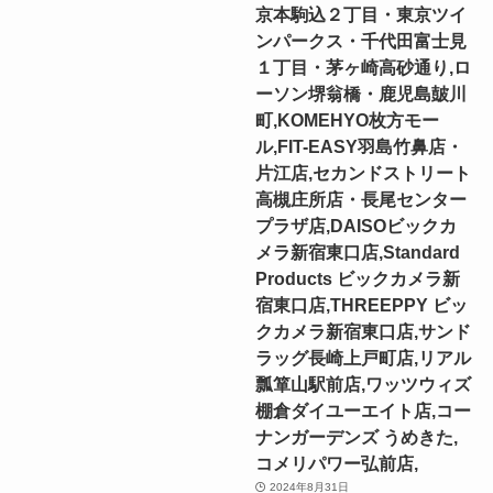
京本駒込２丁目・東京ツイ
ンパークス・千代田富士見
１丁目・茅ヶ崎高砂通り,ロ
ーソン堺翁橋・鹿児島皷川
町,KOMEHYO枚方モー
ル,FIT-EASY羽島竹鼻店・
片江店,セカンドストリート
高槻庄所店・長尾センター
プラザ店,DAISOビックカ
メラ新宿東口店,Standard
Products ビックカメラ新
宿東口店,THREEPPY ビッ
クカメラ新宿東口店,サンド
ラッグ長崎上戸町店,リアル
瓢箪山駅前店,ワッツウィズ
棚倉ダイユーエイト店,コー
ナンガーデンズ うめきた,
コメリパワー弘前店,
2024年8月31日