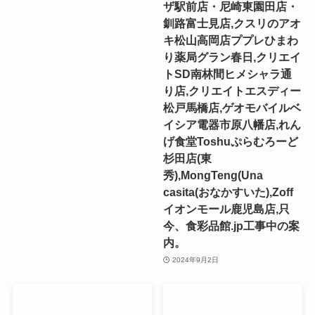
ザ駅前店・尼崎東園田店・
釧路富士見店,クスリのアオ
キ松山高岡店ププレひまわ
り薬局グラン春日,クリエイ
トSD南林間ヒメシャラ通
り店,クリエイトエスディー
松戸馬橋店,ゲオモバイルベ
イシア電器市原八幡店,れん
げ食堂Toshuぷらむろーど
杉田店(東
秀),MongTeng(Una
casita(おなかすいた),Zoff
イオンモール鹿児島店,只
今、食彩品館.jp工事中の案
内。
2024年9月2日