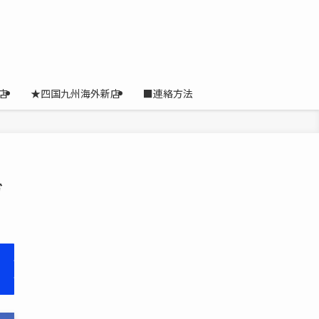
店
★四国九州海外新店
■連絡方法
ガ