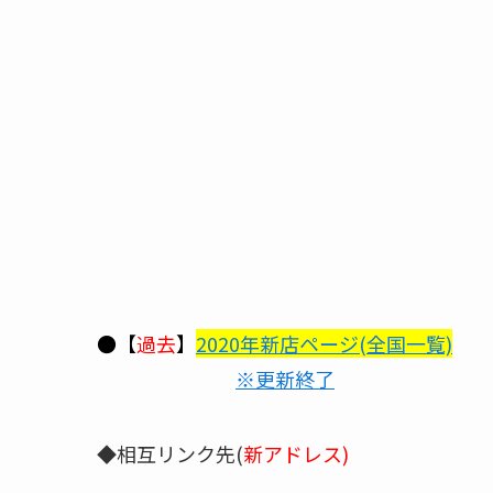
●【
過去
】
2020年新店ページ(全国一覧)
※更新終了
◆相互リンク先(
新アドレス)