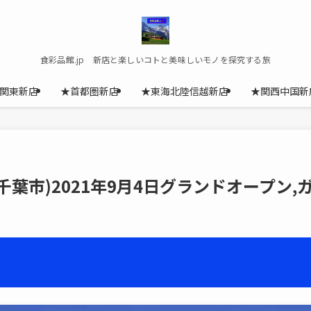
食彩品館.jp 新店と楽しいコトと美味しいモノを探究する旅
関東新店
★首都圏新店
★東海北陸信越新店
★関西中国新
,千葉市)2021年9月4日グランドオープン,