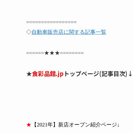
=================
◇
自動車販売店に関する記事一覧
======★★★========
★
食彩品館.jp
トップページ(記事目次)
★
【2021年】新店オープン紹介ページ↓