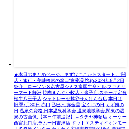
★本日のまとめページ。まずはここからスタート。“開
店・旅行・美味検索の窓口”食彩品館.jp,2024年9月2日
紹介。ローソンＳ名古屋シミズ富国生命ビル,ファミリ
ーマート舞洲,焼肉きんぐ小牧店・米子店,ステーキ定食
松牛八王子店,シャトレーゼ越谷せんげん台店,本日は,
旧暦7月30日,赤口,己巳,七赤金星,宝くじの日,くず餅の
日,温泉の資格,日本温泉科学会,温泉地域学会,関東の温
泉の古画像,【本日午前追記】→タチヤ神領店,オーケー
西宮北口店,ラムー日吉津店,ドットエスティイオンモー
ル各務原インター,わくわく広場志都美駅付近商業施設,