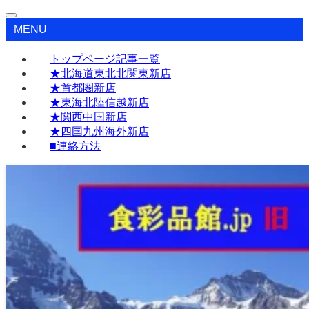
MENU
トップページ記事一覧
★北海道東北北関東新店
★首都圏新店
★東海北陸信越新店
★関西中国新店
★四国九州海外新店
■連絡方法