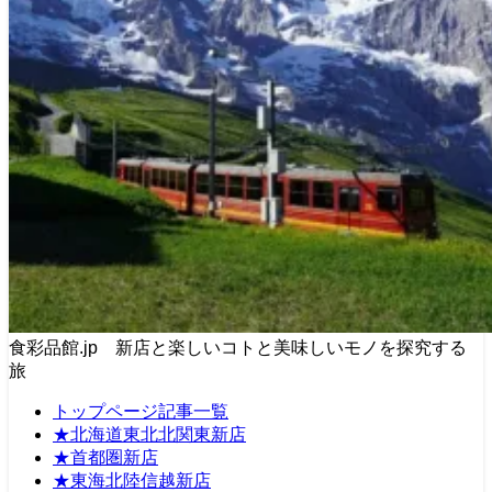
食彩品館.jp 新店と楽しいコトと美味しいモノを探究する
旅
トップページ記事一覧
★北海道東北北関東新店
★首都圏新店
★東海北陸信越新店