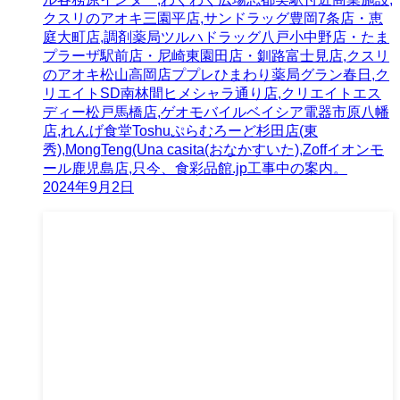
クスリのアオキ三園平店,サンドラッグ豊岡7条店・恵
庭大町店,調剤薬局ツルハドラッグ八戸小中野店・たま
プラーザ駅前店・尼崎東園田店・釧路富士見店,クスリ
のアオキ松山高岡店ププレひまわり薬局グラン春日,ク
リエイトSD南林間ヒメシャラ通り店,クリエイトエス
ディー松戸馬橋店,ゲオモバイルベイシア電器市原八幡
店,れんげ食堂Toshuぷらむろーど杉田店(東
秀),MongTeng(Una casita(おなかすいた),Zoffイオンモ
ール鹿児島店,只今、食彩品館.jp工事中の案内。
2024年9月2日