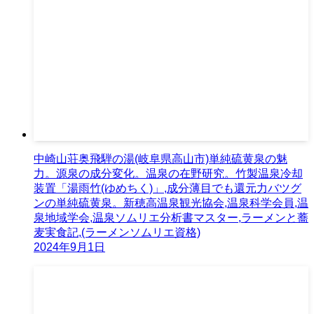
中崎山荘奥飛騨の湯(岐阜県高山市)単純硫黄泉の魅
力。源泉の成分変化。温泉の在野研究。竹製温泉冷却
装置「湯雨竹(ゆめちく)」,成分薄目でも還元力バツグ
ンの単純硫黄泉。新穂高温泉観光協会,温泉科学会員,温
泉地域学会,温泉ソムリエ分析書マスター,ラーメンと蕎
麦実食記,(ラーメンソムリエ資格)
2024年9月1日