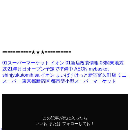
===========★★★==========
01スーパーマーケット
イオン
01新店改装情報
03関東地方
2021年月日オープン予定で準備中
AEON
mybasket
shinjyukutomihisa
イオン
まいばすけっと新宿富久町店
ミニ
スーパー
東京都新宿区
都市型小型スーパーマーケット
この記事が気に入ったら
いいね または フォローしてね！