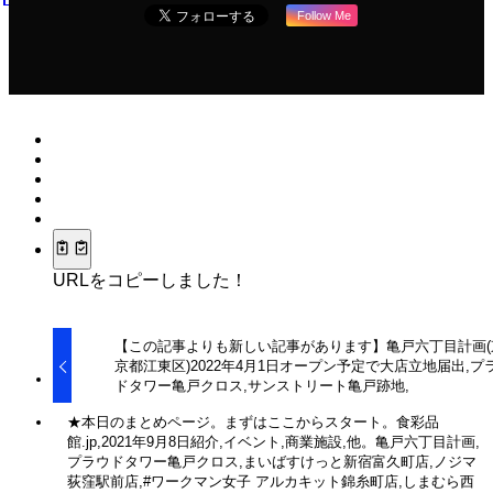
Follow Me
URLをコピーしました！
【この記事よりも新しい記事があります】亀戸六丁目計画(
京都江東区)2022年4月1日オープン予定で大店立地届出,プ
ドタワー亀戸クロス,サンストリート亀戸跡地,
★本日のまとめページ。まずはここからスタート。食彩品
館.jp,2021年9月8日紹介,イベント,商業施設,他。亀戸六丁目計画,
プラウドタワー亀戸クロス,まいばすけっと新宿富久町店,ノジマ
荻窪駅前店,#ワークマン女子 アルカキット錦糸町店,しまむら西