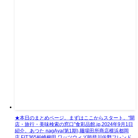
★本日のまとめページ。まずはここからスタート。“開
店・旅行・美味検索の窓口”食彩品館.jp,2024年9月1日
紹介。あつた nagAya(第1期),麺場田所商店横浜都岡
店,FIT365柏崎柳田,ワッツウィズ能登川佐野フレンド