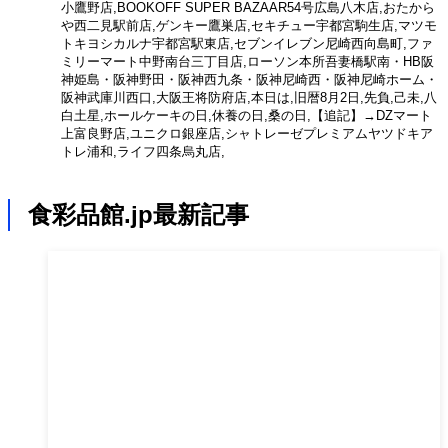
小鷹野店,BOOKOFF SUPER BAZAAR54号広島八木店,おたから
や西二見駅前店,ゲンキー鷹巣店,セキチュー宇都宮駒生店,マツモ
トキヨシカルナ宇都宮駅東店,セブンイレブン尼崎西向島町,ファ
ミリーマート中野南台三丁目店,ローソン本所吾妻橋駅南・HB阪
神姫島・阪神野田・阪神西九条・阪神尼崎西・阪神尼崎ホーム・
阪神武庫川西口,大阪王将防府店,本日は,旧暦8月2日,先負,己未,八
白土星,ホールケーキの日,休養の日,桑の日,【追記】→DZマート
上富良野店,ユニクロ銀座店,シャトレーゼプレミアムヤツドキア
トレ浦和,ライフ四条烏丸店,
食彩品館.jp最新記事