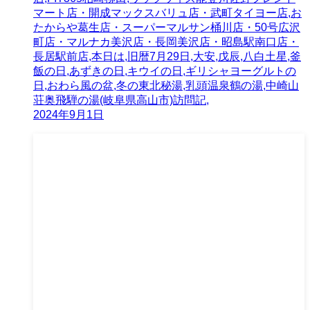
マート店・開成マックスバリュ店・武町タイヨー店,お
たからや葛生店・スーパーマルサン桶川店・50号広沢
町店・マルナカ美沢店・長岡美沢店・昭島駅南口店・
長居駅前店,本日は,旧暦7月29日,大安,戊辰,八白土星,釜
飯の日,あずきの日,キウイの日,ギリシャヨーグルトの
日,おわら風の盆,冬の東北秘湯,乳頭温泉鶴の湯,中崎山
荘奥飛騨の湯(岐阜県高山市)訪問記,
2024年9月1日