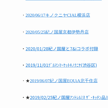
・
2020/06/17キノクニヤCIAL横浜店
・
2020/05/25紀ノ国屋京都伊勢丹店
・
2020/01/28紀ノ国屋と7&iコラボ付録
・
2019/11/01ｸﾞﾙﾏﾝﾏｰｹｯﾄｷﾉｸﾆﾔ(渋谷区)
・★
2019/06/07紀ノ国屋EQUiA北千住店
・★
2019/02/25紀ノ国屋ｱﾝﾄﾚﾙﾐﾈ ｻﾞ･ｷｯﾁﾝ