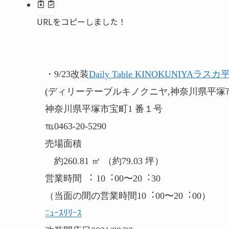
URLをコピーしました！
・9/23改装
Daily Table KINOKUNIYAラス
(ディリーテーブルキノクニヤ,神奈川県平塚
神奈川県平塚市宝町1 番１号
℡0463-20-5290
売場面積
約260.81 ㎡ （約79.03 坪）
営業時間 ︓ 10︓00〜20︓30
（当面の間の営業時間10︓00〜20︓00）
ﾆｭｰｽﾘﾘｰｽ