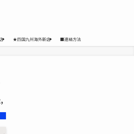
店
★四国九州海外新店
■連絡方法
,
,