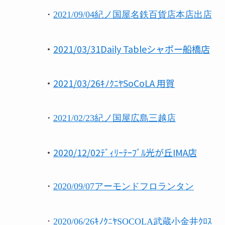
・
2021/09/04紀ノ国屋名鉄百貨店本店出店
・
2021/03/31Daily Tableシャポー船橋店
・
2021/03/26ｷﾉｸﾆﾔSoCoLA 用賀
・
2021/02/23紀ノ国屋広島三越店
・
2020/12/02ﾃﾞｨﾘｰﾃｰﾌﾞﾙ光が丘IMA店
・
2020/09/07アーモンドフロランタン
・
2020/06/26ｷﾉｸﾆﾔSOCOLA武蔵小金井ｸﾛｽ