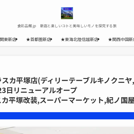
食彩品館.jp 新店と楽しいコトと美味しいモノを探究する旅
関東新店
★首都圏新店
★東海北陸信越新店
★関西中国新
UNIYAラスカ平塚店(ディリーテーブルキノクニヤ
月23日リニューアルオープ
éeラスカ平塚改装,スーパーマーケット,紀ノ国屋