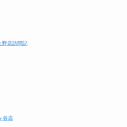
ute上野店訪問記
阿佐ヶ谷店