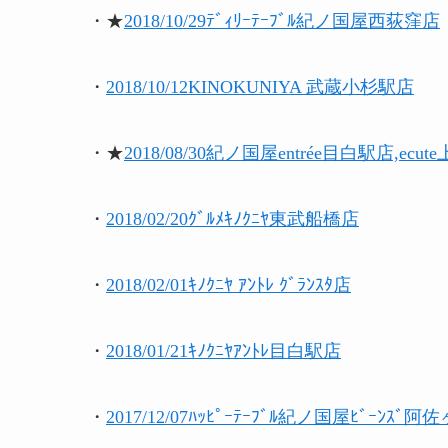
・★
2018/10/29ﾃﾞｨﾘｰﾃｰﾌﾞﾙ紀ノ国屋西荻窪店
・
2018/10/12KINOKUNIYA 武蔵小杉駅店
・★
2018/08/30紀ノ国屋entrée目白駅店,ec
・
2018/02/20ｸﾞﾙﾒｷﾉｸﾆﾔ東武船橋店
・
2018/02/01ｷﾉｸﾆﾔ ｱﾝﾄﾚ ｸﾞﾗﾝｽﾀ店
・
2018/01/21ｷﾉｸﾆﾔｱﾝﾄﾚ目白駅店
・
2017/12/07ﾊｯﾋﾟｰﾃｰﾌﾞﾙ紀ノ国屋ﾋﾞｰﾝｽﾞ