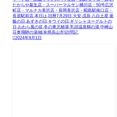
たからや葛生店・スーパーマルサン桶川店・50号広沢
町店・マルナカ美沢店・長岡美沢店・昭島駅南口店・
長居駅前店,本日は,旧暦7月29日,大安,戊辰,八白土星,釜
飯の日,あずきの日,キウイの日,ギリシャヨーグルトの
日,おわら風の盆,冬の東北秘湯,乳頭温泉鶴の湯,中崎山
荘奥飛騨の湯(岐阜県高山市)訪問記,
2024年9月1日