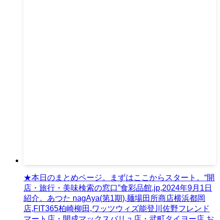
★本日のまとめページ。まずはここからスタート。“開
店・旅行・美味検索の窓口”食彩品館.jp,2024年9月1日
紹介。あつた nagAya(第1期),麺場田所商店横浜都岡
店,FIT365柏崎柳田,ワッツウィズ能登川佐野フレンド
マート店・開成マックスバリュ店・武町タイヨー店,お