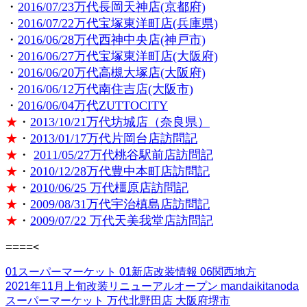
・
2016/07/23万代長岡天神店(京都府)
・
2016/07/22万代宝塚東洋町店(兵庫県)
・
2016/06/28万代西神中央店(神戸市)
・
2016/06/27万代宝塚東洋町店(大阪府)
・
2016/06/20万代高槻大塚店(大阪府)
・
2016/06/12万代南住吉店(大阪市)
・
2016/06/04万代ZUTTOCITY
★
・
2013/10/21万代坊城店（奈良県）
★
・
2013/01/17万代片岡台店訪問記
★
・
2011/05/27万代桃谷駅前店訪問記
★
・
2010/12/28万代豊中本町店訪問記
★
・
2010/06/25 万代橿原店訪問記
★
・
2009/08/31万代宇治槙島店訪問記
★
・
2009/07/22
万代天美我堂店訪問記
====
<
01スーパーマーケット
01新店改装情報
06関西地方
2021年11月上旬改装リニューアルオープン
mandaikitanoda
スーパーマーケット
万代北野田店
大阪府堺市