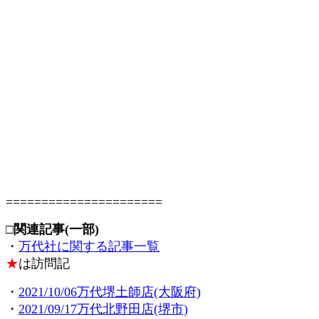
======================
□関連記事(一部)
・
万代社に関する記事一覧
★
は訪問記
・
2021/10/06万代堺土師店(大阪府)
・
2021/09/17万代北野田店(堺市)