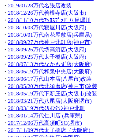
・
2019/01/28万代名張店改装
・
2018/12/26万代善根寺店(大阪市)
・
2018/11/10万代ｱｸﾛｽﾌﾟﾗｻﾞ八尾曙川
・
2018/10/03万代寝屋川店(大阪府)
・
2018/10/01万代南花屋敷店(兵庫県)
・
2018/09/27万代神戸北町店(神戸市)
・
2018/09/26万代堺高須店(大阪府)
・
2018/09/25万代太子橋店(大阪府)
・
2018/07/13万代なかもず店(大阪府)
・
2018/06/19万代和泉中央店(大阪府)
・
2018/06/17万代山本店(八尾市)改装
・
2018/05/20万代北須磨店(神戸市)改装
・
2018/05/19万代下新庄店(大阪市)改装
・
2018/03/21万代八尾店(大阪府堺市)
・
2018/03/19万代ﾐﾘｵﾝﾀｳﾝ神戸北町
・
2018/01/14万代仁川店 (兵庫県)
・
2017/12/06万代高須町SC(堺市)
・
2017/11/09万代太子橋店（大阪府）