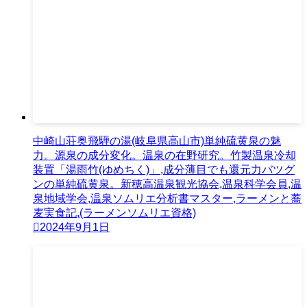
中崎山荘奥飛騨の湯(岐阜県高山市)単純硫黄泉の魅
力。源泉の成分変化。温泉の在野研究。竹製温泉冷却
装置「湯雨竹(ゆめちく)」,成分薄目でも還元力バツグ
ンの単純硫黄泉。新穂高温泉観光協会,温泉科学会員,温
泉地域学会,温泉ソムリエ分析書マスター,ラーメンと蕎
麦実食記,(ラーメンソムリエ資格)
2024年9月1日