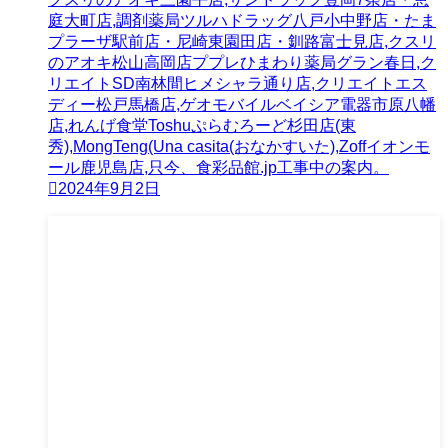
庭大町店,調剤薬局ツルハドラッグ八戸小中野店・たま
プラーザ駅前店・尼崎東園田店・釧路富士見店,クスリ
のアオキ松山高岡店ププレひまわり薬局グラン春日,ク
リエイトSD南林間ヒメシャラ通り店,クリエイトエス
ディー松戸馬橋店,ゲオモバイルベイシア電器市原八幡
店,れんげ食堂Toshuぷらむろーど杉田店(東
秀),MongTeng(Una casita(おなかすいた),Zoffイオンモ
ール鹿児島店,只今、食彩品館.jp工事中の案内。
2024年9月2日