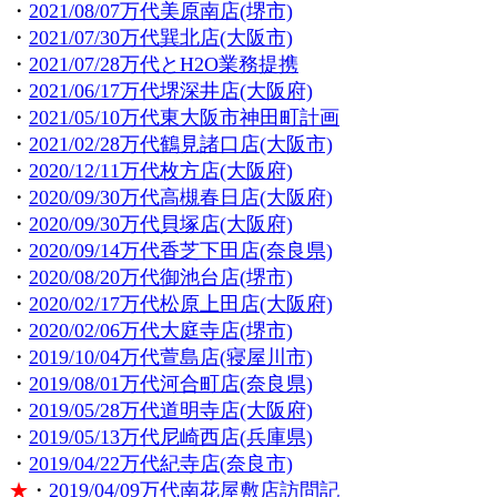
・
2021/08/07万代美原南店(堺市)
・
2021/07/30万代巽北店(大阪市)
・
2021/07/28万代とH2O業務提携
・
2021/06/17万代堺深井店(大阪府)
・
2021/05/10万代東大阪市神田町計画
・
2021/02/28万代鶴見諸口店(大阪市)
・
2020/12/11万代枚方店(大阪府)
・
2020/09/30万代高槻春日店(大阪府)
・
2020/09/30万代貝塚店(大阪府)
・
2020/09/14万代香芝下田店(奈良県)
・
2020/08/20万代御池台店(堺市)
・
2020/02/17万代松原上田店(大阪府)
・
2020/02/06万代大庭寺店(堺市)
・
2019/10/04万代萱島店(寝屋川市)
・
2019/08/01万代河合町店(奈良県)
・
2019/05/28万代道明寺店(大阪府)
・
2019/05/13万代尼崎西店(兵庫県)
・
2019/04/22万代紀寺店(奈良市)
★
・
2019/04/09万代南花屋敷店訪問記