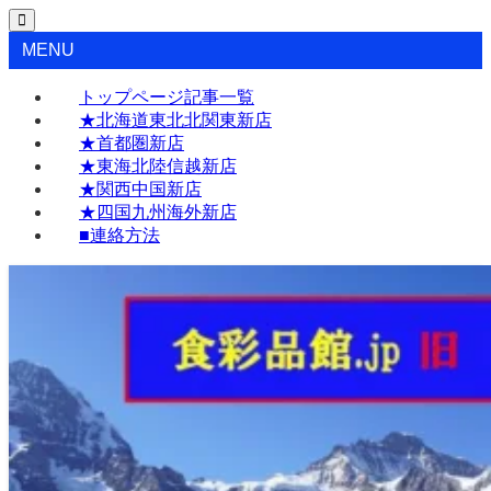
MENU
トップページ記事一覧
★北海道東北北関東新店
★首都圏新店
★東海北陸信越新店
★関西中国新店
★四国九州海外新店
■連絡方法