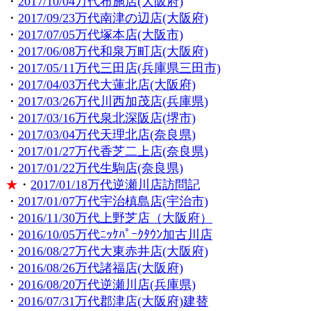
・
2017/10/04万代布施店(大阪府)
・
2017/09/23万代南津の辺店(大阪府)
・
2017/07/05万代塚本店(大阪市)
・
2017/06/08万代和泉万町店(大阪府)
・
2017/05/11万代三田店(兵庫県三田市)
・
2017/04/03万代大蓮北店(大阪府)
・
2017/03/26万代川西加茂店(兵庫県)
・
2017/03/16万代泉北深阪店(堺市)
・
2017/03/04万代天理北店(奈良県)
・
2017/01/27万代香芝二上店(奈良県)
・
2017/01/22万代生駒店(奈良県)
★
・
2017/01/18万代逆瀬川店訪問記
・
2017/01/07万代宇治槙島店(宇治市)
・
2016/11/30万代上野芝店（大阪府）
・
2016/10/05万代ﾆｯｹﾊﾟｰｸﾀｳﾝ加古川店
・
2016/08/27万代大東赤井店(大阪府)
・
2016/08/26万代諸福店(大阪府)
・
2016/08/20万代逆瀬川店(兵庫県)
・
2016/07/31万代郡津店(大阪府)建替