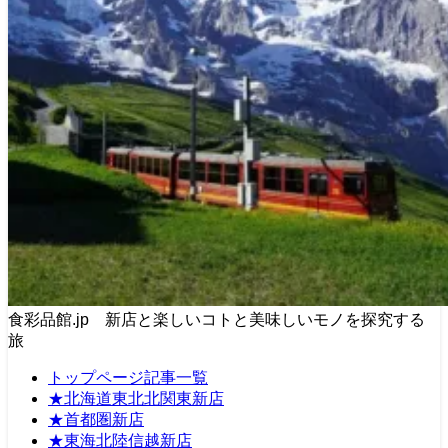
食彩品館.jp 新店と楽しいコトと美味しいモノを探究する
旅
トップページ記事一覧
★北海道東北北関東新店
★首都圏新店
★東海北陸信越新店