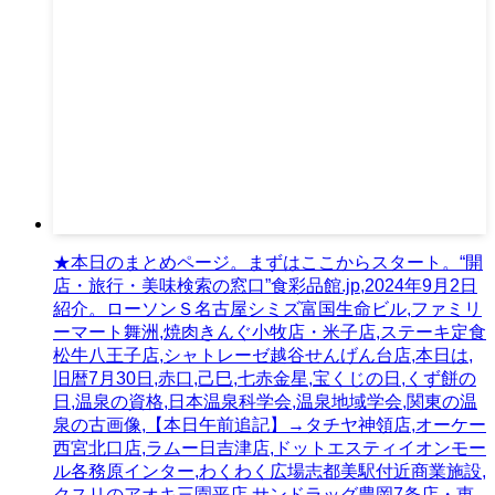
★本日のまとめページ。まずはここからスタート。“開
店・旅行・美味検索の窓口”食彩品館.jp,2024年9月2日
紹介。ローソンＳ名古屋シミズ富国生命ビル,ファミリ
ーマート舞洲,焼肉きんぐ小牧店・米子店,ステーキ定食
松牛八王子店,シャトレーゼ越谷せんげん台店,本日は,
旧暦7月30日,赤口,己巳,七赤金星,宝くじの日,くず餅の
日,温泉の資格,日本温泉科学会,温泉地域学会,関東の温
泉の古画像,【本日午前追記】→タチヤ神領店,オーケー
西宮北口店,ラムー日吉津店,ドットエスティイオンモー
ル各務原インター,わくわく広場志都美駅付近商業施設,
クスリのアオキ三園平店,サンドラッグ豊岡7条店・恵