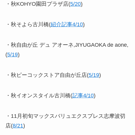
・秋KOHYO園田プラザ店(
5/20
)
・秋そよら古川橋(
紹介記事4/10
)
・秋自由が丘 デュ アオーネ,JIYUGAOKA de aone,
(
5/19
)
・秋ピーコックストア自由が丘店(
5/19
)
・秋イオンスタイル古川橋(
記事4/10
)
・11月初旬マックスバリュエクスプレス志摩波切
店(
8/21
)