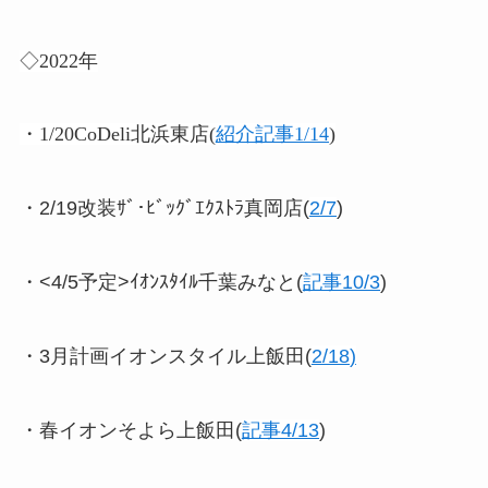
◇2022年
・1/20CoDeli北浜東店(
紹介記事1/14
)
・2/19改装ｻﾞ･ﾋﾞｯｸﾞｴｸｽﾄﾗ真岡店(
2/7
)
・<4/5予定>ｲｵﾝｽﾀｲﾙ千葉みなと(
記事10/3
)
・3月計画イオンスタイル上飯田(
2/18
)
・春イオンそよら上飯田(
記事4/13
)