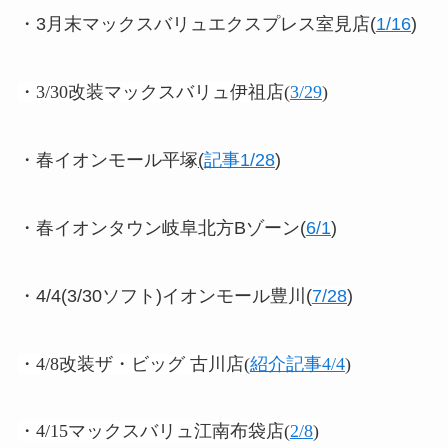
・3月末マックスバリュエクスプレス室見店(
1/16
)
・3/30改装マックスバリュ伊祖店(
3/29
)
・春イオンモール平塚
(
記事1/28
)
・春イオンタウン岐阜北方Bゾーン(
6/1
)
・4/4(3/30ソフト)イオンモール豊川(
7/28
)
・4/8改装ザ・ビッグ 古川店(
紹介記事4/4
)
・4/15マックスバリュ江南布袋店(
2/8
)