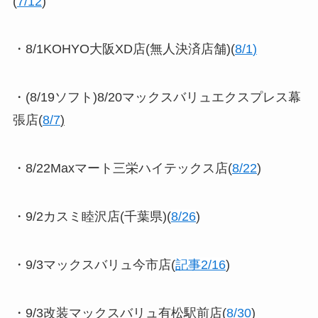
(
7/12
)
・8/1KOHYO大阪XD店(無人決済店舗)(
8/1
)
・(8/19ソフト)8/20マックスバリュエクスプレス幕
張店(
8/7
)
・8/22Maxマート三栄ハイテックス店(
8/22
)
・9/2カスミ睦沢店(千葉県)(
8/26
)
・9/3マックスバリュ今市店(
記事2/16
)
・9/3改装マックスバリュ有松駅前店(
8/30
)