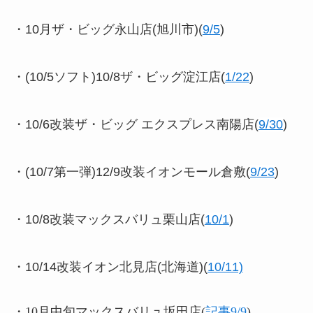
・10月ザ・ビッグ永山店(旭川市)(
9/5
)
・(10/5ソフト)10/8ザ・ビッグ淀江店(
1/22
)
・10/6改装ザ・ビッグ エクスプレス南陽店(
9/30
)
・(10/7第一弾)12/9改装イオンモール倉敷(
9/23
)
・10/8改装マックスバリュ栗山店(
10/1
)
・10/14改装イオン北見店(北海道)(
10/11)
・10月中旬マックスバリュ坂田店(
記事9/9
)