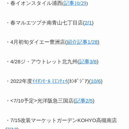
・春イオンスタイル浦西(
記事10/29
)
・春マルエツプチ南青山七丁目店(
2/1
)
・4月初旬ダイエー豊洲店(
紹介記事1/28
)
・4/28ジ・アウトレット北九州(
記事3/6
)
・2022年度
ｲｲｵﾝﾓｰﾙ ﾐｴﾝﾁｪｲ
(ｶﾝﾎﾞｼﾞｱ)(
10/6
)
・<7/10予定>光洋阪急三国店(
記事2/5
)
・7/15改装マーケットガーデンKOHYO高槻南店