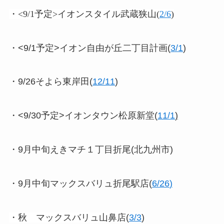
・<9/1予定>イオンスタイル武蔵狭山
(
2/6
)
・<9/1予定>イオン自由が丘二丁目計画(
3/1
)
・9/26そよら東岸田(
12/11
)
・<9/30予定>イオンタウン松原新堂(
11/1
)
・9月中旬えきマチ１丁目折尾(北九州市)
・9月中旬マックスバリュ折尾駅店(
6/26
)
・秋 マックスバリュ山鼻店(
3/3
)