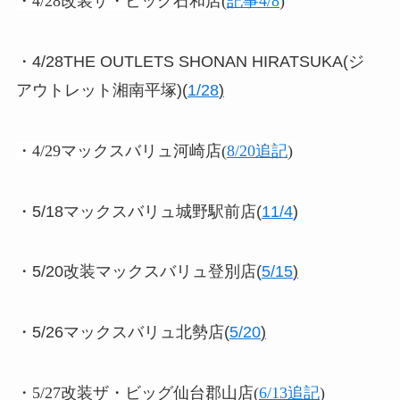
・4/28改装ザ・ビッグ石和店(
記事4/8
)
・4/28THE OUTLETS SHONAN HIRATSUKA(ジ
アウトレット湘南平塚)(
1/28
)
・4/29マックスバリュ河崎店(
8/20追記
)
・5/18マックスバリュ城野駅前店(
11/4
)
・5/20改装マックスバリュ登別店(
5/15
)
・5/26マックスバリュ北勢店(
5/20
)
・5/27改装ザ・ビッグ仙台郡山店(
6/13追記
)