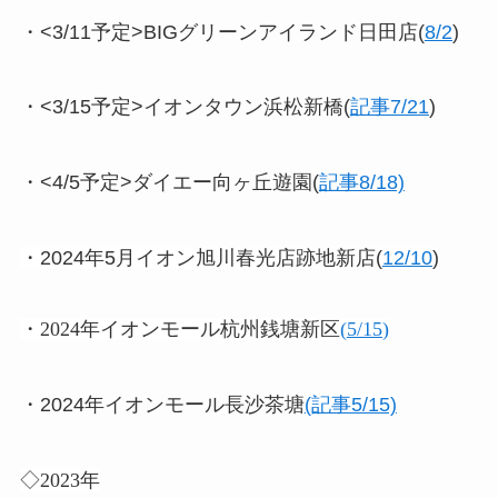
・<3/11予定>BIGグリーンアイランド日田店(
8/2
)
・<3/15予定>イオンタウン浜松新橋(
記事7/21
)
・<4/5予定>ダイエー向ヶ丘遊園(
記事8/18)
・2024年5月イオン旭川春光店跡地新店(
12/10
)
・2024年イオンモール杭州銭塘新区
(
5/15
)
・2024年イオンモール長沙茶塘
(記事5/15)
◇2023年