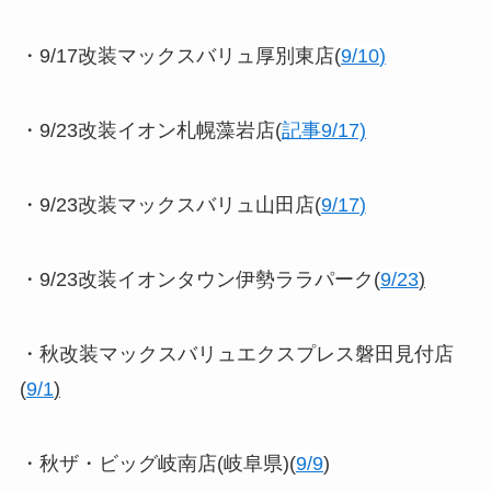
・9/17改装マックスバリュ厚別東店(
9/10
)
・9/23改装イオン札幌藻岩店(
記事9/17)
・9/23改装マックスバリュ山田店(
9/17
)
・9/23改装イオンタウン伊勢ララパーク(
9/23
)
・秋改装マックスバリュエクスプレス磐田見付店
(
9/1
)
・秋ザ・ビッグ岐南店(岐阜県)(
9/9
)