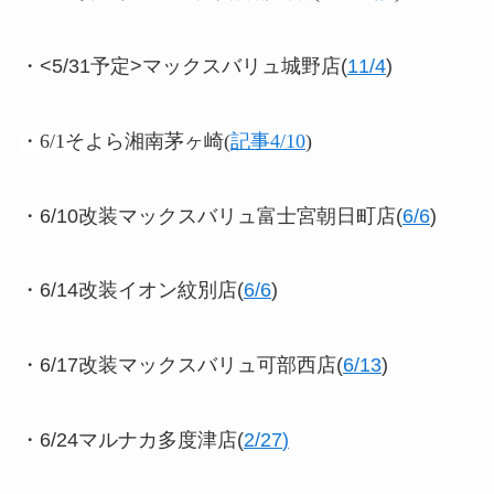
・<5/31予定>マックスバリュ城野店(
11/4
)
・6/1そよら湘南茅ヶ崎(
記事4/10
)
・6/10改装マックスバリュ富士宮朝日町店(
6/6
)
・6/14改装イオン紋別店(
6/6
)
・6/17改装マックスバリュ可部西店(
6/13
)
・6/24マルナカ多度津店(
2/27
)