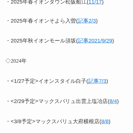
・2025年春イオンタウン松阪船江
(
11/17
)
・2025年春イオンそよら入曽
(
記事2/3
)
・2025年秋イオンモール須坂(
記事2021/9/29
)
◇2024年
・<1/27予定>イオンスタイル白子(
記事7/3
)
・<2/29予定>マックスバリュ出雲上塩冶店(
8/4
)
・<3/8予定>マックスバリュ大府横根店(
8/8
)