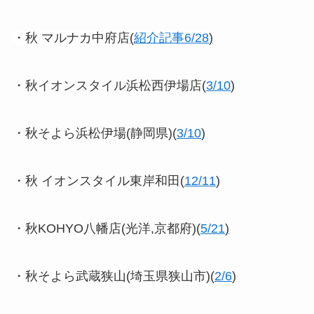
・秋 マルナカ中府店
(
紹介記事6/28
)
・秋イオンスタイル浜松西伊場店(
3/10
)
・秋そよら浜松伊場(静岡県)(
3/10
)
・秋 イオンスタイル東岸和田(
12/11
)
・秋KOHYO八幡店(光洋,京都府)(
5/21
)
・秋そよら武蔵狭山(埼玉県狭山市)(
2/6
)