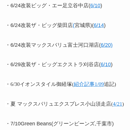
・6/24改装ビッグ・エー足立谷中店(
6/10
)
・6/24改装ザ・ビッグ柴田店
(
宮城県)(
6/14
)
・6/24改装
マックスバリュ富士河口湖店(
6/20)
・6/29改装ザ・ビッグエクストラ刈谷店(
6/10
)
・6/30イオンスタイル御経塚
(
紹介記事1/09
追記)
・夏 マックスバリュエクスプレス小山須走店(
4/21
)
・7/10Green Beans(グリーンビーンズ,千葉市)