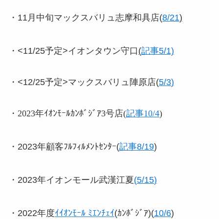
・11月中旬マックスバリュ志摩和具店(
8/21
)
・<11/25予定>イオンタウン守口
(
記事5/1)
・<12/25予定>マックスバリュ陣原店(
5/3
)
・2023年ｲｵﾝﾓｰﾙｶﾝﾎﾞｼﾞｱ3号店(
記事10/4
)
・2023年顧客ﾌﾙﾌｨﾙﾒﾝﾄｾﾝﾀｰ(
記事8/19
)
・2023年イオンモール武漢江夏
(
5/15
)
・2022年度
ｲｲｵﾝﾓｰﾙ ﾐｴﾝﾁｪｲ
(ｶﾝﾎﾞｼﾞｱ)(
10/6
)