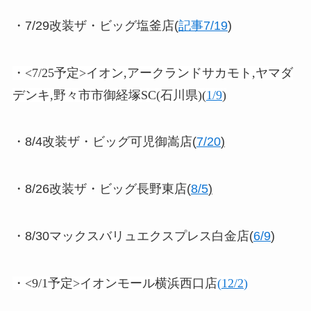
・7/29改装ザ・ビッグ塩釜店(
記事7/19
)
・<7/25予定>イオン,アークランドサカモト,ヤマダ
デンキ,野々市市御経塚SC(石川県)
(
1/9
)
・8/4改装ザ・ビッグ可児御嵩店(
7/20
)
・8/26改装ザ・ビッグ長野東店(
8/5
)
・8/30マックスバリュエクスプレス白金店(
6/9
)
・<9/1予定>イオンモール横浜西口店
(
12/2
)