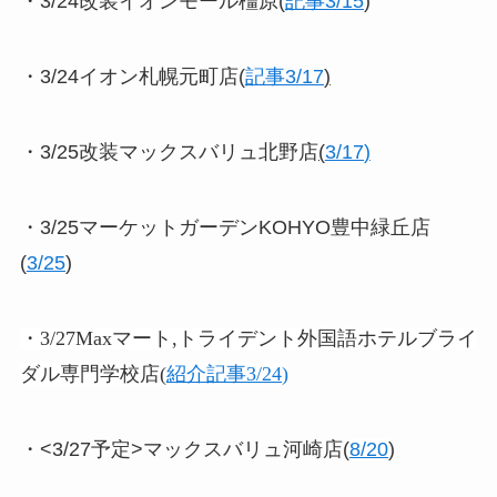
・3/24改装イオンモール橿原(
記事3/15
)
・3/24イオン札幌元町店(
記事3/17
)
・3/25改装マックスバリュ北野店
(
3/17
)
・3/25マーケットガーデンKOHYO豊中緑丘店
(
3/25
)
・3/27Maxマート,トライデント外国語ホテルブライ
ダル専門学校店(
紹介記事3/24
)
・<3/27予定>マックスバリュ河崎店(
8/20
)