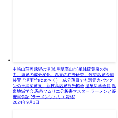
中崎山荘奥飛騨の湯(岐阜県高山市)単純硫黄泉の魅
力。源泉の成分変化。温泉の在野研究。竹製温泉冷却
装置「湯雨竹(ゆめちく)」,成分薄目でも還元力バツグ
ンの単純硫黄泉。新穂高温泉観光協会,温泉科学会員,温
泉地域学会,温泉ソムリエ分析書マスター,ラーメンと蕎
麦実食記,(ラーメンソムリエ資格)
2024年9月1日