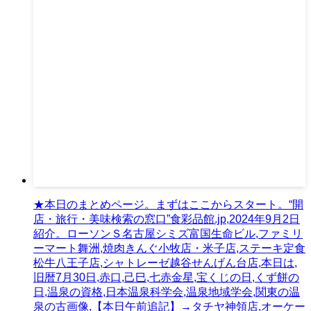
★本日のまとめページ。まずはここからスタート。“開
店・旅行・美味検索の窓口”食彩品館.jp,2024年9月2日
紹介。ローソンＳ名古屋シミズ富国生命ビル,ファミリ
ーマート舞洲,焼肉きんぐ小牧店・米子店,ステーキ定食
松牛八王子店,シャトレーゼ越谷せんげん台店,本日は,
旧暦7月30日,赤口,己巳,七赤金星,宝くじの日,くず餅の
日,温泉の資格,日本温泉科学会,温泉地域学会,関東の温
泉の古画像,【本日午前追記】→タチヤ神領店,オーケー