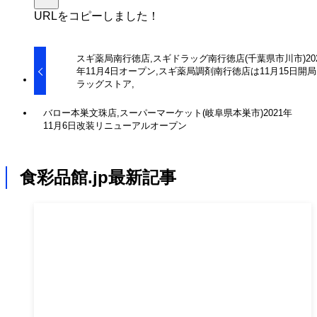
URLをコピーしました！
スギ薬局南行徳店,スギドラッグ南行徳店(千葉県市川市)20
年11月4日オープン,スギ薬局調剤南行徳店は11月15日開局
ラッグストア,
バロー本巣文珠店,スーパーマーケット(岐阜県本巣市)2021年
11月6日改装リニューアルオープン
食彩品館.jp最新記事