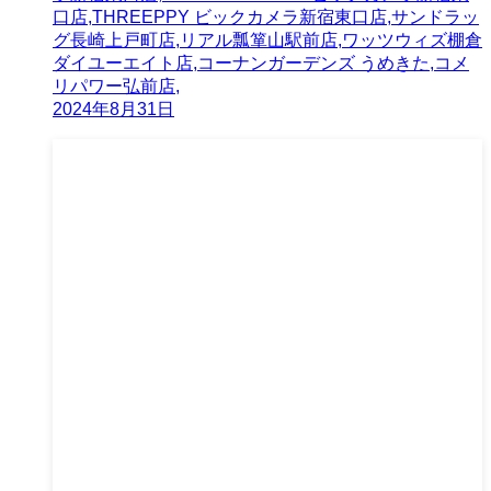
口店,THREEPPY ビックカメラ新宿東口店,サンドラッ
グ長崎上戸町店,リアル瓢箪山駅前店,ワッツウィズ棚倉
ダイユーエイト店,コーナンガーデンズ うめきた,コメ
リパワー弘前店,
2024年8月31日