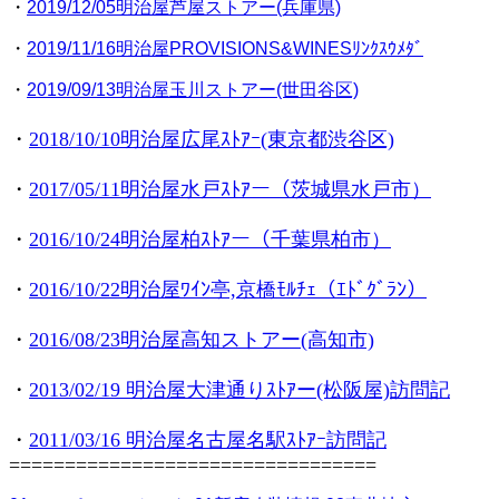
・
2019/12/05明治屋芦屋ストアー(兵庫県)
・
2019/11/16明治屋PROVISIONS&WINESﾘﾝｸｽｳﾒﾀﾞ
・
2019/09/13明治屋玉川ストアー(世田谷区)
・
2018/10/10明治屋広尾ｽﾄｱｰ(東京都渋谷区)
・
2017/05/11明治屋水戸ｽﾄｱー（茨城県水戸市）
・
2016/10/24明治屋柏ｽﾄｱー（千葉県柏市）
・
2016/10/22明治屋ﾜｲﾝ亭,京橋ﾓﾙﾁｪ（ｴﾄﾞｸﾞﾗﾝ）
・
2016/08/23明治屋高知ストアー(高知市)
・
2013/02/19 明治屋大津通りｽﾄｱー(松阪屋)訪問記
・
2011/03/16 明治屋名古屋名駅ｽﾄｱｰ訪問記
=================================