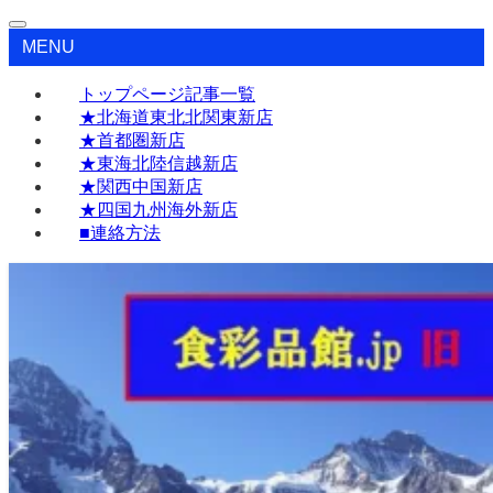
MENU
トップページ記事一覧
★北海道東北北関東新店
★首都圏新店
★東海北陸信越新店
★関西中国新店
★四国九州海外新店
■連絡方法