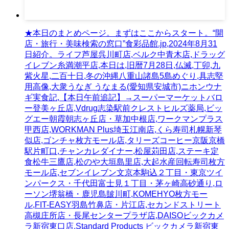
★本日のまとめページ。まずはここからスタート。“開
店・旅行・美味検索の窓口”食彩品館.jp,2024年8月31
日紹介。ライフ芦屋呉川町店,ベルク中青木店,ドラッグ
イレブン糸満潮平店,本日は,旧暦7月28日,仏滅,丁卯,九
紫火星,二百十日,冬の沖縄八重山諸島5島めぐり,具志堅
用高像,大衆うなぎ うなまる(愛知県安城市)ニホンウナ
ギ実食記,【本日午前追記】→スーパーマーケットバロ
ー登美ヶ丘店,Vdrug志染駅前クレストヒルズ薬局,ビッ
グエー朝霞朝志ヶ丘店・草加中根店,ワークマンプラス
甲西店,WORKMAN Plus埼玉江南店,くら寿司札幌新琴
似店,ゴンチャ枚方モール店,タリーズコーヒー京阪京橋
駅片町口,チャンカレダイナー,松屋苅田店,ステーキ定
食松牛三鷹店,松のや大垣島里店,大起水産回転寿司枚方
モール店,セブンイレブン文京本駒込２丁目・東京ツイ
ンパークス・千代田富士見１丁目・茅ヶ崎高砂通り,ロ
ーソン堺翁橋・鹿児島皷川町,KOMEHYO枚方モー
ル,FIT-EASY羽島竹鼻店・片江店,セカンドストリート
高槻庄所店・長尾センタープラザ店,DAISOビックカメ
ラ新宿東口店,Standard Products ビックカメラ新宿東