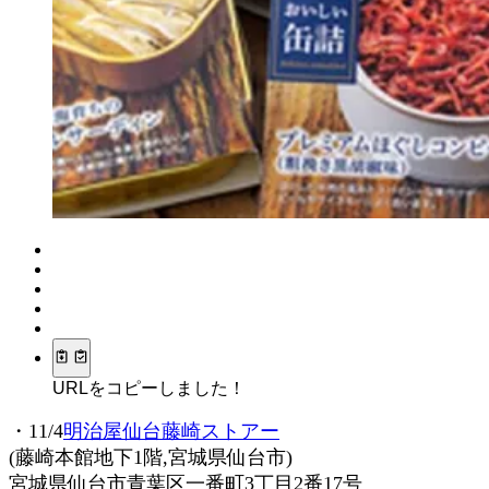
URLをコピーしました！
・11/4
明治屋仙台藤崎ストアー
(藤崎本館地下1階,宮城県仙台市)
宮城県仙台市青葉区一番町3丁目2番17号