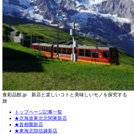
食彩品館.jp 新店と楽しいコトと美味しいモノを探究する
旅
トップページ記事一覧
★北海道東北北関東新店
★首都圏新店
★東海北陸信越新店