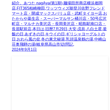
紹介。あつた nagAya(第1期),麺場田所商店横浜都岡
店,FIT365柏崎柳田,ワッツウィズ能登川佐野フレンド
マート店・開成マックスバリュ店・武町タイヨー店,お
たからや葛生店・スーパーマルサン桶川店・50号広沢
町店・マルナカ美沢店・長岡美沢店・昭島駅南口店・
長居駅前店,本日は,旧暦7月29日,大安,戊辰,八白土星,釜
飯の日,あずきの日,キウイの日,ギリシャヨーグルトの
日,おわら風の盆,冬の東北秘湯,乳頭温泉鶴の湯,中崎山
荘奥飛騨の湯(岐阜県高山市)訪問記,
2024年9月1日