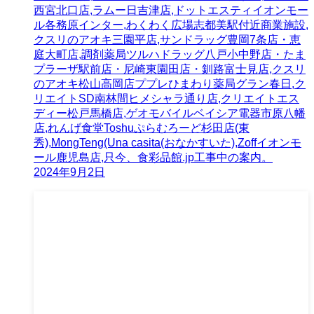
西宮北口店,ラムー日吉津店,ドットエスティイオンモー
ル各務原インター,わくわく広場志都美駅付近商業施設,
クスリのアオキ三園平店,サンドラッグ豊岡7条店・恵
庭大町店,調剤薬局ツルハドラッグ八戸小中野店・たま
プラーザ駅前店・尼崎東園田店・釧路富士見店,クスリ
のアオキ松山高岡店ププレひまわり薬局グラン春日,ク
リエイトSD南林間ヒメシャラ通り店,クリエイトエス
ディー松戸馬橋店,ゲオモバイルベイシア電器市原八幡
店,れんげ食堂Toshuぷらむろーど杉田店(東
秀),MongTeng(Una casita(おなかすいた),Zoffイオンモ
ール鹿児島店,只今、食彩品館.jp工事中の案内。
2024年9月2日