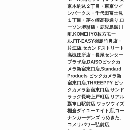
京本駒込２丁目・東京ツイ
ンパークス・千代田富士見
１丁目・茅ヶ崎高砂通り,ロ
ーソン堺翁橋・鹿児島皷川
町,KOMEHYO枚方モー
ル,FIT-EASY羽島竹鼻店・
片江店,セカンドストリート
高槻庄所店・長尾センター
プラザ店,DAISOビックカ
メラ新宿東口店,Standard
Products ビックカメラ新
宿東口店,THREEPPY ビッ
クカメラ新宿東口店,サンド
ラッグ長崎上戸町店,リアル
瓢箪山駅前店,ワッツウィズ
棚倉ダイユーエイト店,コー
ナンガーデンズ うめきた,
コメリパワー弘前店,