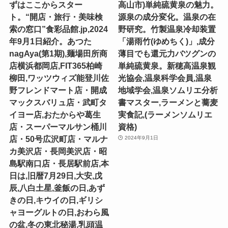
ずはここからスター
高山市)単純硫黄泉の魅力。
ト。“開店・旅行・美味検
源泉の成分変化。温泉の在
索の窓口”食彩品館.jp,2024
野研究。竹製温泉冷却装置
年9月1日紹介。あつた
「湯雨竹(ゆめちく)」,成分
nagAya(第1期),麺場田所商
薄目でも還元力バツグンの
店横浜都岡店,FIT365柏崎
単純硫黄泉。新穂高温泉観
柳田,ワッツウィズ能登川佐
光協会,温泉科学会員,温泉
野フレンドマート店・開成
地域学会,温泉ソムリエ分析
マックスバリュ店・武町タ
書マスター,ラーメンと蕎麦
イヨー店,おたからや葛生
実食記,(ラーメンソムリエ
店・スーパーマルサン桶川
資格)
店・50号広沢町店・マルナ
2024年9月1日
カ美沢店・長岡美沢店・昭
島駅南口店・長居駅前店,本
日は,旧暦7月29日,大安,戊
辰,八白土星,釜飯の日,あず
きの日,キウイの日,ギリシ
ャヨーグルトの日,おわら風
の盆,冬の東北秘湯,乳頭温