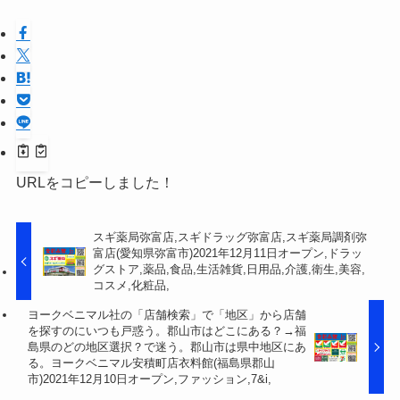
URLをコピーしました！
スギ薬局弥富店,スギドラッグ弥富店,スギ薬局調剤弥
富店(愛知県弥富市)2021年12月11日オープン,ドラッ
グストア,薬品,食品,生活雑貨,日用品,介護,衛生,美容,
コスメ,化粧品,
ヨークベニマル社の「店舗検索」で「地区」から店舗
を探すのにいつも戸惑う。郡山市はどこにある？→福
島県のどの地区選択？で迷う。郡山市は県中地区にあ
る。ヨークベニマル安積町店衣料館(福島県郡山
市)2021年12月10日オープン,ファッション,7&i,