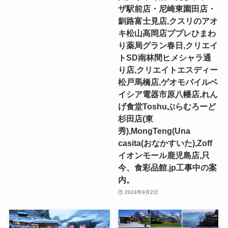
ザ駅前店・尼崎東園田店・
釧路富士見店,クスリのアオ
キ松山高岡店ププレひまわ
り薬局グラン春日,クリエイ
トSD南林間ヒメシャラ通
り店,クリエイトエスディー
松戸馬橋店,ゲオモバイルベ
イシア電器市原八幡店,れん
げ食堂Toshuぷらむろーど
杉田店(東
秀),MongTeng(Una
casita(おなかすいた),Zoff
イオンモール鹿児島店,只
今、食彩品館.jp工事中の案
内。
2024年9月2日