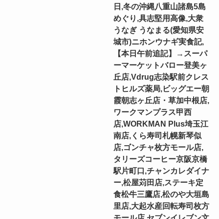
日,冬の沖縄八重山諸島5島
めぐり,具志堅用高像,大衆
うなぎ うなまる(愛知県安
城市)ニホンウナギ実食記,
【本日午前追記】→スーパ
ーマーケットバロー登美ヶ
丘店,Vdrug志染駅前クレス
トヒルズ薬局,ビッグエー朝
霞朝志ヶ丘店・草加中根店,
ワークマンプラス甲西
店,WORKMAN Plus埼玉江
南店,くら寿司札幌新琴似
店,ゴンチャ枚方モール店,
タリーズコーヒー京阪京橋
駅片町口,チャンカレダイナ
ー,松屋苅田店,ステーキ定
食松牛三鷹店,松のや大垣島
里店,大起水産回転寿司枚方
モール店,セブンイレブン文