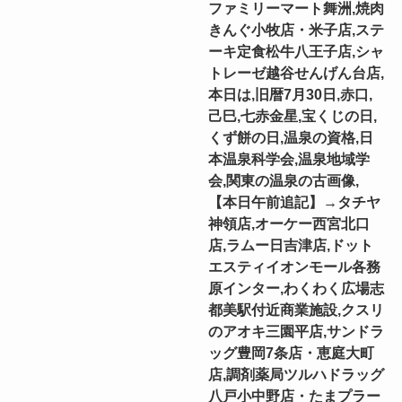
ファミリーマート舞洲,焼肉
きんぐ小牧店・米子店,ステ
ーキ定食松牛八王子店,シャ
トレーゼ越谷せんげん台店,
本日は,旧暦7月30日,赤口,
己巳,七赤金星,宝くじの日,
くず餅の日,温泉の資格,日
本温泉科学会,温泉地域学
会,関東の温泉の古画像,
【本日午前追記】→タチヤ
神領店,オーケー西宮北口
店,ラムー日吉津店,ドット
エスティイオンモール各務
原インター,わくわく広場志
都美駅付近商業施設,クスリ
のアオキ三園平店,サンドラ
ッグ豊岡7条店・恵庭大町
店,調剤薬局ツルハドラッグ
八戸小中野店・たまプラー