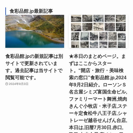
食彩品館.jp最新記事
食彩品館.jpの新規記事は別
★本日のまとめページ。ま
サイトで更新されていま
ずはここからスター
す。過去記事は当サイトで
ト。“開店・旅行・美味検
閲覧可能です。
索の窓口”食彩品館.jp,2024
年9月2日紹介。ローソンＳ
2024年9月3日
名古屋シミズ富国生命ビル,
ファミリーマート舞洲,焼肉
きんぐ小牧店・米子店,ステ
ーキ定食松牛八王子店,シャ
トレーゼ越谷せんげん台店,
本日は,旧暦7月30日,赤口,