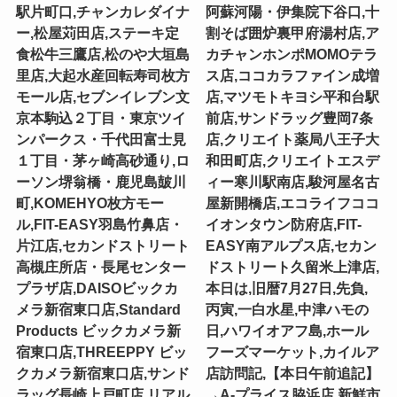
駅片町口,チャンカレダイナ
阿蘇河陽・伊集院下谷口,十
ー,松屋苅田店,ステーキ定
割そば囲炉裏甲府湯村店,ア
食松牛三鷹店,松のや大垣島
カチャンホンポMOMOテラ
里店,大起水産回転寿司枚方
ス店,ココカラファイン成増
モール店,セブンイレブン文
店,マツモトキヨシ平和台駅
京本駒込２丁目・東京ツイ
前店,サンドラッグ豊岡7条
ンパークス・千代田富士見
店,クリエイト薬局八王子大
１丁目・茅ヶ崎高砂通り,ロ
和田町店,クリエイトエスデ
ーソン堺翁橋・鹿児島皷川
ィー寒川駅南店,駿河屋名古
町,KOMEHYO枚方モー
屋新開橋店,エコライフココ
ル,FIT-EASY羽島竹鼻店・
イオンタウン防府店,FIT-
片江店,セカンドストリート
EASY南アルプス店,セカン
高槻庄所店・長尾センター
ドストリート久留米上津店,
プラザ店,DAISOビックカ
本日は,旧暦7月27日,先負,
メラ新宿東口店,Standard
丙寅,一白水星,中津ハモの
Products ビックカメラ新
日,ハワイオアフ島,ホール
宿東口店,THREEPPY ビッ
フーズマーケット,カイルア
クカメラ新宿東口店,サンド
店訪問記,【本日午前追記】
ラッグ長崎上戸町店,リアル
→A-プライス脇浜店,新鮮市