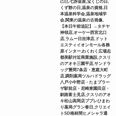
己巳,七赤金星,宝くじの日,
くず餅の日,温泉の資格,日
本温泉科学会,温泉地域学
会,関東の温泉の古画像,
【本日午前追記】→タチヤ
神領店,オーケー西宮北口
店,ラムー日吉津店,ドット
エスティイオンモール各務
原インター,わくわく広場志
都美駅付近商業施設,クスリ
のアオキ三園平店,サンドラ
ッグ豊岡7条店・恵庭大町
店,調剤薬局ツルハドラッグ
八戸小中野店・たまプラー
ザ駅前店・尼崎東園田店・
釧路富士見店,クスリのアオ
キ松山高岡店ププレひまわ
り薬局グラン春日,クリエイ
トSD南林間ヒメシャラ通