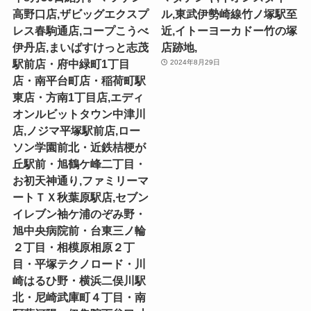
高野口店,ザビッグエクスプ
ル,東武伊勢崎線竹ノ塚駅至
レス春駒通店,コープこうべ
近,イトーヨーカドー竹の塚
伊丹店,まいばすけっと志茂
店跡地,
駅前店・府中緑町1丁目
2024年8月29日
店・南平台町店・稲荷町駅
東店・方南1丁目店,エディ
オンルビットタウン中津川
店,ノジマ平塚駅前店,ロー
ソン学園前北・近鉄桔梗が
丘駅前・旭鶴ケ峰二丁目・
お初天神通り,ファミリーマ
ートＴＸ秋葉原駅店,セブン
イレブン袖ケ浦のぞみ野・
旭中央病院前・台東三ノ輪
２丁目・相模原相原２丁
目・平塚テクノロード・川
崎はるひ野・横浜二俣川駅
北・尼崎武庫町４丁目・南