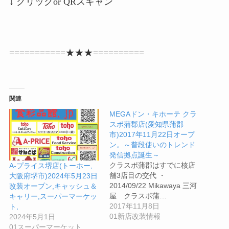
↓ クリックor QRスキャン
===========★★★==========
関連
MEGAドン・キホーテ クラ
スポ蒲郡店(愛知県蒲郡
市)2017年11月22日オープ
ン。～普段使いのトレンド
発信拠点誕生～
クラスポ蒲郡はすでに核店
A-プライス堺店(トーホー,
舗3店目の交代 ・
大阪府堺市)2024年5月23日
2014/09/22 Mikawaya 三河
改装オープン,キャッシュ＆
屋 クラスポ蒲…
キャリー,スーパーマーケッ
2017年11月8日
ト,
01新店改装情報
2024年5月1日
01スーパーマーケット