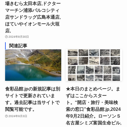
場きむら太田本店,ドクター
マーチン浦添パルコシティ
店サンドラッグ広島本通店,
ほていやイオンモール大垣
店,
2024年8月30日
関連記事
食彩品館.jpの新規記事は別
★本日のまとめページ。ま
サイトで更新されていま
ずはここからスター
す。過去記事は当サイトで
ト。“開店・旅行・美味検
閲覧可能です。
索の窓口”食彩品館.jp,2024
年9月2日紹介。ローソンＳ
2024年9月3日
名古屋シミズ富国生命ビル,