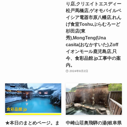
り店,クリエイトエスディー
松戸馬橋店,ゲオモバイルベ
イシア電器市原八幡店,れん
げ食堂Toshuぷらむろーど
杉田店(東
秀),MongTeng(Una
casita(おなかすいた),Zoff
イオンモール鹿児島店,只
今、食彩品館.jp工事中の案
内。
2024年9月2日
★本日のまとめページ。ま
中崎山荘奥飛騨の湯(岐阜県