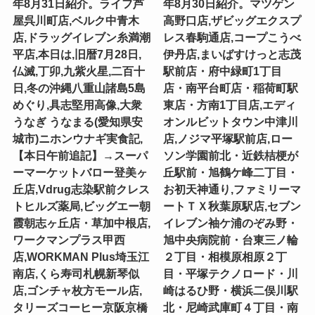
年8月31日紹介。ライフ芦
年8月30日紹介。マツゲン
屋呉川町店,ベルク中青木
高野口店,ザビッグエクスプ
店,ドラッグイレブン糸満潮
レス春駒通店,コープこうべ
平店,本日は,旧暦7月28日,
伊丹店,まいばすけっと志茂
仏滅,丁卯,九紫火星,二百十
駅前店・府中緑町1丁目
日,冬の沖縄八重山諸島5島
店・南平台町店・稲荷町駅
めぐり,具志堅用高像,大衆
東店・方南1丁目店,エディ
うなぎ うなまる(愛知県安
オンルビットタウン中津川
城市)ニホンウナギ実食記,
店,ノジマ平塚駅前店,ロー
【本日午前追記】→スーパ
ソン学園前北・近鉄桔梗が
ーマーケットバロー登美ヶ
丘駅前・旭鶴ケ峰二丁目・
丘店,Vdrug志染駅前クレス
お初天神通り,ファミリーマ
トヒルズ薬局,ビッグエー朝
ートＴＸ秋葉原駅店,セブン
霞朝志ヶ丘店・草加中根店,
イレブン袖ケ浦のぞみ野・
ワークマンプラス甲西
旭中央病院前・台東三ノ輪
店,WORKMAN Plus埼玉江
２丁目・相模原相原２丁
南店,くら寿司札幌新琴似
目・平塚テクノロード・川
店,ゴンチャ枚方モール店,
崎はるひ野・横浜二俣川駅
タリーズコーヒー京阪京橋
北・尼崎武庫町４丁目・南