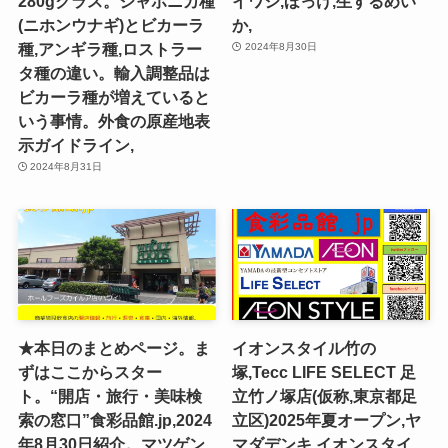
280gクラス。ジャポニカ種
イワシ,ほっけ,生するめい
(ニホンウナギ)とビカーラ
か,
種,アンギラ種,ロストラー
2024年8月30日
タ種の違い。輸入調整品は
ビカーラ種が増えていると
いう事情。外食の原産地表
示ガイドライン,
2024年8月31日
★本日のまとめページ。ま
イオンスタイル竹の
ずはここからスター
塚,Tecc LIFE SELECT ⾜
ト。“開店・旅行・美味検
⽴⽵ノ塚店(仮称,東京都足
索の窓口”食彩品館.jp,2024
立区)2025年夏オープン,ヤ
年8月30日紹介。マツゲン
マダデンキ,イオンスタイ