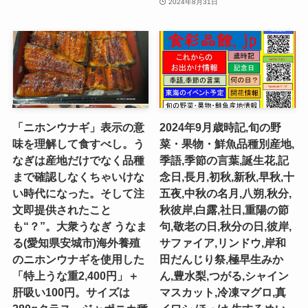
2024年8月31日
「ニホンウナギ」表示の意
2024年9月歳時記,旬の野
味を理解して食すべし。う
菜・果物・鮮魚品種別産地,
なぎは産地だけでなく品種
季語,季節の言葉,誕生花,記
まで確認しなくちゃいけな
念日,長月,初秋,新秋,早秋,十
い時代になった。そして注
五夜,中秋の名月,八朔,秋分,
文即提供されたこと
秋彼岸,白露,社日,重陽の節
も“？”。大衆うなぎ うなま
句,敬老の日,秋分の日,彼岸,
る(愛知県安城市)海外養殖
サファイア,リンドウ,岸和
のニホンウナギを使用した
田だんじり祭,極早生みか
「特上うな重2,400円」＋
ん,豊水梨,つがる,シャイン
肝吸い100円。サイズは
マスカット,冷凍マグロ,真