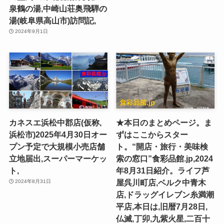
泉鶴の湯,中崎山荘奥飛騨の
湯(岐阜県高山市)訪問記,
2024年9月1日
カネスエ浜松中郡店(仮称,
★本日のまとめページ。ま
浜松市)2025年4月30日オー
ずはここからスター
プン予定で大規模小売店舗
ト。“開店・旅行・美味検
立地届出,スーパーマーケッ
索の窓口”食彩品館.jp,2024
ト,
年8月31日紹介。ライフ芦
屋呉川町店,ベルク中青木
2024年8月31日
店,ドラッグイレブン糸満潮
平店,本日は,旧暦7月28日,
仏滅,丁卯,九紫火星,二百十