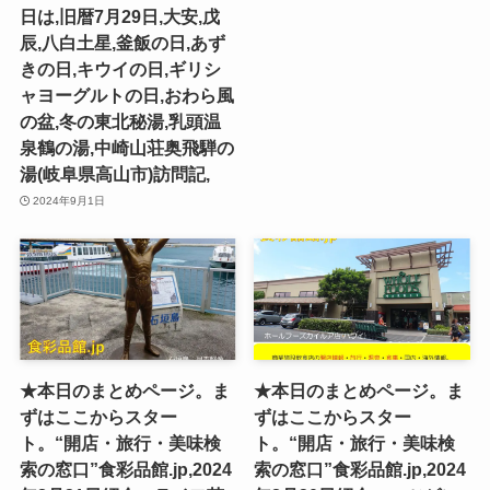
日は,旧暦7月29日,大安,戊
辰,八白土星,釜飯の日,あず
きの日,キウイの日,ギリシ
ャヨーグルトの日,おわら風
の盆,冬の東北秘湯,乳頭温
泉鶴の湯,中崎山荘奥飛騨の
湯(岐阜県高山市)訪問記,
2024年9月1日
★本日のまとめページ。ま
★本日のまとめページ。ま
ずはここからスター
ずはここからスター
ト。“開店・旅行・美味検
ト。“開店・旅行・美味検
索の窓口”食彩品館.jp,2024
索の窓口”食彩品館.jp,2024