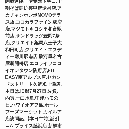
阿蘇河陽・伊集院下谷口,十
割そば囲炉裏甲府湯村店,ア
カチャンホンポMOMOテラ
ス店,ココカラファイン成増
店,マツモトキヨシ平和台駅
前店,サンドラッグ豊岡7条
店,クリエイト薬局八王子大
和田町店,クリエイトエスデ
ィー寒川駅南店,駿河屋名古
屋新開橋店,エコライフココ
イオンタウン防府店,FIT-
EASY南アルプス店,セカン
ドストリート久留米上津店,
本日は,旧暦7月27日,先負,
丙寅,一白水星,中津ハモの
日,ハワイオアフ島,ホール
フーズマーケット,カイルア
店訪問記,【本日午前追記】
→A-プライス脇浜店,新鮮市