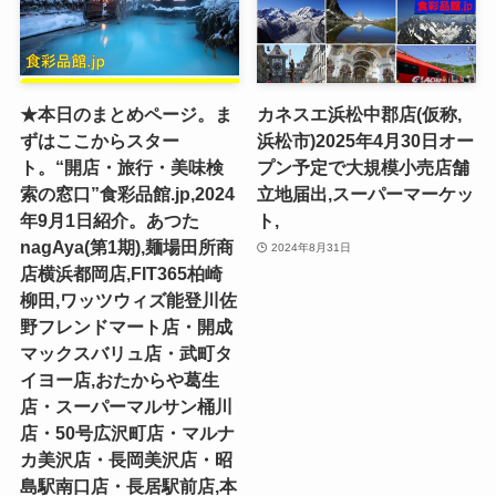
★本日のまとめページ。ま
カネスエ浜松中郡店(仮称,
ずはここからスター
浜松市)2025年4月30日オー
ト。“開店・旅行・美味検
プン予定で大規模小売店舗
索の窓口”食彩品館.jp,2024
立地届出,スーパーマーケッ
年9月1日紹介。あつた
ト,
nagAya(第1期),麺場田所商
2024年8月31日
店横浜都岡店,FIT365柏崎
柳田,ワッツウィズ能登川佐
野フレンドマート店・開成
マックスバリュ店・武町タ
イヨー店,おたからや葛生
店・スーパーマルサン桶川
店・50号広沢町店・マルナ
カ美沢店・長岡美沢店・昭
島駅南口店・長居駅前店,本