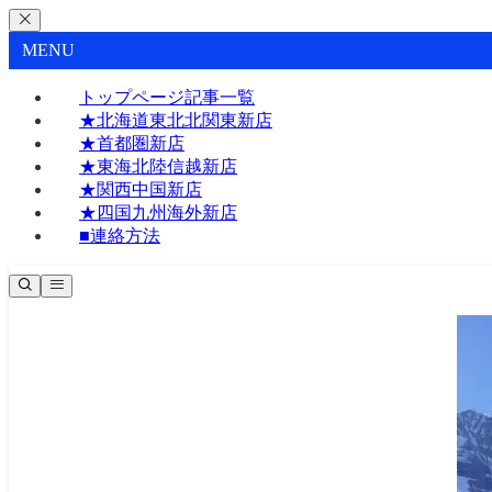
MENU
トップページ記事一覧
★北海道東北北関東新店
★首都圏新店
★東海北陸信越新店
★関西中国新店
★四国九州海外新店
■連絡方法