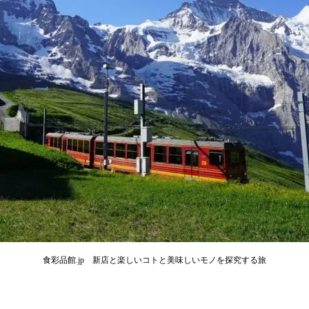
食彩品館.jp 新店と楽しいコトと美味しいモノを探究する旅