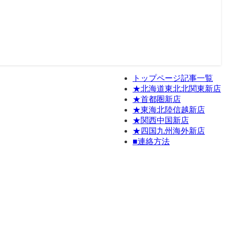
トップページ記事一覧
★北海道東北北関東新店
★首都圏新店
★東海北陸信越新店
★関西中国新店
★四国九州海外新店
■連絡方法