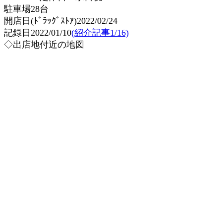
駐車場28台
開店日(ﾄﾞﾗｯｸﾞｽﾄｱ)2022/02/24
記録日2022/01/10
(紹介記事1/16)
◇出店地付近の地図