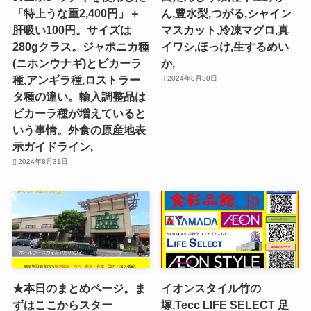
「特上うな重2,400円」＋
ん,豊水梨,つがる,シャイン
肝吸い100円。サイズは
マスカット,冷凍マグロ,真
280gクラス。ジャポニカ種
イワシ,ほっけ,生するめい
(ニホンウナギ)とビカーラ
か,
種,アンギラ種,ロストラー
2024年8月30日
タ種の違い。輸入調整品は
ビカーラ種が増えていると
いう事情。外食の原産地表
示ガイドライン,
2024年8月31日
★本日のまとめページ。ま
イオンスタイル竹の
ずはここからスター
塚,Tecc LIFE SELECT ⾜