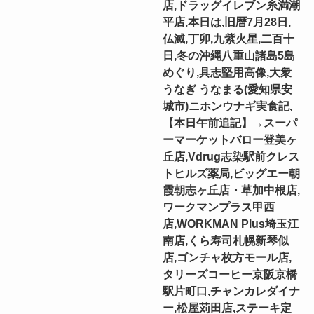
店,ドラッグイレブン糸満潮
平店,本日は,旧暦7月28日,
仏滅,丁卯,九紫火星,二百十
日,冬の沖縄八重山諸島5島
めぐり,具志堅用高像,大衆
うなぎ うなまる(愛知県安
城市)ニホンウナギ実食記,
【本日午前追記】→スーパ
ーマーケットバロー登美ヶ
丘店,Vdrug志染駅前クレス
トヒルズ薬局,ビッグエー朝
霞朝志ヶ丘店・草加中根店,
ワークマンプラス甲西
店,WORKMAN Plus埼玉江
南店,くら寿司札幌新琴似
店,ゴンチャ枚方モール店,
タリーズコーヒー京阪京橋
駅片町口,チャンカレダイナ
ー,松屋苅田店,ステーキ定