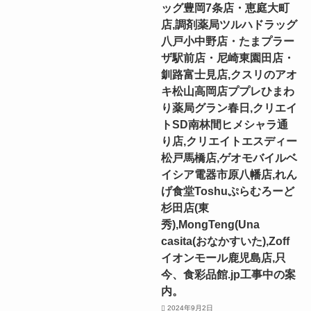
ッグ豊岡7条店・恵庭大町
店,調剤薬局ツルハドラッグ
八戸小中野店・たまプラー
ザ駅前店・尼崎東園田店・
釧路富士見店,クスリのアオ
キ松山高岡店ププレひまわ
り薬局グラン春日,クリエイ
トSD南林間ヒメシャラ通
り店,クリエイトエスディー
松戸馬橋店,ゲオモバイルベ
イシア電器市原八幡店,れん
げ食堂Toshuぷらむろーど
杉田店(東
秀),MongTeng(Una
casita(おなかすいた),Zoff
イオンモール鹿児島店,只
今、食彩品館.jp工事中の案
内。
2024年9月2日