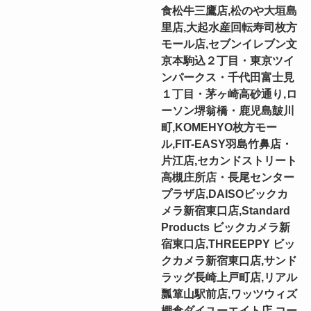
食松牛三鷹店,松のや大垣島
里店,大起水産回転寿司枚方
モール店,セブンイレブン文
京本駒込２丁目・東京ツイ
ンパークス・千代田富士見
１丁目・茅ヶ崎高砂通り,ロ
ーソン堺翁橋・鹿児島皷川
町,KOMEHYO枚方モー
ル,FIT-EASY羽島竹鼻店・
片江店,セカンドストリート
高槻庄所店・長尾センター
プラザ店,DAISOビックカ
メラ新宿東口店,Standard
Products ビックカメラ新
宿東口店,THREEPPY ビッ
クカメラ新宿東口店,サンド
ラッグ長崎上戸町店,リアル
瓢箪山駅前店,ワッツウィズ
棚倉ダイユーエイト店,コー