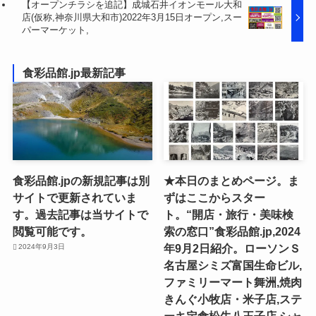
【オープンチラシを追記】成城石井イオンモール大和
店(仮称,神奈川県大和市)2022年3月15日オープン,スー
パーマーケット,
食彩品館.jp最新記事
食彩品館.jpの新規記事は別
★本日のまとめページ。ま
サイトで更新されていま
ずはここからスター
す。過去記事は当サイトで
ト。“開店・旅行・美味検
閲覧可能です。
索の窓口”食彩品館.jp,2024
年9月2日紹介。ローソンＳ
2024年9月3日
名古屋シミズ富国生命ビル,
ファミリーマート舞洲,焼肉
きんぐ小牧店・米子店,ステ
ーキ定食松牛八王子店,シャ