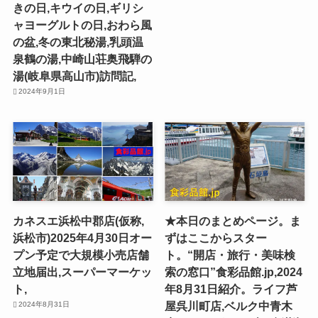
きの日,キウイの日,ギリシ
ャヨーグルトの日,おわら風
の盆,冬の東北秘湯,乳頭温
泉鶴の湯,中崎山荘奥飛騨の
湯(岐阜県高山市)訪問記,
2024年9月1日
カネスエ浜松中郡店(仮称,
★本日のまとめページ。ま
浜松市)2025年4月30日オー
ずはここからスター
プン予定で大規模小売店舗
ト。“開店・旅行・美味検
立地届出,スーパーマーケッ
索の窓口”食彩品館.jp,2024
ト,
年8月31日紹介。ライフ芦
屋呉川町店,ベルク中青木
2024年8月31日