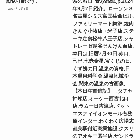
閲覧可能です。
索の窓口”食彩品館.jp,2024
年9月2日紹介。ローソンＳ
2024年9月3日
名古屋シミズ富国生命ビル,
ファミリーマート舞洲,焼肉
きんぐ小牧店・米子店,ステ
ーキ定食松牛八王子店,シャ
トレーゼ越谷せんげん台店,
本日は,旧暦7月30日,赤口,
己巳,七赤金星,宝くじの日,
くず餅の日,温泉の資格,日
本温泉科学会,温泉地域学
会,関東の温泉の古画像,
【本日午前追記】→タチヤ
神領店,オーケー西宮北口
店,ラムー日吉津店,ドット
エスティイオンモール各務
原インター,わくわく広場志
都美駅付近商業施設,クスリ
のアオキ三園平店,サンドラ