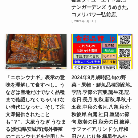
ナンガーデンズ うめきた,
コメリパワー弘前店,
2024年8月31日
「ニホンウナギ」表示の意
2024年9月歳時記,旬の野
味を理解して食すべし。う
菜・果物・鮮魚品種別産地,
なぎは産地だけでなく品種
季語,季節の言葉,誕生花,記
まで確認しなくちゃいけな
念日,長月,初秋,新秋,早秋,十
い時代になった。そして注
五夜,中秋の名月,八朔,秋分,
文即提供されたこと
秋彼岸,白露,社日,重陽の節
も“？”。大衆うなぎ うなま
句,敬老の日,秋分の日,彼岸,
る(愛知県安城市)海外養殖
サファイア,リンドウ,岸和
のニホンウナギを使用した
田だんじり祭,極早生みか