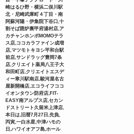
崎はるひ野・横浜二俣川駅
北・尼崎武庫町４丁目・南
阿蘇河陽・伊集院下谷口,十
割そば囲炉裏甲府湯村店,ア
カチャンホンポMOMOテラ
ス店,ココカラファイン成増
店,マツモトキヨシ平和台駅
前店,サンドラッグ豊岡7条
店,クリエイト薬局八王子大
和田町店,クリエイトエスデ
ィー寒川駅南店,駿河屋名古
屋新開橋店,エコライフココ
イオンタウン防府店,FIT-
EASY南アルプス店,セカン
ドストリート久留米上津店,
本日は,旧暦7月27日,先負,
丙寅,一白水星,中津ハモの
日,ハワイオアフ島,ホール