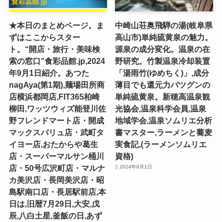
★本日のまとめページ。ま
中崎山荘奥飛騨の湯(岐阜県
ずはここからスター
高山市)単純硫黄泉の魅力。
ト。“開店・旅行・美味検
源泉の成分変化。温泉の在
索の窓口”食彩品館.jp,2024
野研究。竹製温泉冷却装置
年9月1日紹介。あつた
「湯雨竹(ゆめちく)」,成分
nagAya(第1期),麺場田所商
薄目でも還元力バツグンの
店横浜都岡店,FIT365柏崎
単純硫黄泉。新穂高温泉観
柳田,ワッツウィズ能登川佐
光協会,温泉科学会員,温泉
野フレンドマート店・開成
地域学会,温泉ソムリエ分析
マックスバリュ店・武町タ
書マスター,ラーメンと蕎麦
イヨー店,おたからや葛生
実食記,(ラーメンソムリエ
店・スーパーマルサン桶川
資格)
店・50号広沢町店・マルナ
2024年9月1日
カ美沢店・長岡美沢店・昭
島駅南口店・長居駅前店,本
日は,旧暦7月29日,大安,戊
辰,八白土星,釜飯の日,あず