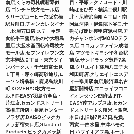
南店,くら寿司札幌新琴似
目・平塚テクノロード・川
店,ゴンチャ枚方モール店,
崎はるひ野・横浜二俣川駅
タリーズコーヒー京阪京橋
北・尼崎武庫町４丁目・南
駅片町口,チャンカレダイナ
阿蘇河陽・伊集院下谷口,十
ー,松屋苅田店,ステーキ定
割そば囲炉裏甲府湯村店,ア
食松牛三鷹店,松のや大垣島
カチャンホンポMOMOテラ
里店,大起水産回転寿司枚方
ス店,ココカラファイン成増
モール店,セブンイレブン文
店,マツモトキヨシ平和台駅
京本駒込２丁目・東京ツイ
前店,サンドラッグ豊岡7条
ンパークス・千代田富士見
店,クリエイト薬局八王子大
１丁目・茅ヶ崎高砂通り,ロ
和田町店,クリエイトエスデ
ーソン堺翁橋・鹿児島皷川
ィー寒川駅南店,駿河屋名古
町,KOMEHYO枚方モー
屋新開橋店,エコライフココ
ル,FIT-EASY羽島竹鼻店・
イオンタウン防府店,FIT-
片江店,セカンドストリート
EASY南アルプス店,セカン
高槻庄所店・長尾センター
ドストリート久留米上津店,
プラザ店,DAISOビックカ
本日は,旧暦7月27日,先負,
メラ新宿東口店,Standard
丙寅,一白水星,中津ハモの
Products ビックカメラ新
日,ハワイオアフ島,ホール