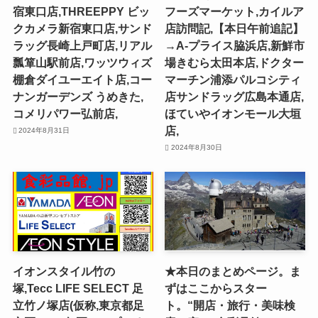
宿東口店,THREEPPY ビッ
フーズマーケット,カイルア
クカメラ新宿東口店,サンド
店訪問記,【本日午前追記】
ラッグ長崎上戸町店,リアル
→A-プライス脇浜店,新鮮市
瓢箪山駅前店,ワッツウィズ
場きむら太田本店,ドクター
棚倉ダイユーエイト店,コー
マーチン浦添パルコシティ
ナンガーデンズ うめきた,
店サンドラッグ広島本通店,
コメリパワー弘前店,
ほていやイオンモール大垣
店,
2024年8月31日
2024年8月30日
イオンスタイル竹の
★本日のまとめページ。ま
塚,Tecc LIFE SELECT ⾜
ずはここからスター
⽴⽵ノ塚店(仮称,東京都足
ト。“開店・旅行・美味検