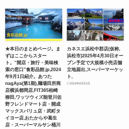
★本日のまとめページ。ま
カネスエ浜松中郡店(仮称,
ずはここからスター
浜松市)2025年4月30日オー
ト。“開店・旅行・美味検
プン予定で大規模小売店舗
索の窓口”食彩品館.jp,2024
立地届出,スーパーマーケッ
年9月1日紹介。あつた
ト,
nagAya(第1期),麺場田所商
2024年8月31日
店横浜都岡店,FIT365柏崎
柳田,ワッツウィズ能登川佐
野フレンドマート店・開成
マックスバリュ店・武町タ
イヨー店,おたからや葛生
店・スーパーマルサン桶川