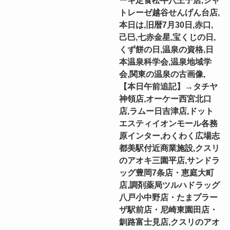
トレーゼ越谷せんげん台店,
本日は,旧暦7月30日,赤口,
己巳,七赤金星,宝くじの日,
くず餅の日,温泉の資格,日
本温泉科学会,温泉地域学
会,関東の温泉の古画像,
【本日午前追記】→タチヤ
神領店,オーケー西宮北口
店,ラムー日吉津店,ドット
エスティイオンモール各務
原インター,わくわく広場志
都美駅付近商業施設,クスリ
のアオキ三園平店,サンドラ
ッグ豊岡7条店・恵庭大町
店,調剤薬局ツルハドラッグ
八戸小中野店・たまプラー
ザ駅前店・尼崎東園田店・
釧路富士見店,クスリのアオ