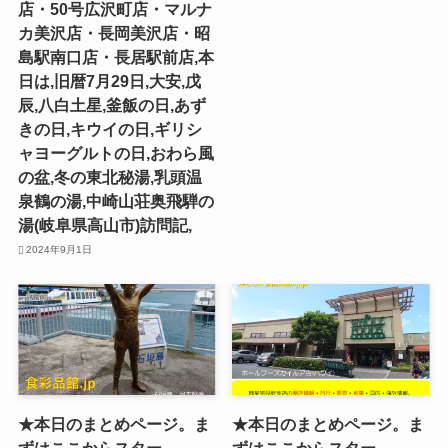
店・50号広沢町店・マルナ
カ美沢店・長岡美沢店・昭
島駅南口店・長居駅前店,本
日は,旧暦7月29日,大安,戊
辰,八白土星,釜飯の日,あず
きの日,キウイの日,ギリシ
ャヨーグルトの日,おわら風
の盆,冬の東北秘湯,乳頭温
泉鶴の湯,中崎山荘奥飛騨の
湯(岐阜県高山市)訪問記,
2024年9月1日
★本日のまとめページ。ま
★本日のまとめページ。ま
ずはここからスター
ずはここからスター