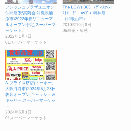
フレッシュプラザユニオン
The LOWs 365 （ﾃﾞｨｽｶｳﾝﾄ
仲間店(野嵩商会,沖縄県浦
ｽﾄｱ ｻﾞ・ﾛｳｽﾞ）鳴神店
添市)2022年春リニューア
（和歌山市）
ルオープン予定,スーパーマ
2010年10月6日
ーケット,
05雑感・所感
2022年1月7日
01スーパーマーケット
A-プライス堺店(トーホー,
大阪府堺市)2024年5月23日
改装オープン,キャッシュ＆
キャリー,スーパーマーケッ
ト,
2024年5月1日
01スーパーマーケット