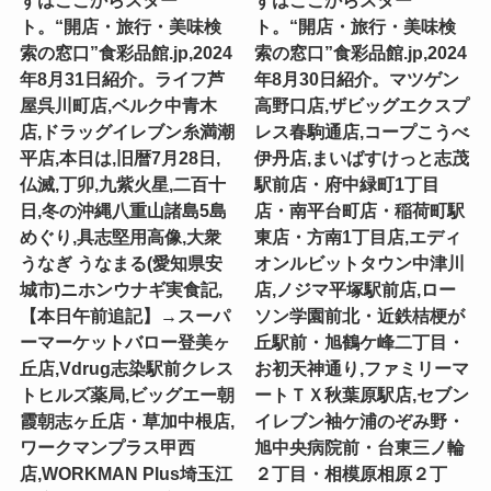
ト。“開店・旅行・美味検
ト。“開店・旅行・美味検
索の窓口”食彩品館.jp,2024
索の窓口”食彩品館.jp,2024
年8月31日紹介。ライフ芦
年8月30日紹介。マツゲン
屋呉川町店,ベルク中青木
高野口店,ザビッグエクスプ
店,ドラッグイレブン糸満潮
レス春駒通店,コープこうべ
平店,本日は,旧暦7月28日,
伊丹店,まいばすけっと志茂
仏滅,丁卯,九紫火星,二百十
駅前店・府中緑町1丁目
日,冬の沖縄八重山諸島5島
店・南平台町店・稲荷町駅
めぐり,具志堅用高像,大衆
東店・方南1丁目店,エディ
うなぎ うなまる(愛知県安
オンルビットタウン中津川
城市)ニホンウナギ実食記,
店,ノジマ平塚駅前店,ロー
【本日午前追記】→スーパ
ソン学園前北・近鉄桔梗が
ーマーケットバロー登美ヶ
丘駅前・旭鶴ケ峰二丁目・
丘店,Vdrug志染駅前クレス
お初天神通り,ファミリーマ
トヒルズ薬局,ビッグエー朝
ートＴＸ秋葉原駅店,セブン
霞朝志ヶ丘店・草加中根店,
イレブン袖ケ浦のぞみ野・
ワークマンプラス甲西
旭中央病院前・台東三ノ輪
店,WORKMAN Plus埼玉江
２丁目・相模原相原２丁