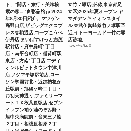
ト。“開店・旅行・美味検
⽴⽵ノ塚店(仮称,東京都足
索の窓口”食彩品館.jp,2024
立区)2025年夏オープン,ヤ
年8月30日紹介。マツゲン
マダデンキ,イオンスタイ
高野口店,ザビッグエクスプ
ル,東武伊勢崎線竹ノ塚駅至
レス春駒通店,コープこうべ
近,イトーヨーカドー竹の塚
伊丹店,まいばすけっと志茂
店跡地,
駅前店・府中緑町1丁目
2024年8月29日
店・南平台町店・稲荷町駅
東店・方南1丁目店,エディ
オンルビットタウン中津川
店,ノジマ平塚駅前店,ロー
ソン学園前北・近鉄桔梗が
丘駅前・旭鶴ケ峰二丁目・
お初天神通り,ファミリーマ
ートＴＸ秋葉原駅店,セブン
イレブン袖ケ浦のぞみ野・
旭中央病院前・台東三ノ輪
２丁目・相模原相原２丁
目・平塚テクノロード・川