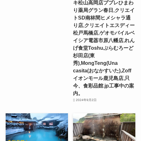
キ松山高岡店ププレひまわ
り薬局グラン春日,クリエイ
トSD南林間ヒメシャラ通
り店,クリエイトエスディー
松戸馬橋店,ゲオモバイルベ
イシア電器市原八幡店,れん
げ食堂Toshuぷらむろーど
杉田店(東
秀),MongTeng(Una
casita(おなかすいた),Zoff
イオンモール鹿児島店,只
今、食彩品館.jp工事中の案
内。
2024年9月2日