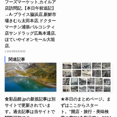
フーズマーケット,カイルア
店訪問記,【本日午前追記】
→A-プライス脇浜店,新鮮市
場きむら太田本店,ドクター
マーチン浦添パルコシティ
店サンドラッグ広島本通店,
ほていやイオンモール大垣
店,
2024年8月30日
関連記事
食彩品館.jpの新規記事は別
★本日のまとめページ。ま
サイトで更新されていま
ずはここからスター
す。過去記事は当サイトで
ト。“開店・旅行・美味検