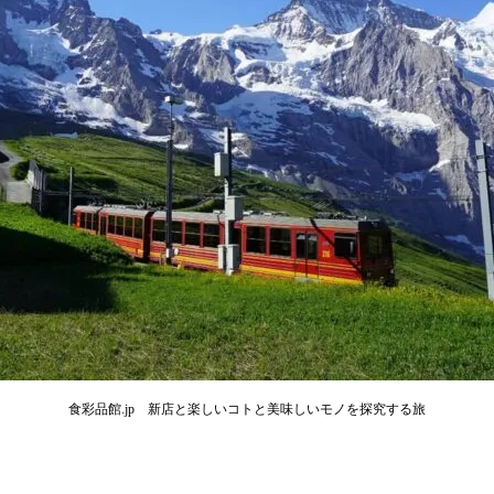
食彩品館.jp 新店と楽しいコトと美味しいモノを探究する旅