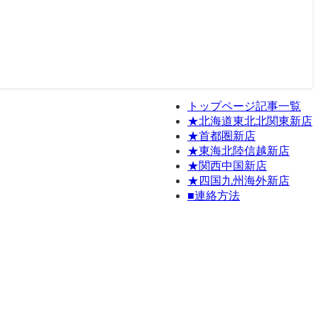
トップページ記事一覧
★北海道東北北関東新店
★首都圏新店
★東海北陸信越新店
★関西中国新店
★四国九州海外新店
■連絡方法