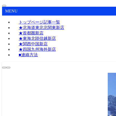
MENU
トップページ記事一覧
★北海道東北北関東新店
★首都圏新店
★東海北陸信越新店
★関西中国新店
★四国九州海外新店
■連絡方法