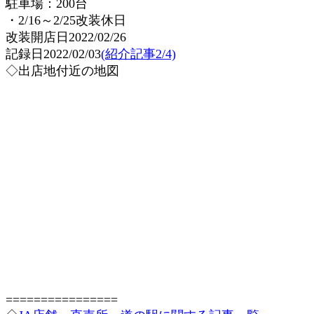
駐車場：200台
・2/16～2/25改装休日
改装開店日2022/02/26
記録日2022/02/03
(紹介記事2/4)
◇出店地付近の地図
================