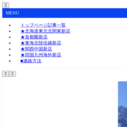
MENU
トップページ記事一覧
★北海道東北北関東新店
★首都圏新店
★東海北陸信越新店
★関西中国新店
★四国九州海外新店
■連絡方法