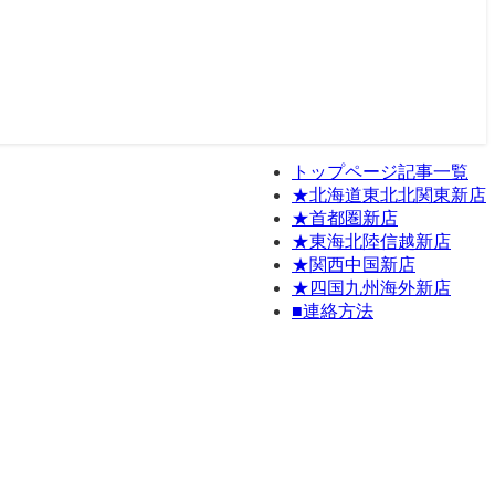
トップページ記事一覧
★北海道東北北関東新店
★首都圏新店
★東海北陸信越新店
★関西中国新店
★四国九州海外新店
■連絡方法