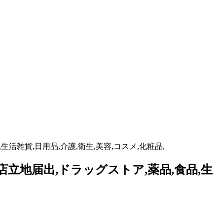
活雑貨,日用品,介護,衛生,美容,コスメ,化粧品,
店立地届出,ドラッグストア,薬品,食品,生