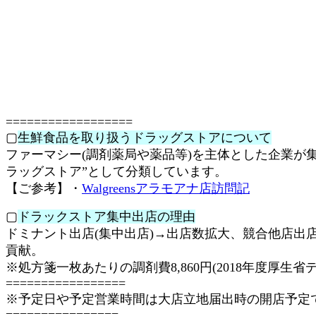
==================
▢
生鮮食品を取り扱うドラッグストアについて
ファーマシー(調剤薬局や薬品等)を主体とした企業が
ラッグストア”として分類しています。
【ご参考】・
Walgreensアラモアナ店訪問記
▢
ドラックストア集中出店の理由
ドミナント出店(集中出店)→出店数拡大、競合他店出
貢献。
※処方箋一枚あたりの調剤費8,860円(2018年度厚生省
=================
※予定日や予定営業時間は大店立地届出時の開店予定
================