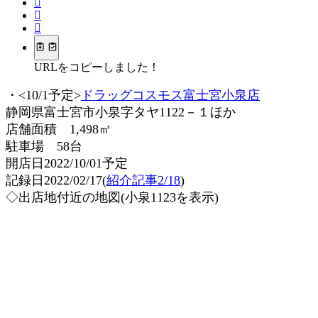
URLをコピーしました！
・<10/1予定>
ドラッグコスモス富士宮小泉店
静岡県富士宮市小泉字タヤ1122－１ほか
店舗面積 1,498㎡
駐車場 58台
開店日2022/10/01予定
記録日2022/02/17(
紹介記事2/18
)
◇出店地付近の地図(小泉1123を表示)