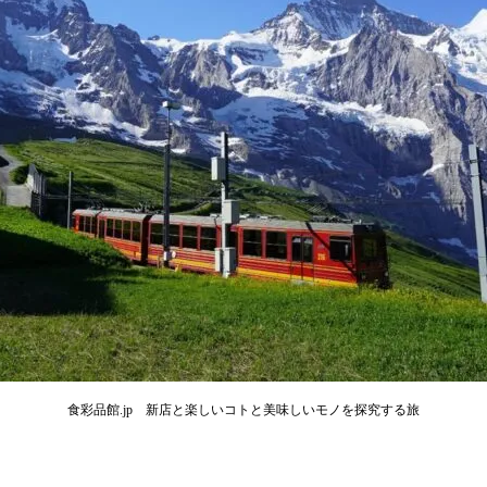
食彩品館.jp 新店と楽しいコトと美味しいモノを探究する旅