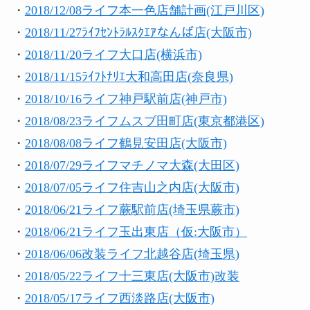
・
2018/12/08ライフ本一色店舗計画(江戸川区)
・
2018/11/27ﾗｲﾌｾﾝﾄﾗﾙｽｸｴｱなんば店(大阪市)
・
2018/11/20ライフ大口店(横浜市)
・
2018/11/15ﾗｲﾌﾄﾅﾘｴ大和高田店(奈良県)
・
2018/10/16ライフ神戸駅前店(神戸市)
・
2018/08/23ライフムスブ田町店(東京都港区)
・
2018/08/08ライフ鶴見安田店(大阪市)
・
2018/07/29ライフマチノマ大森(大田区)
・
2018/07/05ライフ住吉山之内店(大阪市)
・
2018/06/21ライフ蕨駅前店(埼玉県蕨市)
・
2018/06/21ライフ玉出東店（仮:大阪市）
・
2018/06/06改装ライフ北越谷店(埼玉県)
・
2018/05/22ライフ十三東店(大阪市)改装
・
2018/05/17ライフ西淡路店(大阪市)