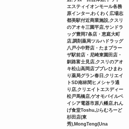
エスティイオンモール各務
原インター,わくわく広場志
都美駅付近商業施設,クスリ
のアオキ三園平店,サンドラ
ッグ豊岡7条店・恵庭大町
店,調剤薬局ツルハドラッグ
八戸小中野店・たまプラー
ザ駅前店・尼崎東園田店・
釧路富士見店,クスリのアオ
キ松山高岡店ププレひまわ
り薬局グラン春日,クリエイ
トSD南林間ヒメシャラ通
り店,クリエイトエスディー
松戸馬橋店,ゲオモバイルベ
イシア電器市原八幡店,れん
げ食堂Toshuぷらむろーど
杉田店(東
秀),MongTeng(Una