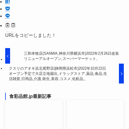
URLをコピーしました！
三和本牧店(SANWA,神奈川県横浜市)2022年2月26日改装
リニューアルオープン,スーパーマーケット,
クスリのアオキ浜北尾野店(静岡県浜松市)2022年10月22日
オープン予定で大店立地届出,ドラッグストア,薬品,食品,生
活雑貨,日用品,介護,衛生,美容,コスメ,化粧品,,
食彩品館.jp最新記事