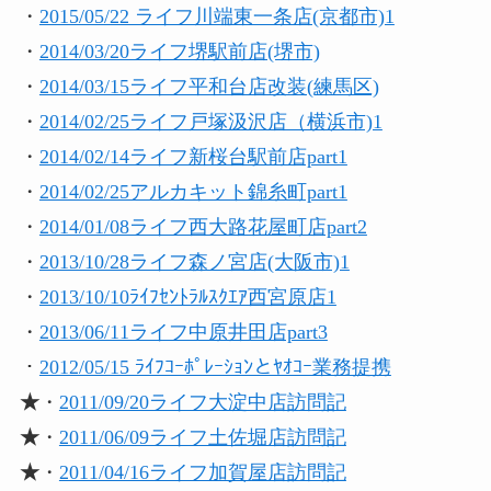
・
2015/05/22 ライフ川端東一条店(京都市)1
・
2014/03/20ライフ堺駅前店(堺市)
・
2014/03/15ライフ平和台店改装(練馬区)
・
2014/02/25ライフ戸塚汲沢店（横浜市)1
・
2014/02/14ライフ新桜台駅前店part1
・
2014/02/25アルカキット錦糸町part1
・
2014/01/08ライフ西大路花屋町店part2
・
2013/10/28ライフ森ノ宮店(大阪市)1
・
2013/10/10ﾗｲﾌｾﾝﾄﾗﾙｽｸｴｱ西宮原店1
・
2013/06/11ライフ中原井田店part3
・
2012/05/15 ﾗｲﾌｺｰﾎﾟﾚｰｼｮﾝとﾔｵｺｰ業務提携
★
・
2011/09/20ライフ大淀中店訪問記
★
・
2011/06/09ライフ土佐堀店訪問記
★
・
2011/04/16ライフ加賀屋店訪問記