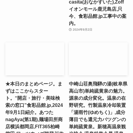
casita(おなかすいた),Zoff
イオンモール鹿児島店,只
今、食彩品館.jp工事中の案
内。
2024年9月2日
★本日のまとめページ。ま
中崎山荘奥飛騨の湯(岐阜県
ずはここからスター
高山市)単純硫黄泉の魅力。
ト。“開店・旅行・美味検
源泉の成分変化。温泉の在
索の窓口”食彩品館.jp,2024
野研究。竹製温泉冷却装置
年9月1日紹介。あつた
「湯雨竹(ゆめちく)」,成分
nagAya(第1期),麺場田所商
薄目でも還元力バツグンの
店横浜都岡店,FIT365柏崎
単純硫黄泉。新穂高温泉観