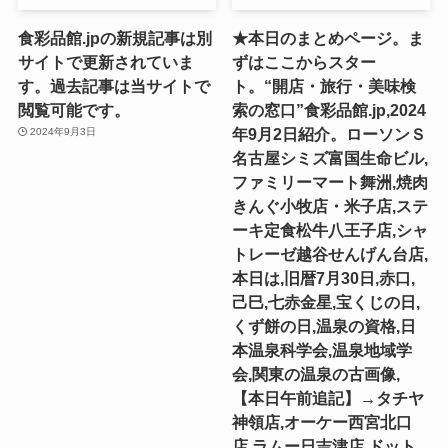
食彩品館.jpの新規記事は別
★本日のまとめページ。ま
サイトで更新されていま
ずはここからスター
す。過去記事は当サイトで
ト。“開店・旅行・美味検
閲覧可能です。
索の窓口”食彩品館.jp,2024
年9月2日紹介。ローソンＳ
2024年9月3日
名古屋シミズ富国生命ビル,
ファミリーマート舞洲,焼肉
きんぐ小牧店・米子店,ステ
ーキ定食松牛八王子店,シャ
トレーゼ越谷せんげん台店,
本日は,旧暦7月30日,赤口,
己巳,七赤金星,宝くじの日,
くず餅の日,温泉の資格,日
本温泉科学会,温泉地域学
会,関東の温泉の古画像,
【本日午前追記】→タチヤ
神領店,オーケー西宮北口
店,ラムー日吉津店,ドット