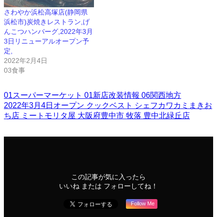
さわやか浜松高塚店(静岡県
浜松市)炭焼きレストラン,げ
んこつハンバーグ,2022年3月
3日リニューアルオープン予
定,
2022年2月4日
03食事
01スーパーマーケット
01新店改装情報
06関西地方
2022年3月4日オープン
クックベスト
シェフカワカミまきお
ち店
ミートモリタ屋
大阪府豊中市
牧落
豊中北緑丘店
この記事が気に入ったら
いいね または フォローしてね！
Follow Me