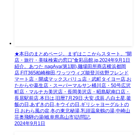
★本日のまとめページ。まずはここからスタート。“開
店・旅行・美味検索の窓口”食彩品館.jp,2024年9月1日
紹介。あつた nagAya(第1期),麺場田所商店横浜都岡
店,FIT365柏崎柳田,ワッツウィズ能登川佐野フレンド
マート店・開成マックスバリュ店・武町タイヨー店,お
たからや葛生店・スーパーマルサン桶川店・50号広沢
町店・マルナカ美沢店・長岡美沢店・昭島駅南口店・
長居駅前店,本日は,旧暦7月29日,大安,戊辰,八白土星,釜
飯の日,あずきの日,キウイの日,ギリシャヨーグルトの
日,おわら風の盆,冬の東北秘湯,乳頭温泉鶴の湯,中崎山
荘奥飛騨の湯(岐阜県高山市)訪問記,
2024年9月1日