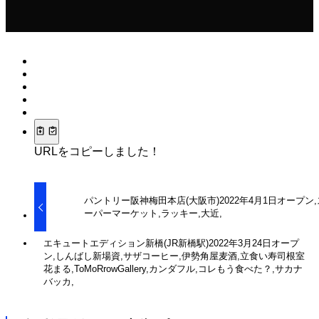
URLをコピーしました！
パントリー阪神梅田本店(大阪市)2022年4月1日オープン,
ーパーマーケット,ラッキー,大近,
エキュートエディション新橋(JR新橋駅)2022年3月24日オープ
ン,しんばし新場資,サザコーヒー,伊勢角屋麦酒,立食い寿司根室
花まる,ToMoRrowGallery,カンダフル,コレもう食べた？,サカナ
バッカ,