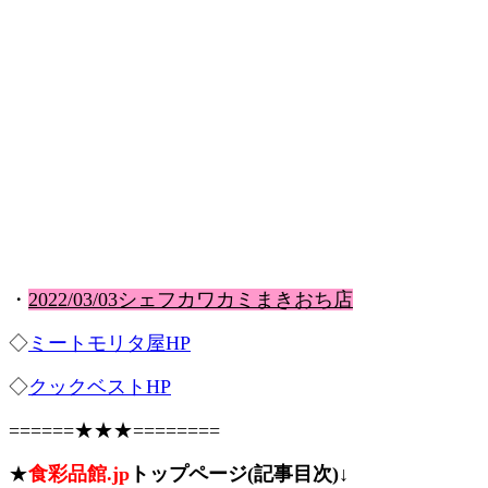
・
2022/03/03シェフカワカミまきおち店
◇
ミートモリタ屋HP
◇
クックベストHP
======★★★========
★
食彩品館.jp
トップページ(記事目次)↓