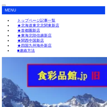
MENU
トップページ記事一覧
★北海道東北北関東新店
★首都圏新店
★東海北陸信越新店
★関西中国新店
★四国九州海外新店
■連絡方法