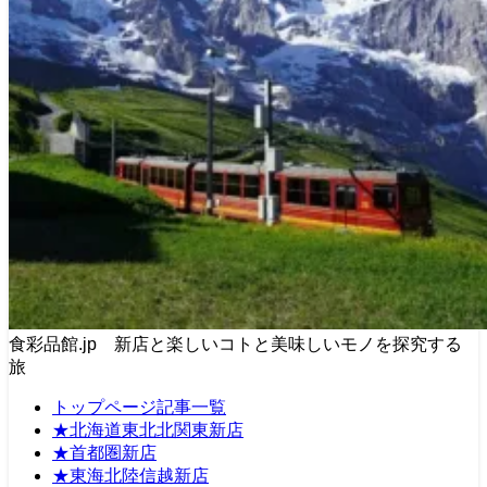
食彩品館.jp 新店と楽しいコトと美味しいモノを探究する
旅
トップページ記事一覧
★北海道東北北関東新店
★首都圏新店
★東海北陸信越新店