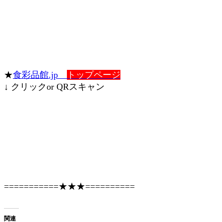
★
食彩品館.jp
トップページ
↓ クリックor QRスキャン
===========★★★==========
関連