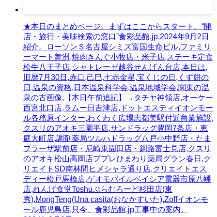
★本日のまとめページ。まずはここからスタート。“開
店・旅行・美味検索の窓口”食彩品館.jp,2024年9月2日
紹介。ローソンＳ名古屋シミズ富国生命ビル,ファミリ
ーマート舞洲,焼肉きんぐ小牧店・米子店,ステーキ定食
松牛八王子店,シャトレーゼ越谷せんげん台店,本日は,
旧暦7月30日,赤口,己巳,七赤金星,宝くじの日,くず餅の
日,温泉の資格,日本温泉科学会,温泉地域学会,関東の温
泉の古画像,【本日午前追記】→タチヤ神領店,オーケー
西宮北口店,ラムー日吉津店,ドットエスティイオンモー
ル各務原インター,わくわく広場志都美駅付近商業施設,
クスリのアオキ三園平店,サンドラッグ豊岡7条店・恵
庭大町店,調剤薬局ツルハドラッグ八戸小中野店・たま
プラーザ駅前店・尼崎東園田店・釧路富士見店,クスリ
のアオキ松山高岡店ププレひまわり薬局グラン春日,ク
リエイトSD南林間ヒメシャラ通り店,クリエイトエス
ディー松戸馬橋店,ゲオモバイルベイシア電器市原八幡
店,れんげ食堂Toshuぷらむろーど杉田店(東
秀),MongTeng(Una casita(おなかすいた),Zoffイオンモ
ール鹿児島店,只今、食彩品館.jp工事中の案内。