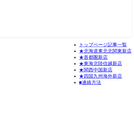
トップページ記事一覧
★北海道東北北関東新店
★首都圏新店
★東海北陸信越新店
★関西中国新店
★四国九州海外新店
■連絡方法