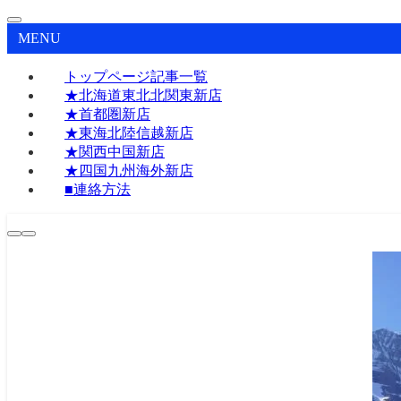
MENU
トップページ記事一覧
★北海道東北北関東新店
★首都圏新店
★東海北陸信越新店
★関西中国新店
★四国九州海外新店
■連絡方法