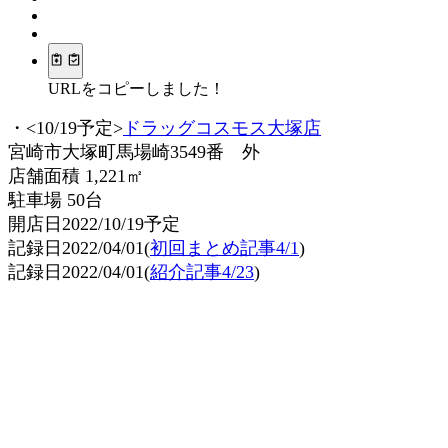
URLをコピーしました！
・<10/19予定>
ドラッグコスモス大塚店
宮崎市大塚町馬場崎3549番 外
店舗面積 1,221㎡
駐車場 50台
開店日2022/10/19予定
記録日2022/04/01(
初回まとめ記事4/1
)
記録日2022/04/01(
紹介記事4/23
)