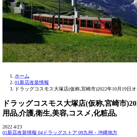
ホーム
01新店改装情報
ドラッグコスモス大塚店(仮称,宮崎市)2022年10月19日
ドラッグコスモス大塚店(仮称,宮崎市)20
用品,介護,衛生,美容,コスメ,化粧品,
2022
4/23
01新店改装情報
04ドラッグストア
09九州・沖縄地方