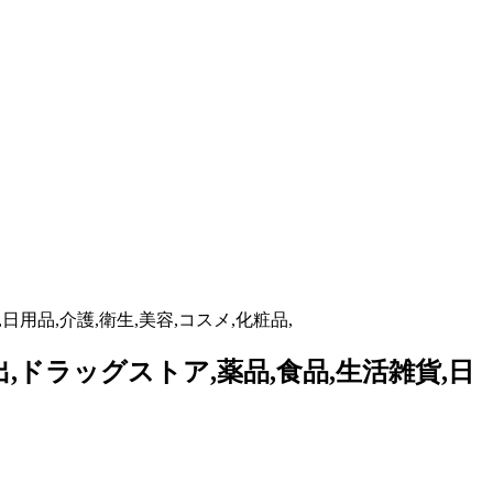
日用品,介護,衛生,美容,コスメ,化粧品,
,ドラッグストア,薬品,食品,生活雑貨,日