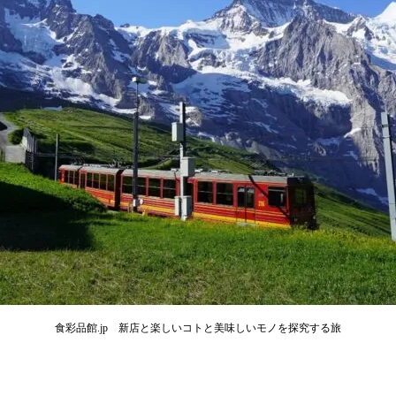
食彩品館.jp 新店と楽しいコトと美味しいモノを探究する旅