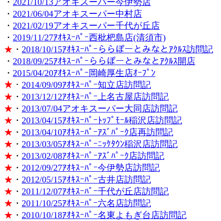
・
2021/10/13アオキスーパー今伊勢店
・
2021/06/04アオキスーパー中村店
・
2021/02/19アオキスーパー千代が丘店
・
2019/11/27ｱｵｷｽｰﾊﾟｰ西枇杷島店(清須市)
★
・
2018/10/15ｱｵｷｽｰﾊﾟｰららぽーとみなとｱｸﾙｽ訪問記
・
2018/09/25ｱｵｷｽｰﾊﾟｰららぽーとみなとｱｸﾙｽ開店
・
2015/04/20ｱｵｷｽｰﾊﾟｰ岡崎厚生店ｵｰﾌﾟﾝ
★
・
2014/09/09ｱｵｷｽｰﾊﾟｰ知立店訪問記
★
・
2013/12/12ｱｵｷｽｰﾊﾟｰ上名古屋店訪問記
★
・
2013/07/04アオキスーパー大同店訪問記
★
・
2013/04/15ｱｵｷｽｰﾊﾟｰﾄｯﾌﾟﾓｰﾙ稲沢店訪問記
★
・
2013/04/10ｱｵｷｽｰﾊﾟｰｱｽﾞﾊﾟｰｸ店再訪問記
★
・
2013/03/05ｱｵｷｽｰﾊﾟｰﾆｯｹﾀｳﾝ稲沢店訪問記
★
・
2013/02/08ｱｵｷｽｰﾊﾟｰｱｽﾞﾊﾟｰｸ店訪問記
★
・
2012/09/27ｱｵｷｽｰﾊﾟｰ今伊勢店訪問記
★
・
2012/05/15ｱｵｷｽｰﾊﾟｰ古井店訪問記
★
・
2011/12/07ｱｵｷｽｰﾊﾟｰ千代が丘店訪問記
★
・
2011/10/25ｱｵｷｽｰﾊﾟｰ六名店訪問記
★
・
2010/10/18ｱｵｷｽｰﾊﾟｰ名東よもぎ台店訪問記