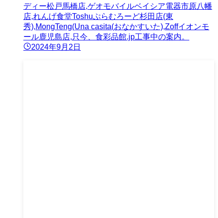
ディー松戸馬橋店,ゲオモバイルベイシア電器市原八幡
店,れんげ食堂Toshuぷらむろーど杉田店(東
秀),MongTeng(Una casita(おなかすいた),Zoffイオンモ
ール鹿児島店,只今、食彩品館.jp工事中の案内。
2024年9月2日