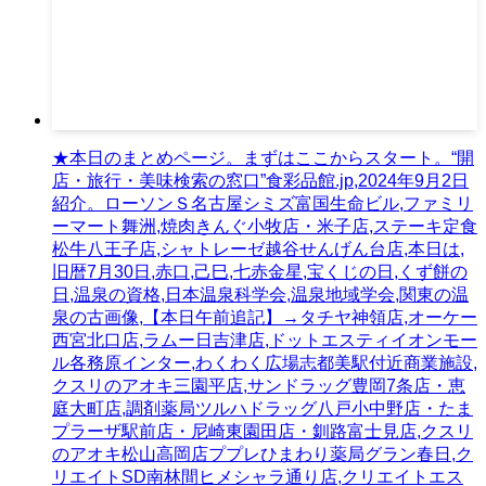
★本日のまとめページ。まずはここからスタート。“開
店・旅行・美味検索の窓口”食彩品館.jp,2024年9月2日
紹介。ローソンＳ名古屋シミズ富国生命ビル,ファミリ
ーマート舞洲,焼肉きんぐ小牧店・米子店,ステーキ定食
松牛八王子店,シャトレーゼ越谷せんげん台店,本日は,
旧暦7月30日,赤口,己巳,七赤金星,宝くじの日,くず餅の
日,温泉の資格,日本温泉科学会,温泉地域学会,関東の温
泉の古画像,【本日午前追記】→タチヤ神領店,オーケー
西宮北口店,ラムー日吉津店,ドットエスティイオンモー
ル各務原インター,わくわく広場志都美駅付近商業施設,
クスリのアオキ三園平店,サンドラッグ豊岡7条店・恵
庭大町店,調剤薬局ツルハドラッグ八戸小中野店・たま
プラーザ駅前店・尼崎東園田店・釧路富士見店,クスリ
のアオキ松山高岡店ププレひまわり薬局グラン春日,ク
リエイトSD南林間ヒメシャラ通り店,クリエイトエス