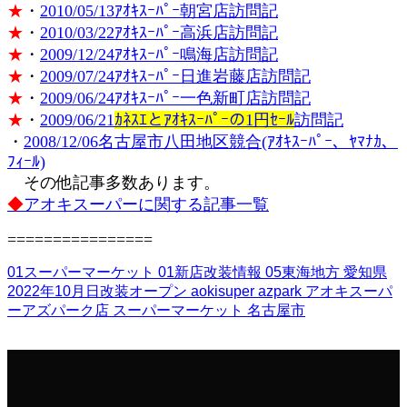
★
・
2010/05/13ｱｵｷｽｰﾊﾟｰ朝宮店訪問記
★
・
2010/03/22ｱｵｷｽｰﾊﾟｰ高浜店訪問記
★
・
2009/12/24ｱｵｷｽｰﾊﾟｰ鳴海店訪問記
★
・
2009/07/24ｱｵｷｽｰﾊﾟｰ日進岩藤店訪問記
★
・
2009/06/24ｱｵｷｽｰﾊﾟｰ一色新町店訪問記
★
・
2009/06/21
ｶﾈｽｴとｱｵｷｽｰﾊﾟｰの1円ｾｰﾙ
訪問記
・
2008/12/06名古屋市八田地区競合(ｱｵｷｽｰﾊﾟｰ、ﾔﾏﾅｶ、
ﾌｨｰﾙ)
その他記事多数あります。
◆
アオキスーパーに関する記事一覧
================
01スーパーマーケット
01新店改装情報
05東海地方
愛知県
2022年10月日改装オープン
aokisuper
azpark
アオキスーパ
ーアズパーク店
スーパーマーケット
名古屋市