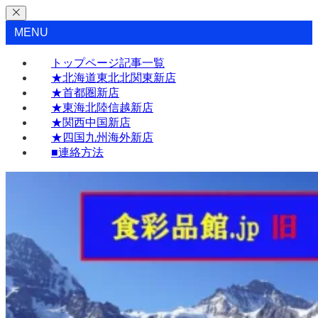
MENU
トップページ記事一覧
★北海道東北北関東新店
★首都圏新店
★東海北陸信越新店
★関西中国新店
★四国九州海外新店
■連絡方法