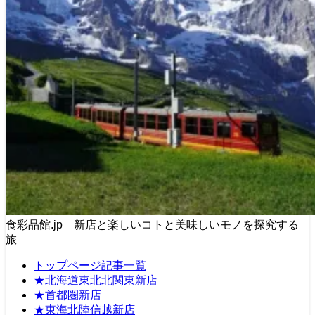
食彩品館.jp 新店と楽しいコトと美味しいモノを探究する
旅
トップページ記事一覧
★北海道東北北関東新店
★首都圏新店
★東海北陸信越新店