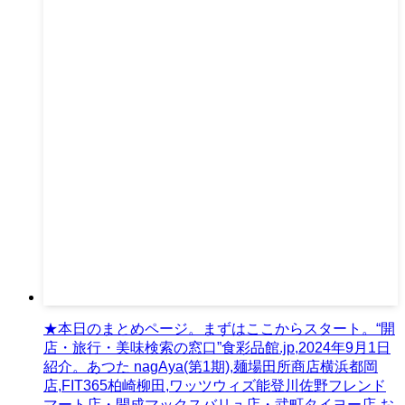
★本日のまとめページ。まずはここからスタート。“開
店・旅行・美味検索の窓口”食彩品館.jp,2024年9月1日
紹介。あつた nagAya(第1期),麺場田所商店横浜都岡
店,FIT365柏崎柳田,ワッツウィズ能登川佐野フレンド
マート店・開成マックスバリュ店・武町タイヨー店,お