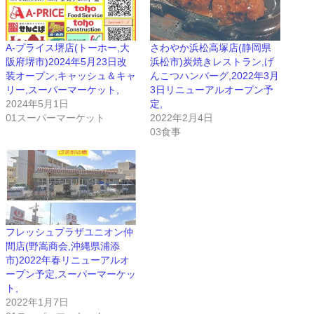
A-プライス堺店(トーホー,大
さわやか浜松高塚店(静岡県
阪府堺市)2024年5月23日改
浜松市)炭焼きレストラン,げ
装オープン,キャッシュ＆キャ
んこつハンバーグ,2022年3月
リー,スーパーマーケット,
3日リニューアルオープン予
2024年5月1日
定,
01スーパーマーケット
2022年2月4日
03食事
フレッシュプラザユニオン仲
間店(野嵩商会,沖縄県浦添
市)2022年春リニューアルオ
ープン予定,スーパーマーケッ
ト,
2022年1月7日