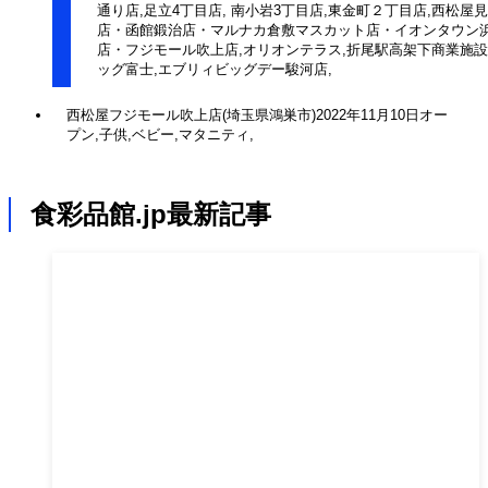
通り店,足立4丁目店, 南小岩3丁目店,東金町２丁目店,西松屋
店・函館鍛治店・マルナカ倉敷マスカット店・イオンタウン
店・フジモール吹上店,オリオンテラス,折尾駅高架下商業施設
ッグ富士,エブリィビッグデー駿河店,
西松屋フジモール吹上店(埼玉県鴻巣市)2022年11月10日オー
プン,子供,ベビー,マタニティ,
食彩品館.jp最新記事