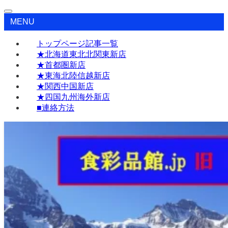
MENU
トップページ記事一覧
★北海道東北北関東新店
★首都圏新店
★東海北陸信越新店
★関西中国新店
★四国九州海外新店
■連絡方法