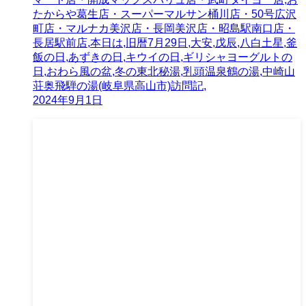
たからや葛生店・スーパーマルサン桶川店・50号広沢
町店・マルナカ美沢店・長岡美沢店・昭島駅南口店・
長居駅前店,本日は,旧暦7月29日,大安,戊辰,八白土星,釜
飯の日,あずきの日,キウイの日,ギリシャヨーグルトの
日,おわら風の盆,冬の東北秘湯,乳頭温泉鶴の湯,中崎山
荘奥飛騨の湯(岐阜県高山市)訪問記,
2024年9月1日