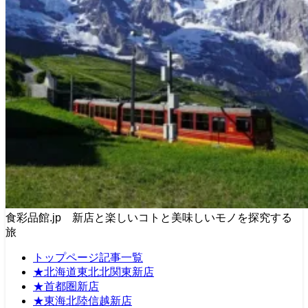
食彩品館.jp 新店と楽しいコトと美味しいモノを探究する
旅
トップページ記事一覧
★北海道東北北関東新店
★首都圏新店
★東海北陸信越新店