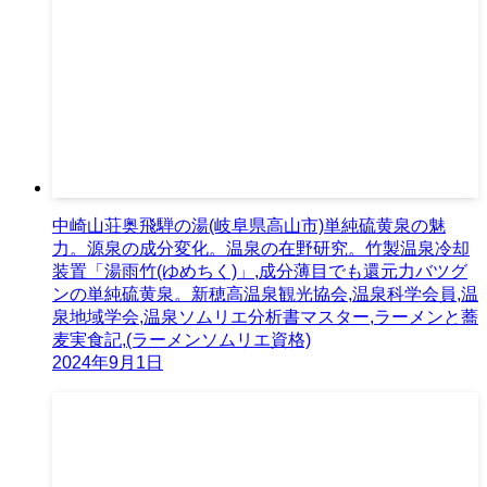
中崎山荘奥飛騨の湯(岐阜県高山市)単純硫黄泉の魅
力。源泉の成分変化。温泉の在野研究。竹製温泉冷却
装置「湯雨竹(ゆめちく)」,成分薄目でも還元力バツグ
ンの単純硫黄泉。新穂高温泉観光協会,温泉科学会員,温
泉地域学会,温泉ソムリエ分析書マスター,ラーメンと蕎
麦実食記,(ラーメンソムリエ資格)
2024年9月1日