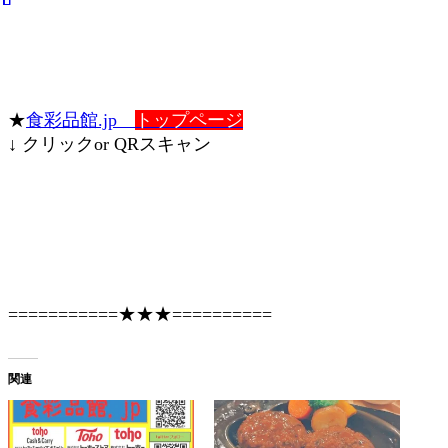
★
食彩品館.jp
トップページ
↓ クリックor QRスキャン
===========★★★==========
関連