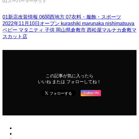
01スーパーマーケット
01新店改装情報
06関西地方
07衣料・服飾・スポーツ
2022年11月10日オープン
kurashiki
marunaka
nishimatsuya
ベビー
マタニティ
子供
岡山県倉敷市
西松屋マルナカ倉敷マ
スカット店
この記事が気に入ったら
いいね または フォローしてね！
Follow Me