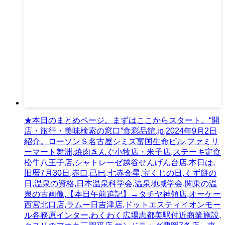
★本日のまとめページ。まずはここからスタート。“開
店・旅行・美味検索の窓口”食彩品館.jp,2024年9月2日
紹介。ローソンＳ名古屋シミズ富国生命ビル,ファミリ
ーマート舞洲,焼肉きんぐ小牧店・米子店,ステーキ定食
松牛八王子店,シャトレーゼ越谷せんげん台店,本日は,
旧暦7月30日,赤口,己巳,七赤金星,宝くじの日,くず餅の
日,温泉の資格,日本温泉科学会,温泉地域学会,関東の温
泉の古画像,【本日午前追記】→タチヤ神領店,オーケー
西宮北口店,ラムー日吉津店,ドットエスティイオンモー
ル各務原インター,わくわく広場志都美駅付近商業施設,