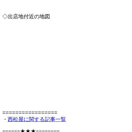
◇出店地付近の地図
=================
・
西松屋に関する記事一覧
======★★★========