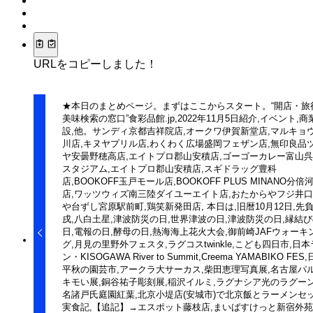
URLをコピーしました！
★本日のまとめページ。まずはここからスタート。“開店・旅
美味検索の窓口”食彩品館.jp,2022年11月5日紹介,イベント,商
設,他。サンディ京都吉祥院店,オークワ伊賀新堂店,マルキョ
川店,キヌヤプリル店,わくわく広場盛岡フェザン店,無印良品
ヤ安曇野穂高店,エイトプロ郡山安積店,ゴーゴーカレー富山
スタジアム,エイトプロ郡山安積店,スギドラッグ豊科
店,BOOKOFF玉戸モール店,BOOKOFF PLUS MINANO分倍
店,ワッツウィズ南三陸ダイユーエイト店,おたからやフジ井口
や台ずし宮原駅前町,鶏笑新発田店, 本日は,旧暦10月12日,先負
戌,八白土星,津波防災の日,世界津波の日,津波防災の日,縁結
日,電報の日,酵母の日,熱海海上花火大会,御前崎JAFウォーキ
グ,月見の里野外フェスタ,ラグコスtwinkle,こども四日市,日
ン・KISOGAWA River to Summit,Creema YAMABIKO FES
平秋の園芸市,アークラ大サーカス,柴田恵理写真展,名古屋パ
キモい展,銅谷祐子彫刻展,稲沢イルミ,ラグナシア光のラグーン
名諸戸氏庭園紅葉,北京小堤店(安城市)で北京飯とラーメンセ
実食記,【追記】→エスポット藤枝店,まいばすけっと新宿外