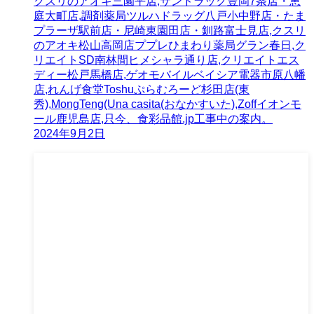
クスリのアオキ三園平店,サンドラッグ豊岡7条店・恵
庭大町店,調剤薬局ツルハドラッグ八戸小中野店・たま
プラーザ駅前店・尼崎東園田店・釧路富士見店,クスリ
のアオキ松山高岡店ププレひまわり薬局グラン春日,ク
リエイトSD南林間ヒメシャラ通り店,クリエイトエス
ディー松戸馬橋店,ゲオモバイルベイシア電器市原八幡
店,れんげ食堂Toshuぷらむろーど杉田店(東
秀),MongTeng(Una casita(おなかすいた),Zoffイオンモ
ール鹿児島店,只今、食彩品館.jp工事中の案内。
2024年9月2日