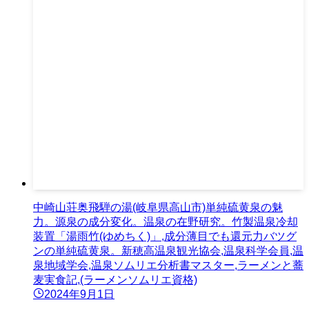
中崎山荘奥飛騨の湯(岐阜県高山市)単純硫黄泉の魅
力。源泉の成分変化。温泉の在野研究。竹製温泉冷却
装置「湯雨竹(ゆめちく)」,成分薄目でも還元力バツグ
ンの単純硫黄泉。新穂高温泉観光協会,温泉科学会員,温
泉地域学会,温泉ソムリエ分析書マスター,ラーメンと蕎
麦実食記,(ラーメンソムリエ資格)
2024年9月1日