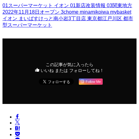
01スーパーマーケット
イオン
01新店改装情報
03関東地方
2022年11月18日オープン
3chome
minamikoiwa
mybasket
イオン
まいばすけっと南小岩3丁目店
東京都江戸川区
都市
型スーパーマーケット
この記事が気に入ったら
いいね または フォローしてね！
Follow Me