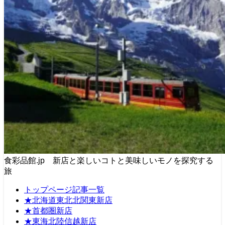
食彩品館.jp 新店と楽しいコトと美味しいモノを探究する
旅
トップページ記事一覧
★北海道東北北関東新店
★首都圏新店
★東海北陸信越新店