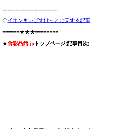
=====================
◇
イオンまいばすけっとに関する記事
======★★★========
★
食彩品館.jp
トップページ(記事目次)↓