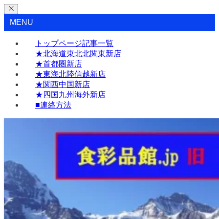
MENU
トップページ記事一覧
★北海道東北北関東新店
★首都圏新店
★東海北陸信越新店
★関西中国新店
★四国九州海外新店
■連絡方法