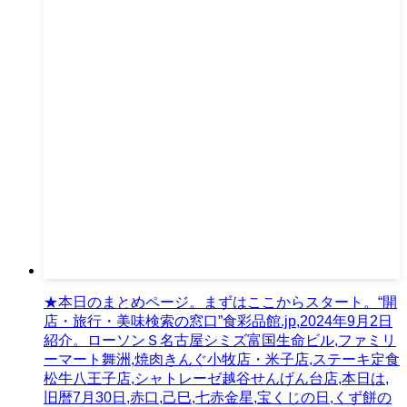
★本日のまとめページ。まずはここからスタート。“開
店・旅行・美味検索の窓口”食彩品館.jp,2024年9月2日
紹介。ローソンＳ名古屋シミズ富国生命ビル,ファミリ
ーマート舞洲,焼肉きんぐ小牧店・米子店,ステーキ定食
松牛八王子店,シャトレーゼ越谷せんげん台店,本日は,
旧暦7月30日,赤口,己巳,七赤金星,宝くじの日,くず餅の