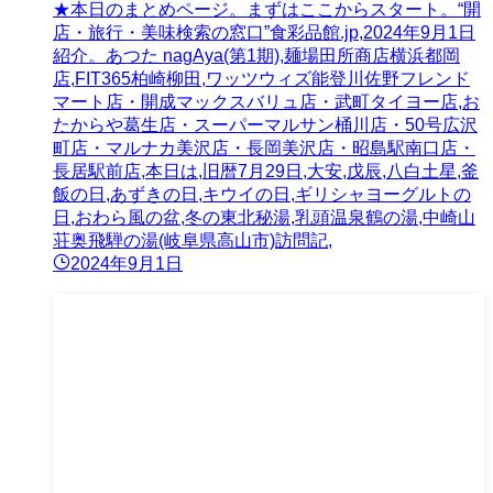
★本日のまとめページ。まずはここからスタート。“開
店・旅行・美味検索の窓口”食彩品館.jp,2024年9月1日
紹介。あつた nagAya(第1期),麺場田所商店横浜都岡
店,FIT365柏崎柳田,ワッツウィズ能登川佐野フレンド
マート店・開成マックスバリュ店・武町タイヨー店,お
たからや葛生店・スーパーマルサン桶川店・50号広沢
町店・マルナカ美沢店・長岡美沢店・昭島駅南口店・
長居駅前店,本日は,旧暦7月29日,大安,戊辰,八白土星,釜
飯の日,あずきの日,キウイの日,ギリシャヨーグルトの
日,おわら風の盆,冬の東北秘湯,乳頭温泉鶴の湯,中崎山
荘奥飛騨の湯(岐阜県高山市)訪問記,
2024年9月1日