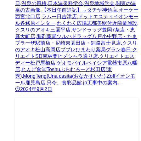
日,温泉の資格,日本温泉科学会,温泉地域学会,関東の温
泉の古画像,【本日午前追記】→タチヤ神領店,オーケー
西宮北口店,ラムー日吉津店,ドットエスティイオンモー
ル各務原インター,わくわく広場志都美駅付近商業施設,
クスリのアオキ三園平店,サンドラッグ豊岡7条店・恵
庭大町店,調剤薬局ツルハドラッグ八戸小中野店・たま
プラーザ駅前店・尼崎東園田店・釧路富士見店,クスリ
のアオキ松山高岡店ププレひまわり薬局グラン春日,ク
リエイトSD南林間ヒメシャラ通り店,クリエイトエス
ディー松戸馬橋店,ゲオモバイルベイシア電器市原八幡
店,れんげ食堂Toshuぷらむろーど杉田店(東
秀),MongTeng(Una casita(おなかすいた),Zoffイオンモ
ール鹿児島店,只今、食彩品館.jp工事中の案内。
2024年9月2日