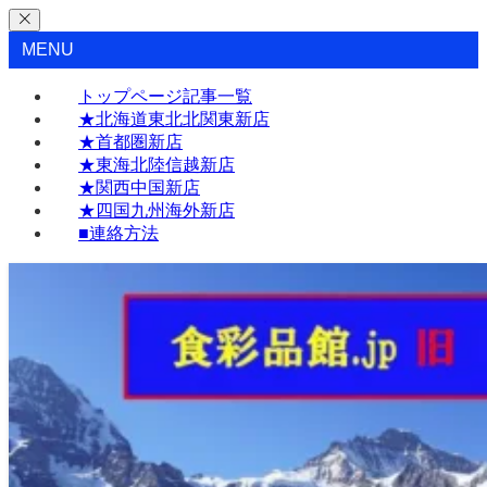
MENU
トップページ記事一覧
★北海道東北北関東新店
★首都圏新店
★東海北陸信越新店
★関西中国新店
★四国九州海外新店
■連絡方法