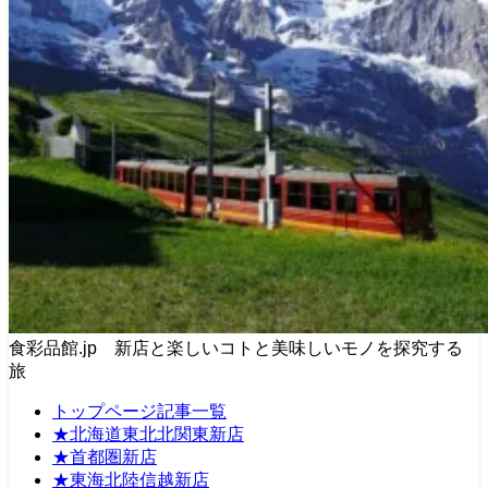
食彩品館.jp 新店と楽しいコトと美味しいモノを探究する
旅
トップページ記事一覧
★北海道東北北関東新店
★首都圏新店
★東海北陸信越新店