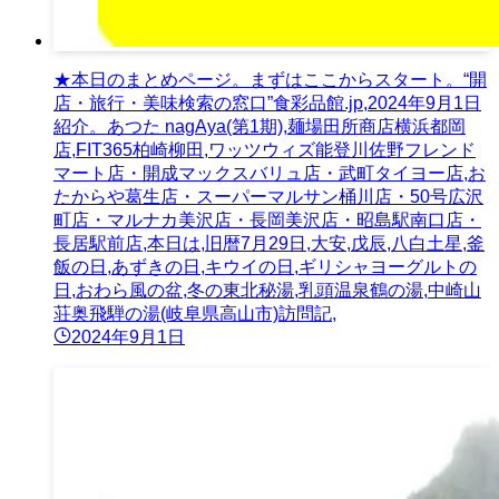
★本日のまとめページ。まずはここからスタート。“開
店・旅行・美味検索の窓口”食彩品館.jp,2024年9月1日
紹介。あつた nagAya(第1期),麺場田所商店横浜都岡
店,FIT365柏崎柳田,ワッツウィズ能登川佐野フレンド
マート店・開成マックスバリュ店・武町タイヨー店,お
たからや葛生店・スーパーマルサン桶川店・50号広沢
町店・マルナカ美沢店・長岡美沢店・昭島駅南口店・
長居駅前店,本日は,旧暦7月29日,大安,戊辰,八白土星,釜
飯の日,あずきの日,キウイの日,ギリシャヨーグルトの
日,おわら風の盆,冬の東北秘湯,乳頭温泉鶴の湯,中崎山
荘奥飛騨の湯(岐阜県高山市)訪問記,
2024年9月1日