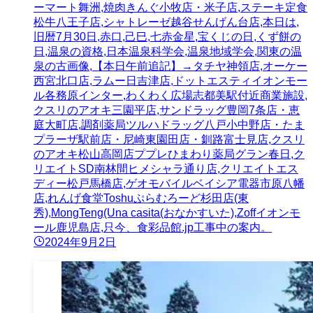
ーマート舞洲,焼肉きんぐ小牧店・米子店,ステーキ定食
松牛八王子店,シャトレーゼ越谷せんげん台店,本日は,
旧暦7月30日,赤口,己巳,七赤金星,宝くじの日,くず餅の
日,温泉の資格,日本温泉科学会,温泉地域学会,関東の温
泉の古画像,【本日午前追記】→タチヤ神領店,オーケー
西宮北口店,ラムー日吉津店,ドットエスティイオンモー
ル各務原インター,わくわく広場志都美駅付近商業施設,
クスリのアオキ三園平店,サンドラッグ豊岡7条店・恵
庭大町店,調剤薬局ツルハドラッグ八戸小中野店・たま
プラーザ駅前店・尼崎東園田店・釧路富士見店,クスリ
のアオキ松山高岡店ププレひまわり薬局グラン春日,ク
リエイトSD南林間ヒメシャラ通り店,クリエイトエス
ディー松戸馬橋店,ゲオモバイルベイシア電器市原八幡
店,れんげ食堂Toshuぷらむろーど杉田店(東
秀),MongTeng(Una casita(おなかすいた),Zoffイオンモ
ール鹿児島店,只今、食彩品館.jp工事中の案内。
2024年9月2日