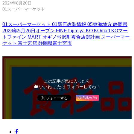
2024年8月20日
01スーパーマーケット
01スーパーマーケット
01新店改装情報
05東海地方
静岡県
2023年5月26日オープン
FINE
fujimiya
KO
KOmart
KOマー
トファイン
MART
オギノ弓沢町複合店舗計画
スーパーマー
ケット
富士宮店
静岡県富士宮市
この記事が気に入ったら
いいね または フォローしてね！
Follow Me