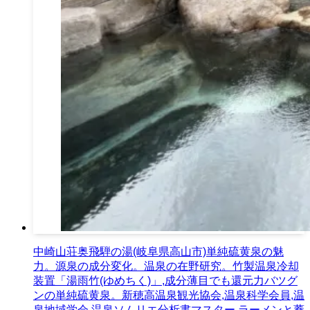
中崎山荘奥飛騨の湯(岐阜県高山市)単純硫黄泉の魅
力。源泉の成分変化。温泉の在野研究。竹製温泉冷却
装置「湯雨竹(ゆめちく)」,成分薄目でも還元力バツグ
ンの単純硫黄泉。新穂高温泉観光協会,温泉科学会員,温
泉地域学会,温泉ソムリエ分析書マスター,ラーメンと蕎