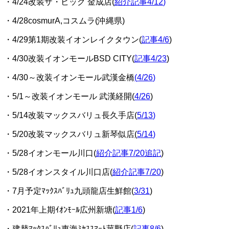
・4/24改装ザ・ビッグ 金成店(
紹介記事4/12
)
・4/28cosmurA,コスムラ(沖縄県)
・4/29第1期改装イオンレイクタウン(
記事4/6
)
・4/30改装イオンモールBSD CITY(
記事4/23
)
・4/30～改装イオンモール武漢金橋
(
4/26
)
・5/1～改装イオンモール 武漢経開(
4/26
)
・5/14改装マックスバリュ長久手店(
5/13
)
・5/20改装マックスバリュ新琴似店
(
5/14
)
・5/28イオンモール川口(
紹介記事7/20追記
)
・5/28イオンスタイル川口店(
紹介記事7/20
)
・7月予定ﾏｯｸｽﾊﾞﾘｭ九頭龍店生鮮館(
3/31
)
・2021年上期ｲｵﾝﾓｰﾙ広州新塘(
記事1/6
)
・建替ﾏｯｸｽﾊﾞﾘｭ東海ﾐｾｽｽﾏｰﾄ菰野店(
記事8/6
)