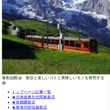
食彩品館.jp 新店と楽しいコトと美味しいモノを探究する
旅
トップページ記事一覧
★北海道東北北関東新店
★首都圏新店
★東海北陸信越新店