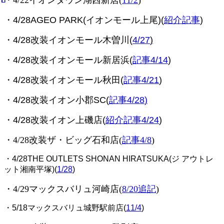
・4/22イオンタウン湖西新居(
11/2
)
・4/28AGEO PARK(イオンモール上尾)(
紹介記事
)
・4/28改装イオンモール木曽川(
4/27
)
・4/28改装イオンモール新居浜(
記事4/14
)
・4/28改装イオンモール秋田(
記事4/21
)
・4/28改装イオン小郡SC(
記事4/28
)
・4/28改装
イオン上磯店(
紹介記事4/24
)
・4/28改装ザ・ビッグ石和店(
記事4/8
)
・4/28THE OUTLETS SHONAN HIRATSUKA(ジ アウトレ
ット湘南平塚)(
1/28
)
・4/29マックスバリュ河崎店(
8/20追記
)
・5/18マックスバリュ城野駅前店(
11/4
)