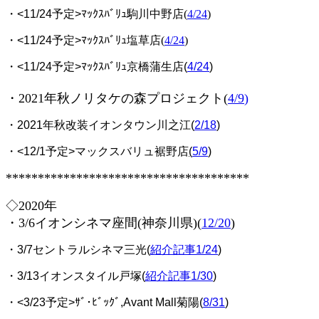
・<11/24予定>
ﾏｯｸｽﾊﾞﾘｭ駒川中野店(
4/24
)
・<11/24予定>ﾏｯｸｽﾊﾞﾘｭ
塩草店
(
4/24
)
・<11/24予定>ﾏｯｸｽﾊﾞﾘｭ京橋蒲生店(
4/24
)
・2021年秋ノリタケの森プロジェクト(
4/9
)
・2021年秋改装イオンタウン川之江(
2/18
)
・<12/1予定>マックスバリュ裾野店
(
5/9
)
**************************************
◇2020年
・3/6イオンシネマ座間(神奈川県)(
12/20
)
・3/7セントラルシネマ三光(
紹介記事1/24
)
・3/13イオンスタイル戸塚(
紹介記事1/30
)
・<3/23予定>ｻﾞ･ﾋﾞｯｸﾞ,Avant Mall菊陽(
8/31
)