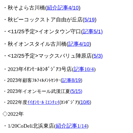
・秋そよら古川橋(
紹介記事4/10
)
・秋ピーコックストア自由が丘店(
5/19
)
・<11/25予定>イオンタウン守口
(
記事5/1)
・秋イオンスタイル古川橋(
記事4/10
)
・<12/25予定>マックスバリュ陣原店(
5/3
)
・2023年ｲｵﾝﾓｰﾙｶﾝﾎﾞｼﾞｱ3号店(
記事10/4
)
・2023年顧客ﾌﾙﾌｨﾙﾒﾝﾄｾﾝﾀｰ(
記事8/19
)
・2023年イオンモール武漢江夏
(
5/15
)
・2022年度
ｲｲｵﾝﾓｰﾙ ﾐｴﾝﾁｪｲ
(ｶﾝﾎﾞｼﾞｱ)(
10/6
)
◇2022年
・1/20CoDeli北浜東店(
紹介記事1/14
)