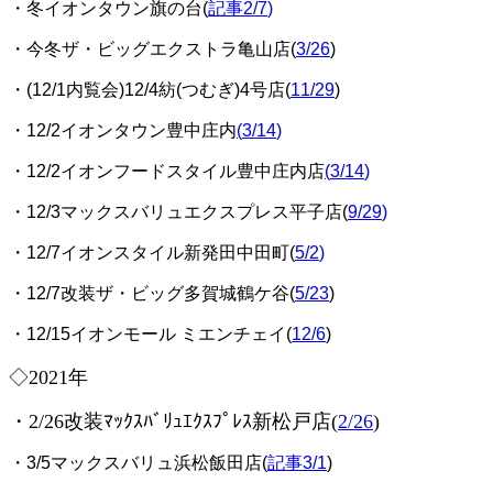
・冬イオンタウン旗の台(
記事2/7
)
・今冬ザ・ビッグエクストラ亀山店(
3/26
)
・(12/1内覧会)12/4紡(つむぎ)4号店(
11/29
)
・12/2イオンタウン豊中庄内
(
3/14
)
・12/2イオンフードスタイル豊中庄内店
(
3/14
)
・12/3マックスバリュエクスプレス平子店(
9/29
)
・12/7イオンスタイル新発田中田町(
5/2
)
・12/7改装ザ・ビッグ多賀城鶴ケ谷(
5/23
)
・12/15イオンモール ミエンチェイ(
12/6
)
◇2021年
・2/26改装ﾏｯｸｽﾊﾞﾘｭｴｸｽﾌﾟﾚｽ新松戸店(
2/26
)
・3/5マックスバリュ浜松飯田店(
記事3/1
)