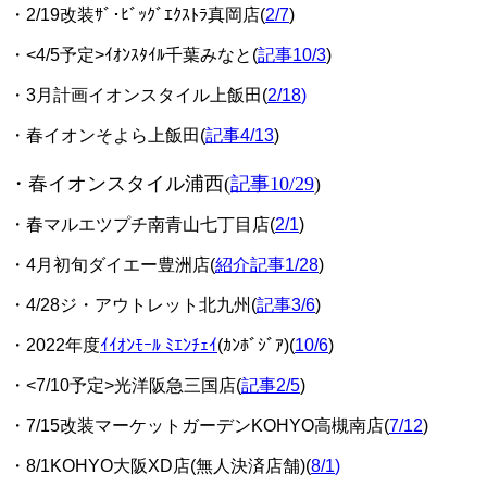
・2/19改装ｻﾞ･ﾋﾞｯｸﾞｴｸｽﾄﾗ真岡店(
2/7
)
・<4/5予定>ｲｵﾝｽﾀｲﾙ千葉みなと(
記事10/3
)
・3月計画イオンスタイル上飯田(
2/18
)
・春イオンそよら上飯田(
記事4/13
)
・春イオンスタイル浦西(
記事10/29
)
・春マルエツプチ南青山七丁目店(
2/1
)
・4月初旬ダイエー豊洲店(
紹介記事1/28
)
・4/28ジ・アウトレット北九州(
記事3/6
)
・2022年度
ｲｲｵﾝﾓｰﾙ ﾐｴﾝﾁｪｲ
(ｶﾝﾎﾞｼﾞｱ)(
10/6
)
・<7/10予定>光洋阪急三国店(
記事2/5
)
・7/15改装マーケットガーデンKOHYO高槻南店(
7/12
)
・8/1KOHYO大阪XD店(無人決済店舗)(
8/1
)