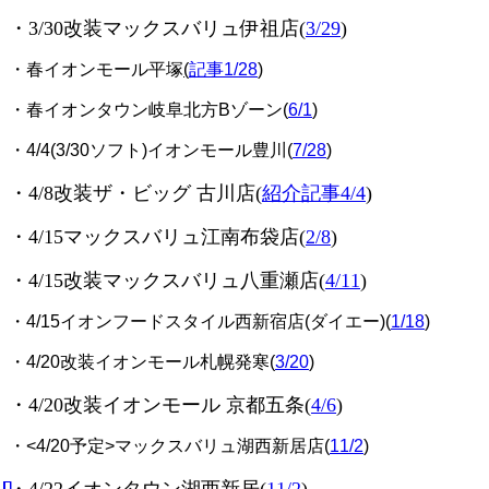
・3/30改装マックスバリュ伊祖店(
3/29
)
・春イオンモール平塚
(
記事1/28
)
・春イオンタウン岐阜北方Bゾーン(
6/1
)
・4/4(3/30ソフト)イオンモール豊川(
7/28
)
・4/8改装ザ・ビッグ 古川店(
紹介記事4/4
)
・4/15マックスバリュ江南布袋店(
2/8
)
・4/15改装マックスバリュ八重瀬店(
4/11
)
・4/15イオンフードスタイル西新宿店(ダイエー)(
1/18
)
・4/20改装イオンモール札幌発寒(
3/20
)
・4/20改装イオンモール 京都五条
(
4/6
)
・<4/20予定>マックスバリュ湖西新居店(
11/2
)