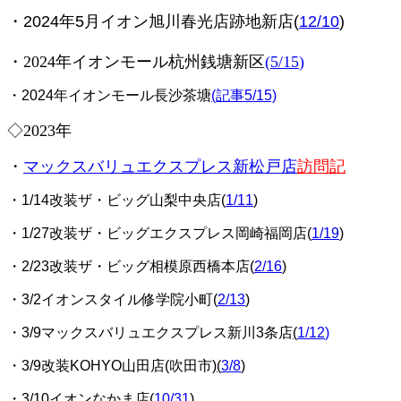
・2024年5月イオン旭川春光店跡地新店(
12/10
)
・2024年イオンモール杭州銭塘新区
(
5/15
)
・2024年イオンモール長沙茶塘
(記事5/15)
◇2023年
・
マックスバリュエクスプレス新松戸店
訪問記
・1/14改装ザ・ビッグ山梨中央店(
1/11
)
・1/27改装ザ・ビッグエクスプレス岡崎福岡店(
1/19
)
・2/23改装ザ・ビッグ相模原西橋本店(
2/16
)
・3/2イオンスタイル修学院小町(
2/13
)
・3/9マックスバリュエクスプレス新川3条店
(
1/12
)
・3/9改装KOHYO山田店(吹田市)
(
3/8
)
・3/10イオンなかま店(
10/31
)