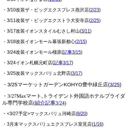
・3/10改装ザ・ビッグエクスプレス燕沢店(
2/23
)
・3/11改装ザ・ビッグエクストラ大安寺店(
2/25
)
・3/17改装イオンスタイルむさし村山(
3/11
)
・3/18改装イオンモール幕張新都心
(2/15
)
・3/24改装イオンモール橿原(
記事3/15
)
・3/24イオン札幌元町店(
記事3/17
)
・3/25改装マックスバリュ北野店
(
3/17
)
・3/25マーケットガーデンKOHYO豊中緑丘店(
3/25
)
・3/27Maxマート,トライデント外国語ホテルブライダ
ル専門学校店(
紹介記事3/24
)
・<3/27予定>マックスバリュ河崎店(
8/20
)
・3月末マックスバリュエクスプレス室見店(
1/16
)