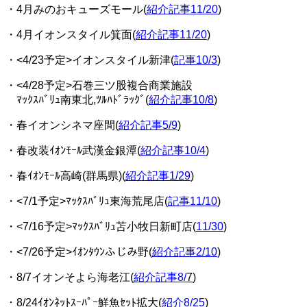
・4月みのおキューズモール(
紹介記事11/20
)
・4月イオンスタイル箕⾯(
紹介記事11/20
)
・<4/23予定>イオンスタイル新津(
記事10/3
)
・<4/28予定>石巻三ツ股複合商業施設
ﾏｯｸｽﾊﾞﾘｭ南東北,ﾂﾙﾊﾄﾞﾗｯｸﾞ(
紹介記事10/8
)
・春イオンシネマ座間(
紹介記事5/9
)
・春改装ｲｵﾝﾓｰﾙ武漢金銀潭(
紹介記事10/4
)
・春ｲｵﾝﾓｰﾙ高崎(群馬県)(
紹介記事1/29
)
・<7/1予定>ﾏｯｸｽﾊﾞﾘｭ東海荒尾店(
記事11/10
)
・<7/16予定>ﾏｯｸｽﾊﾞﾘｭ苫小牧日新町店(
11/30
)
・<7/26予定>ｲｵﾝﾀｳﾝふじみ野(
紹介記事2/10
)
・8/7イオンそよら海老江(
紹介記事8/
7
)
・8/24ｲｵﾝﾈｯﾄｽｰﾊﾟｰ鮮魚ｾｯﾄ拡大(
紹介8/25
)