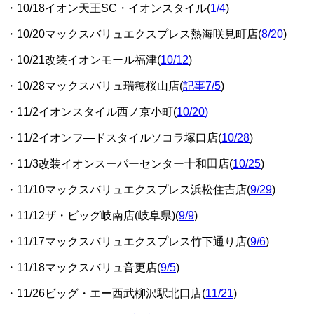
・10/18イオン天王SC・イオンスタイル(
1/4
)
・10/20マックスバリュエクスプレス熱海咲見町店(
8/20
)
・10/21改装イオンモール福津(
10/12
)
・10/28マックスバリュ瑞穂桜山店(
記事7/5
)
・11/2イオンスタイル西ノ京小町(
10/20
)
・11/2イオンフ―ドスタイルソコラ塚口店(
10/28
)
・11/3改装イオンスーパーセンター十和田店(
10/25
)
・11/10マックスバリュエクスプレス浜松住吉店(
9/29
)
・11/12ザ・ビッグ岐南店(岐阜県)(
9/9
)
・11/17マックスバリュエクスプレス竹下通り店(
9/6
)
・11/18マックスバリュ音更店(
9/5
)
・11/26ビッグ・エー西武柳沢駅北口店(
11/21
)