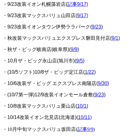
・9/23改装イオン札幌藻岩店(
記事9/17)
・9/23改装マックスバリュ山田店(
9/17
)
・9/23改装イオンタウン伊勢ララパーク(
9/23
)
・秋改装マックスバリュエクスプレス磐田見付店(
9/1
)
・秋ザ・ビッグ岐南店(岐阜県)(
9/9
)
・10月ザ・ビッグ永山店(旭川市)(
9/5
)
・(10/5ソフト)10/8ザ・ビッグ淀江店(
1/22
)
・10/6改装ザ・ビッグ エクスプレス南陽店(
9/30
)
・(10/7第一弾)12/9改装イオンモール倉敷(
9/23
)
・10/8改装マックスバリュ栗山店(
10/1
)
・10/14改装イオン北見店(北海道)(
10/11)
・10月中旬マックスバリュ坂田店(
記事9/9
)