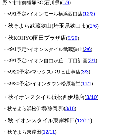
野々市市御経塚SC(石川県)
(
1/9
)
・<9/1予定>イオンモール横浜西口店
(
12/2
)
・秋そよら武蔵狭山(埼玉県狭山市)(
2/6
)
・秋KOHYO園田プラザ店(
5/20
)
・<9/1予定>イオンスタイル武蔵狭山
(
2/6
)
・<9/1予定>イオン自由が丘二丁目計画(
3/1
)
・<9/20予定>マックスバリュ山鼻店(
3/3
)
・<9/30予定>イオンタウン松原新堂(
11/1
)
・秋イオンスタイル浜松西伊場店(
3/10
)
・秋そよら浜松伊場(静岡県)(
3/10
)
・秋 イオンスタイル東岸和田(
12/11
)
・秋そよら東岸田(
12/11
)