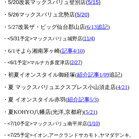
・5/20改装マックスバリュ登別店(
5/15
)
・5/26マックスバリュ北勢店(
5/20
)
・5/27改装ザ・ビッグ仙台郡山店(
6/13追記
)
・<5/31予定>マックスバリュ城野店(
11/4
)
・6/1そよら湘南茅ヶ崎(
記事4/10
)
・<6/1予定>マルナカ多度津店(
2/27
)
・初夏イオンスタイル御経塚
(
紹介記事1/09
追記)
・夏 マックスバリュエクスプレス小山須走店(
4/21
)
・夏 イオンスタイル赤羽
(
紹介記事5/3
)
・夏KOHYO八幡店(光洋,京都府)
(
5/21
)
・<7/10予定>マックスバリュ南平岸店(
1/10
)
・<7/25予定>イオン,アークランドサカモト,ヤマダデンキ,