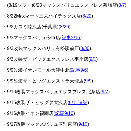
・(8/19ソフト)8/20マックスバリュエクスプレス幕張店(
8/7
)
・8/22Maxマート三栄ハイテックス店(
8/22
)
・9/2カスミ睦沢店(千葉県)(
8/26
)
・9/3マックスバリュ今市店(
記事2/16
)
・9/3改装マックスバリュ有松駅前店(
8/30
)
・9/3改装ザ・ビッグエクスプレス平岸店(
9/1
)
・9/9改装イオンモール天津中北(
記事9/6
)
・9/9改装ザ・ビッグエクストラ天理店(
9/9
)
・9/10改装マックスバリュエクスプレス北条店(
9/7
)
・9/15改装ザ・ビッグ泉大沢店(
6/11追記
)
・9/16改装イオン福岡店(
記事9/10
)
・9/17改装マックスバリュ厚別東店(
9/10
)