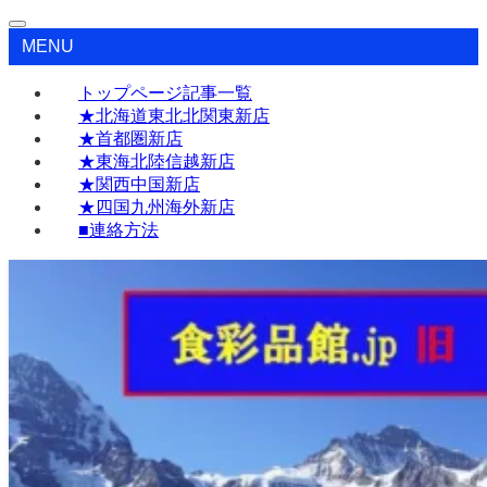
MENU
トップページ記事一覧
★北海道東北北関東新店
★首都圏新店
★東海北陸信越新店
★関西中国新店
★四国九州海外新店
■連絡方法