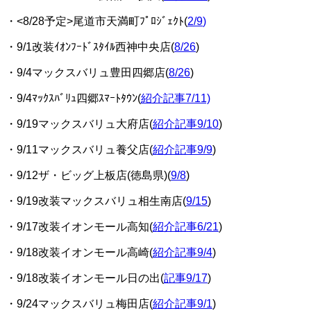
・<8/28予定>尾道市天満町ﾌﾟﾛｼﾞｪｸﾄ(
2/9
)
・9/1改装ｲｵﾝﾌｰﾄﾞｽﾀｲﾙ西神中央店(
8/26
)
・9/4マックスバリュ豊田四郷店(
8/26
)
・9/4ﾏｯｸｽﾊﾞﾘｭ四郷ｽﾏｰﾄﾀｳﾝ(
紹介記事7/11)
・9/19マックスバリュ大府店(
紹介記事9/10
)
・9/11マックスバリュ養父店(
紹介記事9/9
)
・9/12ザ・ビッグ上板店(徳島県)(
9/8
)
・9/19改装マックスバリュ相生南店(
9/15
)
・9/17改装イオンモール高知(
紹介記事6/21
)
・9/18改装イオンモール高崎(
紹介記事9/4
)
・9/18改装イオンモール日の出(
記事9/17
)
・9/24マックスバリュ梅田店(
紹介記事9/1
)