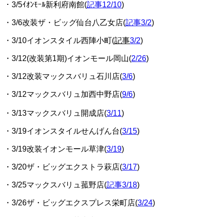
・3/5ｲｵﾝﾓｰﾙ新利府南館(
記事12/10
)
・3/6改装ザ・ビッグ仙台八乙女店(
記事3/2
)
・3/10イオンスタイル西陣小町(
記事
3/2
)
・3/12(改装第1期)イオンモール岡山(
2/26
)
・3/12改装マックスバリュ石川店(
3/6
)
・3/12マックスバリュ加西中野店(
9/6
)
・3/13マックスバリュ開成店(
3/11
)
・3/19イオンスタイルせんげん台(
3/15
)
・3/19改装イオンモール草津(
3/19
)
・3/20ザ・ビッグエクストラ萩店(
3/17
)
・3/25マックスバリュ菰野店(
記事3/18
)
・3/26ザ・ビッグエクスプレス栄町店
(
3/24
)