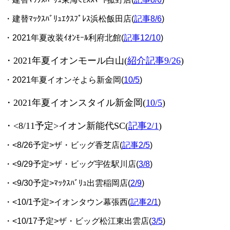
・建替ﾏｯｸｽﾊﾞﾘｭｴｸｽﾌﾟﾚｽ浜松飯田店(
記事8/6
)
・2021年夏改装ｲｵﾝﾓｰﾙ利府北館(
記事12/10
)
・2021年夏イオンモール白山(
紹介記事9/26
)
・2021年夏イオンそよら新金岡(
10/5
)
・2021年夏イオンスタイル新金岡(
10/5
)
・<8/11予定>イオン新能代SC(
記事2/1
)
・<8/26予定>ザ・ビッグ香芝店(
記事2/5
)
・<9/29予定>ザ・ビッグ宇佐駅川店(
3/8
)
・<9/30予定>ﾏｯｸｽﾊﾞﾘｭ出雲稲岡店(
2/9
)
・<10/1予定>イオンタウン幕張西(
記事2/1
)
・<10/17予定>ザ・ビッグ松江東出雲店(
3/5
)