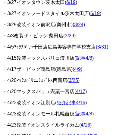
・3/27イオンタウン茨木太田(
6/19
)
・3/27イオンフードスタイル茨木太田店(
6/19
)
・3/29改装イオン前沢店(奥州市)(
3/24)
・4/3改装ザ・ビッグ 柴田店(
3/29
)
・4/5ﾏｯｸｽﾊﾞﾘｭ千田店広島美容専門学校支店
(
3/31
)
・4/15改装マックスバリュ澄川店(
記事4/8)
・4/17ザ・ビッグ鴨島店(徳島県)(
4/9
)
・4/20ﾏｯｸｽﾊﾞﾘｭｴｸｽﾌﾟﾚｽ西新店(
3/25
)
・4/20マックスバリュ宍粟一宮店(
4/17
)
・4/23改装イオン江別店(
紹介記事4/16
)
・4/23改装イオンモール札幌苗穂(
記事4/8
)
・4/23改装イオンスタイルライカム(
4/16)