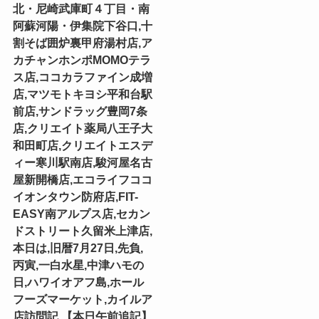
北・尼崎武庫町４丁目・南
阿蘇河陽・伊集院下谷口,十
割そば囲炉裏甲府湯村店,ア
カチャンホンポMOMOテラ
ス店,ココカラファイン成増
店,マツモトキヨシ平和台駅
前店,サンドラッグ豊岡7条
店,クリエイト薬局八王子大
和田町店,クリエイトエスデ
ィー寒川駅南店,駿河屋名古
屋新開橋店,エコライフココ
イオンタウン防府店,FIT-
EASY南アルプス店,セカン
ドストリート久留米上津店,
本日は,旧暦7月27日,先負,
丙寅,一白水星,中津ハモの
日,ハワイオアフ島,ホール
フーズマーケット,カイルア
店訪問記,【本日午前追記】