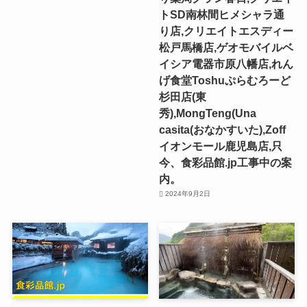
トSD南林間ヒメシャラ通
り店,クリエイトエスディー
松戸馬橋店,ゲオモバイルベ
イシア電器市原八幡店,れん
げ食堂Toshuぷらむろーど
杉田店(東
秀),MongTeng(Una
casita(おなかすいた),Zoff
イオンモール鹿児島店,只
今、食彩品館.jp工事中の案
内。
2024年9月2日