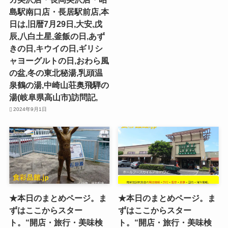
島駅南口店・長居駅前店,本
日は,旧暦7月29日,大安,戊
辰,八白土星,釜飯の日,あず
きの日,キウイの日,ギリシ
ャヨーグルトの日,おわら風
の盆,冬の東北秘湯,乳頭温
泉鶴の湯,中崎山荘奥飛騨の
湯(岐阜県高山市)訪問記,
2024年9月1日
★本日のまとめページ。ま
★本日のまとめページ。ま
ずはここからスター
ずはここからスター
ト。“開店・旅行・美味検
ト。“開店・旅行・美味検