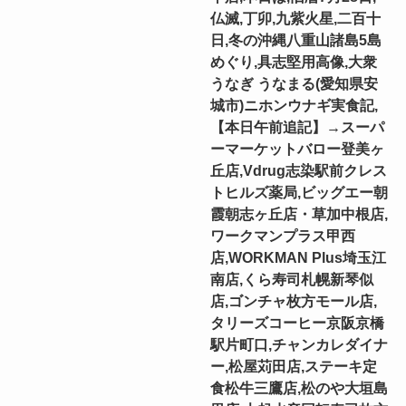
仏滅,丁卯,九紫火星,二百十
日,冬の沖縄八重山諸島5島
めぐり,具志堅用高像,大衆
うなぎ うなまる(愛知県安
城市)ニホンウナギ実食記,
【本日午前追記】→スーパ
ーマーケットバロー登美ヶ
丘店,Vdrug志染駅前クレス
トヒルズ薬局,ビッグエー朝
霞朝志ヶ丘店・草加中根店,
ワークマンプラス甲西
店,WORKMAN Plus埼玉江
南店,くら寿司札幌新琴似
店,ゴンチャ枚方モール店,
タリーズコーヒー京阪京橋
駅片町口,チャンカレダイナ
ー,松屋苅田店,ステーキ定
食松牛三鷹店,松のや大垣島