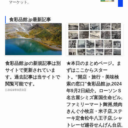
マーケット,
食彩品館.jp最新記事
食彩品館.jpの新規記事は別
★本日のまとめページ。ま
サイトで更新されていま
ずはここからスター
す。過去記事は当サイトで
ト。“開店・旅行・美味検
閲覧可能です。
索の窓口”食彩品館.jp,2024
年9月2日紹介。ローソンＳ
2024年9月3日
名古屋シミズ富国生命ビル,
ファミリーマート舞洲,焼肉
きんぐ小牧店・米子店,ステ
ーキ定食松牛八王子店,シャ
トレーゼ越谷せんげん台店,