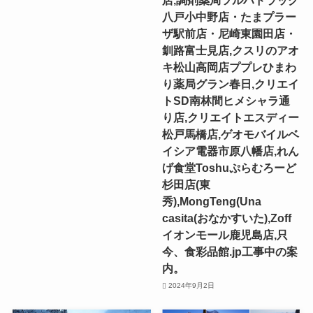
店,調剤薬局ツルハドラッグ
八戸小中野店・たまプラー
ザ駅前店・尼崎東園田店・
釧路富士見店,クスリのアオ
キ松山高岡店ププレひまわ
り薬局グラン春日,クリエイ
トSD南林間ヒメシャラ通
り店,クリエイトエスディー
松戸馬橋店,ゲオモバイルベ
イシア電器市原八幡店,れん
げ食堂Toshuぷらむろーど
杉田店(東
秀),MongTeng(Una
casita(おなかすいた),Zoff
イオンモール鹿児島店,只
今、食彩品館.jp工事中の案
内。
2024年9月2日