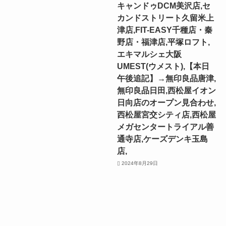
キャンドゥDCM美沢店,セ
カンドストリート久留米上
津店,FIT-EASY千種店・秦
野店・福津店,平塚ロフト,
エキマルシェ大阪
UMEST(ウメスト),【本日
午後追記】→無印良品唐津,
無印良品日田,西松屋イオン
日向店のオープン見合わせ,
西松屋宮交シティ店,西松屋
メガセンタートライアル善
通寺店,ケーズデンキ玉島
店,
2024年8月29日