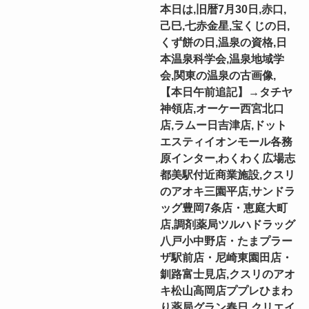
本日は,旧暦7月30日,赤口,
己巳,七赤金星,宝くじの日,
くず餅の日,温泉の資格,日
本温泉科学会,温泉地域学
会,関東の温泉の古画像,
【本日午前追記】→タチヤ
神領店,オーケー西宮北口
店,ラムー日吉津店,ドット
エスティイオンモール各務
原インター,わくわく広場志
都美駅付近商業施設,クスリ
のアオキ三園平店,サンドラ
ッグ豊岡7条店・恵庭大町
店,調剤薬局ツルハドラッグ
八戸小中野店・たまプラー
ザ駅前店・尼崎東園田店・
釧路富士見店,クスリのアオ
キ松山高岡店ププレひまわ
り薬局グラン春日,クリエイ