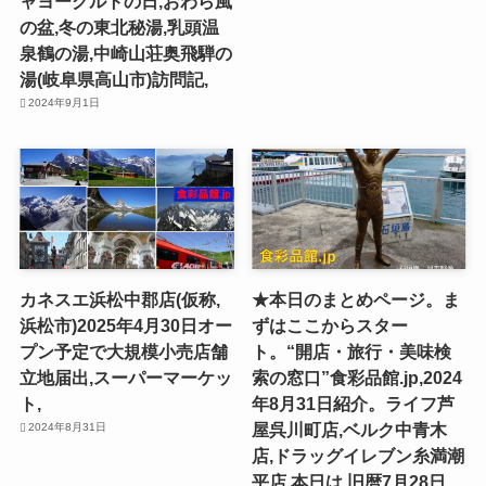
ャヨーグルトの日,おわら風
の盆,冬の東北秘湯,乳頭温
泉鶴の湯,中崎山荘奥飛騨の
湯(岐阜県高山市)訪問記,
2024年9月1日
カネスエ浜松中郡店(仮称,
★本日のまとめページ。ま
浜松市)2025年4月30日オー
ずはここからスター
プン予定で大規模小売店舗
ト。“開店・旅行・美味検
立地届出,スーパーマーケッ
索の窓口”食彩品館.jp,2024
ト,
年8月31日紹介。ライフ芦
屋呉川町店,ベルク中青木
2024年8月31日
店,ドラッグイレブン糸満潮
平店,本日は,旧暦7月28日,