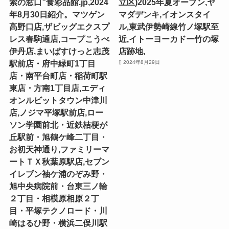
索の窓口”食彩品館.jp,2024
立区)2025年夏オープン,ヤ
年8月30日紹介。マツゲン
マダデンキ,イオンスタイ
高野口店,ザビッグエクスプ
ル,東武伊勢崎線竹ノ塚駅至
レス春駒通店,コープこうべ
近,イトーヨーカドー竹の塚
伊丹店,まいばすけっと志茂
店跡地,
駅前店・府中緑町1丁目
2024年8月29日
店・南平台町店・稲荷町駅
東店・方南1丁目店,エディ
オンルビットタウン中津川
店,ノジマ平塚駅前店,ロー
ソン学園前北・近鉄桔梗が
丘駅前・旭鶴ケ峰二丁目・
お初天神通り,ファミリーマ
ートＴＸ秋葉原駅店,セブン
イレブン袖ケ浦のぞみ野・
旭中央病院前・台東三ノ輪
２丁目・相模原相原２丁
目・平塚テクノロード・川
崎はるひ野・横浜二俣川駅