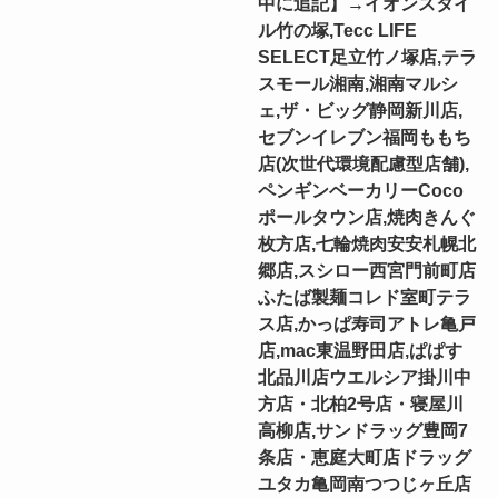
中に追記】→イオンスタイ
ル竹の塚,Tecc LIFE
SELECT⾜⽴⽵ノ塚店,テラ
スモール湘南,湘南マルシ
ェ,ザ・ビッグ静岡新川店,
セブンイレブン福岡ももち
店(次世代環境配慮型店舗),
ペンギンベーカリーCoco
ポールタウン店,焼肉きんぐ
枚方店,七輪焼肉安安札幌北
郷店,スシロー西宮門前町店
ふたば製麺コレド室町テラ
ス店,かっぱ寿司アトレ亀戸
店,mac東温野田店,ぱぱす
北品川店ウエルシア掛川中
方店・北柏2号店・寝屋川
高柳店,サンドラッグ豊岡7
条店・恵庭大町店ドラッグ
ユタカ亀岡南つつじヶ丘店