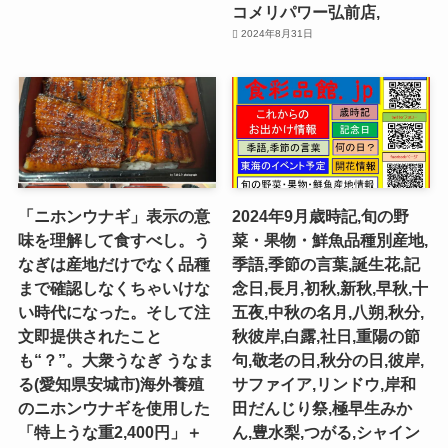
コメリパワー弘前店,
2024年8月31日
「ニホンウナギ」表示の意
2024年9月歳時記,旬の野
味を理解して食すべし。う
菜・果物・鮮魚品種別産地,
なぎは産地だけでなく品種
季語,季節の言葉,誕生花,記
まで確認しなくちゃいけな
念日,長月,初秋,新秋,早秋,十
い時代になった。そして注
五夜,中秋の名月,八朔,秋分,
文即提供されたこと
秋彼岸,白露,社日,重陽の節
も“？”。大衆うなぎ うなま
句,敬老の日,秋分の日,彼岸,
る(愛知県安城市)海外養殖
サファイア,リンドウ,岸和
のニホンウナギを使用した
田だんじり祭,極早生みか
「特上うな重2,400円」＋
ん,豊水梨,つがる,シャイン