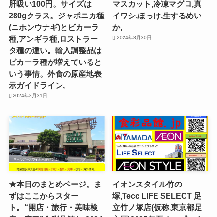
肝吸い100円。サイズは
マスカット,冷凍マグロ,真
280gクラス。ジャポニカ種
イワシ,ほっけ,生するめい
(ニホンウナギ)とビカーラ
か,
種,アンギラ種,ロストラー
2024年8月30日
タ種の違い。輸入調整品は
ビカーラ種が増えていると
いう事情。外食の原産地表
示ガイドライン,
2024年8月31日
★本日のまとめページ。ま
イオンスタイル竹の
ずはここからスター
塚,Tecc LIFE SELECT ⾜
ト。“開店・旅行・美味検
⽴⽵ノ塚店(仮称,東京都足