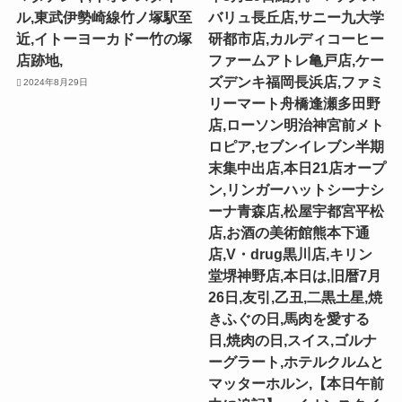
ル,東武伊勢崎線竹ノ塚駅至
バリュ長丘店,サニー九大学
近,イトーヨーカドー竹の塚
研都市店,カルディコーヒー
店跡地,
ファームアトレ亀戸店,ケー
ズデンキ福岡長浜店,ファミ
2024年8月29日
リーマート舟橋逢瀬多田野
店,ローソン明治神宮前メト
ロピア,セブンイレブン半期
末集中出店,本日21店オープ
ン,リンガーハットシーナシ
ーナ青森店,松屋宇都宮平松
店,お酒の美術館熊本下通
店,V・drug黒川店,キリン
堂堺神野店,本日は,旧暦7月
26日,友引,乙丑,二黒土星,焼
きふぐの日,馬肉を愛する
日,焼肉の日,スイス,ゴルナ
ーグラート,ホテルクルムと
マッターホルン,【本日午前