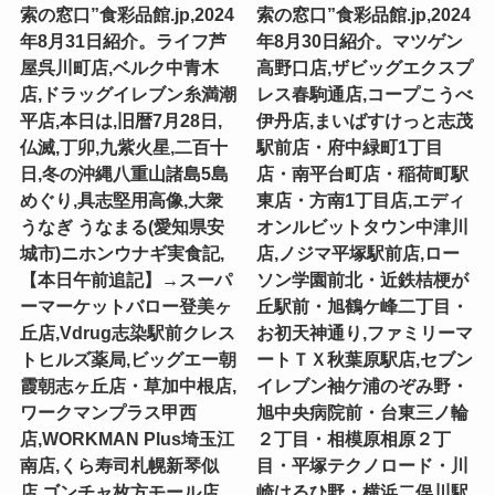
索の窓口”食彩品館.jp,2024
索の窓口”食彩品館.jp,2024
年8月31日紹介。ライフ芦
年8月30日紹介。マツゲン
屋呉川町店,ベルク中青木
高野口店,ザビッグエクスプ
店,ドラッグイレブン糸満潮
レス春駒通店,コープこうべ
平店,本日は,旧暦7月28日,
伊丹店,まいばすけっと志茂
仏滅,丁卯,九紫火星,二百十
駅前店・府中緑町1丁目
日,冬の沖縄八重山諸島5島
店・南平台町店・稲荷町駅
めぐり,具志堅用高像,大衆
東店・方南1丁目店,エディ
うなぎ うなまる(愛知県安
オンルビットタウン中津川
城市)ニホンウナギ実食記,
店,ノジマ平塚駅前店,ロー
【本日午前追記】→スーパ
ソン学園前北・近鉄桔梗が
ーマーケットバロー登美ヶ
丘駅前・旭鶴ケ峰二丁目・
丘店,Vdrug志染駅前クレス
お初天神通り,ファミリーマ
トヒルズ薬局,ビッグエー朝
ートＴＸ秋葉原駅店,セブン
霞朝志ヶ丘店・草加中根店,
イレブン袖ケ浦のぞみ野・
ワークマンプラス甲西
旭中央病院前・台東三ノ輪
店,WORKMAN Plus埼玉江
２丁目・相模原相原２丁
南店,くら寿司札幌新琴似
目・平塚テクノロード・川
店,ゴンチャ枚方モール店,
崎はるひ野・横浜二俣川駅