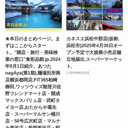
★本日のまとめページ。ま
カネスエ浜松中郡店(仮称,
ずはここからスター
浜松市)2025年4月30日オー
ト。“開店・旅行・美味検
プン予定で大規模小売店舗
索の窓口”食彩品館.jp,2024
立地届出,スーパーマーケッ
年9月1日紹介。あつた
ト,
nagAya(第1期),麺場田所商
2024年8月31日
店横浜都岡店,FIT365柏崎
柳田,ワッツウィズ能登川佐
野フレンドマート店・開成
マックスバリュ店・武町タ
イヨー店,おたからや葛生
店・スーパーマルサン桶川
店・50号広沢町店・マルナ
カ美沢店・長岡美沢店・昭