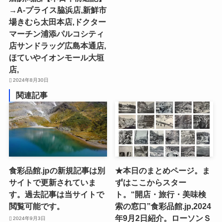
→A-プライス脇浜店,新鮮市
場きむら太田本店,ドクター
マーチン浦添パルコシティ
店サンドラッグ広島本通店,
ほていやイオンモール大垣
店,
2024年8月30日
関連記事
食彩品館.jpの新規記事は別
★本日のまとめページ。ま
サイトで更新されていま
ずはここからスター
す。過去記事は当サイトで
ト。“開店・旅行・美味検
閲覧可能です。
索の窓口”食彩品館.jp,2024
年9月2日紹介。ローソンＳ
2024年9月3日