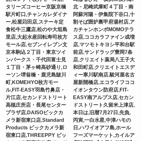
タリーズコーヒー京阪京橋
北・尼崎武庫町４丁目・南
駅片町口,チャンカレダイナ
阿蘇河陽・伊集院下谷口,十
ー,松屋苅田店,ステーキ定
割そば囲炉裏甲府湯村店,ア
食松牛三鷹店,松のや大垣島
カチャンホンポMOMOテラ
里店,大起水産回転寿司枚方
ス店,ココカラファイン成増
モール店,セブンイレブン文
店,マツモトキヨシ平和台駅
京本駒込２丁目・東京ツイ
前店,サンドラッグ豊岡7条
ンパークス・千代田富士見
店,クリエイト薬局八王子大
１丁目・茅ヶ崎高砂通り,ロ
和田町店,クリエイトエスデ
ーソン堺翁橋・鹿児島皷川
ィー寒川駅南店,駿河屋名古
町,KOMEHYO枚方モー
屋新開橋店,エコライフココ
ル,FIT-EASY羽島竹鼻店・
イオンタウン防府店,FIT-
片江店,セカンドストリート
EASY南アルプス店,セカン
高槻庄所店・長尾センター
ドストリート久留米上津店,
プラザ店,DAISOビックカ
本日は,旧暦7月27日,先負,
メラ新宿東口店,Standard
丙寅,一白水星,中津ハモの
Products ビックカメラ新
日,ハワイオアフ島,ホール
宿東口店,THREEPPY ビッ
フーズマーケット,カイルア