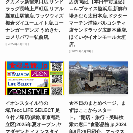
クカメラ新宿東口店,サンド
店訪問記,【本日午前追記】
ラッグ長崎上戸町店,リアル
→A-プライス脇浜店,新鮮市
瓢箪山駅前店,ワッツウィズ
場きむら太田本店,ドクター
棚倉ダイユーエイト店,コー
マーチン浦添パルコシティ
ナンガーデンズ うめきた,
店サンドラッグ広島本通店,
コメリパワー弘前店,
ほていやイオンモール大垣
店,
2024年8月31日
2024年8月30日
イオンスタイル竹の
★本日のまとめページ。ま
塚,Tecc LIFE SELECT ⾜
ずはここからスター
⽴⽵ノ塚店(仮称,東京都足
ト。“開店・旅行・美味検
立区)2025年夏オープン,ヤ
索の窓口”食彩品館.jp,2024
マダデンキ,イオンスタイ
年8月29日紹介。マックス