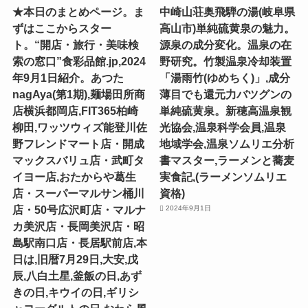
★本日のまとめページ。ま
中崎山荘奥飛騨の湯(岐阜県
ずはここからスター
高山市)単純硫黄泉の魅力。
ト。“開店・旅行・美味検
源泉の成分変化。温泉の在
索の窓口”食彩品館.jp,2024
野研究。竹製温泉冷却装置
年9月1日紹介。あつた
「湯雨竹(ゆめちく)」,成分
nagAya(第1期),麺場田所商
薄目でも還元力バツグンの
店横浜都岡店,FIT365柏崎
単純硫黄泉。新穂高温泉観
柳田,ワッツウィズ能登川佐
光協会,温泉科学会員,温泉
野フレンドマート店・開成
地域学会,温泉ソムリエ分析
マックスバリュ店・武町タ
書マスター,ラーメンと蕎麦
イヨー店,おたからや葛生
実食記,(ラーメンソムリエ
店・スーパーマルサン桶川
資格)
店・50号広沢町店・マルナ
2024年9月1日
カ美沢店・長岡美沢店・昭
島駅南口店・長居駅前店,本
日は,旧暦7月29日,大安,戊
辰,八白土星,釜飯の日,あず
きの日,キウイの日,ギリシ