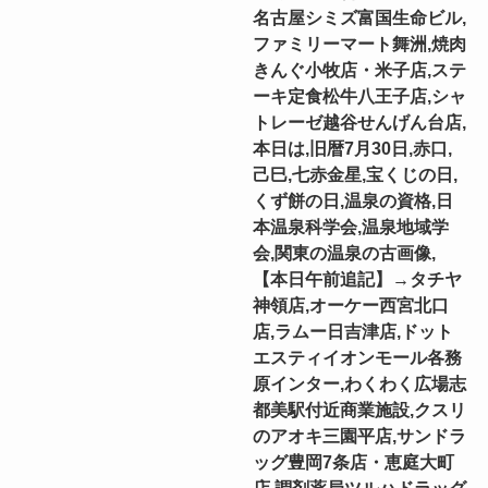
名古屋シミズ富国生命ビル,
ファミリーマート舞洲,焼肉
きんぐ小牧店・米子店,ステ
ーキ定食松牛八王子店,シャ
トレーゼ越谷せんげん台店,
本日は,旧暦7月30日,赤口,
己巳,七赤金星,宝くじの日,
くず餅の日,温泉の資格,日
本温泉科学会,温泉地域学
会,関東の温泉の古画像,
【本日午前追記】→タチヤ
神領店,オーケー西宮北口
店,ラムー日吉津店,ドット
エスティイオンモール各務
原インター,わくわく広場志
都美駅付近商業施設,クスリ
のアオキ三園平店,サンドラ
ッグ豊岡7条店・恵庭大町