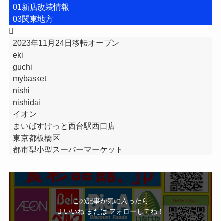
01新店改装情報
03関東地方
2023年11月24日移転オープン
eki
guchi
mybasket
nishi
nishidai
イオン
まいばすけっと西台駅西口店
東京都板橋区
都市型小型スーパーマーケット
この記事が気に入ったら
いいね または フォローしてね！