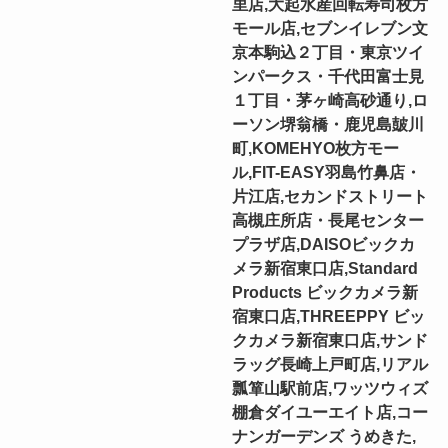
里店,大起水産回転寿司枚方
モール店,セブンイレブン文
京本駒込２丁目・東京ツイ
ンパークス・千代田富士見
１丁目・茅ヶ崎高砂通り,ロ
ーソン堺翁橋・鹿児島皷川
町,KOMEHYO枚方モー
ル,FIT-EASY羽島竹鼻店・
片江店,セカンドストリート
高槻庄所店・長尾センター
プラザ店,DAISOビックカ
メラ新宿東口店,Standard
Products ビックカメラ新
宿東口店,THREEPPY ビッ
クカメラ新宿東口店,サンド
ラッグ長崎上戸町店,リアル
瓢箪山駅前店,ワッツウィズ
棚倉ダイユーエイト店,コー
ナンガーデンズ うめきた,