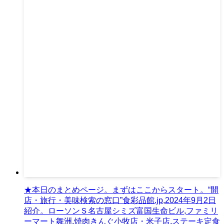
★本日のまとめページ。まずはここからスタート。“開
店・旅行・美味検索の窓口”食彩品館.jp,2024年9月2日
紹介。ローソンＳ名古屋シミズ富国生命ビル,ファミリ
ーマート舞洲,焼肉きんぐ小牧店・米子店,ステーキ定食