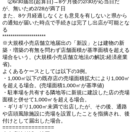
②6/30届出(起算日)→8ケ月後の2/30が応当日だ
が、無いため2/28が満了日
また、8ケ月経過しなくとも意見を有しないと県から
の通知が届いた時点で手続きは完了し出店が可能とな
る
*********************
※大規模小売店舗立地届出の「新設」とは建物の新
築・増築の有無を問わず店舗面積が基準面積を超える
場合をいう。(大規模小売店舗立地法の解説:経済産業
省)。
よくあるケースとしては以下の3例。
・1,000㎡以下の既存店の売場面積拡大により1,000㎡
を超える場合。(売場面積1,000㎡が基準値)
・駐車場を共有する隣地等に新規に建設した店の売場
面積と併せて1,000㎡を超える場合。
・ギリギリ1,000㎡未満で出店したが、その後、通路
や店頭風除施設に売場を設置したことを指摘され、後
付けとして届出した場合。
================