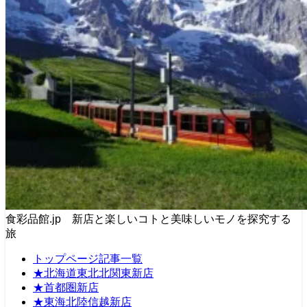
食彩品館.jp 新店と楽しいコトと美味しいモノを探究する
旅
トップページ記事一覧
★北海道東北北関東新店
★首都圏新店
★東海北陸信越新店