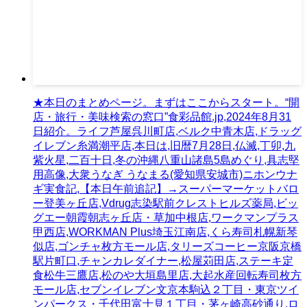
★本日のまとめページ。まずはここからスタート。“開
店・旅行・美味検索の窓口”食彩品館.jp,2024年8月31
日紹介。ライフ芦屋呉川町店,ベルク中青木店,ドラッグ
イレブン糸満潮平店,本日は,旧暦7月28日,仏滅,丁卯,九
紫火星,二百十日,冬の沖縄八重山諸島5島めぐり,具志堅
用高像,大衆うなぎ うなまる(愛知県安城市)ニホンウナ
ギ実食記,【本日午前追記】→スーパーマーケットバロ
ー登美ヶ丘店,Vdrug志染駅前クレストヒルズ薬局,ビッ
グエー朝霞朝志ヶ丘店・草加中根店,ワークマンプラス
甲西店,WORKMAN Plus埼玉江南店,くら寿司札幌新琴
似店,ゴンチャ枚方モール店,タリーズコーヒー京阪京橋
駅片町口,チャンカレダイナー,松屋苅田店,ステーキ定
食松牛三鷹店,松のや大垣島里店,大起水産回転寿司枚方
モール店,セブンイレブン文京本駒込２丁目・東京ツイ
ンパークス・千代田富士見１丁目・茅ヶ崎高砂通り,ロ