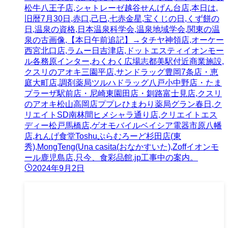
松牛八王子店,シャトレーゼ越谷せんげん台店,本日は,
旧暦7月30日,赤口,己巳,七赤金星,宝くじの日,くず餅の
日,温泉の資格,日本温泉科学会,温泉地域学会,関東の温
泉の古画像,【本日午前追記】→タチヤ神領店,オーケー
西宮北口店,ラムー日吉津店,ドットエスティイオンモー
ル各務原インター,わくわく広場志都美駅付近商業施設,
クスリのアオキ三園平店,サンドラッグ豊岡7条店・恵
庭大町店,調剤薬局ツルハドラッグ八戸小中野店・たま
プラーザ駅前店・尼崎東園田店・釧路富士見店,クスリ
のアオキ松山高岡店ププレひまわり薬局グラン春日,ク
リエイトSD南林間ヒメシャラ通り店,クリエイトエス
ディー松戸馬橋店,ゲオモバイルベイシア電器市原八幡
店,れんげ食堂Toshuぷらむろーど杉田店(東
秀),MongTeng(Una casita(おなかすいた),Zoffイオンモ
ール鹿児島店,只今、食彩品館.jp工事中の案内。
2024年9月2日