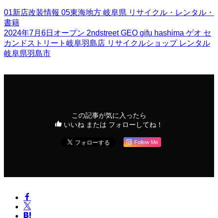
01新店改装情報
05東海地方
岐阜県
リサイクル・レンタル・
書籍
2024年7月6日オープン
2ndstreet
GEO
gifu
hashima
ゲオ
セ
カンドストリート岐阜羽島店
リサイクルショップ
レンタル
岐阜県羽島市
この記事が気に入ったら
いいね または フォローしてね！
Follow Me