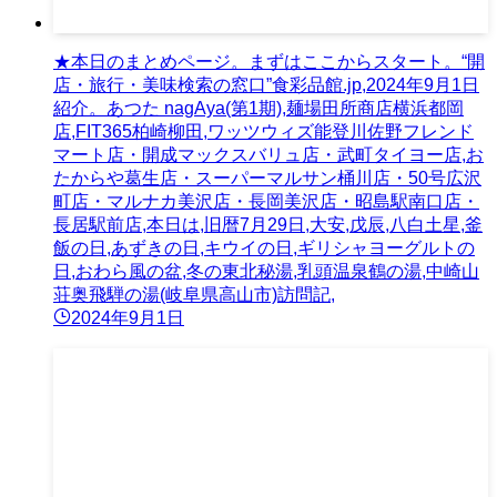
★本日のまとめページ。まずはここからスタート。“開
店・旅行・美味検索の窓口”食彩品館.jp,2024年9月1日
紹介。あつた nagAya(第1期),麺場田所商店横浜都岡
店,FIT365柏崎柳田,ワッツウィズ能登川佐野フレンド
マート店・開成マックスバリュ店・武町タイヨー店,お
たからや葛生店・スーパーマルサン桶川店・50号広沢
町店・マルナカ美沢店・長岡美沢店・昭島駅南口店・
長居駅前店,本日は,旧暦7月29日,大安,戊辰,八白土星,釜
飯の日,あずきの日,キウイの日,ギリシャヨーグルトの
日,おわら風の盆,冬の東北秘湯,乳頭温泉鶴の湯,中崎山
荘奥飛騨の湯(岐阜県高山市)訪問記,
2024年9月1日