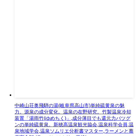
中崎山荘奥飛騨の湯(岐阜県高山市)単純硫黄泉の魅
力。源泉の成分変化。温泉の在野研究。竹製温泉冷却
装置「湯雨竹(ゆめちく)」,成分薄目でも還元力バツグ
ンの単純硫黄泉。新穂高温泉観光協会,温泉科学会員,温
泉地域学会,温泉ソムリエ分析書マスター,ラーメンと蕎