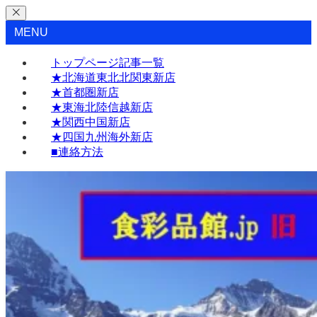
MENU
トップページ記事一覧
★北海道東北北関東新店
★首都圏新店
★東海北陸信越新店
★関西中国新店
★四国九州海外新店
■連絡方法