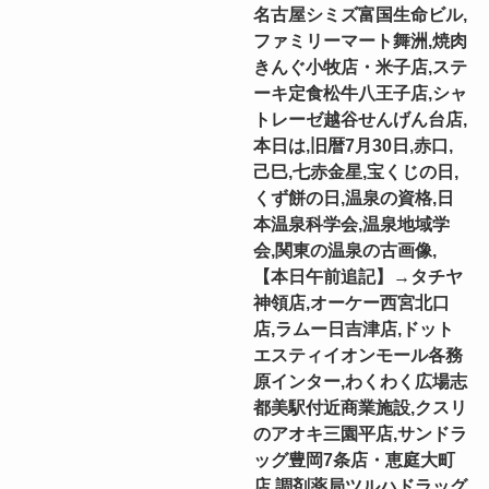
名古屋シミズ富国生命ビル,
ファミリーマート舞洲,焼肉
きんぐ小牧店・米子店,ステ
ーキ定食松牛八王子店,シャ
トレーゼ越谷せんげん台店,
本日は,旧暦7月30日,赤口,
己巳,七赤金星,宝くじの日,
くず餅の日,温泉の資格,日
本温泉科学会,温泉地域学
会,関東の温泉の古画像,
【本日午前追記】→タチヤ
神領店,オーケー西宮北口
店,ラムー日吉津店,ドット
エスティイオンモール各務
原インター,わくわく広場志
都美駅付近商業施設,クスリ
のアオキ三園平店,サンドラ
ッグ豊岡7条店・恵庭大町
店,調剤薬局ツルハドラッグ