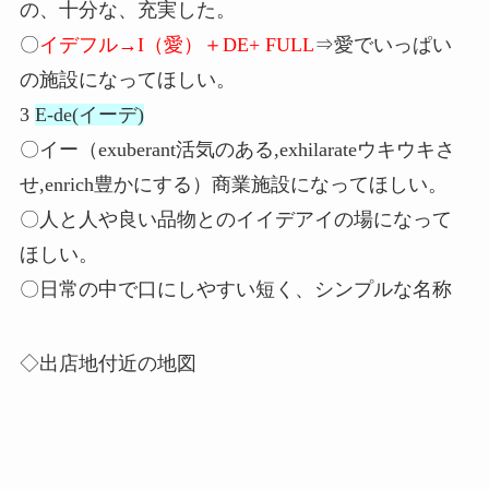
の、十分な、充実した。
〇
イデフル→I（愛）＋DE+ FULL
⇒愛でいっぱい
の施設になってほしい。
3
E-de(イーデ)
〇イー（exuberant活気のある,exhilarateウキウキさ
せ,enrich豊かにする）商業施設になってほしい。
〇人と人や良い品物とのイイデアイの場になって
ほしい。
〇日常の中で口にしやすい短く、シンプルな名称
◇出店地付近の地図