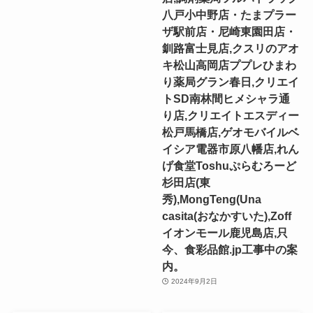
八戸小中野店・たまプラー
ザ駅前店・尼崎東園田店・
釧路富士見店,クスリのアオ
キ松山高岡店ププレひまわ
り薬局グラン春日,クリエイ
トSD南林間ヒメシャラ通
り店,クリエイトエスディー
松戸馬橋店,ゲオモバイルベ
イシア電器市原八幡店,れん
げ食堂Toshuぷらむろーど
杉田店(東
秀),MongTeng(Una
casita(おなかすいた),Zoff
イオンモール鹿児島店,只
今、食彩品館.jp工事中の案
内。
2024年9月2日