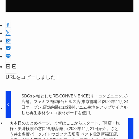
URLをコピーしました！
SDGsを軸としたRE-CONVENIENCE(リ・コンビニエンス)
店舗。ファミマ!!麻布台ヒルズ店(東京都港区)2023年11月24
日オープン,店舗内装には端材デニム生地をアップサイクル
した再生素材やエコ素材ボードを使用,
★本日のまとめページ。まずはここからスタート。“開店・旅
行・美味検索の窓口”食彩品館.jp,2023年11月21日紹介。さと
う井出多賀パーク,イトウゴフク広畑店,ベスト電器新福江店,