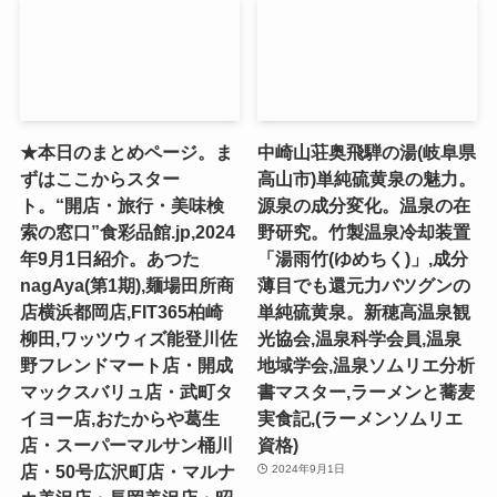
★本日のまとめページ。ま
中崎山荘奥飛騨の湯(岐阜県
ずはここからスター
高山市)単純硫黄泉の魅力。
ト。“開店・旅行・美味検
源泉の成分変化。温泉の在
索の窓口”食彩品館.jp,2024
野研究。竹製温泉冷却装置
年9月1日紹介。あつた
「湯雨竹(ゆめちく)」,成分
nagAya(第1期),麺場田所商
薄目でも還元力バツグンの
店横浜都岡店,FIT365柏崎
単純硫黄泉。新穂高温泉観
柳田,ワッツウィズ能登川佐
光協会,温泉科学会員,温泉
野フレンドマート店・開成
地域学会,温泉ソムリエ分析
マックスバリュ店・武町タ
書マスター,ラーメンと蕎麦
イヨー店,おたからや葛生
実食記,(ラーメンソムリエ
店・スーパーマルサン桶川
資格)
店・50号広沢町店・マルナ
2024年9月1日