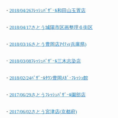
・
2018/04/26ﾌﾚｯｼｭﾊﾞｻﾞｰﾙ和田山玉置店
・
2018/04/17さとう城陽市区画整理６街区
・
2018/03/16さとう豊岡店ｱｲﾃｨ(兵庫県)
・
2018/03/08ﾌﾚｯｼｭﾊﾞｻﾞｰﾙ三木志染店
・
2018/02/24ﾊﾞｻﾞｰﾙﾀｳﾝ豊岡ﾒｶﾞ･ﾌﾚｯｼｭ館
・
2017/06/29さとうﾌﾚｯｼｭﾊﾞｻﾞｰﾙ園部店
・
2017/06/02さとう宮津店(京都府)