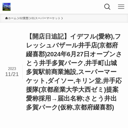
ホーム
02業態
01スーパーマーケット
【開店日追記】イデフル(愛称),フ
レッシュバザール井手店(京都府
綴喜郡)2024年6月27日オープンさ
とう井手多賀パーク,井手町山城
2023
多賀駅前商業施設,スーパーマー
11/21
ケット,ダイソー,キリン堂,井手応
援隊(京都産業大学大西ゼミ)提案
愛称採用→届出名称;さとう井出
多賀パーク(仮称,京都府綴喜郡)