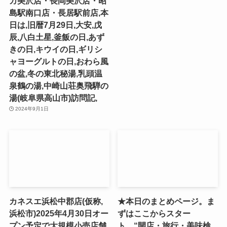
カ美沢店・長岡美沢店・昭
島駅南口店・長居駅前店,本
日は,旧暦7月29日,大安,戊
辰,八白土星,釜飯の日,あず
きの日,キウイの日,ギリシ
ャヨーグルトの日,おわら風
の盆,冬の東北秘湯,乳頭温
泉鶴の湯,中崎山荘奥飛騨の
湯(岐阜県高山市)訪問記,
2024年9月1日
カネスエ浜松中郡店(仮称,
★本日のまとめページ。ま
浜松市)2025年4月30日オー
ずはここからスター
プン予定で大規模小売店舗
ト。“開店・旅行・美味検