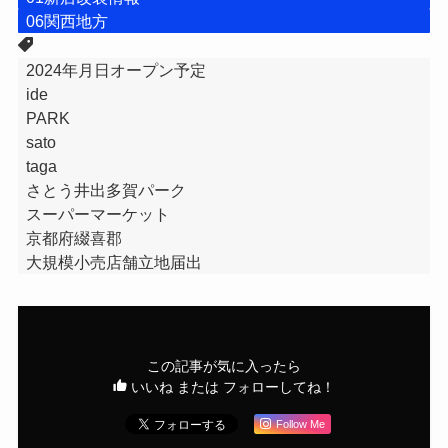
06関西地方
2024年月日オープン予定
ide
PARK
sato
taga
さとう井出多賀パーク
スーパーマーケット
京都府綴喜郡
大規模小売店舗立地届出
この記事が気に入ったら
いいね または フォローしてね！
Follow Me