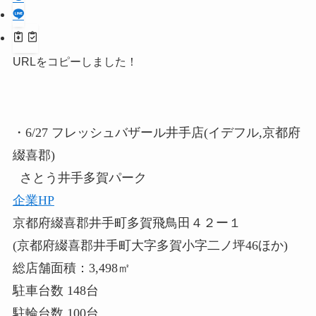
URLをコピーしました！
・6/27 フレッシュバザール井手店(イデフル,京都府
綴喜郡)
さとう井手多賀パーク
企業HP
京都府綴喜郡井手町多賀飛鳥田４２ー１
(京都府綴喜郡井手町大字多賀小字二ノ坪46ほか)
総店舗面積：3,498㎡
駐車台数 148台
駐輪台数 100台