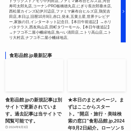
ドラッグストアモリ中判田店,ファミマ麻布台ヒルズ店,河合
寿司太郎丸店,コーナンPRO板橋徳丸店,にぎり長次郎垂水店,
西松屋カインズ紀伊川辺店,ファミマ麻布台ヒルズ店,鶏笑吉
田店,本日は,旧暦10月9日,赤口,癸未,五黄土星,世界テレビデ
ー,家族の日,インターネット記念日,【本日午前追記】→ホリ
バタテラス,西友烏山店,田町タワーモール,【本日午後追記】
→ナフコ不二屋小幡緑地店,魚べい清田店,ニトリ高山店,ニト
リ大村店,ナフコ不二屋小幡緑地店,
食彩品館.jp最新記事
食彩品館.jpの新規記事は別
★本日のまとめページ。ま
サイトで更新されていま
ずはここからスター
す。過去記事は当サイトで
ト。“開店・旅行・美味検
閲覧可能です。
索の窓口”食彩品館.jp,2024
年9月2日紹介。ローソンＳ
2024年9月3日