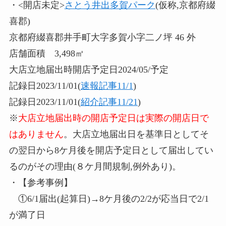
・<開店未定>
さとう井出多賀パーク
(仮称,京都府綴
喜郡)
京都府綴喜郡井手町大字多賀小字二ノ坪 46 外
店舗面積 3,498㎡
大店立地届出時開店予定日2024/05/予定
記録日2023/11/01(
速報記事11/1
)
記録日2023/11/01(
紹介記事11/21
)
※
大店立地届出時の開店予定日は実際の開店日で
はありません
。大店立地届出日を基準日としてそ
の翌日から8ケ月後を開店予定日として届出してい
るのがその理由(８ケ月間規制,例外あり)。
・【参考事例】
①6/1届出(起算日)→8ケ月後の2/2が応当日で2/1
が満了日