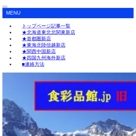
MENU
トップページ記事一覧
★北海道東北北関東新店
★首都圏新店
★東海北陸信越新店
★関西中国新店
★四国九州海外新店
■連絡方法