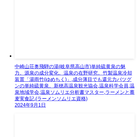
中崎山荘奥飛騨の湯(岐阜県高山市)単純硫黄泉の魅
力。源泉の成分変化。温泉の在野研究。竹製温泉冷却
装置「湯雨竹(ゆめちく)」,成分薄目でも還元力バツグ
ンの単純硫黄泉。新穂高温泉観光協会,温泉科学会員,温
泉地域学会,温泉ソムリエ分析書マスター,ラーメンと蕎
麦実食記,(ラーメンソムリエ資格)
2024年9月1日