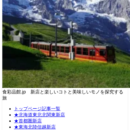
食彩品館.jp 新店と楽しいコトと美味しいモノを探究する
旅
トップページ記事一覧
★北海道東北北関東新店
★首都圏新店
★東海北陸信越新店