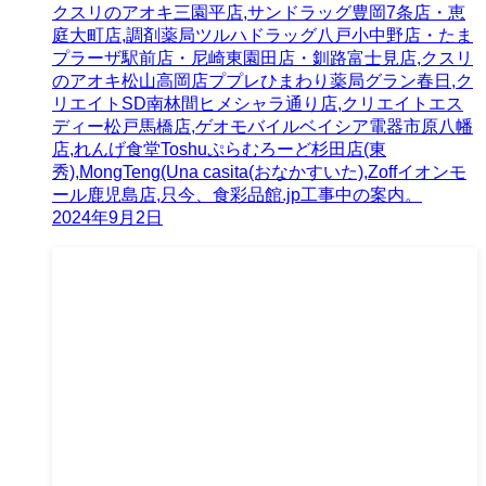
クスリのアオキ三園平店,サンドラッグ豊岡7条店・恵
庭大町店,調剤薬局ツルハドラッグ八戸小中野店・たま
プラーザ駅前店・尼崎東園田店・釧路富士見店,クスリ
のアオキ松山高岡店ププレひまわり薬局グラン春日,ク
リエイトSD南林間ヒメシャラ通り店,クリエイトエス
ディー松戸馬橋店,ゲオモバイルベイシア電器市原八幡
店,れんげ食堂Toshuぷらむろーど杉田店(東
秀),MongTeng(Una casita(おなかすいた),Zoffイオンモ
ール鹿児島店,只今、食彩品館.jp工事中の案内。
2024年9月2日