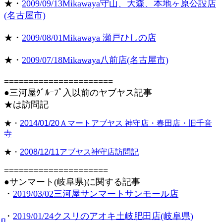
★・
2009/09/13Mikawaya守山、大森、本地ヶ原公設店
(名古屋市)
★・
2009/08/01Mikawaya 瀬戸ひしの店
★・
2009/07/18Mikawaya八前店(名古屋市)
======================
●三河屋ｸﾞﾙｰﾌﾟ入以前のヤブヤス記事
★は訪問記
★・
2014/01/20Ａマートアブヤス 神守店・春田店・旧千音
寺
★・
2008/12/11アブヤス神守店訪問記
=====================
●サンマート(岐阜県)に関する記事
・
2019/03/02三河屋サンマートサンモール店
・
2019/01/24クスリのアオキ土岐肥田店(岐阜県)