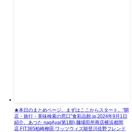
★本日のまとめページ。まずはここからスタート。“開
店・旅行・美味検索の窓口”食彩品館.jp,2024年9月1日
紹介。あつた nagAya(第1期),麺場田所商店横浜都岡
店,FIT365柏崎柳田,ワッツウィズ能登川佐野フレンド