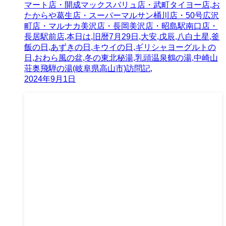
マート店・開成マックスバリュ店・武町タイヨー店,お
たからや葛生店・スーパーマルサン桶川店・50号広沢
町店・マルナカ美沢店・長岡美沢店・昭島駅南口店・
長居駅前店,本日は,旧暦7月29日,大安,戊辰,八白土星,釜
飯の日,あずきの日,キウイの日,ギリシャヨーグルトの
日,おわら風の盆,冬の東北秘湯,乳頭温泉鶴の湯,中崎山
荘奥飛騨の湯(岐阜県高山市)訪問記,
2024年9月1日