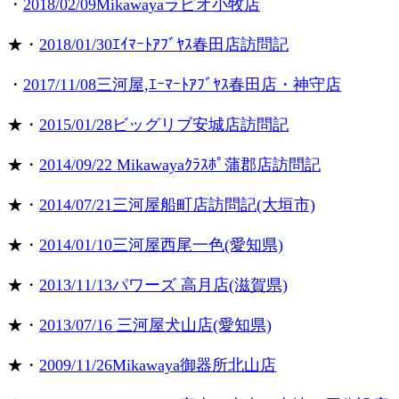
・
2018/02/09Mikawayaラピオ小牧店
★・
2018/01/30ｴｲﾏｰﾄｱﾌﾞﾔｽ春田店訪問記
・
2017/11/08三河屋,ｴｰﾏｰﾄｱﾌﾞﾔｽ春田店・神守店
★・
2015/01/28ビッグリブ安城店訪問記
★・
2014/09/22 Mikawayaｸﾗｽﾎﾟ蒲郡店訪問記
★・
2014/07/21三河屋船町店訪問記(大垣市)
★・
2014/01/10三河屋西尾一色(愛知県)
★・
2013/11/13パワーズ 高月店(滋賀県)
★・
2013/07/16 三河屋犬山店(愛知県)
★・
2009/11/26Mikawaya御器所北山店