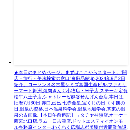
★本日のまとめページ。まずはここからスタート。“開
店・旅行・美味検索の窓口”食彩品館.jp,2024年9月2日
紹介。ローソンＳ名古屋シミズ富国生命ビル,ファミリ
ーマート舞洲,焼肉きんぐ小牧店・米子店,ステーキ定食
松牛八王子店,シャトレーゼ越谷せんげん台店,本日は,
旧暦7月30日,赤口,己巳,七赤金星,宝くじの日,くず餅の
日,温泉の資格,日本温泉科学会,温泉地域学会,関東の温
泉の古画像,【本日午前追記】→タチヤ神領店,オーケー
西宮北口店,ラムー日吉津店,ドットエスティイオンモー
ル各務原インター,わくわく広場志都美駅付近商業施設,