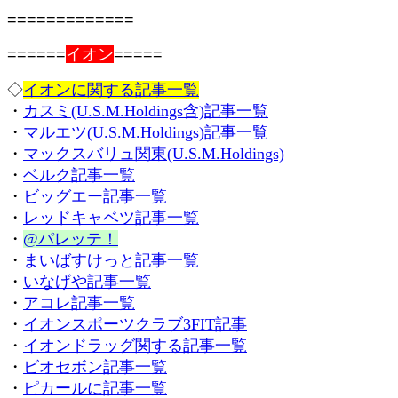
=============
======
イオン
=====
◇
イオンに関する記事一覧
・
カスミ(U.S.M.Holdings含)記事一覧
・
マルエツ(U.S.M.Holdings)記事一覧
・
マックスバリュ関東(U.S.M.Holdings)
・
ベルク記事一覧
・
ビッグエー記事一覧
・
レッドキャベツ記事一覧
・
@パレッテ！
・
まいばすけっと記事一覧
・
いなげや記事一覧
・
アコレ記事一覧
・
イオンスポーツクラブ3FIT記事
・
イオンドラッグ関する記事一覧
・
ビオセボン記事一覧
・
ピカールに記事一覧