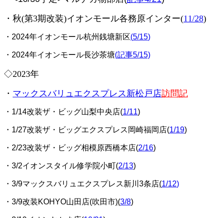
・秋(第3期改装)イオンモール各務原インター(
11/28
)
・2024年イオンモール杭州銭塘新区
(
5/15
)
・2024年イオンモール長沙茶塘
(記事5/15)
◇2023年
・
マックスバリュエクスプレス新松戸店
訪問記
・1/14改装ザ・ビッグ山梨中央店(
1/11
)
・1/27改装ザ・ビッグエクスプレス岡崎福岡店(
1/19
)
・2/23改装ザ・ビッグ相模原西橋本店(
2/16
)
・3/2イオンスタイル修学院小町(
2/13
)
・3/9マックスバリュエクスプレス新川3条店
(
1/12
)
・3/9改装KOHYO山田店(吹田市)
(
3/8
)