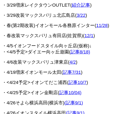
・3/29増床レイクタウンOUTLET(
紹介記事
)
・3/29改装マックスバリュ北広島店(
3/22
)
・春(第2期改装)イオンモール各務原インター(
11/28
)
・春改装マックスバリュ有田店(佐賀県)(
12/1
)
・4/5イオンフードスタイル向ヶ丘店(仮称)↓
・<4/5予定>ダイエー向ヶ丘遊園(
記事8/18)
・4/6改装マックスバリュ津東店(
4/2
)
・4/19
増床イオンモール太田(
記事7/31
)
・<4/24予定>イオンてだこ浦西(
記事10/7
)
・<4/25予定>イオン金剛店(
記事10/04
)
・4/26そよら横浜高田(横浜市)
(記事9/1
)
・4/26イオンスタイル横浜高田
(
記事9/1
)