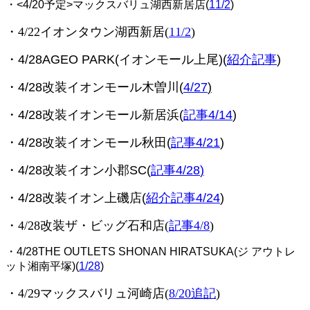
・<4/20予定>マックスバリュ湖西新居店(
11/2
)
・4/22イオンタウン湖西新居(
11/2
)
・4/28AGEO PARK(イオンモール上尾)(
紹介記事
)
・4/28改装イオンモール木曽川(
4/27
)
・4/28改装イオンモール新居浜(
記事4/14
)
・4/28改装イオンモール秋田(
記事4/21
)
・4/28改装イオン小郡SC(
記事4/28
)
・4/28改装イオン上磯店(
紹介記事4/24
)
・4/28改装ザ・ビッグ石和店(
記事4/8
)
・4/28THE OUTLETS SHONAN HIRATSUKA(ジ アウトレ
ット湘南平塚)(
1/28
)
・4/29マックスバリュ河崎店(
8/20追記
)