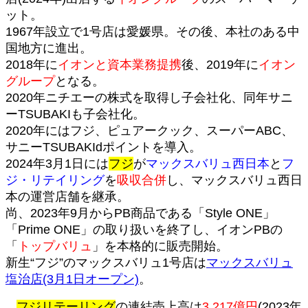
ット。
1967年設立で1号店は愛媛県。その後、本社のある中
国地方に進出。
2018年に
イオンと資本業務提携
後、2019年に
イオン
グループ
となる。
2020年ニチエーの株式を取得し子会社化、同年サニ
ーTSUBAKIも子会社化。
2020年にはフジ、ピュアークック、スーパーABC、
サニーTSUBAKIdポイントを導入。
2024年3月1日には
フジ
が
マックスバリュ西日本
と
フ
ジ・リテイリング
を
吸収合併
し、マックスバリュ西日
本の運営店舗を継承。
尚、2023年9月からPB商品である「Style ONE」
「Prime ONE」の取り扱いを終了し、イオンPBの
「
トップバリュ
」を本格的に販売開始。
新生“フジ”のマックスバリュ1号店は
マックスバリュ
塩治店(3月1日オープン)
。
フジリテーリング
の連結売上高は
3,217億円
(2023年