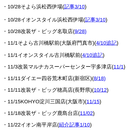
・10/28そよら浜松西伊場(
記事3/10
)
・10/28イオンスタイル浜松西伊場(
記事3/10
)
・10/28改装ザ・ビッグ名取店(
9/28
)
・11/1そよら古川橋駅前(大阪府門真市)(
4/10追記
)
・11/1イオンスタイル古川橋駅前
(
4/10追記
)
・11/3改装
マルナカスーパーセンター宇多津店(
11/1
)
・11/11ダイエー四谷荒木町店(新宿区)(
8/18
)
・11/11改装ザ・ビッグ穂高店(長野県)(
10/12
)
・11/15KOHYO淀川三国店(大阪市)(
11/15
)
・11/18改装ザ・ビッグ鹿島台店(
11/02
)
・11/22イオン南平岸店(
紹介記事1/10
)