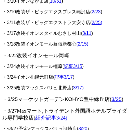
・3/10イオンなかま店(
10/31
)
・3/10改装ザ・ビッグエクスプレス燕沢店(
2/23
)
・3/11改装ザ・ビッグエクストラ大安寺店(
2/25
)
・3/17改装イオンスタイルむさし村山(
3/11
)
・3/18改装イオンモール幕張新都心
(2/15
)
・3/22改装イオンモール岡崎
・3/24改装イオンモール橿原(
記事3/15
)
・3/24イオン札幌元町店(
記事3/17
)
・3/25改装マックスバリュ北野店
(
3/17
)
・3/25マーケットガーデンKOHYO豊中緑丘店(
3/25
)
・3/27Maxマート,トライデント外国語ホテルブライダ
ル専門学校店(
紹介記事3/24
)
・<3/27予定>マックスバリュ河崎店(
8/20
)