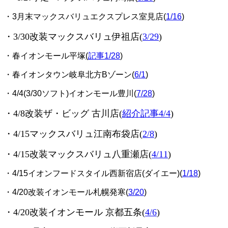
・3月末マックスバリュエクスプレス室見店(
1/16
)
・3/30改装マックスバリュ伊祖店(
3/29
)
・春イオンモール平塚
(
記事1/28
)
・春イオンタウン岐阜北方Bゾーン(
6/1
)
・4/4(3/30ソフト)イオンモール豊川(
7/28
)
・4/8改装ザ・ビッグ 古川店(
紹介記事4/4
)
・4/15マックスバリュ江南布袋店(
2/8
)
・4/15改装マックスバリュ八重瀬店(
4/11
)
・4/15イオンフードスタイル西新宿店(ダイエー)(
1/18
)
・4/20改装イオンモール札幌発寒(
3/20
)
・4/20改装イオンモール 京都五条
(
4/6
)