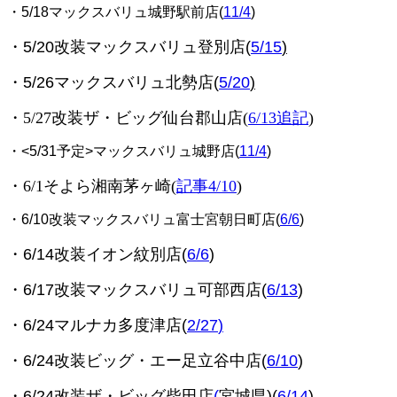
・5/18マックスバリュ城野駅前店(
11/4
)
・5/20改装マックスバリュ登別店(
5/15
)
・5/26マックスバリュ北勢店(
5/20
)
・5/27改装ザ・ビッグ仙台郡山店(
6/13追記
)
・<5/31予定>マックスバリュ城野店(
11/4
)
・6/1そよら湘南茅ヶ崎(
記事4/10
)
・6/10改装マックスバリュ富士宮朝日町店(
6/6
)
・6/14改装イオン紋別店(
6/6
)
・6/17改装マックスバリュ可部西店(
6/13
)
・6/24マルナカ多度津店(
2/27
)
・6/24改装ビッグ・エー足立谷中店(
6/10
)
・6/24改装ザ・ビッグ柴田店
(
宮城県)(
6/14
)