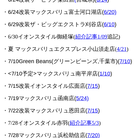
・6/24改装マックスバリュ富士河口湖店(
6/20)
・6/29改装ザ・ビッグエクストラ刈谷店(
6/10
)
・6/30イオンスタイル御経塚
(
紹介記事1/09
追記)
・夏 マックスバリュエクスプレス小山須走店(
4/21
)
・7/10Green Beans(グリーンビーンズ,千葉市)(
7/10
)
・<7/10予定>マックスバリュ南平岸店(
1/10
)
・7/15改装イオンスタイル広面店(
7/15
)
・7/19マックスバリュ函南店
(
5/24)
・7/22改装マックスバリュ恩田店(
7/15
)
・7/28イオンスタイル赤羽(
紹介記事5/3
)
・7/28マックスバリュ浜松助信店(
7/20
)