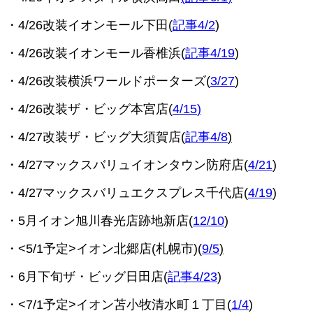
・4/26改装イオンモール下田(
記事4/2
)
・4/26改装イオンモール香椎浜(
記事4/19
)
・4/26改装
横浜ワールドポーターズ(
3/27
)
・4/26改装ザ・ビッグ本宮店(
4/15
)
・4/27改装ザ・ビッグ大須賀店(
記事4/8
)
・4/27
マックスバリュイオンタウン防府店(
4/21
)
・4/27マックスバリュエクスプレス千代店(
4/19
)
・5月イオン旭川春光店跡地新店(
12/10
)
・<5/1予定>イオン北郷店(札幌市)(
9/5
)
・6月下旬ザ・ビッグ日田店(
記事4/23
)
・<7/1予定>イオン苫小牧清水町１丁目(
1/4
)