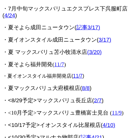
・7月中旬マックスバリュエクスプレス下呉服町店
(
4/24
)
・夏そよら成田ニュータウン(
記事3/17
)
・夏イオンスタイル成田ニュータウン(
3/17
)
・夏 マックスバリュ苫小牧清水店
(
3/20
)
・夏そよら福井開発(
11/7
)
・夏イオンスタイル福井開発店(
11/7
)
・夏マックスバリュ大府横根店(
8/8
)
・<8/29予定>
マックスバリュ長丘店(
2/7
)
・<10月予定>マックスバリュ豊橋富士見台 (
11/9
)
・<10/17予定>イオンスタイル比屋根店(
4/10
)
・<10/30予定>
マルナカ物部店(
記事4/21
)