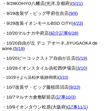
・9/28KOHYO八幡店(光洋,京都府)(
5/21
)
・9/29改装ザ・ビッグ甲府住吉店(
9/9
)
・9/29改装イオンモールBSD CITY(
4/23
)
・10/20マルナカ中府店
(
紹介記事6/28
)
・10/20自由が丘 デュ アオーネ,JIYUGAOKA de
aone,(
5/19
)
・10/20ピーコックストア自由が丘店(
5/19
)
・10/28イオンスタイル浜松西伊場店(
3/10
)
・10/28そよら浜松伊場(静岡県)(
3/10
)
・10/7改装ザ・ビッグ藤枝田沼店(
9/23)
・10/7マルナカ倉敷駅前店
(
記事10/3
)
・10/9イオンタウン松原(大阪府)(
記事11/1
)