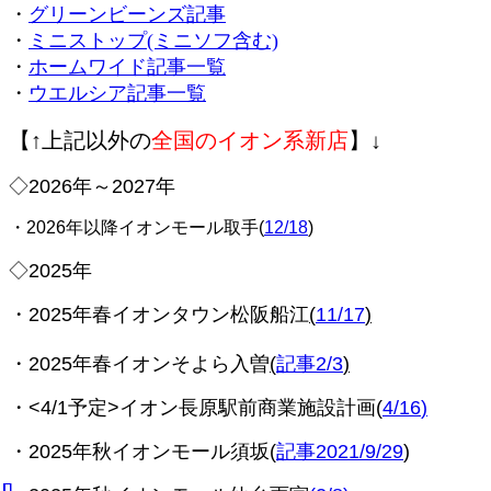
・
グリーンビーンズ記事
・
ミニストップ(ミニソフ含む)
・
ホームワイド記事一覧
・
ウエルシア記事一覧
【↑上記以外の
全国のイオン系新店
】↓
◇2026年～2027年
・2026年以降イオンモール取手(
12/18
)
◇2025年
・2025年春イオンタウン松阪船江
(
11/17
)
・2025年春イオンそよら入曽
(
記事2/3
)
・<4/1予定>
イオン長原駅前商業施設計画(
4/16
)
・2025年秋イオンモール須坂(
記事2021/9/29
)