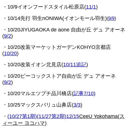
・10/9イオンフードスタイル松原店(
11/1
)
・
10/14先行 羽生nONIWA(イオンモール羽生)
(
9/9
)
・10/20JIYUGAOKA de aone 自由が丘 デュ アオーネ
(
9/2
)
・10/20改装マーケットガーデンKOHYO京都店
(
10/20
)
・10/20改装イオン北見店(
10/11追記
)
・10/20ピーコックストア自由が丘 デュ アオーネ
(
9/2
)
・10/20マルエツプチ品川橋店(
記事7/10
)
・10/25マックスバリュ山鼻店(
3/3
)
・
(10/27第1期)(11/27第2期)12/15
CeeU Yokohama(ス
ィーユー ヨコハマ)