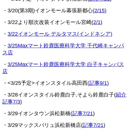
・3/20(第3期)イオンモール幕張新都心
(
2/15
)
・3/22より順次改装イオンモール宮崎
(
2/1
)
・
3/22イオンモール デルタマス(インドネシア)
・
3/25Maxマート鈴鹿医療科学大学 千代崎キャンパ
ス店
・
3/25Maxマート鈴鹿医療科学大学 白子キャンパス
店
・<3/25予定>イオンスタイル高田西
(記事9/1
)
・3/28イオンスタイル鈴鹿白子,そよら鈴鹿白子(
紹介
記事7/3
)
・3/29イオンタウン浜松新橋(
記事7/21
)
・3/29マックスバリュ浜松新橋店(
記事7/21
)