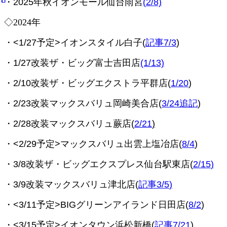
・2025年秋イオンモール仙台雨宮
(
2/8)
◇2024年
・<1/27予定>イオンスタイル白子(
記事7/3
)
・1/27改装ザ・ビッグ富士吉田店
(1/13)
・2/10改装ザ・ビッグエクストラ平群店(
1/20
)
・2/23改装
マックスバリュ岡崎美合店(
3/24追記
)
・2/28改装マックスバリュ蕨店(
2/21
)
・<2/29予定>マックスバリュ出雲上塩冶店(
8/4
)
・3/8改装ザ・ビッグエクスプレス仙台駅東店(
2/15
)
・3/9改装
マックスバリュ津北店(
記事3/5
)
・<3/11予定>BIGグリーンアイランド日田店(
8/2
)
・<3/15予定>イオンタウン浜松新橋(
記事7/21
)