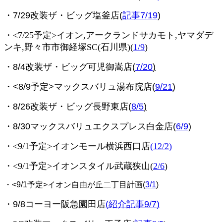
・7/29改装ザ・ビッグ塩釜店(
記事7/19
)
・<7/25予定>イオン,アークランドサカモト,ヤマダデ
ンキ,野々市市御経塚SC(石川県)
(
1/9
)
・8/4改装ザ・ビッグ可児御嵩店(
7/20
)
・<8/9予定>マックスバリュ湯布院店(
9/21
)
・8/26改装ザ・ビッグ長野東店(
8/5
)
・8/30マックスバリュエクスプレス白金店(
6/9
)
・<9/1予定>イオンモール横浜西口店
(
12/2
)
・<9/1予定>イオンスタイル武蔵狭山
(
2/6
)
・<9/1予定>イオン自由が丘二丁目計画(
3/1
)
・9/8コーヨー阪急園田店
(
紹介記事9/7
)