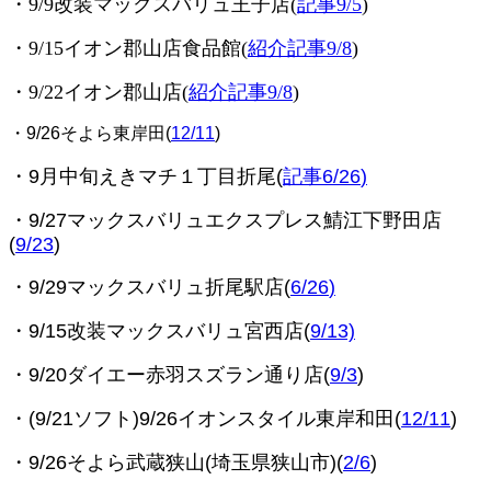
・9/9改装マックスバリュ王子店(
記事9/5
)
・9/15イオン郡山店食品館(
紹介記事9/8
)
・9/22イオン郡山店(
紹介記事9/8
)
・9/26そよら東岸田(
12/11
)
・9月中旬えきマチ１丁目折尾(
記事6/26
)
・9/27マックスバリュエクスプレス鯖江下野田店
(
9/23
)
・9/29マックスバリュ折尾駅店(
6/26
)
・9/15改装マックスバリュ宮西店(
9/13)
・9/20ダイエー赤羽スズラン通り店(
9/3
)
・(9/21ソフト)9/26イオンスタイル東岸和田(
12/11
)
・9/26そよら武蔵狭山(埼玉県狭山市)(
2/6
)