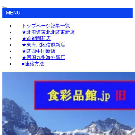
MENU
トップページ記事一覧
★北海道東北北関東新店
★首都圏新店
★東海北陸信越新店
★関西中国新店
★四国九州海外新店
■連絡方法