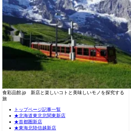
食彩品館.jp 新店と楽しいコトと美味しいモノを探究する
旅
トップページ記事一覧
★北海道東北北関東新店
★首都圏新店
★東海北陸信越新店