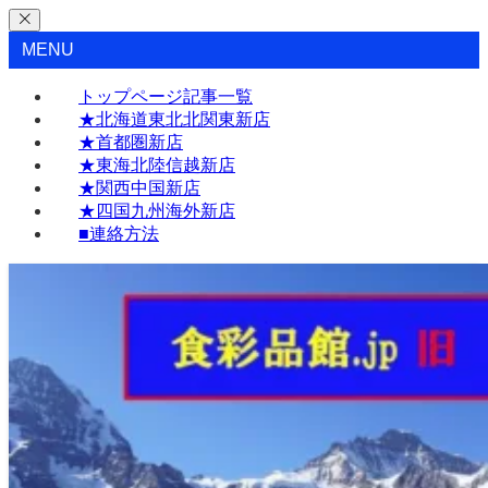
MENU
トップページ記事一覧
★北海道東北北関東新店
★首都圏新店
★東海北陸信越新店
★関西中国新店
★四国九州海外新店
■連絡方法