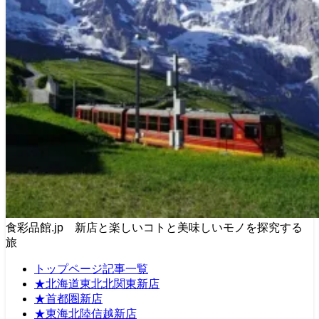
食彩品館.jp 新店と楽しいコトと美味しいモノを探究する
旅
トップページ記事一覧
★北海道東北北関東新店
★首都圏新店
★東海北陸信越新店