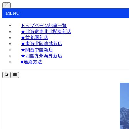
MENU
トップページ記事一覧
★北海道東北北関東新店
★首都圏新店
★東海北陸信越新店
★関西中国新店
★四国九州海外新店
■連絡方法