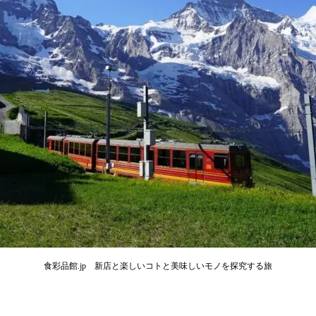
食彩品館.jp 新店と楽しいコトと美味しいモノを探究する旅