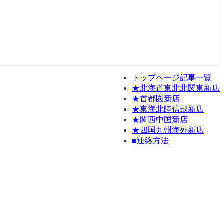
トップページ記事一覧
★北海道東北北関東新店
★首都圏新店
★東海北陸信越新店
★関西中国新店
★四国九州海外新店
■連絡方法