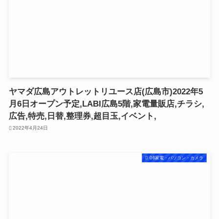
ヤマダ広島アウトレットリユース店(広島市)2022年5
月6日オープン予定,LABI広島5階,家電量販店,チラシ,
広告,特売,日替,整理券,超目玉,イベント,
2022年4月24日
06家電・パソコン・カメラ