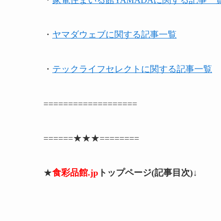
・
家電住まいる館YAMADAに関する記事一
・
ヤマダウェブに関する記事一覧
・
テックライフセレクトに関する記事一覧
===================
======★★★========
★
食彩品館.jp
トップページ(記事目次)↓