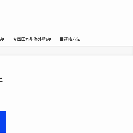
店
★四国九州海外新店
■連絡方法
ニ