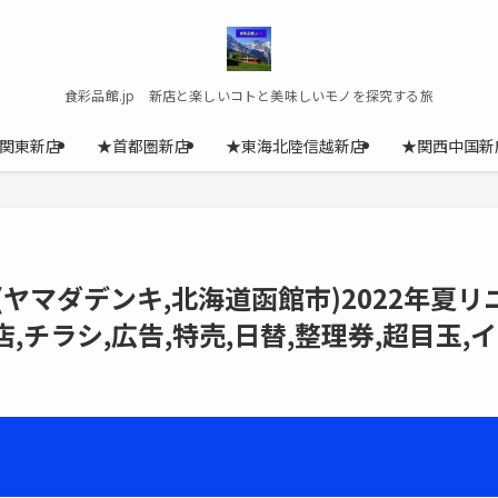
食彩品館.jp 新店と楽しいコトと美味しいモノを探究する旅
関東新店
★首都圏新店
★東海北陸信越新店
★関西中国新
館本店(ヤマダデンキ,北海道函館市)2022年夏リ
,チラシ,広告,特売,日替,整理券,超目玉,イ