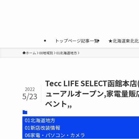
トップページ記事一覧
★北海道東北北
ホーム
00地域別
01北海道地方
Tecc LIFE SELECT函
2022
ューアルオープン,家電量販店
5/23
ベント,,
01北海道地方
01新店改装情報
06家電・パソコン・カメラ