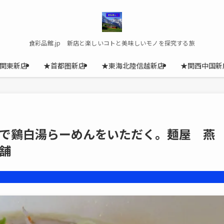
食彩品館.jp 新店と楽しいコトと美味しいモノを探究する旅
関東新店
★首都圏新店
★東海北陸信越新店
★関西中国新
で鷄白湯らーめんをいただく。麺屋 燕
舗