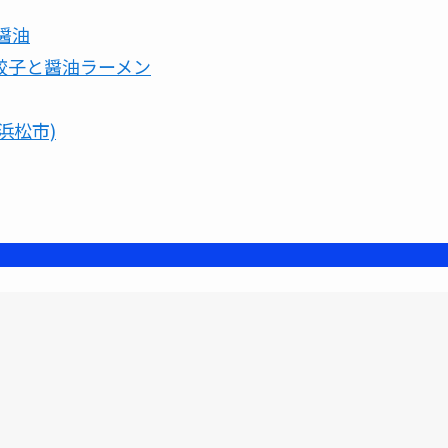
）醤油
浜松餃子と醤油ラーメン
(浜松市)