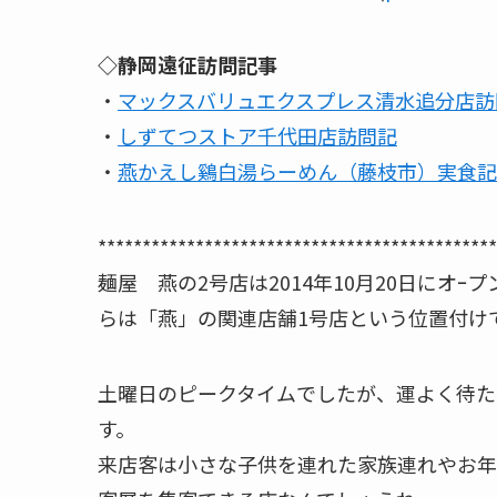
◇静岡遠征訪問記事
・
マックスバリュエクスプレス清水追分店訪
・
しずてつストア千代田店訪問記
・
燕かえし鷄白湯らーめん（藤枝市）実食記
*********************************************
麺屋 燕の2号店は2014年10月20日にオ
らは「燕」の関連店舗1号店という位置付け
土曜日のピークタイムでしたが、運よく待た
す。
来店客は小さな子供を連れた家族連れやお年