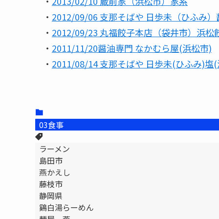
・
2013/02/10 蔵前家（浜松市）家系
・
2012/09/06 支那そばや 日歩未（ひふみ
・
2012/09/23 丸福餃子本店（袋井市）
・
2011/11/20醤油専門 なかむら屋(浜松市)
・
2011/08/14 支那そばや 日歩未(ひふみ)塩
03食事
ラーメン
島田市
燕かえし
藤枝市
静岡県
鷄白湯らーめん
麺屋 燕