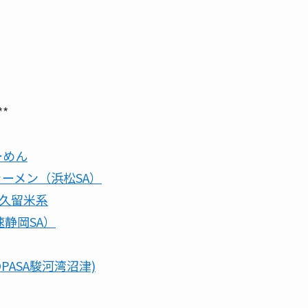
**
ーめん
さラーメン（浜松SA）
市）久留米系
速静岡SA）
OPASA駿河湾沼津)