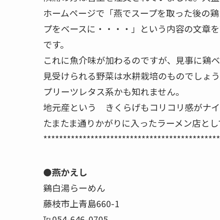
ホームページで「燕でスープを取った後の鶏
プをベースに・・・・」という内容の文章を
です。
これに魚介味が加わるのですが、見事に鶏ベ
見受けられる野菜は水耕栽培のものでしょう
プリーツレタス系かも知れません。
地元産という きくらげもコリコリ感がナイ
たまたま通りかがりに入ったラーメン店とし
*********************************************
⚫️
燕かえし
鷄白湯らーめん
藤枝市上青島660-1
℡054-646-0705