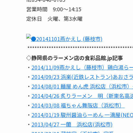
営業時間 9:00～14:15
定休日 火曜、第3水曜
********************************************
◇静岡県のラーメン店の食彩品館.jp記事
・
2014/11/09燕かえし（藤枝市）鶏白湯ら
・
2014/09/23 浜楽(近鉄レストラン)あお
・
2014/08/01 麺屋 めん虎 浜松店（浜松
・
2014/04/26 炙りラーメン 明（新東名高
・
2014/03/08 福ちゃん舞阪店（浜松市）
・
2014/01/19 駿州醤油らーめん 一滴屋(NE
・
2013/04/27 一蘭 浜松店(浜松市)