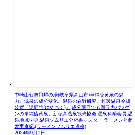
中崎山荘奥飛騨の湯(岐阜県高山市)単純硫黄泉の魅
力。源泉の成分変化。温泉の在野研究。竹製温泉冷却
装置「湯雨竹(ゆめちく)」,成分薄目でも還元力バツグ
ンの単純硫黄泉。新穂高温泉観光協会,温泉科学会員,温
泉地域学会,温泉ソムリエ分析書マスター,ラーメンと蕎
麦実食記,(ラーメンソムリエ資格)
2024年9月1日