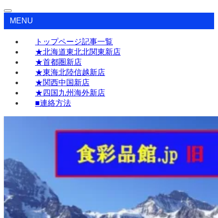
MENU
トップページ記事一覧
★北海道東北北関東新店
★首都圏新店
★東海北陸信越新店
★関西中国新店
★四国九州海外新店
■連絡方法