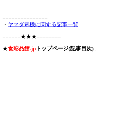
===============
・
ヤマダ電機に関する記事一覧
======★★★========
★
食彩品館.jp
トップページ(記事目次)↓