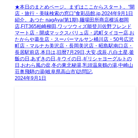
★本日のまとめページ。まずはここからスタート。“開
店・旅行・美味検索の窓口”食彩品館.jp,2024年9月1日
紹介。あつた nagAya(第1期),麺場田所商店横浜都岡
店,FIT365柏崎柳田,ワッツウィズ能登川佐野フレンド
マート店・開成マックスバリュ店・武町タイヨー店,お
たからや葛生店・スーパーマルサン桶川店・50号広沢
町店・マルナカ美沢店・長岡美沢店・昭島駅南口店・
長居駅前店,本日は,旧暦7月29日,大安,戊辰,八白土星,釜
飯の日,あずきの日,キウイの日,ギリシャヨーグルトの
日,おわら風の盆,冬の東北秘湯,乳頭温泉鶴の湯,中崎山
荘奥飛騨の湯(岐阜県高山市)訪問記,
2024年9月1日