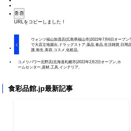
URLをコピーしました！
ウォンツ福山加茂店(広島県福山市)2022年7月6日オープン
で大店立地届出,ドラッグストア,薬品,食品,生活雑貨,日用品
護,衛生,美容,コスメ,化粧品,
コメリパワー北野店(北海道札幌市)2022年2月2日オープン,ホ
ームセンター,資材,工具,インテリア,
食彩品館.jp最新記事