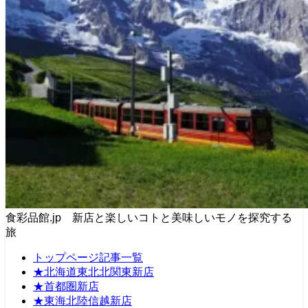
食彩品館.jp 新店と楽しいコトと美味しいモノを探究する
旅
トップページ記事一覧
★北海道東北北関東新店
★首都圏新店
★東海北陸信越新店