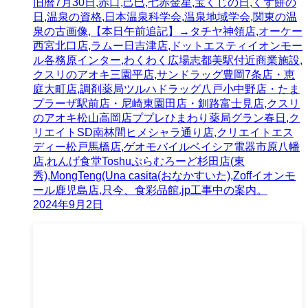
旧暦7月30日,赤口,己巳,七赤金星,宝くじの日,くず餅の
日,温泉の資格,日本温泉科学会,温泉地域学会,関東の温
泉の古画像,【本日午前追記】→タチヤ神領店,オーケー
西宮北口店,ラムー日吉津店,ドットエスティイオンモー
ル各務原インター,わくわく広場志都美駅付近商業施設,
クスリのアオキ三園平店,サンドラッグ豊岡7条店・恵
庭大町店,調剤薬局ツルハドラッグ八戸小中野店・たま
プラーザ駅前店・尼崎東園田店・釧路富士見店,クスリ
のアオキ松山高岡店ププレひまわり薬局グラン春日,ク
リエイトSD南林間ヒメシャラ通り店,クリエイトエス
ディー松戸馬橋店,ゲオモバイルベイシア電器市原八幡
店,れんげ食堂Toshuぷらむろーど杉田店(東
秀),MongTeng(Una casita(おなかすいた),Zoffイオンモ
ール鹿児島店,只今、食彩品館.jp工事中の案内。
2024年9月2日