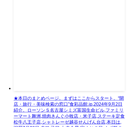
★本日のまとめページ。まずはここからスタート。“開
店・旅行・美味検索の窓口”食彩品館.jp,2024年9月2日
紹介。ローソンＳ名古屋シミズ富国生命ビル,ファミリ
ーマート舞洲,焼肉きんぐ小牧店・米子店,ステーキ定食
松牛八王子店,シャトレーゼ越谷せんげん台店,本日は,