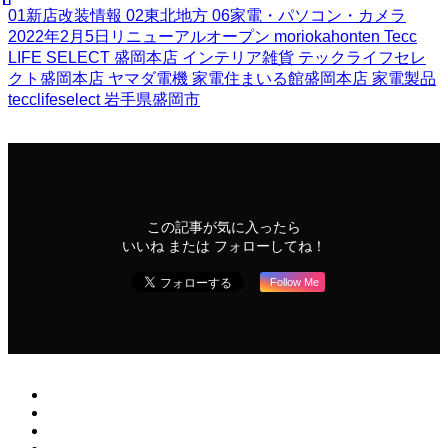
01新店改装情報
02東北地方
06家電・パソコン・カメラ
2022年2月5日リニューアルオープン
moriokahonten
Tecc
LIFE SELECT 盛岡本店
インテリア雑貨
テックライフセレ
クト盛岡本店
ヤマダ電機
家電住まいる館盛岡本店
家電製品
tecclifeselect
岩手県盛岡市
この記事が気に入ったら
いいね または フォローしてね！
Follow Me