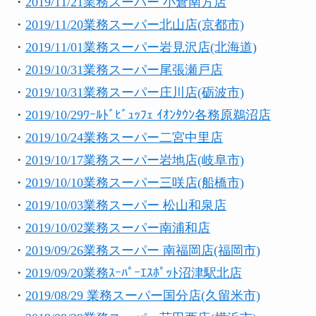
・
2019/11/21業務スーパー 小倉南方店
・
2019/11/20業務スーパー北山店(京都市)
・
2019/11/01業務スーパー岩見沢店(北海道)
・
2019/10/31業務スーパー尾張瀬戸店
・
2019/10/31業務スーパー庄川店(砺波市)
・
2019/10/29ﾜｰﾙﾄﾞﾋﾞｭｯﾌｪ ｲｵﾝﾀｳﾝ各務原鵜沼店
・
2019/10/24業務スーパー二宮中里店
・
2019/10/17業務スーパー岩地店(岐阜市)
・
2019/10/10業務スーパー三咲店(船橋市)
・
2019/10/03業務スーパー 松山和泉店
・
2019/10/02業務スーパー南浦和店
・
2019/09/26業務スーパー 南福岡店(福岡市)
・
2019/09/20業務ｽｰﾊﾟｰｴｽﾎﾟｯﾄ沼津駅北店
・
2019/08/29 業務スーパー国分店(久留米市)