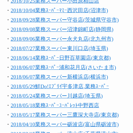
・
2018/10/25業務スーパー小田原栢山店
・
2018/10/04業務ｽｰﾊﾟｰﾏﾐｰ西沢田店(沼津市)
・
2018/09/28業務スーパー守谷店(茨城県守谷市)
・
2018/09/08業務スーパー沼津錦町店(静岡県)
・
2018/09/06業務スーパー永犬丸店(北九州市)
・
2018/07/27業務スーパー東川口店(埼玉県)
・
2018/06/14業務ｽｰﾊﾟｰ日野百草園店(東京都)
・
2018/06/07業務ｽｰﾊﾟｰ浦和花月店(さいたま市)
・
2018/06/07業務スーパー新横浜店(横浜市)
・
2018/05/29鮮Do!ｴﾌﾞﾘｲ宇多津店,業務ｽｰﾊﾟｰ
・
2018/05/24業務スーパー川越店(埼玉県)
・
2018/05/18業務ｽｰﾊﾟｰﾕｰﾊﾟﾚｯﾄ中野西店
・
2018/05/17業務スーパー三鷹深大寺店(東京都)
・
2018/04/10業務スーパー砺波店(富山県砺波市)