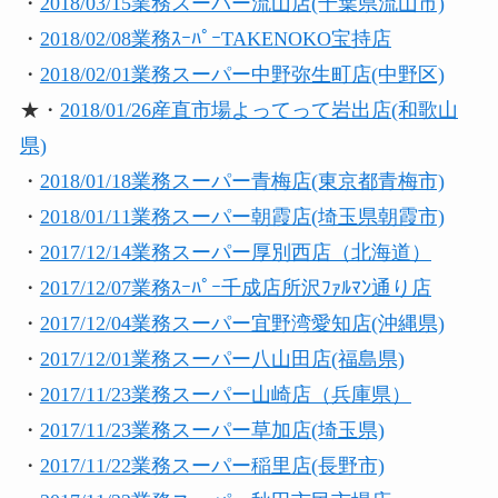
・
2018/03/15業務スーパー流山店(千葉県流山市)
・
2018/02/08業務ｽｰﾊﾟｰTAKENOKO宝持店
・
2018/02/01業務スーパー中野弥生町店(中野区)
★・
2018/01/26産直市場よってって岩出店(和歌山
県)
・
2018/01/18業務スーパー青梅店(東京都青梅市)
・
2018/01/11業務スーパー朝霞店(埼玉県朝霞市)
・
2017/12/14業務スーパー厚別西店（北海道）
・
2017/12/07業務ｽｰﾊﾟｰ千成店所沢ﾌｧﾙﾏﾝ通り店
・
2017/12/04業務スーパー宜野湾愛知店(沖縄県)
・
2017/12/01業務スーパー八山田店(福島県)
・
2017/11/23業務スーパー山崎店（兵庫県）
・
2017/11/23業務スーパー草加店(埼玉県)
・
2017/11/22業務スーパー稲里店(長野市)