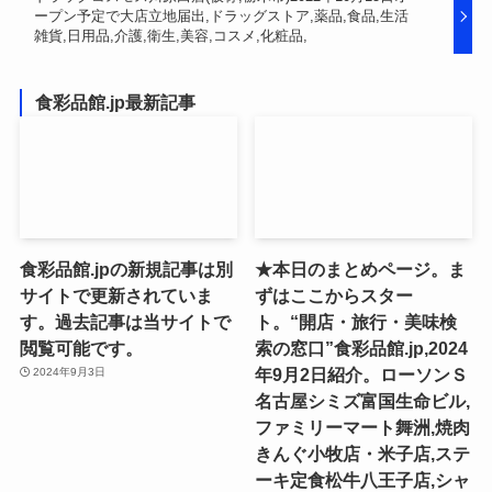
ープン予定で大店立地届出,ドラッグストア,薬品,食品,生活
雑貨,日用品,介護,衛生,美容,コスメ,化粧品,
食彩品館.jp最新記事
食彩品館.jpの新規記事は別
★本日のまとめページ。ま
サイトで更新されていま
ずはここからスター
す。過去記事は当サイトで
ト。“開店・旅行・美味検
閲覧可能です。
索の窓口”食彩品館.jp,2024
年9月2日紹介。ローソンＳ
2024年9月3日
名古屋シミズ富国生命ビル,
ファミリーマート舞洲,焼肉
きんぐ小牧店・米子店,ステ
ーキ定食松牛八王子店,シャ