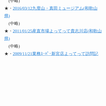
(中略)
★・
2016/03/12九度山・真田ミュージアム(和歌山
県)
(中略)
★・
2011/01/25産直市場よってって貴志川店(和歌山
県)
(中略)
★・
2009/11/21業務ｽｰﾊﾟｰ新宮店よってって訪問記