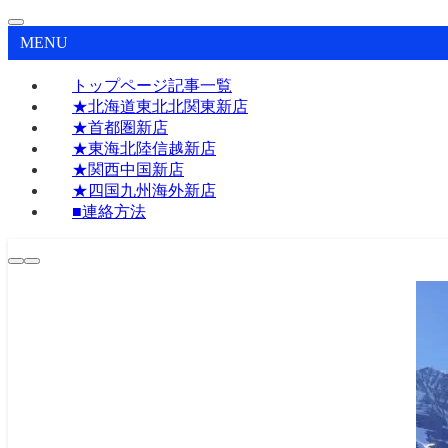
MENU
トップページ記事一覧
★北海道東北北関東新店
★首都圏新店
★東海北陸信越新店
★関西中国新店
★四国九州海外新店
■連絡方法