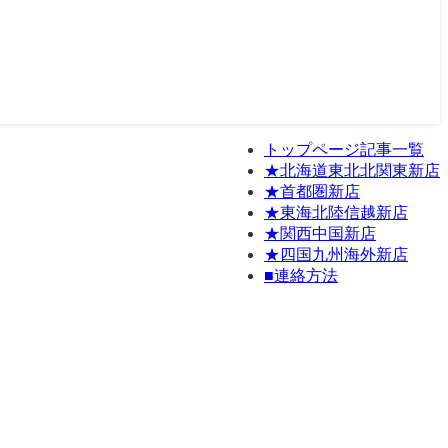
トップページ記事一覧
★北海道東北北関東新店
★首都圏新店
★東海北陸信越新店
★関西中国新店
★四国九州海外新店
■連絡方法