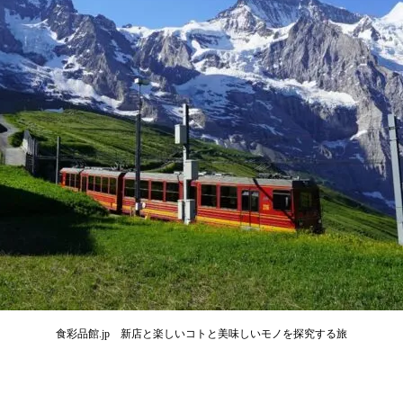
食彩品館.jp 新店と楽しいコトと美味しいモノを探究する旅