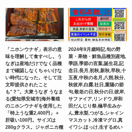
「ニホンウナギ」表示の意
2024年9月歳時記,旬の野
味を理解して食すべし。う
菜・果物・鮮魚品種別産地,
なぎは産地だけでなく品種
季語,季節の言葉,誕生花,記
まで確認しなくちゃいけな
念日,長月,初秋,新秋,早秋,十
い時代になった。そして注
五夜,中秋の名月,八朔,秋分,
文即提供されたこと
秋彼岸,白露,社日,重陽の節
も“？”。大衆うなぎ うなま
句,敬老の日,秋分の日,彼岸,
る(愛知県安城市)海外養殖
サファイア,リンドウ,岸和
のニホンウナギを使用した
田だんじり祭,極早生みか
「特上うな重2,400円」＋
ん,豊水梨,つがる,シャイン
肝吸い100円。サイズは
マスカット,冷凍マグロ,真
280gクラス。ジャポニカ種
イワシ,ほっけ,生するめい