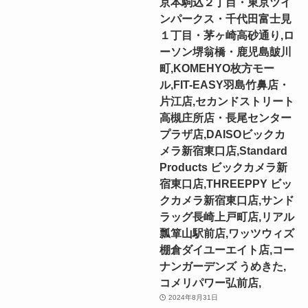
京本駒込２丁目・東京ツイ
ンパークス・千代田富士見
１丁目・茅ヶ崎高砂通り,ロ
ーソン堺翁橋・鹿児島皷川
町,KOMEHYO枚方モー
ル,FIT-EASY羽島竹鼻店・
片江店,セカンドストリート
高槻庄所店・長尾センター
プラザ店,DAISOビックカ
メラ新宿東口店,Standard
Products ビックカメラ新
宿東口店,THREEPPY ビッ
クカメラ新宿東口店,サンド
ラッグ長崎上戸町店,リアル
瓢箪山駅前店,ワッツウィズ
棚倉ダイユーエイト店,コー
ナンガーデンズ うめきた,
コメリパワー弘前店,
2024年8月31日