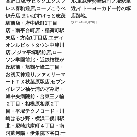
高野口店,ザビッグエクスプ
ル,東武伊勢崎線竹ノ塚駅至
レス春駒通店,コープこうべ
近,イトーヨーカドー竹の塚
伊丹店,まいばすけっと志茂
店跡地,
駅前店・府中緑町1丁目
2024年8月29日
店・南平台町店・稲荷町駅
東店・方南1丁目店,エディ
オンルビットタウン中津川
店,ノジマ平塚駅前店,ロー
ソン学園前北・近鉄桔梗が
丘駅前・旭鶴ケ峰二丁目・
お初天神通り,ファミリーマ
ートＴＸ秋葉原駅店,セブン
イレブン袖ケ浦のぞみ野・
旭中央病院前・台東三ノ輪
２丁目・相模原相原２丁
目・平塚テクノロード・川
崎はるひ野・横浜二俣川駅
北・尼崎武庫町４丁目・南
阿蘇河陽・伊集院下谷口,十