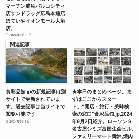
マーチン浦添パルコシティ
店サンドラッグ広島本通店,
ほていやイオンモール大垣
店,
2024年8月30日
関連記事
食彩品館.jpの新規記事は別
★本日のまとめページ。ま
サイトで更新されていま
ずはここからスター
す。過去記事は当サイトで
ト。“開店・旅行・美味検
閲覧可能です。
索の窓口”食彩品館.jp,2024
年9月2日紹介。ローソンＳ
2024年9月3日
名古屋シミズ富国生命ビル,
ファミリーマート舞洲,焼肉