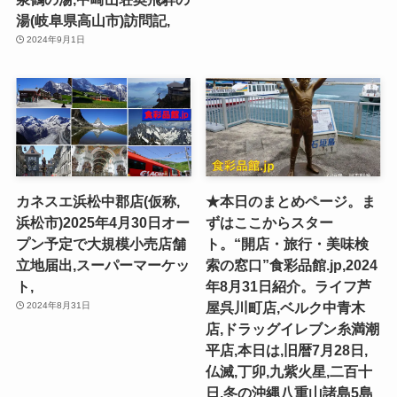
湯(岐阜県高山市)訪問記,
2024年9月1日
カネスエ浜松中郡店(仮称,
★本日のまとめページ。ま
浜松市)2025年4月30日オー
ずはここからスター
プン予定で大規模小売店舗
ト。“開店・旅行・美味検
立地届出,スーパーマーケッ
索の窓口”食彩品館.jp,2024
ト,
年8月31日紹介。ライフ芦
屋呉川町店,ベルク中青木
2024年8月31日
店,ドラッグイレブン糸満潮
平店,本日は,旧暦7月28日,
仏滅,丁卯,九紫火星,二百十
日,冬の沖縄八重山諸島5島