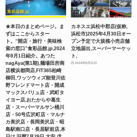
★本日のまとめページ。ま
カネスエ浜松中郡店(仮称,
ずはここからスター
浜松市)2025年4月30日オー
ト。“開店・旅行・美味検
プン予定で大規模小売店舗
索の窓口”食彩品館.jp,2024
立地届出,スーパーマーケッ
年9月1日紹介。あつた
ト,
nagAya(第1期),麺場田所商
2024年8月31日
店横浜都岡店,FIT365柏崎
柳田,ワッツウィズ能登川佐
野フレンドマート店・開成
マックスバリュ店・武町タ
イヨー店,おたからや葛生
店・スーパーマルサン桶川
店・50号広沢町店・マルナ
カ美沢店・長岡美沢店・昭
島駅南口店・長居駅前店,本
日は,旧暦7月29日,大安,戊