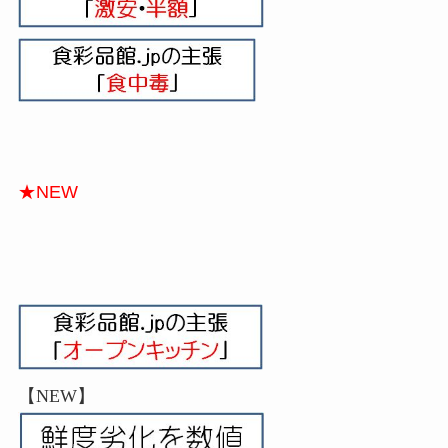
★NEW
【NEW】