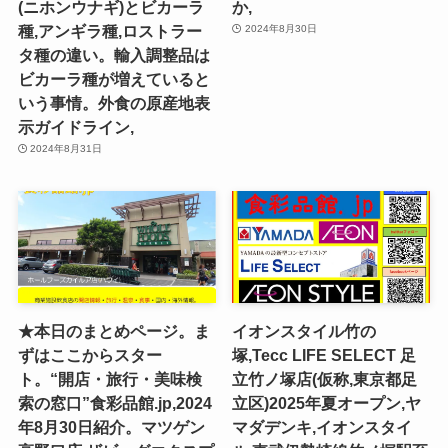
(ニホンウナギ)とビカーラ
か,
種,アンギラ種,ロストラー
2024年8月30日
タ種の違い。輸入調整品は
ビカーラ種が増えていると
いう事情。外食の原産地表
示ガイドライン,
2024年8月31日
★本日のまとめページ。ま
イオンスタイル竹の
ずはここからスター
塚,Tecc LIFE SELECT ⾜
ト。“開店・旅行・美味検
⽴⽵ノ塚店(仮称,東京都足
索の窓口”食彩品館.jp,2024
立区)2025年夏オープン,ヤ
年8月30日紹介。マツゲン
マダデンキ,イオンスタイ