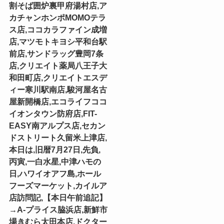
割そば囲炉裏甲府湯村店,ア
カチャンホンポMOMOテラ
ス店,ココカラファイン成増
店,マツモトキヨシ平和台駅
前店,サンドラッグ豊岡7条
店,クリエイト薬局八王子大
和田町店,クリエイトエスデ
ィー寒川駅南店,駿河屋名古
屋新開橋店,エコライフココ
イオンタウン防府店,FIT-
EASY南アルプス店,セカン
ドストリート久留米上津店,
本日は,旧暦7月27日,先負,
丙寅,一白水星,中津ハモの
日,ハワイオアフ島,ホール
フーズマーケット,カイルア
店訪問記,【本日午前追記】
→A-プライス脇浜店,新鮮市
場きむら太田本店,ドクター