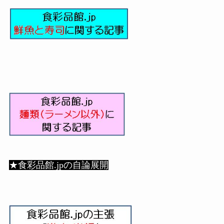
★食彩品館.jpの自論展開