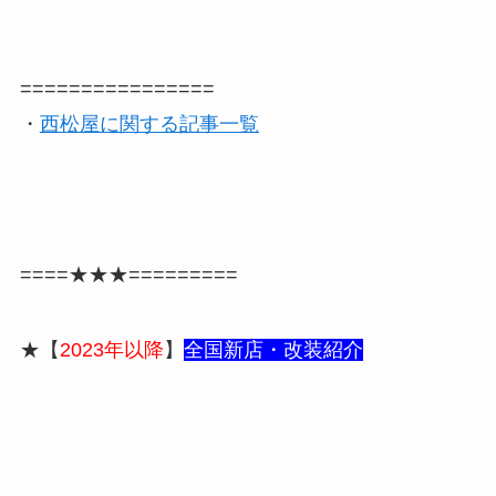
================
・
西松屋に関する記事一覧
====★★★=========
★【
2023年以降
】
全国新
店・改装紹介