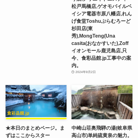
松戸馬橋店,ゲオモバイルベ
イシア電器市原八幡店,れん
げ食堂Toshuぷらむろーど
杉田店(東
秀),MongTeng(Una
casita(おなかすいた),Zoff
イオンモール鹿児島店,只
今、食彩品館.jp工事中の案
内。
2024年9月2日
★本日のまとめページ。ま
中崎山荘奥飛騨の湯(岐阜県
ずはここからスター
高山市)単純硫黄泉の魅力。