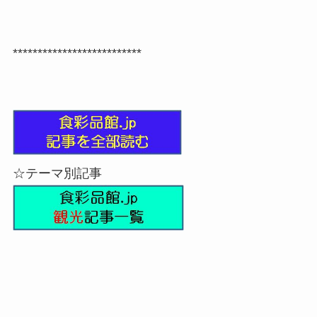
**************************
☆テーマ別記事