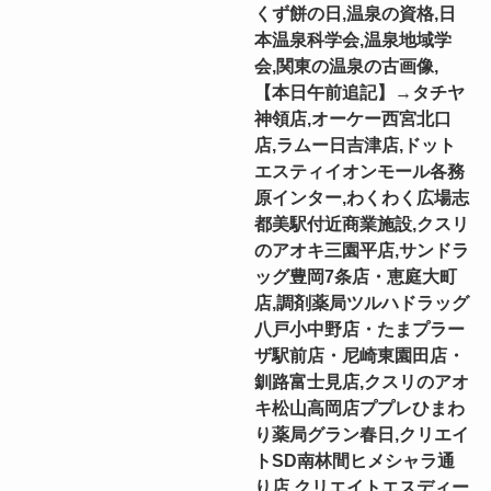
くず餅の日,温泉の資格,日
本温泉科学会,温泉地域学
会,関東の温泉の古画像,
【本日午前追記】→タチヤ
神領店,オーケー西宮北口
店,ラムー日吉津店,ドット
エスティイオンモール各務
原インター,わくわく広場志
都美駅付近商業施設,クスリ
のアオキ三園平店,サンドラ
ッグ豊岡7条店・恵庭大町
店,調剤薬局ツルハドラッグ
八戸小中野店・たまプラー
ザ駅前店・尼崎東園田店・
釧路富士見店,クスリのアオ
キ松山高岡店ププレひまわ
り薬局グラン春日,クリエイ
トSD南林間ヒメシャラ通
り店,クリエイトエスディー