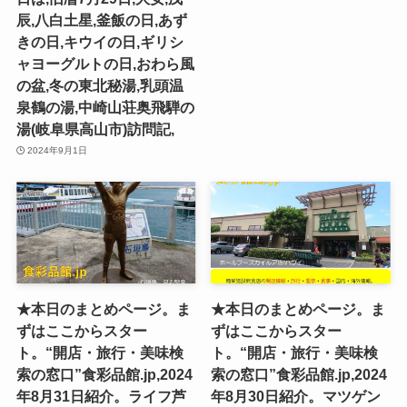
辰,八白土星,釜飯の日,あず
きの日,キウイの日,ギリシ
ャヨーグルトの日,おわら風
の盆,冬の東北秘湯,乳頭温
泉鶴の湯,中崎山荘奥飛騨の
湯(岐阜県高山市)訪問記,
2024年9月1日
★本日のまとめページ。ま
★本日のまとめページ。ま
ずはここからスター
ずはここからスター
ト。“開店・旅行・美味検
ト。“開店・旅行・美味検
索の窓口”食彩品館.jp,2024
索の窓口”食彩品館.jp,2024
年8月31日紹介。ライフ芦
年8月30日紹介。マツゲン