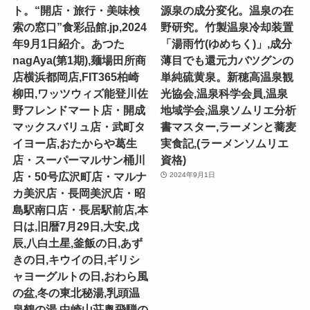
ト。“開店・旅行・美味検
源泉の成分変化。温泉の在
索の窓口”食彩品館.jp,2024
野研究。竹製温泉冷却装置
年9月1日紹介。あつた
「湯雨竹(ゆめちく)」,成分
nagAya(第1期),麺場田所商
薄目でも還元力バツグンの
店横浜都岡店,FIT365柏崎
単純硫黄泉。新穂高温泉観
柳田,ワッツウィズ能登川佐
光協会,温泉科学会員,温泉
野フレンドマート店・開成
地域学会,温泉ソムリエ分析
マックスバリュ店・武町タ
書マスター,ラーメンと蕎麦
イヨー店,おたからや葛生
実食記,(ラーメンソムリエ
店・スーパーマルサン桶川
資格)
店・50号広沢町店・マルナ
2024年9月1日
カ美沢店・長岡美沢店・昭
島駅南口店・長居駅前店,本
日は,旧暦7月29日,大安,戊
辰,八白土星,釜飯の日,あず
きの日,キウイの日,ギリシ
ャヨーグルトの日,おわら風
の盆,冬の東北秘湯,乳頭温
泉鶴の湯,中崎山荘奥飛騨の