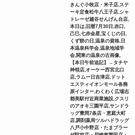
きんぐ小牧店・米子店,ステ
ーキ定食松牛八王子店,シャ
トレーゼ越谷せんげん台店,
本日は,旧暦7月30日,赤口,
己巳,七赤金星,宝くじの日,
くず餅の日,温泉の資格,日
本温泉科学会,温泉地域学
会,関東の温泉の古画像,
【本日午前追記】→タチヤ
神領店,オーケー西宮北口
店,ラムー日吉津店,ドット
エスティイオンモール各務
原インター,わくわく広場志
都美駅付近商業施設,クスリ
のアオキ三園平店,サンドラ
ッグ豊岡7条店・恵庭大町
店,調剤薬局ツルハドラッグ
八戸小中野店・たまプラー
ザ駅前店・尼崎東園田店・