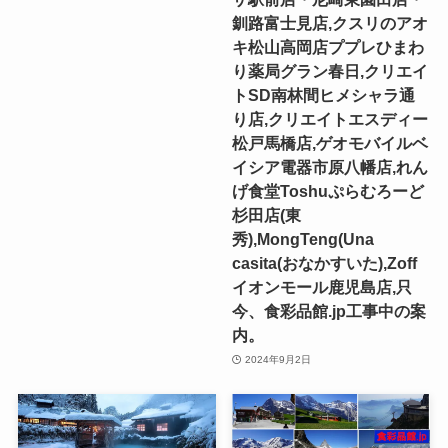
釧路富士見店,クスリのアオ
キ松山高岡店ププレひまわ
り薬局グラン春日,クリエイ
トSD南林間ヒメシャラ通
り店,クリエイトエスディー
松戸馬橋店,ゲオモバイルベ
イシア電器市原八幡店,れん
げ食堂Toshuぷらむろーど
杉田店(東
秀),MongTeng(Una
casita(おなかすいた),Zoff
イオンモール鹿児島店,只
今、食彩品館.jp工事中の案
内。
2024年9月2日