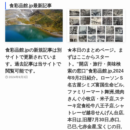
食彩品館.jp最新記事
食彩品館.jpの新規記事は別
★本日のまとめページ。ま
サイトで更新されていま
ずはここからスター
す。過去記事は当サイトで
ト。“開店・旅行・美味検
閲覧可能です。
索の窓口”食彩品館.jp,2024
年9月2日紹介。ローソンＳ
2024年9月3日
名古屋シミズ富国生命ビル,
ファミリーマート舞洲,焼肉
きんぐ小牧店・米子店,ステ
ーキ定食松牛八王子店,シャ
トレーゼ越谷せんげん台店,
本日は,旧暦7月30日,赤口,
己巳,七赤金星,宝くじの日,