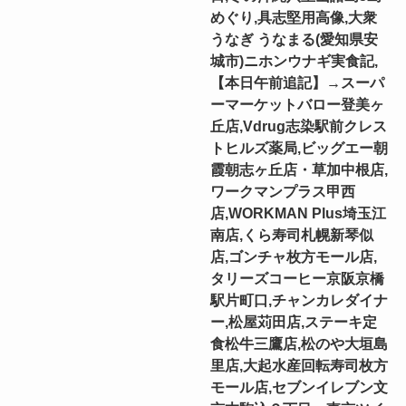
めぐり,具志堅用高像,大衆
うなぎ うなまる(愛知県安
城市)ニホンウナギ実食記,
【本日午前追記】→スーパ
ーマーケットバロー登美ヶ
丘店,Vdrug志染駅前クレス
トヒルズ薬局,ビッグエー朝
霞朝志ヶ丘店・草加中根店,
ワークマンプラス甲西
店,WORKMAN Plus埼玉江
南店,くら寿司札幌新琴似
店,ゴンチャ枚方モール店,
タリーズコーヒー京阪京橋
駅片町口,チャンカレダイナ
ー,松屋苅田店,ステーキ定
食松牛三鷹店,松のや大垣島
里店,大起水産回転寿司枚方
モール店,セブンイレブン文