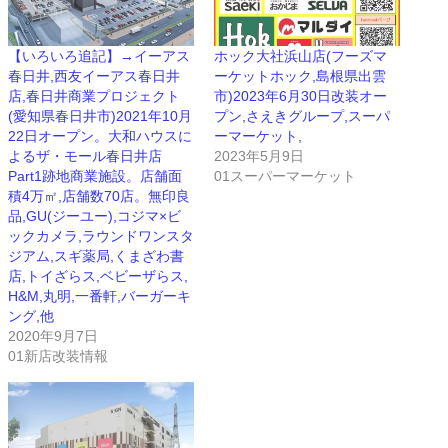
【いろいろ追記】→イーアス
ホック大社浜山店(フーズマ
春日井,西友イーアス春日井
ーケットホック,島根県出雲
店,春日井商業プロジェクト
市)2023年6月30日改装オー
(愛知県春日井市)2021年10月
プン,さえきグループ,スーパ
22日オープン。大和ハウスに
ーマーケット,
よるザ・モール春日井店
2023年5月9日
Part1跡地商業施設。店舗面
01スーパーマーケット
積4万㎡,店舗数70店。無印良
品,GU(ジーユー),コジマ×ビ
ックカメラ,ラウンドワンスタ
ジアム,スギ薬局,くまざわ書
店,トイざらス,ベビーザらス,
H&M,丸明,一番軒,バーガーキ
ング,他
2020年9月7日
01新店改装情報