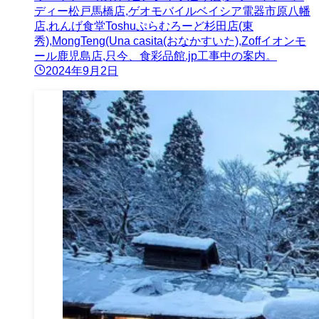
ディー松戸馬橋店,ゲオモバイルベイシア電器市原八幡
店,れんげ食堂Toshuぷらむろーど杉田店(東
秀),MongTeng(Una casita(おなかすいた),Zoffイオンモ
ール鹿児島店,只今、食彩品館.jp工事中の案内。
2024年9月2日