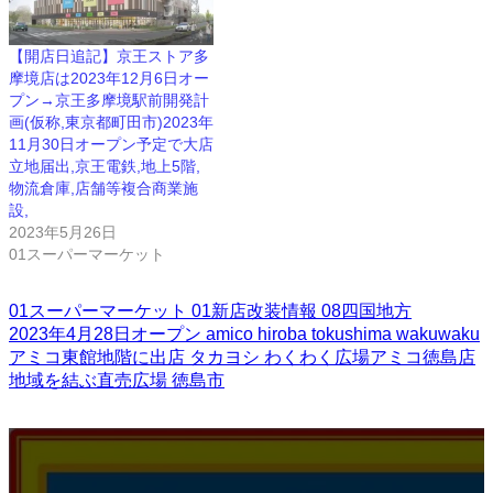
【開店日追記】京王ストア多
摩境店は2023年12月6日オー
プン→京王多摩境駅前開発計
画(仮称,東京都町田市)2023年
11月30日オープン予定で大店
立地届出,京王電鉄,地上5階,
物流倉庫,店舗等複合商業施
設,
2023年5月26日
01スーパーマーケット
01スーパーマーケット
01新店改装情報
08四国地方
2023年4月28日オープン
amico
hiroba
tokushima
wakuwaku
アミコ東館地階に出店
タカヨシ
わくわく広場アミコ徳島店
地域を結ぶ直売広場
徳島市