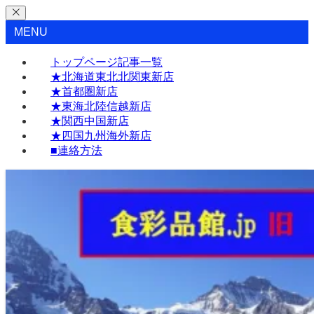
MENU
トップページ記事一覧
★北海道東北北関東新店
★首都圏新店
★東海北陸信越新店
★関西中国新店
★四国九州海外新店
■連絡方法