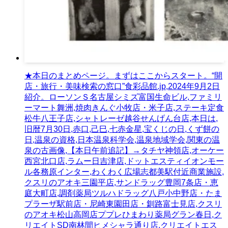
★本日のまとめページ。まずはここからスタート。“開
店・旅行・美味検索の窓口”食彩品館.jp,2024年9月2日
紹介。ローソンＳ名古屋シミズ富国生命ビル,ファミリ
ーマート舞洲,焼肉きんぐ小牧店・米子店,ステーキ定食
松牛八王子店,シャトレーゼ越谷せんげん台店,本日は,
旧暦7月30日,赤口,己巳,七赤金星,宝くじの日,くず餅の
日,温泉の資格,日本温泉科学会,温泉地域学会,関東の温
泉の古画像,【本日午前追記】→タチヤ神領店,オーケー
西宮北口店,ラムー日吉津店,ドットエスティイオンモー
ル各務原インター,わくわく広場志都美駅付近商業施設,
クスリのアオキ三園平店,サンドラッグ豊岡7条店・恵
庭大町店,調剤薬局ツルハドラッグ八戸小中野店・たま
プラーザ駅前店・尼崎東園田店・釧路富士見店,クスリ
のアオキ松山高岡店ププレひまわり薬局グラン春日,ク
リエイトSD南林間ヒメシャラ通り店,クリエイトエス