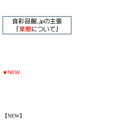
★NEW
【NEW】