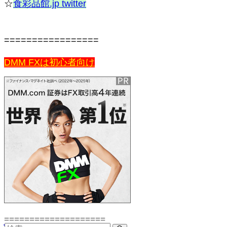
☆
食彩品館.jp twitter
=================
DMM FXは初心者向け
====================