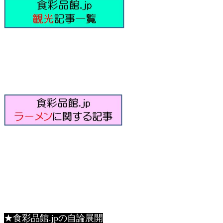
★食彩品館.jpの自論展開