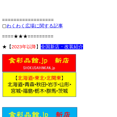
==================
▢
わくわく広場に関する記事
====★★★=========
★【
2023年以降
】
全国新
店・改装紹介