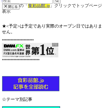
・最上部の「
食彩品館.jp
」クリックでトップページ
閉じる
表示
★<予定>は予定であり実際のオープン日ではありま
せん。
**********************
**************************
☆テーマ別記事