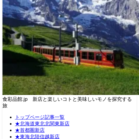
食彩品館.jp 新店と楽しいコトと美味しいモノを探究する
旅
トップページ記事一覧
★北海道東北北関東新店
★首都圏新店
★東海北陸信越新店