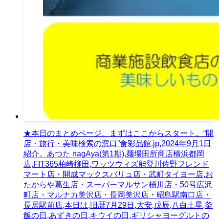
★本日のまとめページ。まずはここからスタート。“開
店・旅行・美味検索の窓口”食彩品館.jp,2024年9月1日
紹介。あつた nagAya(第1期),麺場田所商店横浜都岡
店,FIT365柏崎柳田,ワッツウィズ能登川佐野フレンド
マート店・開成マックスバリュ店・武町タイヨー店,お
たからや葛生店・スーパーマルサン桶川店・50号広沢
町店・マルナカ美沢店・長岡美沢店・昭島駅南口店・
長居駅前店,本日は,旧暦7月29日,大安,戊辰,八白土星,釜
飯の日,あずきの日,キウイの日,ギリシャヨーグルトの