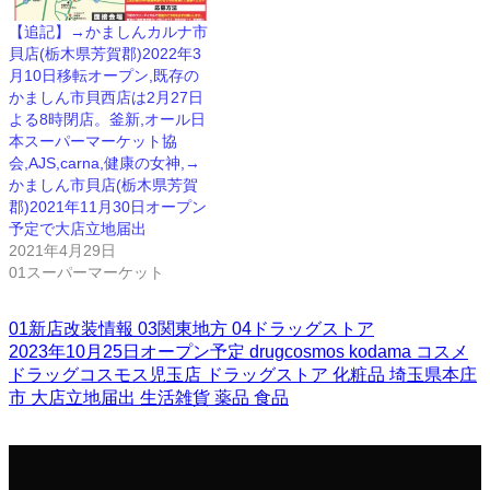
【追記】→かましんカルナ市
貝店(栃木県芳賀郡)2022年3
月10日移転オープン,既存の
かましん市貝西店は2月27日
よる8時閉店。釜新,オール日
本スーパーマーケット協
会,AJS,carna,健康の女神,→
かましん市貝店(栃木県芳賀
郡)2021年11月30日オープン
予定で大店立地届出
2021年4月29日
01スーパーマーケット
01新店改装情報
03関東地方
04ドラッグストア
2023年10月25日オープン予定
drugcosmos
kodama
コスメ
ドラッグコスモス児玉店
ドラッグストア
化粧品
埼玉県本庄
市
大店立地届出
生活雑貨
薬品
食品