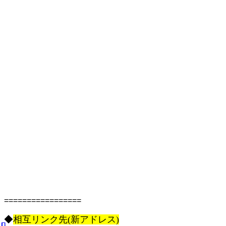
=================
◆
相互リンク先(新アドレス)