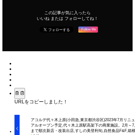
この記事が気に入ったら
いいね または フォローしてね！
Follow Me
URLをコピーしました！
アコルデ代々木上原(小田急,東京都渋谷区)2023年7月リニ
アルオープン予定,代々木上原駅高架下の商業施設。2月～7
まで順次新店・改装出店,すしの美登利旬,自然食品F&F,箱