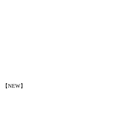
【NEW】