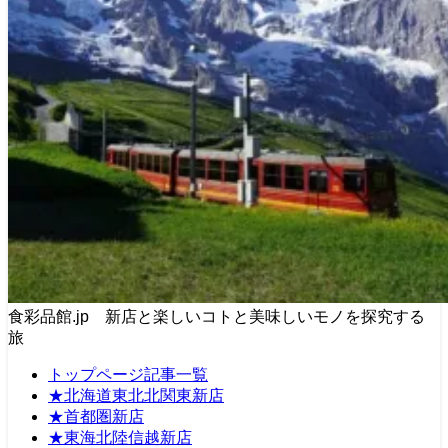
食彩品館.jp 新店と楽しいコトと美味しいモノを探究する
旅
トップページ記事一覧
★北海道東北北関東新店
★首都圏新店
★東海北陸信越新店