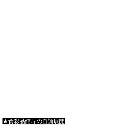
★食彩品館.jpの自論展開