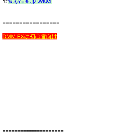
☆
食彩品館.jp twitter
=================
DMM FXは初心者向け
====================