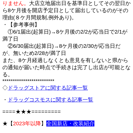
りません。
大店立地届出日を基準日としてその翌日か
ら8ケ月後を開店予定日として届出しているのがその
理由(８ケ月間規制,例外あり)。
・【参考事例】
①6/1届出(起算日)→8ケ月後の2/2が応当日で2/1が
満了日
②6/30届出(起算日)→8ケ月後の2/30が応当日だ
が、無いため2/28が満了日
また、8ケ月経過しなくとも意見を有しないと県から
の通知が届いた時点で手続きは完了し出店が可能とな
る。
*************************
◇
ドラッグストアに関する記事一覧
・
ドラッグコスモスに関する記事一覧
====★★★=========
★【
2023年以降
】
全国新
店・改装紹介