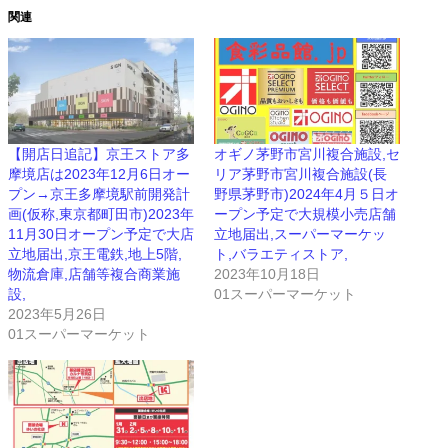
関連
【開店日追記】京王ストア多
オギノ茅野市宮川複合施設,セ
摩境店は2023年12月6日オー
リア茅野市宮川複合施設(長
プン→京王多摩境駅前開発計
野県茅野市)2024年4月５日オ
画(仮称,東京都町田市)2023年
ープン予定で大規模小売店舗
11月30日オープン予定で大店
立地届出,スーパーマーケッ
立地届出,京王電鉄,地上5階,
ト,バラエティストア,
物流倉庫,店舗等複合商業施
2023年10月18日
設,
01スーパーマーケット
2023年5月26日
01スーパーマーケット