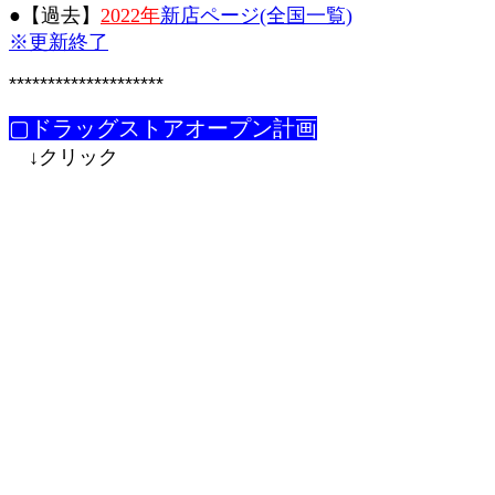
●【過去】
2022年
新店ページ(全国一覧)
※更新終了
********************
▢ドラッグストアオープン計画
↓クリック