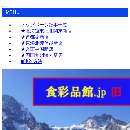
MENU
トップページ記事一覧
★北海道東北北関東新店
★首都圏新店
★東海北陸信越新店
★関西中国新店
★四国九州海外新店
■連絡方法