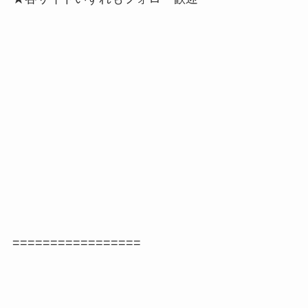
=================