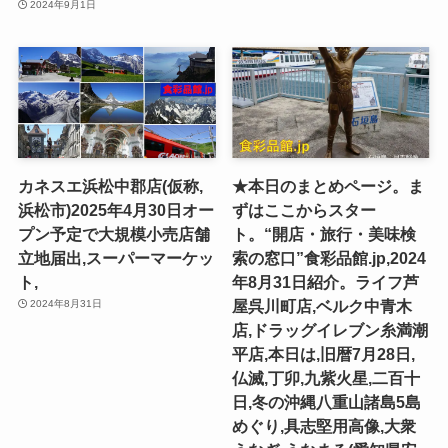
2024年9月1日
カネスエ浜松中郡店(仮称,
★本日のまとめページ。ま
浜松市)2025年4月30日オー
ずはここからスター
プン予定で大規模小売店舗
ト。“開店・旅行・美味検
立地届出,スーパーマーケッ
索の窓口”食彩品館.jp,2024
ト,
年8月31日紹介。ライフ芦
屋呉川町店,ベルク中青木
2024年8月31日
店,ドラッグイレブン糸満潮
平店,本日は,旧暦7月28日,
仏滅,丁卯,九紫火星,二百十
日,冬の沖縄八重山諸島5島
めぐり,具志堅用高像,大衆