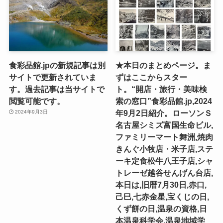
食彩品館.jpの新規記事は別
★本日のまとめページ。ま
サイトで更新されていま
ずはここからスター
す。過去記事は当サイトで
ト。“開店・旅行・美味検
閲覧可能です。
索の窓口”食彩品館.jp,2024
年9月2日紹介。ローソンＳ
2024年9月3日
名古屋シミズ富国生命ビル,
ファミリーマート舞洲,焼肉
きんぐ小牧店・米子店,ステ
ーキ定食松牛八王子店,シャ
トレーゼ越谷せんげん台店,
本日は,旧暦7月30日,赤口,
己巳,七赤金星,宝くじの日,
くず餅の日,温泉の資格,日
本温泉科学会,温泉地域学