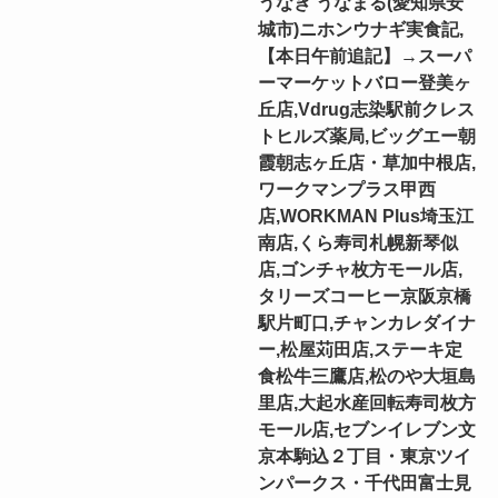
うなぎ うなまる(愛知県安
城市)ニホンウナギ実食記,
【本日午前追記】→スーパ
ーマーケットバロー登美ヶ
丘店,Vdrug志染駅前クレス
トヒルズ薬局,ビッグエー朝
霞朝志ヶ丘店・草加中根店,
ワークマンプラス甲西
店,WORKMAN Plus埼玉江
南店,くら寿司札幌新琴似
店,ゴンチャ枚方モール店,
タリーズコーヒー京阪京橋
駅片町口,チャンカレダイナ
ー,松屋苅田店,ステーキ定
食松牛三鷹店,松のや大垣島
里店,大起水産回転寿司枚方
モール店,セブンイレブン文
京本駒込２丁目・東京ツイ
ンパークス・千代田富士見