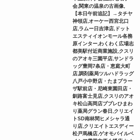
会,関東の温泉の古画像,
【本日午前追記】→タチヤ
神領店,オーケー西宮北口
店,ラムー日吉津店,ドット
エスティイオンモール各務
原インター,わくわく広場志
都美駅付近商業施設,クスリ
のアオキ三園平店,サンドラ
ッグ豊岡7条店・恵庭大町
店,調剤薬局ツルハドラッグ
八戸小中野店・たまプラー
ザ駅前店・尼崎東園田店・
釧路富士見店,クスリのアオ
キ松山高岡店ププレひまわ
り薬局グラン春日,クリエイ
トSD南林間ヒメシャラ通
り店,クリエイトエスディー
松戸馬橋店,ゲオモバイルベ