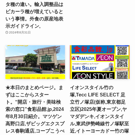
タ種の違い。輸入調整品は
ビカーラ種が増えていると
いう事情。外食の原産地表
示ガイドライン,
2024年8月31日
★本日のまとめページ。ま
イオンスタイル竹の
ずはここからスター
塚,Tecc LIFE SELECT ⾜
ト。“開店・旅行・美味検
⽴⽵ノ塚店(仮称,東京都足
索の窓口”食彩品館.jp,2024
立区)2025年夏オープン,ヤ
年8月30日紹介。マツゲン
マダデンキ,イオンスタイ
高野口店,ザビッグエクスプ
ル,東武伊勢崎線竹ノ塚駅至
レス春駒通店,コープこうべ
近,イトーヨーカドー竹の塚