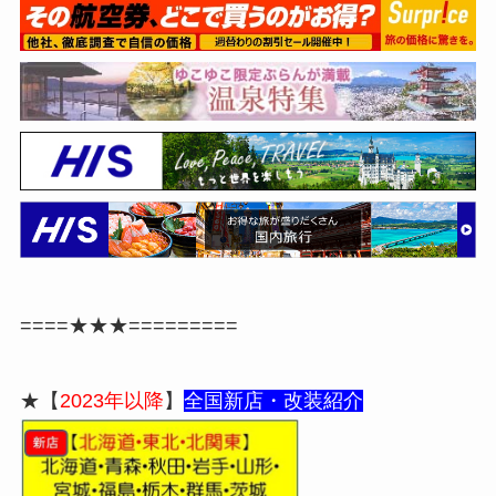
====★★★=========
★【
2023年以降
】
全国新
店・改装紹介