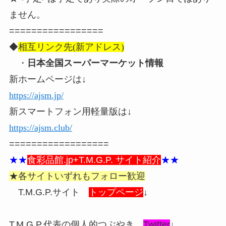
ません。
=================
◆
相互リンク先(新アドレス)
・
日本全国スーパーマーケット情報
新ホームページは↓
https://ajsm.jp/
新スマートフォン用軽量版は↓
https://ajsm.club/
==================
★★
食彩品館.jp+T.M.G.P. サイト紹介
★★
★各サイトいずれもフォロー歓迎
T.M.G.P.サイト
トップページ
↓
T.M.G.P.代表の個人的つぶやき
Twitter
↓