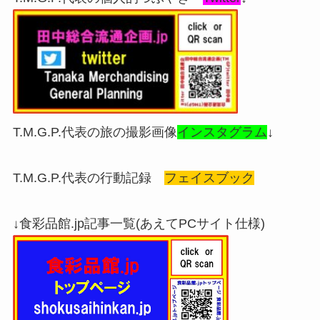
T.M.G.P.代表の旅の撮影画像
インスタグラム
↓
T.M.G.P.代表の行動記録
フェイスブック
↓食彩品館.jp記事一覧(あえてPCサイト仕様)