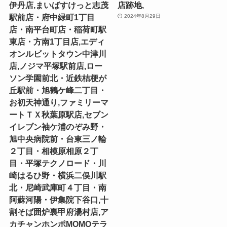
伊丹店,まいばすけっと志茂
店跡地,
駅前店・府中緑町1丁目
2024年8月29日
店・南平台町店・稲荷町駅
東店・方南1丁目店,エディ
オンルビットタウン中津川
店,ノジマ平塚駅前店,ロー
ソン学園前北・近鉄桔梗が
丘駅前・旭鶴ケ峰二丁目・
お初天神通り,ファミリーマ
ートＴＸ秋葉原駅店,セブン
イレブン袖ケ浦のぞみ野・
旭中央病院前・台東三ノ輪
２丁目・相模原相原２丁
目・平塚テクノロード・川
崎はるひ野・横浜二俣川駅
北・尼崎武庫町４丁目・南
阿蘇河陽・伊集院下谷口,十
割そば囲炉裏甲府湯村店,ア
カチャンホンポMOMOテラ