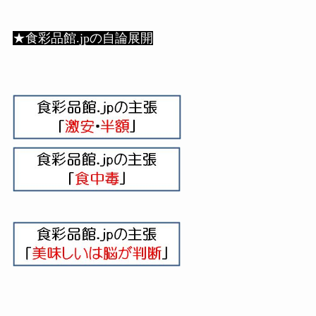
★食彩品館.jpの自論展開