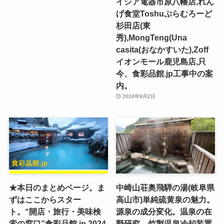
イシア電器市原八幡店,れん
げ食堂Toshuぷらむろーど
杉田店(東
秀),MongTeng(Una
casita(おなかすいた),Zoff
イオンモール鹿児島店,只
今、食彩品館.jp工事中の案
内。
2024年9月2日
★本日のまとめページ。ま
中崎山荘奥飛騨の湯(岐阜県
ずはここからスター
高山市)単純硫黄泉の魅力。
ト。“開店・旅行・美味検
源泉の成分変化。温泉の在
索の窓口”食彩品館.jp,2024
野研究。竹製温泉冷却装置