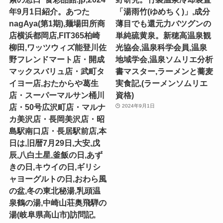
年9月1日紹介。あつた
「湯雨竹(ゆめちく)」,成分
nagAya(第1期),麺場田所商
薄目でも還元力バツグンの
店横浜都岡店,FIT365柏崎
単純硫黄泉。新穂高温泉観
柳田,ワッツウィズ能登川佐
光協会,温泉科学会員,温泉
野フレンドマート店・開成
地域学会,温泉ソムリエ分析
マックスバリュ店・武町タ
書マスター,ラーメンと蕎麦
イヨー店,おたからや葛生
実食記,(ラーメンソムリエ
店・スーパーマルサン桶川
資格)
店・50号広沢町店・マルナ
2024年9月1日
カ美沢店・長岡美沢店・昭
島駅南口店・長居駅前店,本
日は,旧暦7月29日,大安,戊
辰,八白土星,釜飯の日,あず
きの日,キウイの日,ギリシ
ャヨーグルトの日,おわら風
の盆,冬の東北秘湯,乳頭温
泉鶴の湯,中崎山荘奥飛騨の
湯(岐阜県高山市)訪問記,