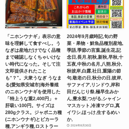
「ニホンウナギ」表示の意
2024年9月歳時記,旬の野
味を理解して食すべし。う
菜・果物・鮮魚品種別産地,
なぎは産地だけでなく品種
季語,季節の言葉,誕生花,記
まで確認しなくちゃいけな
念日,長月,初秋,新秋,早秋,十
い時代になった。そして注
五夜,中秋の名月,八朔,秋分,
文即提供されたこと
秋彼岸,白露,社日,重陽の節
も“？”。大衆うなぎ うなま
句,敬老の日,秋分の日,彼岸,
る(愛知県安城市)海外養殖
サファイア,リンドウ,岸和
のニホンウナギを使用した
田だんじり祭,極早生みか
「特上うな重2,400円」＋
ん,豊水梨,つがる,シャイン
肝吸い100円。サイズは
マスカット,冷凍マグロ,真
280gクラス。ジャポニカ種
イワシ,ほっけ,生するめい
(ニホンウナギ)とビカーラ
か,
種,アンギラ種,ロストラー
2024年8月30日