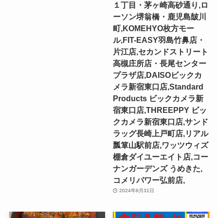
１丁目・茅ヶ崎高砂通り,ロ
ーソン堺翁橋・鹿児島皷川
町,KOMEHYO枚方モー
ル,FIT-EASY羽島竹鼻店・
片江店,セカンドストリート
高槻庄所店・長尾センター
プラザ店,DAISOビックカ
メラ新宿東口店,Standard
Products ビックカメラ新
宿東口店,THREEPPY ビッ
クカメラ新宿東口店,サンド
ラッグ長崎上戸町店,リアル
瓢箪山駅前店,ワッツウィズ
棚倉ダイユーエイト店,コー
ナンガーデンズ うめきた,
コメリパワー弘前店,
2024年8月31日