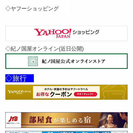
や
◇ヤフーショッピング
◇紀ノ国屋オンライン(近日公開)
◇旅行