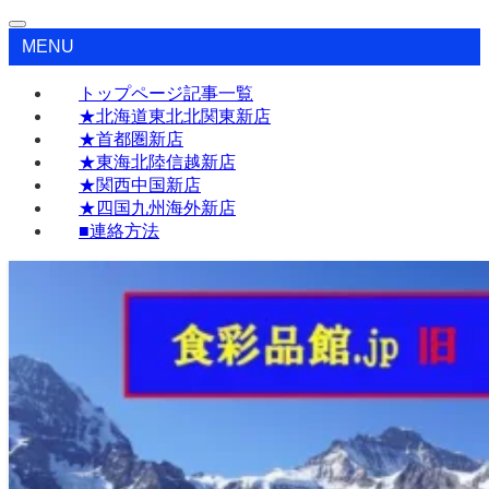
MENU
トップページ記事一覧
★北海道東北北関東新店
★首都圏新店
★東海北陸信越新店
★関西中国新店
★四国九州海外新店
■連絡方法