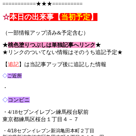
===========★★★==========
☆
本日の出来事【
当初予定
】
コピペ禁止 食彩品館.jp記事です
（一部情報アップ済み&予定含む）
★
桃色塗りつぶしは単独記事へリンク
★
★リンクのついてない情報はそのうち追記予定★
【
追記
】は当記事アップ後に追記した情報
◇
ご近所
・
◇
コンビニ
・4/18セブンイレブン練馬桜台駅前
東京都練馬区桜台１丁目４－７
・4/18セブンイレブン新潟亀田本町２丁目