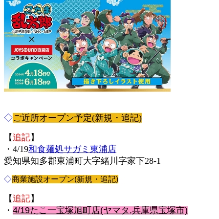
◇
ご近所オープン予定(新規・追記)
【
追記
】
・4/19
和食麺処サガミ東浦店
愛知県知多郡東浦町大字緒川字家下28-1
◇
商業施設オープン(新規・追記)
【
追記
】
・
4/19たこ一宝塚旭町店(ヤマタ,兵庫県宝塚市)