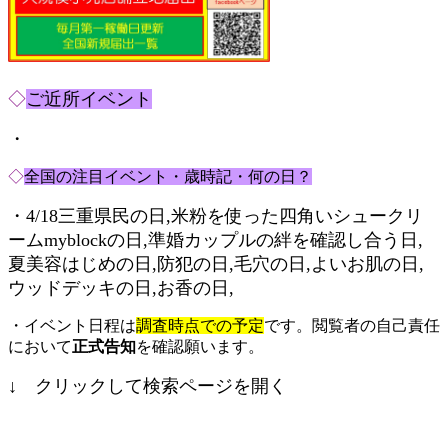
◇
ご近所イベント
・
◇
全国の注目イベント・歳時記・何の日？
・4/18三重県民の日,米粉を使った四角いシュークリ
ームmyblockの日,準婚カップルの絆を確認し合う日,
夏美容はじめの日,防犯の日,毛穴の日,よいお肌の日,
ウッドデッキの日,お香の日,
・イベント日程は
調査時点での予定
です。閲覧者の自己責任
において
正式告知
を確認願います。
↓ クリックして検索ページを開く