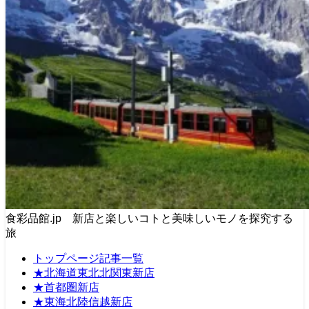
食彩品館.jp 新店と楽しいコトと美味しいモノを探究する
旅
トップページ記事一覧
★北海道東北北関東新店
★首都圏新店
★東海北陸信越新店