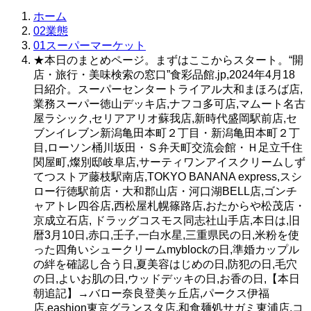
ホーム
02業態
01スーパーマーケット
★本日のまとめページ。まずはここからスタート。“開
店・旅行・美味検索の窓口”食彩品館.jp,2024年4月18
日紹介。スーパーセンタートライアル大和まほろば店,
業務スーパー徳山デッキ店,ナフコ多可店,マムート名古
屋ラシック,セリアアリオ蘇我店,新時代盛岡駅前店,セ
ブンイレブン新潟亀田本町２丁目・新潟亀田本町２丁
目,ローソン桶川坂田・Ｓ弁天町交流会館・Ｈ足立千住
関屋町,燦別邸岐阜店,サーティワンアイスクリームしず
てつストア藤枝駅南店,TOKYO BANANA express,スシ
ロー行徳駅前店・大和郡山店・河口湖BELL店,ゴンチ
ャアトレ四谷店,西松屋札幌篠路店,おたからや松茂店・
京成立石店, ドラッグコスモス同志社山手店,本日は,旧
暦3月10日,赤口,壬子,一白水星,三重県民の日,米粉を使
った四角いシュークリームmyblockの日,準婚カップル
の絆を確認し合う日,夏美容はじめの日,防犯の日,毛穴
の日,よいお肌の日,ウッドデッキの日,お香の日,【本日
朝追記】→バロー奈良登美ヶ丘店,パークス伊福
店,eashion東京グランスタ店,和食麺処サガミ東浦店,コ