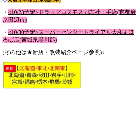
・
<10/23予定>ドラッグコスモス同志社山手店(京都府
京田辺市)
・
<10/30予定>スーパーセンタートライアル大和まほ
ろば店(宮城県黒川郡)
(その他は★新店・改装紹介ページ参照)↓