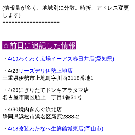
(情報量が多く、地域別に分散。時折、アドレス変更
します)
===================
☆前日に追記した情報
・
4/19わくわく広場イーアス春日井店(愛知県)
・4/23
リーズデリ伊勢上地店
三重県伊勢市上地町字川西3118番地1
・4/26にぎりたてドンキアラタマ店
名古屋市南区駈上一丁目1番31号
・4/30焼肉きんぐ浜北店
静岡県浜松市浜名区新原2388-2
・
4/18改装わたなべ生鮮館城東店(岡山市)