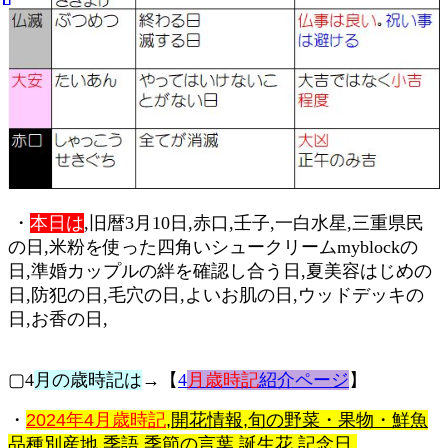
・
本日は
,旧暦3月10日,赤口,壬子,一白水星,三重県民
の日,米粉を使った四角いシュークリームmyblockの
日,準婚カップルの絆を確認し合う日,夏美容はじめの
日,防犯の日,毛穴の日,よいお肌の日,ウッドデッキの
日,お香の日,
▢4
月の歳時記は
→【
4
月歳時記
紹介ページ
】
・
2024年4月歳時記
,開花情報,旬の野菜・果物・鮮魚
品種別産地,季語,季節の言葉,誕生花,記念日,