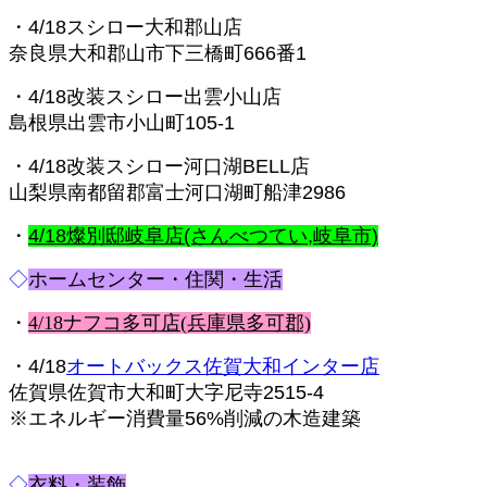
・4/18スシロー大和郡山店
奈良県大和郡山市下三橋町666番1
・4/18改装スシロー出雲小山店
島根県出雲市小山町105-1
・4/18改装スシロー河口湖BELL店
山梨県南都留郡富士河口湖町船津2986
・
4/18燦別邸岐阜店(さんべつてい,岐阜市)
◇
ホームセンター・住関・生活
・
4/18ナフコ多可店(兵庫県多可郡)
・4/18
オートバックス佐賀大和インター店
佐賀県佐賀市大和町大字尼寺2515-4
※エネルギー消費量56%削減の木造建築
◇
衣料・装飾