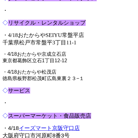
・
◇
リサイクル・レンタルショップ
・4/18おたからやSEIYU常盤平店
千葉県松戸市常盤平3丁目11-1
・4/18おたからや京成立石店
東京都葛飾区立石1丁目12-12
・4/18おたからや松茂店
徳島県板野郡松茂町広島東裏２３−１
◇
サービス
・
◇
スーパーマーケット・食品販売店
・4/18
イーズマート京阪守口店
大阪府守口市河原町8番3号