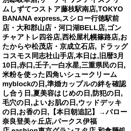
ムしずてつストア藤枝駅南店,TOKYO
BANANA express,スシロー行徳駅前
店・大和郡山店・河口湖BELL店,ゴン
チャアトレ四谷店,西松屋札幌篠路店,お
たからや松茂店・京成立石店, ドラッグ
コスモス同志社山手店,本日は,旧暦3月
10日,赤口,壬子,一白水星,三重県民の日,
米粉を使った四角いシュークリーム
myblockの日,準婚カップルの絆を確認
し合う日,夏美容はじめの日,防犯の日,
毛穴の日,よいお肌の日,ウッドデッキ
の日,お香の日,【本日朝追記】→バロー
奈良登美ヶ丘店,パークス伊福
店,eashion東京グランスタ店,和食麺処