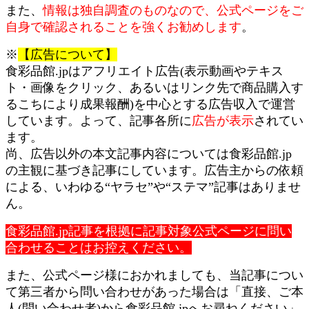
また、
情報は独自調査のものなので、公式ページをご
自身で確認されることを強くお勧めします
。
※
【広告について】
食彩品館.jpはアフリエイト広告(表示動画やテキス
ト・画像をクリック、あるいはリンク先で商品購入す
るこちにより成果報酬)を中心とする広告収入で運営
しています。よって、記事各所に
広告が表示
されてい
ます。
尚、広告以外の本文記事内容については食彩品館.jp
の主観に基づき記事にしています。広告主からの依頼
による、いわゆる“ヤラセ”や“ステマ”記事はありませ
ん。
食彩品館.jp記事を根拠に記事対象公式ページに問い
合わせることはお控えください。
また、公式ページ様におかれましても、当記事につい
て第三者から問い合わせがあった場合は「直接、ご本
人(問い合わせ者)から食彩品館.jpへお尋ねください」