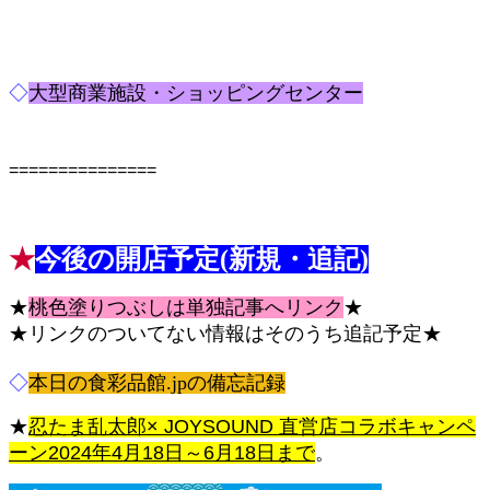
◇
大型商業施設・ショッピングセンター
===============
ピペ禁止 食彩品館.jp記事です
★
今後の開店予定(新規・追記)
★
桃色塗りつぶしは単独記事へリンク
★
★リンクのついてない情報はそのうち追記予定★
◇
本日の食彩品館.jpの備忘記録
★
忍たま乱太郎× JOYSOUND 直営店コラボキャンペ
ーン2024年4月18日～6月18日まで
。