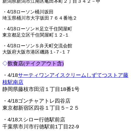
新潟県新潟市江南区亀田本町２丁目３４２－甲
・4/18ローソン桶川坂田
埼玉県桶川市大字坂田７６４番地２
・4/18ローソンＨ足立千住関屋町
東京都足立区千住関屋町１２‐１
・4/18ローソンＳ弁天町交流会館
大阪府大阪市港区磯路１‐７‐１７
◇
飲食店(テイクアウト含)
・4/18
サーティワンアイスクリームしずてつストア藤
枝駅南店
静岡県藤枝市田沼１丁目18番1号
・4/18ゴンチャアトレ四谷店
東京都新宿区四谷１丁目５−２５
・4/18スシロー行徳駅前店
千葉県市川市行徳駅前1丁目22-9