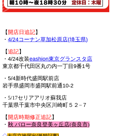
【
開店日追記
】
・
4/24コーナン草加松原店(埼玉県)
【
追記
】
・4/24改装
eashion東京グランスタ店
東京都千代田区丸の内一丁目9番1号
・5/4新時代盛岡駅前店
岩手県盛岡市盛岡駅前通10-2
・5/17セリアアリオ蘇我店
千葉県千葉市中央区川崎町５２−７
【
開店時期修正追記
】
・
秋 バロー奈良登美ヶ丘店(奈良市)
◇
大店立地届出(単独記事)