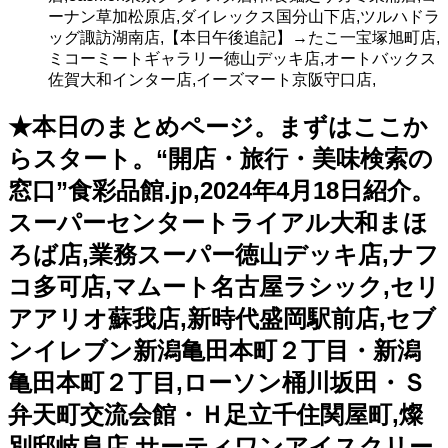
ーナン草加松原店,ダイレックス国分山下店,ツルハドラ
ッグ諏訪湖南店,【本日午後追記】→たこ一宝塚旭町店,
ミコーミートギャラリー徳山デッキ店,オートバックス
佐賀大和インター店,イーズマート京阪守口店,
★本日のまとめページ。まずはここか
らスタート。“開店・旅行・美味検索の
窓口”食彩品館.jp,2024年4月18日紹介。
スーパーセンタートライアル大和まほ
ろば店,業務スーパー徳山デッキ店,ナフ
コ多可店,マムート名古屋ラシック,セリ
アアリオ蘇我店,新時代盛岡駅前店,セブ
ンイレブン新潟亀田本町２丁目・新潟
亀田本町２丁目,ローソン桶川坂田・Ｓ
弁天町交流会館・Ｈ足立千住関屋町,燦
別邸岐阜店,サーティワンアイスクリー