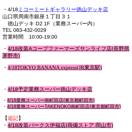
・4/18
ミコーミートギャラリー徳山デッキ店
山口県周南市銀座１丁目３１
徳山デッキ D2 1F（業務スーパー内）
TEL 083-432-0029
営業時間 10:00-19:00
・
4/18改装Aコープファーマーズサンライフ店(長野県
茅野市)
・
4/18TOKYO BANANA express(JR東京駅)
・
4/18予定業務スーパー徳山デッキ店
・
4/18業務スーパー南町田店(東京都町田市)
・
4/18業務スーパーTAKENOKO南町田店(東京都町田市)
【
追記
】
・
4/18改装パークス伊福店(両備ストア,岡山市)