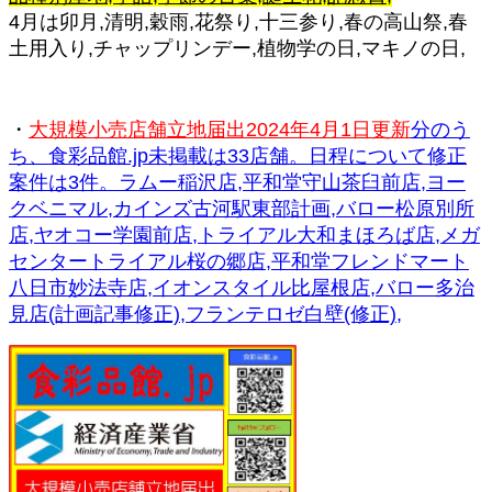
4月は卯月,清明,穀雨,花祭り,十三参り,春の高山祭,春
土用入り,チャップリンデー,植物学の日,マキノの日,
・
大規模小売店舗立地届出2024年4月1日更新
分のう
ち、食彩品館.jp未掲載は33店舗。日程について修正
案件は3件。ラムー稲沢店,平和堂守山茶臼前店,ヨー
クベニマル,カインズ古河駅東部計画,バロー松原別所
店,ヤオコー学園前店,トライアル大和まほろば店,メガ
センタートライアル桜の郷店,平和堂フレンドマート
八日市妙法寺店,イオンスタイル比屋根店,バロー多治
見店(計画記事修正),フランテロゼ白壁(修正),