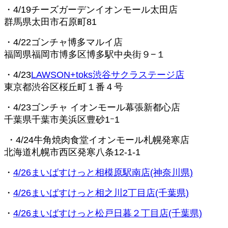
・4/19チーズガーデンイオンモール太田店
群馬県太田市石原町81
・4/22ゴンチャ博多マルイ店
福岡県福岡市博多区博多駅中央街９−１
・4/23
LAWSON+toks渋谷サクラステージ店
東京都渋谷区桜丘町１番４号
・4/23ゴンチャ イオンモール幕張新都心店
千葉県千葉市美浜区豊砂1ｰ1
・4/24牛角焼肉食堂イオンモール札幌発寒店
北海道札幌市西区発寒八条12-1-1
・
4/26まいばすけっと相模原駅南店(神奈川県)
・
4/26まいばすけっと相之川2丁目店(千葉県)
・
4/26まいばすけっと松戸日暮２丁目店(千葉県)