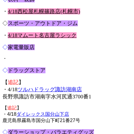
・
4/18西松屋札幌篠路店(札幌市)
◇
スポーツ・アウトドア・ジム
・
4/18マムート名古屋ラシック
◇
家電量販店
・
◇
ドラッグストア
【
追記
】
・4/18
ツルハドラッグ諏訪湖南店
長野県諏訪市湖南字水河尻通3700番1
【
追記
】
・4/18
ダイレックス国分山下店
鹿児島県霧島市国分山下町21番27号
◇
ダラーショップ・バラエティグッズ