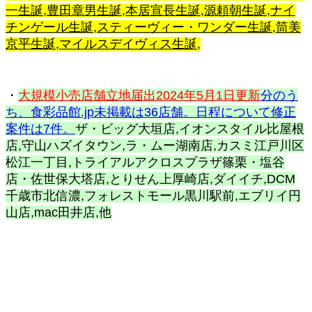
一生誕,豊田章男生誕,本居宣長生誕,源頼朝生誕,ナイ
チンゲール生誕,スティーヴィー・ワンダー生誕,筒美
京平生誕,マイルスデイヴィス生誕,
・
大規模小売店舗立地届出2024年5月1日更新
分のう
ち、食彩品館.jp未掲載は36店舗。日程について修正
案件は7件。
ザ・ビッグ大垣店,イオンスタイル比屋根
店,守山ハズイタウン,ラ・ムー湖南店,カスミ江戸川区
松江一丁目,トライアルアクロスプラザ篠栗・塩谷
店・佐世保大塔店,とりせん上厚崎店,ダイイチ,DCM
千歳市北信濃,フォレストモール黒川駅前,エブリイ円
山店,mac田井店,他