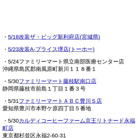
・
5/18改装ザ・ビッグ新利府店(宮城県
)
・
5/23改装A-プライス堺店(トーホー)
・5/24ファミリーマート県立南部医療センター店
沖縄県島尻郡南風原町新川１１８番１
・5/30
ファミリーマート藤枝駅南口店
静岡県藤枝市前島１丁目１番３号
・5/31
ファミリーマートＡＢＣ豊川Ｓ店
愛知県豊川市本野ケ原四丁目５番地
・5/30
カルディコーヒーファーム京王リトナード永福
町店
東京都杉並区永福2-60-31