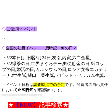
◇
ご近所イベント
・
◇
全国の注目イベント・歳時記・何の日？
・5/2本日は,旧暦3月24日,友引,丙寅,六白金星,
・5/2緑茶の日,世界まぐろデー,郵便貯金の日,紙コッ
プの日,婚活の日,カルシウムの日,ロシア女帝エカテリ
ーナ2世生誕,樋口一葉生誕,デビッド・ベッカム生誕,
・イベント日程は
調査時点での予定
です。閲覧者の自己責任
において
正式告知
を確認願います。
==================
★
★
【NEW】
記事検索★
★