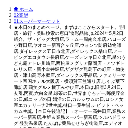
ホーム
02業態
01スーパーマーケット
★本日のまとめページ。まずはここからスタート。“開
店・旅行・美味検索の窓口”食彩品館.jp,2024年5月2日
紹介。ザ・ビッグ大垣店,ラ・ムー周南久米店,ハローズ
小野田店,ヤオコー新百合ヶ丘店,ウォンツ防府鋳物師
店,ダイレックス五日市北店,ダイレックス桑山店,アー
ビングエコタウン長府店,ケーズデンキ日立北店,星のう
どん庵アトレ川崎店,西松屋メグリア藤岡店・アツギト
レリス店・新小倉井堀店,ザグザグ児島下の町店・勅使
店・津山高野本郷店,ダイレックス宇品店,ファミリーマ
ート帝国ホテル大阪店・横須賀三笠通り店,しゃぶ葉下
諏訪店,鶏笑グルメ横丁みやび店,本日は,旧暦3月24日,
友引,丙寅,六白金星,緑茶の日,世界まぐろデー,郵便貯金
の日,紙コップの日,婚活の日,カルシウムの日,ロシア女
帝エカテリーナ2世生誕,樋口一葉生誕,デビッド・ベッ
カム生誕,【本日午後追記】→オーケー高井田店,業務ス
ーパー新富店,生鮮＆業務スーパー新富店,ツルハドラッ
グ 登別温泉店,たんぽぽ薬局せせらぎ街道店,エディオ