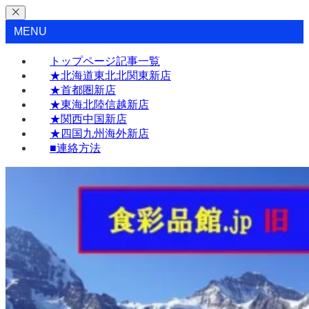
MENU
トップページ記事一覧
★北海道東北北関東新店
★首都圏新店
★東海北陸信越新店
★関西中国新店
★四国九州海外新店
■連絡方法