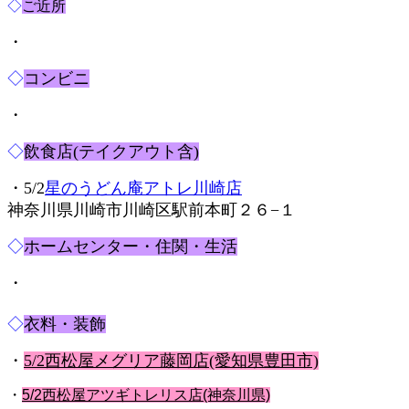
◇
ご近所
・
◇
コンビニ
・
◇
飲食店(テイクアウト含)
・5/2
星のうどん庵アトレ川崎店
神奈川県川崎市川崎区駅前本町２６−１
◇
ホームセンター・住関・生活
・
◇
衣料・装飾
・
5/2西松屋メグリア藤岡店(愛知県豊田市)
・
5/2西松屋アツギトレリス店(神奈川県)