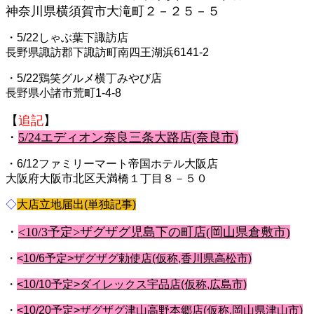
神奈川県横須賀市大滝町２－２５－５
・5/22しゃぶ葉下諏訪店
長野県諏訪郡下諏訪町南四王湖浜6141-2
・5/22鶏笑グルメ横丁みやび店
長野県小諸市荒町1-4-8
【
追記
】
・
5/24エディオン奈良三条大路店(奈良市)
・6/12ファミリーマート帝国ホテル大阪店
大阪府大阪市北区天満橋１丁目８－５０
◇
大店立地届出(単独記事)
・
<10/3予定>ザグザグ児島下の町店(岡山県倉敷市)
・
<
10/6予定>ザグザグ勅使店(仮称,香川県高松市)
・
<10/10予定>ダイレックス宇品店(仮称,広島市)
・
<10/20予定>ザグザグ津山高野本郷店(仮称,岡山県津山市)