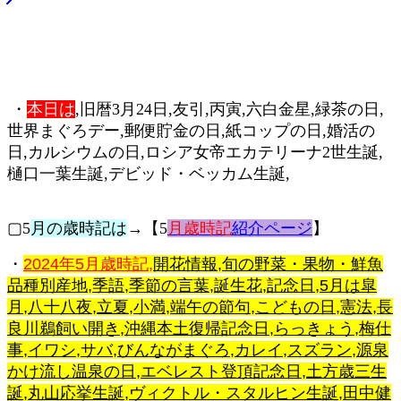
・
本日は
,旧暦3月24日,友引,丙寅,六白金星,緑茶の日,
世界まぐろデー,郵便貯金の日,紙コップの日,婚活の
日,カルシウムの日,ロシア女帝エカテリーナ2世生誕,
樋口一葉生誕,デビッド・ベッカム生誕,
▢5
月の歳時記は
→【5
月歳時記
紹介ページ
】
・
2024年5月歳時記,
開花情報,旬の野菜・果物・鮮魚
品種別産地,季語,季節の言葉,誕生花,記念日,5月は皐
月,八十八夜,立夏,小満,端午の節句,こどもの日,憲法,長
良川鵜飼い開き,沖縄本土復帰記念日,らっきょう,梅仕
事,イワシ,サバ,びんながまぐろ,カレイ,スズラン,源泉
かけ流し温泉の日,エベレスト登頂記念日,土方歳三生
誕,丸山応挙生誕,ヴィクトル・スタルヒン生誕,田中健