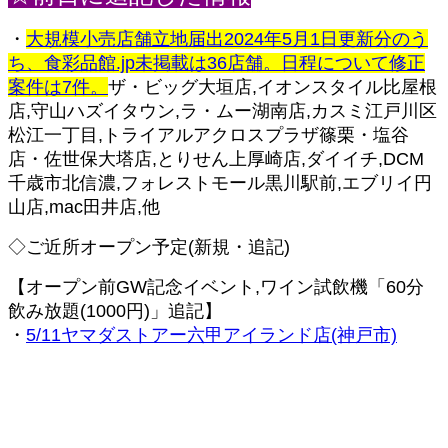
・
大規模小売店舗立地届出2024年5月1日更新分のう
ち、食彩品館.jp未掲載は36店舗。日程について修正
案件は7件。
ザ・ビッグ大垣店,イオンスタイル比屋根
店,守山ハズイタウン,ラ・ムー湖南店,カスミ江戸川区
松江一丁目,トライアルアクロスプラザ篠栗・塩谷
店・佐世保大塔店,とりせん上厚崎店,ダイイチ,DCM
千歳市北信濃,フォレストモール黒川駅前,エブリイ円
山店,mac田井店,他
◇ご近所オープン予定(新規・追記)
【オープン前GW記念イベント,ワイン試飲機「60分
飲み放題(1000円)」追記】
・
5/11ヤマダストアー六甲アイランド店(神戸市)