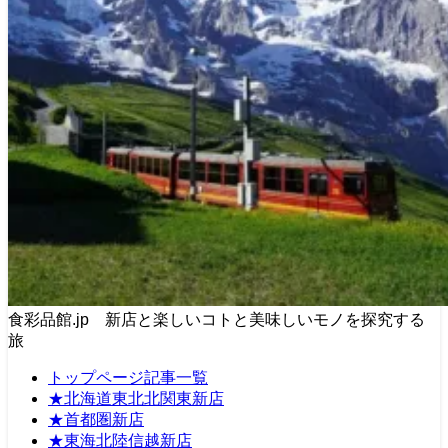
食彩品館.jp 新店と楽しいコトと美味しいモノを探究する
旅
トップページ記事一覧
★北海道東北北関東新店
★首都圏新店
★東海北陸信越新店