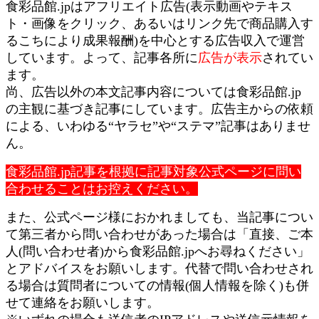
食彩品館.jpはアフリエイト広告(表示動画やテキス
ト・画像をクリック、あるいはリンク先で商品購入す
るこちにより成果報酬)を中心とする広告収入で運営
しています。よって、記事各所に
広告が表示
されてい
ます。
尚、広告以外の本文記事内容については食彩品館.jp
の主観に基づき記事にしています。広告主からの依頼
による、いわゆる“ヤラセ”や“ステマ”記事はありませ
ん。
食彩品館.jp記事を根拠に記事対象公式ページに問い
合わせることはお控えください。
また、公式ページ様におかれましても、当記事につい
て第三者から問い合わせがあった場合は「直接、ご本
人(問い合わせ者)から食彩品館.jpへお尋ねください」
とアドバイスをお願いします。代替で問い合わせされ
る場合は質問者についての情報(個人情報を除く)も併
せて連絡をお願いします。