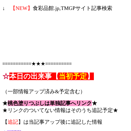
↓
【NEW】
食彩品館.jp,TMGPサイト記事検索
================
===========★★★==========
☆
本日の出来事【
当初予定
】
コピペ禁止 食彩品館.jp記事です
（一部情報アップ済み&予定含む）
★
桃色塗りつぶしは単独記事へリンク
★
★リンクのついてない情報はそのうち追記予定★
【
追記
】は当記事アップ後に追記した情報