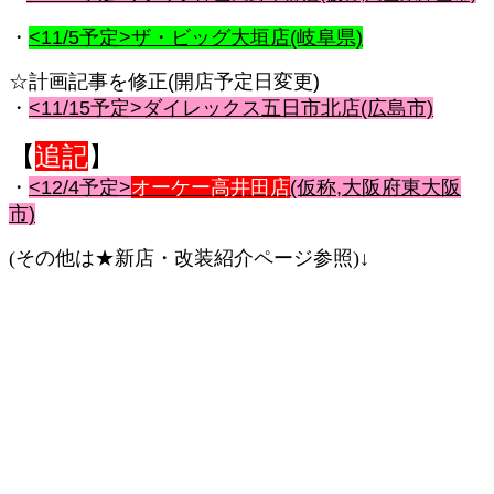
・
<11/5予定>ザ・ビッグ大垣店(岐阜県)
☆計画記事を修正(開店予定日変更)
・
<11/15予定>ダイレックス五日市北店(広島市)
【
追記
】
・
<12/4予定>
オーケー高井田店
(仮称,大阪府東大阪
市)
(その他は★新店・改装紹介ページ参照)↓