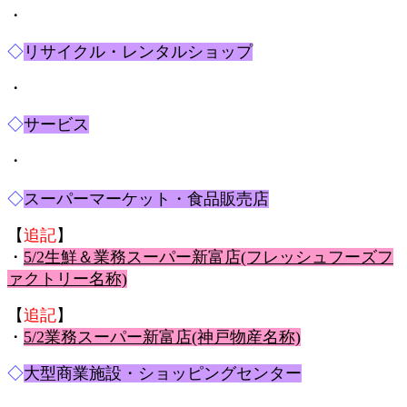
・
◇
リサイクル・レンタルショップ
・
◇
サービス
・
◇
スーパーマーケット・食品販売店
【
追記
】
・
5/2生鮮＆業務スーパー新富店(フレッシュフーズフ
ァクトリー名称)
【
追記
】
・
5/2業務スーパー新富店(神戸物産名称)
◇
大型商業施設・ショッピングセンター