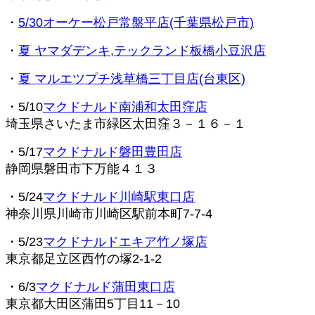
・
5/30オーケー松戸常盤平店(千葉県松戸市)
・
夏 ヤマダデンキ,テックランド板橋小豆沢店
・
夏 マルエツプチ浅草橋三丁目店(台東区)
・5/10
マクドナルド南浦和太田窪店
埼玉県さいたま市緑区太田窪３－１６－１
・5/17
マクドナルド磐田豊田店
静岡県磐田市下万能４１３
・5/24
マクドナルド川崎駅東口店
神奈川県川崎市川崎区駅前本町7-7-4
・5/23
マクドナルドエキア竹ノ塚店
東京都足立区西竹の塚2-1-2
・6/3
マクドナルド蒲田東口店
東京都大田区蒲田5丁目11－10