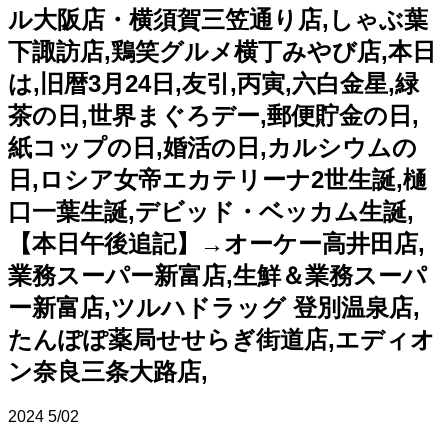
ル大阪店・横須賀三笠通り店,しゃぶ葉
下諏訪店,鶏笑グルメ横丁みやび店,本日
は,旧暦3月24日,友引,丙寅,六白金星,緑
茶の日,世界まぐろデー,郵便貯金の日,
紙コップの日,婚活の日,カルシウムの
日,ロシア女帝エカテリーナ2世生誕,樋
口一葉生誕,デビッド・ベッカム生誕,
【本日午後追記】→オーケー高井田店,
業務スーパー新富店,生鮮＆業務スーパ
ー新富店,ツルハドラッグ 登別温泉店,
たんぽぽ薬局せせらぎ街道店,エディオ
ン奈良三条大路店,
2024
5/02