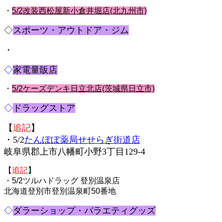
・
5/2改装西松屋新小倉井堀店(北九州市)
◇
スポーツ・アウトドア・ジム
・
◇
家電量販店
・
5/2ケーズデンキ日立北店(茨城県日立市)
◇
ドラッグストア
【
追記
】
・5/2
たんぽぽ薬局せせらぎ街道店
岐阜県郡上市八幡町小野3丁目129-4
【
追記
】
・5/2ツルハドラッグ 登別温泉店
北海道登別市登別温泉町50番地
◇
ダラーショップ・バラエティグッズ