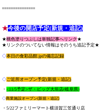
===============
ピペ禁止 食彩品館.jp記事です
★
今後の開店予定(新規・追記)
★
桃色塗りつぶしは単独記事へリンク
★
★リンクのついてない情報はそのうち追記予定★
◇
本日の食彩品館.jpの備忘記録
◇
ご近所オープン予定(新規・追記)
・
<11/5予定>ザ・ビッグ大垣店(岐阜県)
◇
商業施設オープン(新規・追記)
・5/22ファミリーマート横須賀三笠通り店