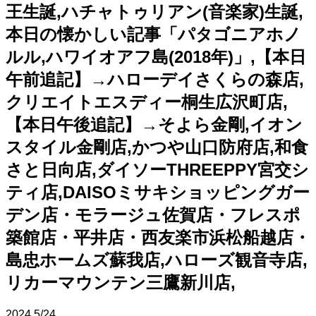
王生誕,ハチャトゥリアン(音楽家)生誕,
本日の懐かしい記事「パタゴニアホノ
ルル,ハワイオアフ島(2018年)」,【本日
午前追記】→ハローデイさくらの森店,
クリエイトエスディー桐生広沢町店,
【本日午後追記】→そよら金剛,イオン
スタイル金剛店,かつや山口防府店,和食
さと日向店,ダイソーTHREEPPY宮交シ
ティ店,DAISOミサキショッピングガー
デン店・モラージュ佐賀店・フレスポ
築館店・平井店・西友楽市浜松船越店・
島忠ホームズ蘇我店,ハローズ観音寺店,
リカーマウンテン三鷹新川店,
2024
5/24