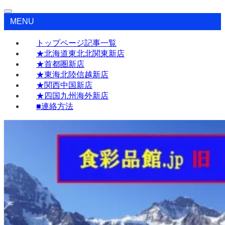
MENU
トップページ記事一覧
★北海道東北北関東新店
★首都圏新店
★東海北陸信越新店
★関西中国新店
★四国九州海外新店
■連絡方法