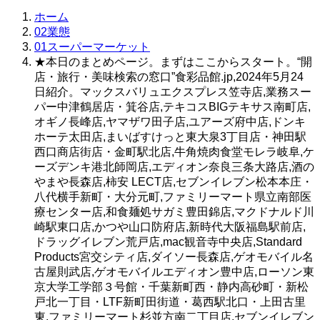
ホーム
02業態
01スーパーマーケット
★本日のまとめページ。まずはここからスタート。“開
店・旅行・美味検索の窓口”食彩品館.jp,2024年5月24
日紹介。マックスバリュエクスプレス笠寺店,業務スー
パー中津鶴居店・箕谷店,テキコスBIGテキサス南町店,
オギノ長峰店,ヤマザワ田子店,ユアーズ府中店,ドンキ
ホーテ太田店,まいばすけっと東大泉3丁目店・神田駅
西口商店街店・金町駅北店,牛角焼肉食堂モレラ岐阜,ケ
ーズデンキ港北師岡店,エディオン奈良三条大路店,酒の
やまや長森店,柿安 LECT店,セブンイレブン松本本庄・
八代横手新町・大分元町,ファミリーマート県立南部医
療センター店,和食麺処サガミ豊田錦店,マクドナルド川
崎駅東口店,かつや山口防府店,新時代大阪福島駅前店,
ドラッグイレブン荒戸店,mac観音寺中央店,Standard
Products宮交シティ店,ダイソー長森店,ゲオモバイル名
古屋則武店,ゲオモバイルエディオン豊中店,ローソン東
京大学工学部３号館・千葉新町西・静内高砂町・新松
戸北一丁目・LTF新町田街道・葛西駅北口・上田古里
東,ファミリーマート杉並方南二丁目店,セブンイレブン