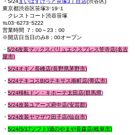
・5/24
まいばすけっと笹塚3丁目店
(渋谷区)
東京都渋谷区笹塚3ｰ19ｰ1
クレストコート渋谷笹塚
℡03ｰ6273ｰ5222
営業時間 7：00～23：00
※開店日当日のみ8：00オープン
5/24改装マックスバリュエクスプレス笠寺店(名古
・
屋市)
・
5/24オギノ長峰店(長野県茅野市)
・
5/24テキコスBIGテキサス南町店(帯広市)
・
5/24移転ドン・キホーテ太田店(群馬県
)
・
5/24改装ユアーズ府中店(安芸郡)
・
5/24改装ヤマザワ田子店(仙台市)
・
5/24(5/17ソフト)酒のやまや長森店(岐阜市)