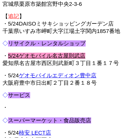
宮城県栗原市築館宮野中央2-3-6
【
追記
】
・5/24DAISOミサキショッピングガーデン店
千葉県いすみ市岬町大字江場土字関内1857番地
◇
リサイクル・レンタルショップ
・
5/24ゲオモバイル名古屋則武店
愛知県名古屋市西区則武新町３丁目１番１７号
・5/24
ゲオモバイルエディオン豊中店
大阪府豊中市日出町２丁目２番１８号
◇
サービス
・
◇
スーパーマーケット・食品販売店
・5/24
柿安 LECT店