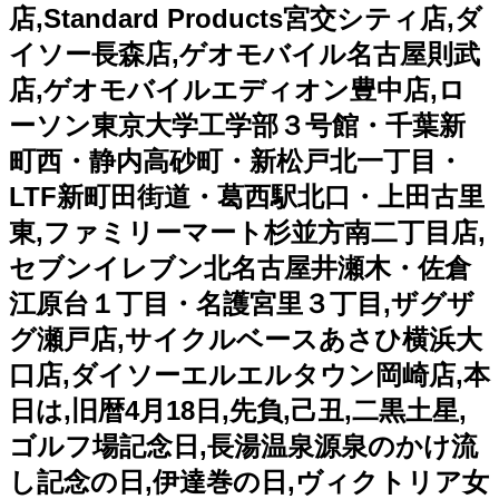
店,Standard Products宮交シティ店,ダ
イソー長森店,ゲオモバイル名古屋則武
店,ゲオモバイルエディオン豊中店,ロ
ーソン東京大学工学部３号館・千葉新
町西・静内高砂町・新松戸北一丁目・
LTF新町田街道・葛西駅北口・上田古里
東,ファミリーマート杉並方南二丁目店,
セブンイレブン北名古屋井瀬木・佐倉
江原台１丁目・名護宮里３丁目,ザグザ
グ瀬戸店,サイクルベースあさひ横浜大
口店,ダイソーエルエルタウン岡崎店,本
日は,旧暦4月18日,先負,己丑,二黒土星,
ゴルフ場記念日,長湯温泉源泉のかけ流
し記念の日,伊達巻の日,ヴィクトリア女