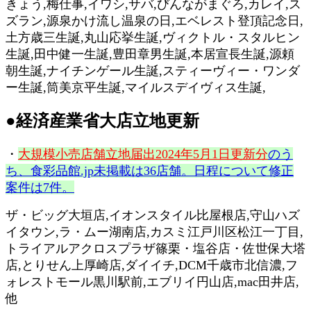
きょう,梅仕事,イワシ,サバ,びんながまぐろ,カレイ,ス
ズラン,源泉かけ流し温泉の日,エベレスト登頂記念日,
土方歳三生誕,丸山応挙生誕,ヴィクトル・スタルヒン
生誕,田中健一生誕,豊田章男生誕,本居宣長生誕,源頼
朝生誕,ナイチンゲール生誕,スティーヴィー・ワンダ
ー生誕,筒美京平生誕,マイルスデイヴィス生誕
,
●経済産業省大店立地更新
・
大規模小売店舗立地届出2024年5月1日更新分
のう
ち、食彩品館.jp未掲載は36店舗。日程について修正
案件は7件。
ザ・ビッグ大垣店,イオンスタイル比屋根店,守山ハズ
イタウン,ラ・ムー湖南店,カスミ江戸川区松江一丁目,
トライアルアクロスプラザ篠栗・塩谷店・佐世保大塔
店,とりせん上厚崎店,ダイイチ,DCM千歳市北信濃,フ
ォレストモール黒川駅前,エブリイ円山店,mac田井店,
他