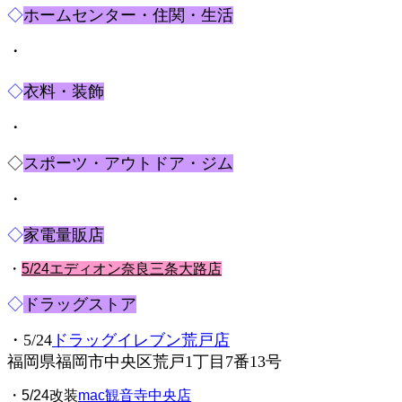
◇
ホームセンター・住関・生活
・
◇
衣料・装飾
・
◇
スポーツ・アウトドア・ジム
・
◇
家電量販店
・
5/24エディオン奈良三条大路店
◇
ドラッグストア
・5/24
ドラッグイレブン荒戸店
福岡県福岡市中央区荒戸1丁目7番13号
・5/24改装
mac観音寺中央店