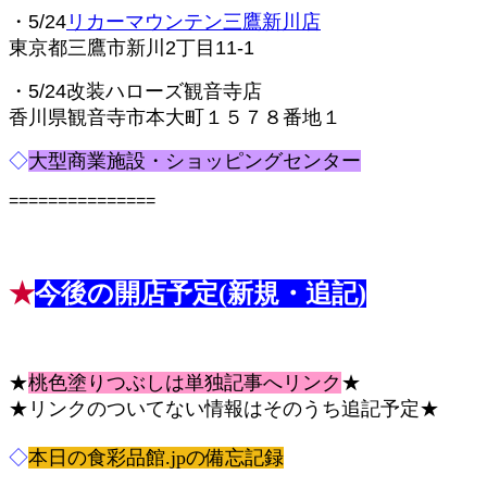
・5/24
リカーマウンテン三鷹新川店
東京都三鷹市新川2丁目11-1
・5/24改装ハローズ観音寺店
香川県観音寺市本大町１５７８番地１
◇
大型商業施設・ショッピングセンター
===============
ピペ禁止 食彩品館.jp記事です
★
今後の開店予定(新規・追記)
★
桃色塗りつぶしは単独記事へリンク
★
★リンクのついてない情報はそのうち追記予定★
◇
本日の食彩品館.jpの備忘記録