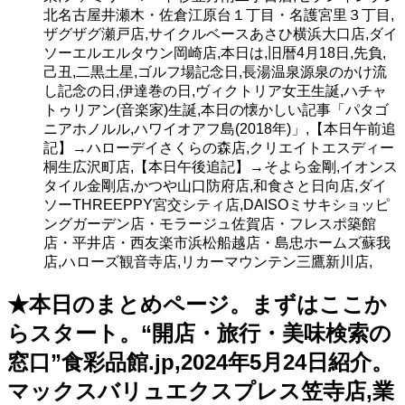
北名古屋井瀬木・佐倉江原台１丁目・名護宮里３丁目,
ザグザグ瀬戸店,サイクルベースあさひ横浜大口店,ダイ
ソーエルエルタウン岡崎店,本日は,旧暦4月18日,先負,
己丑,二黒土星,ゴルフ場記念日,長湯温泉源泉のかけ流
し記念の日,伊達巻の日,ヴィクトリア女王生誕,ハチャ
トゥリアン(音楽家)生誕,本日の懐かしい記事「パタゴ
ニアホノルル,ハワイオアフ島(2018年)」,【本日午前追
記】→ハローデイさくらの森店,クリエイトエスディー
桐生広沢町店,【本日午後追記】→そよら金剛,イオンス
タイル金剛店,かつや山口防府店,和食さと日向店,ダイ
ソーTHREEPPY宮交シティ店,DAISOミサキショッピ
ングガーデン店・モラージュ佐賀店・フレスポ築館
店・平井店・西友楽市浜松船越店・島忠ホームズ蘇我
店,ハローズ観音寺店,リカーマウンテン三鷹新川店,
★本日のまとめページ。まずはここか
らスタート。“開店・旅行・美味検索の
窓口”食彩品館.jp,2024年5月24日紹介。
マックスバリュエクスプレス笠寺店,業