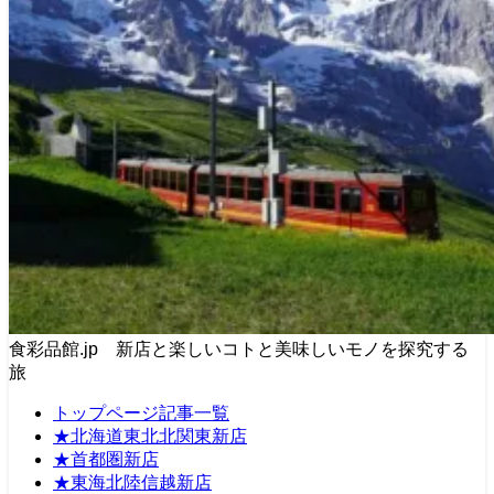
食彩品館.jp 新店と楽しいコトと美味しいモノを探究する
旅
トップページ記事一覧
★北海道東北北関東新店
★首都圏新店
★東海北陸信越新店