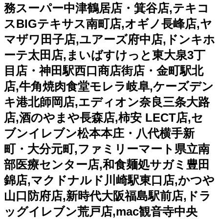
務スーパー中津鶴居店・箕谷店,テキコ
スBIGテキサス南町店,オギノ長峰店,ヤ
マザワ田子店,ユアーズ府中店,ドンキホ
ーテ太田店,まいばすけっと東大泉3丁
目店・神田駅西口商店街店・金町駅北
店,牛角焼肉食堂モレラ岐阜,ケーズデン
キ港北師岡店,エディオン奈良三条大路
店,酒のやまや長森店,柿安 LECT店,セ
ブンイレブン松本本庄・八代横手新
町・大分元町,ファミリーマート県立南
部医療センター店,和食麺処サガミ豊田
錦店,マクドナルド川崎駅東口店,かつや
山口防府店,新時代大阪福島駅前店,ドラ
ッグイレブン荒戸店,mac観音寺中央