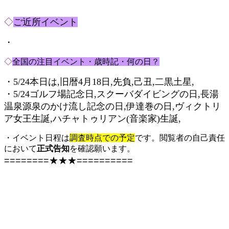
◇
ご近所イベント
・
◇
全国の注目イベント・歳時記・何の日？
・5/24本日は,旧暦4月18日,先負,己丑,二黒土星,
・5/24ゴルフ場記念日,スクーバダイビングの日,長湯
温泉源泉のかけ流し記念の日,伊達巻の日,ヴィクトリ
ア女王生誕,ハチャトゥリアン(音楽家)生誕,
・イベント日程は
調査時点での予定
です。閲覧者の自己責任
において
正式告知
を確認願います。
========★★★==========