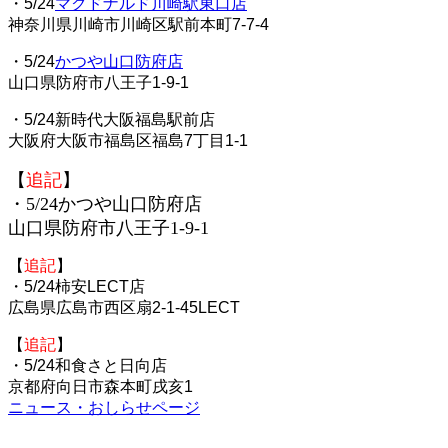
・5/24
マクドナルド川崎駅東口店
神奈川県川崎市川崎区駅前本町7-7-4
・5/24
かつや山口防府店
山口県防府市八王子1-9-1
・5/24新時代大阪福島駅前店
大阪府大阪市福島区福島7丁目1-1
【
追記
】
・5/24かつや山口防府店
山口県防府市八王子1-9-1
【
追記
】
・5/24柿安LECT店
広島県広島市西区扇2-1-45LECT
【
追記
】
・5/24和食さと日向店
京都府向日市森本町戌亥1
ニュース・おしらせページ