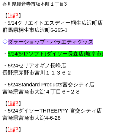
香川県観音寺市坂本町１丁目3
【
追記
】
・5/24クリエイトエスディー桐生広沢町店
群馬県桐生市広沢町6-265-1
◇
ダラーショップ・バラエティグッズ
・
5/24(5/17ソフト)ダイソー長森店(岐阜市)
・5/24セリアオギノ長峰店
長野県茅野市宮川１１３６２
・5/24Standard Products宮交シティ店
宮崎県宮崎市大淀４丁目６−２８
【
追記
】
・5/24ダイソーTHREEPPY 宮交シティ店
宮崎県宮崎市大淀4-6-28
【
追記
】