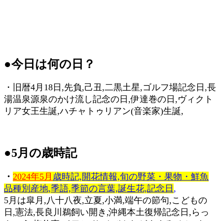
●
今日は何の日？
・旧暦4月18日,先負,己丑,二黒土星,ゴルフ場記念日,長
湯温泉源泉のかけ流し記念の日,伊達巻の日,ヴィクト
リア女王生誕,ハチャトゥリアン(音楽家)生誕,
●5月の歳時記
・
2024年5月
歳時記,開花情報,旬の野菜・果物・鮮魚
品種別産地,季語,季節の言葉,誕生花,記念日
,
5月は皐月,八十八夜,立夏,小満,端午の節句,こどもの
日,憲法,長良川鵜飼い開き,沖縄本土復帰記念日,らっ