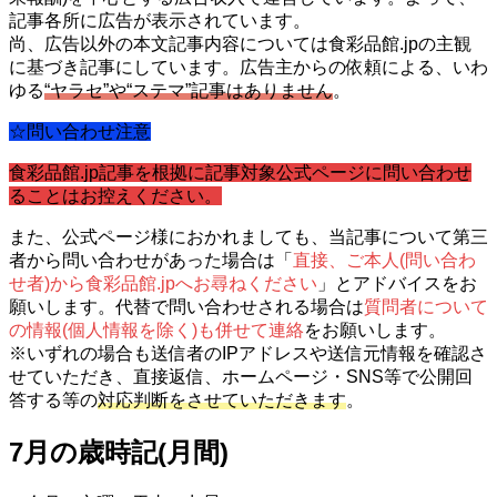
記事各所に広告が表示されています。
尚、広告以外の本文記事内容については食彩品館.jpの主観
に基づき記事にしています。広告主からの依頼による、いわ
ゆる
“ヤラセ”や“ステマ”記事はありません
。
☆問い合わせ注意
食彩品館.jp記事を根拠に記事対象公式ページに問い合わせ
ることはお控えください。
また、公式ページ様におかれましても、当記事について第三
者から問い合わせがあった場合は「
直接、ご本人(問い合わ
せ者)から食彩品館.jpへお尋ねください
」とアドバイスをお
願いします。代替で問い合わせされる場合は
質問者について
の情報(個人情報を除く)も併せて連絡
をお願いします。
※いずれの場合も送信者のIPアドレスや送信元情報を確認さ
せていただき、直接返信、ホームページ・SNS等で公開回
答する等の
対応判断をさせていただきます
。
7月の歳時記(月間)