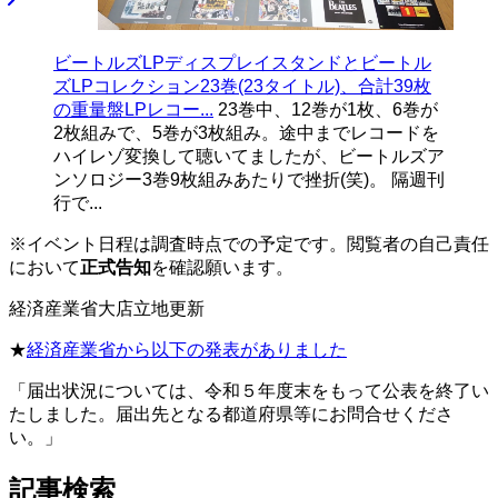
ビートルズLPディスプレイスタンドとビートル
ズLPコレクション23巻(23タイトル)、合計39枚
の重量盤LPレコー...
23巻中、12巻が1枚、6巻が
2枚組みで、5巻が3枚組み。途中までレコードを
ハイレゾ変換して聴いてましたが、ビートルズア
ンソロジー3巻9枚組みあたりで挫折(笑)。 隔週刊
行で...
※イベント日程は調査時点での予定です。閲覧者の自己責任
において
正式告知
を確認願います。
経済産業省大店立地更新
★
経済産業省から以下の発表がありました
「届出状況については、令和５年度末をもって公表を終了い
たしました。届出先となる都道府県等にお問合せくださ
い。」
記事検索