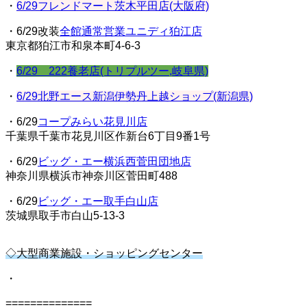
・
6/29フレンドマート茨木平田店(大阪府)
・6/29改装
全館通常営業ユニディ狛江店
東京都狛江市和泉本町4-6-3
・
6/29 222養老店(トリプルツー,岐阜県)
・
6/29北野エース新潟伊勢丹上越ショップ(新潟県)
・6/29
コープみらい花見川店
千葉県千葉市花見川区作新台6丁目9番1号
・6/29
ビッグ・エー横浜西菅田団地店
神奈川県横浜市神奈川区菅田町488
・6/29
ビッグ・エー取手白山店
茨城県取手市白山5-13-3
◇大型商業施設・ショッピングセンター
・
==============