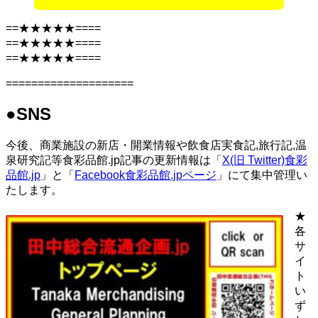
==★★★★★====
==★★★★★====
==★★★★★====
====================
●SNS
今後、商業施設の新店・開業情報や飲食店実食記,旅行記,温
泉研究記等食彩品館.jp記事の更新情報は「
X(旧 Twitter)
食彩
品館.jp
」と「
Facebook食彩品館.jpページ
」にて集中管理い
たします。
★
各
サ
イ
ト
い
ず