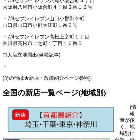
・7/4セブンイレブン八尾小阪合町４丁目
大阪府八尾市小阪合町４丁目２番１３号
・7/4セブンイレブン山口小郡御幸町
山口県山口市小郡大江町１番６号
・7/4セブンイレブン高松上之町１丁目
香川県高松市上之町１丁目１６番５
▢大店立地届出(単独記事)
・
(その他は★新店・改装紹介ページ参照)↓
全国の新店一覧ページ(地域別)
(情
報
量が多
く、地
域別に
分散。時