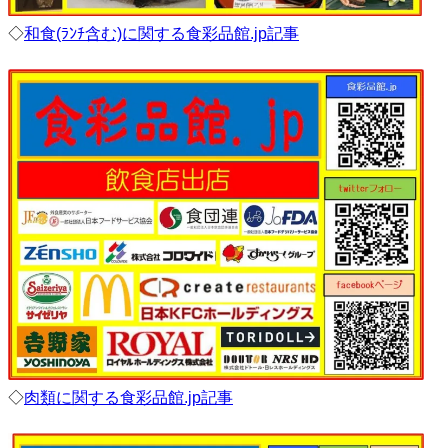
◇
和食(ﾗﾝﾁ含む)に関する食彩品館.jp記事
◇
肉類に関する食彩品館.jp記事