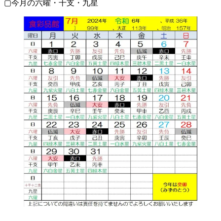
▢今月の六曜・干支・九星