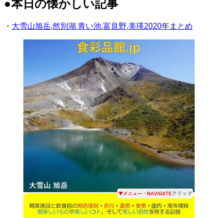
●本日の懐かしい記事
・
大雪山旭岳,然別湖,青い池,富良野,美瑛2020年まとめ