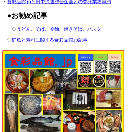
・
食彩品館.jpと田中流通総合企画との委託業務契約
●お勧め記事
◇
うどん、そば、冷麺、焼きそば、パスタ
◇
鮮魚と寿司に関する食彩品館.jp記事