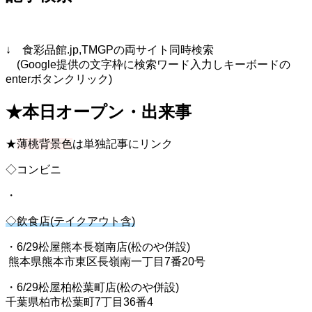
↓ 食彩品館.jp,TMGPの両サイト同時検索
(Google提供の文字枠に検索ワード入力しキーボードの
enterボタンクリック)
★本日オープン・出来事
★
薄桃背景色
は単独記事にリンク
◇コンビニ
・
◇飲食店(テイクアウト含)
・6/29松屋熊本長嶺南店(松のや併設)
熊本県熊本市東区長嶺南一丁目7番20号
・6/29松屋柏松葉町店(松のや併設)
千葉県柏市松葉町7丁目36番4