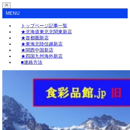
MENU
トップページ記事一覧
★北海道東北北関東新店
★首都圏新店
★東海北陸信越新店
★関西中国新店
★四国九州海外新店
■連絡方法