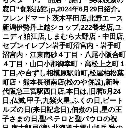
窓口”食彩品館.jp,2024年6月29日紹介。
フレンドマート茨木平田店,北野エース
新潟伊勢丹上越ショップ,222養老店,ユ
ニディ狛江店,しまむら大野店・中田店,
セブンイレブン岩手町沼宮内・岩手町
沼宮内・江東南砂４丁目・八尾小阪合町
４丁目・山口小郡御幸町・高松上之町１
丁目,や台ずし相模原駅前町,松屋柏松葉
町店・熊本長嶺南店(松のや併設),新時
代阪急三宮駅西口店,本日は,旧暦5月24
日,仏滅,甲子,九紫火星,ふくの日,ビート
ルズの日(来日記念日),佃煮の日,星の王
子さまの日,聖ペテロと聖パウロの祝
日,廉太郎忌(滝),北海道大雪山旭岳,秋の