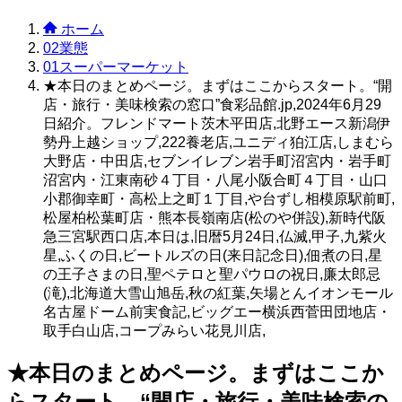
ホーム
02業態
01スーパーマーケット
★本日のまとめページ。まずはここからスタート。“開
店・旅行・美味検索の窓口”食彩品館.jp,2024年6月29
日紹介。フレンドマート茨木平田店,北野エース新潟伊
勢丹上越ショップ,222養老店,ユニディ狛江店,しまむら
大野店・中田店,セブンイレブン岩手町沼宮内・岩手町
沼宮内・江東南砂４丁目・八尾小阪合町４丁目・山口
小郡御幸町・高松上之町１丁目,や台ずし相模原駅前町,
松屋柏松葉町店・熊本長嶺南店(松のや併設),新時代阪
急三宮駅西口店,本日は,旧暦5月24日,仏滅,甲子,九紫火
星,ふくの日,ビートルズの日(来日記念日),佃煮の日,星
の王子さまの日,聖ペテロと聖パウロの祝日,廉太郎忌
(滝),北海道大雪山旭岳,秋の紅葉,矢場とんイオンモール
名古屋ドーム前実食記,ビッグエー横浜西菅田団地店・
取手白山店,コープみらい花見川店,
★本日のまとめページ。まずはここか
らスタート。“開店・旅行・美味検索の