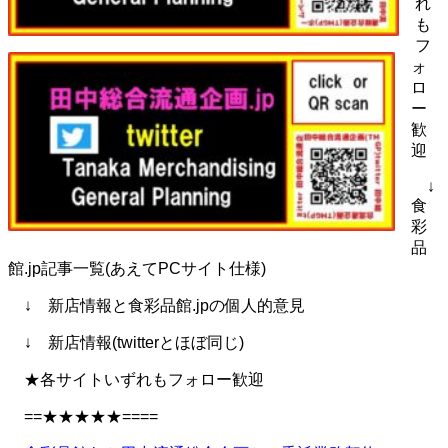
れ
も
フ
ォ
ロ
ー
歓
迎
↓
食
彩
品
館.jp記事一覧(あえてPCサイト仕様)
↓ 新店情報と食彩品館.jpの個人的意見
↓ 新店情報(twitterとほぼ同じ)
★各サイトいずれもフォロー歓迎
==★★★★★====