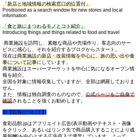
「新店と地域情報の検索窓口的位置付」
Positioned as a search window for new stores and local
information
「食と旅にまつわるモノとコト紹介」
Introducing things and things related to food and travel
商業施設を訪問し、素敵な商品や売場作り、客志向のサー
ビスに感心し、それを紹介するブログからスタート。
現在は
商業施設の新店・改装情報を中心に、旅の思い出や食
事について記事
にしています。
商業施設はスーパーマーケットを中心に気になるオープン情
報を紹介。
全国を対象に情報収集していますが、全部は網羅しておりま
せん。
また、情報は独自調査のものなので、
公式ページをご自身で
確認
されることを強くお勧めします。
※【広告について】
食彩品館.jpはアフリエイト広告(表示動画やテキスト・画像
をクリック、あるいはリンク先で商品購入することにより成
果報酬)を中心とする広告収入で運営しています。よって、