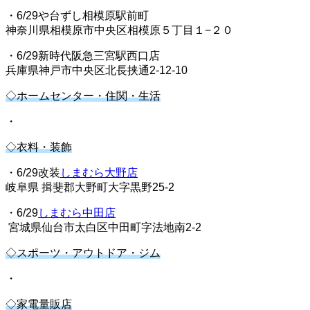
・6/29や台ずし相模原駅前町
神奈川県相模原市中央区相模原５丁目１−２０
・6/29新時代阪急三宮駅西口店
兵庫県神戸市中央区北長挟通2-12-10
◇ホームセンター・住関・生活
・
◇衣料・装飾
・6/29改装
しまむら大野店
岐阜県 揖斐郡大野町大字黒野25-2
・6/29
しまむら中田店
宮城県仙台市太白区中田町字法地南2-2
◇スポーツ・アウトドア・ジム
・
◇家電量販店