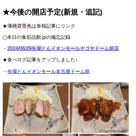
★今後の開店予定(新規・追記)
★
薄桃背景色
は単独記事にリンク
▢本日の食彩品館.jpの備忘記録
・
2024/06/29矢場とんイオンモールナゴヤドーム前店
★食べログ記事をアップしました↓
・
矢場とんイオンモール名古屋ドーム前