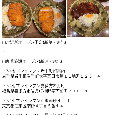
▢ご近所オープン予定(新規・追記)
・
▢商業施設オープン(新規・追記)
・7/4セブンイレブン岩手町沼宮内
岩手県岩手郡岩手町大字五日市第１１地割１２３－４
・7/4セブンイレブン喜多方岩月町
福島県喜多方市岩月町橿野字下前田２０６－１
・7/4セブンイレブン江東南砂４丁目
東京都江東区南砂４丁目５番１４