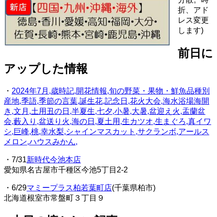
折、アド
レス変更
します)
前日に
アップした情報
・
2024年7月,歳時記,開花情報,旬の野菜・果物・鮮魚品種別
産地,季語,季節の言葉,誕生花,記念日,花火大会,海水浴場海開
き,文月,土用丑の日,半夏生,七夕,小暑,大暑,盆迎え火,盂蘭盆
会,藪入り,盆送り火,海の日,夏土用,生カツオ,生まぐろ,真イワ
シ,巨峰,桃,幸水梨,シャインマスカット,サクランボ,アールス
メロン,ハウスみかん,
・7/31
新時代今池本店
愛知県名古屋市千種区今池5丁目2-2
・6/29
マミープラス柏若葉町店
(千葉県柏市)
北海道根室市常盤町３丁目９