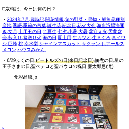
□歳時記、今日は何の日？
・
2024年7月,歳時記,開花情報,旬の野菜・果物・鮮魚品種別
産地,季語,季節の言葉,誕生花,記念日,花火大会,海水浴場海開
き,文月,土用丑の日,半夏生,七夕,小暑,大暑,盆迎え火,盂蘭盆
会,藪入り,盆送り火,海の日,夏土用,生カツオ,生まぐろ,真イワ
シ,巨峰,桃,幸水梨,シャインマスカット,サクランボ,アールス
メロン,ハウスみかん,
・6/29ふくの日,
ビートルズの日(来日記念日)
,佃煮の日,星の
王子さまの日,聖ペテロと聖パウロの祝日,廉太郎忌(滝),
食彩品館.jp