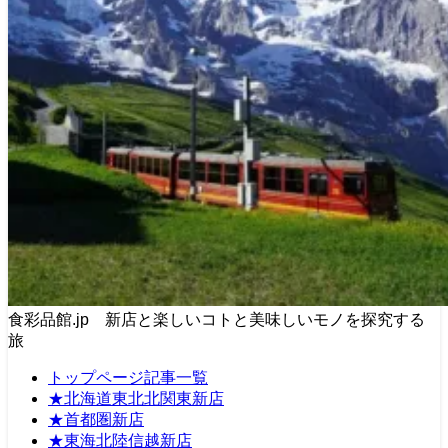
食彩品館.jp 新店と楽しいコトと美味しいモノを探究する
旅
トップページ記事一覧
★北海道東北北関東新店
★首都圏新店
★東海北陸信越新店