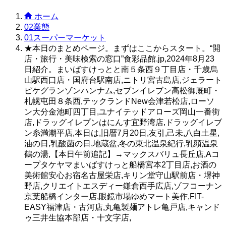
ホーム
02業態
01スーパーマーケット
★本日のまとめページ。まずはここからスタート。“開
店・旅行・美味検索の窓口”食彩品館.jp,2024年8月23
日紹介。まいばすけっとと南５条西９丁目店・千歳烏
山駅西口店・国府台駅南店,ニトリ宮古島店,ジェラート
ピケグランゾンハンナム,セブンイレブン高松御厩町・
札幌屯田８条西,テックランドNew会津若松店,ローソ
ン大分金池町四丁目,ユナイテッドアローズ岡山一番街
店,ドラッグイレプンはにんす宜野湾店,ドラッグイレブ
ン糸満潮平店,本日は,旧暦7月20日,友引,己未,八白土星,
油の日,乳酸菌の日,地蔵盆,冬の東北温泉紀行,乳頭温泉
鶴の湯,【本日午前追記】→マックスバリュ長丘店,Aコ
ープタケヤマまいばすけっと船橋宮本2丁目店,お酒の
美術館安心お宿名古屋栄店,キリン堂守山駅前店・堺神
野店,クリエイトエスディー鎌倉西手広店,ゾフコーナン
京葉船橋インター店,眼鏡市場ゆめマート美作,FIT-
EASY福津店・古河店,丸亀製麺アトレ亀戸店,キャンド
ゥ三井生協本部店・十文字店,