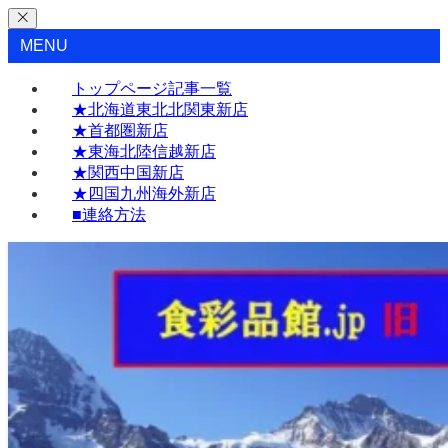
MENU
トップページ記事一覧
★北海道東北北関東新店
★首都圏新店
★東海北陸信越新店
★関西中国新店
★四国九州海外新店
■連絡方法