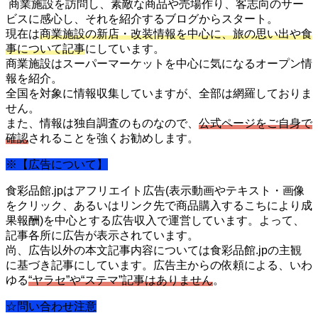
商業施設を訪問し、素敵な商品や売場作り、客志向のサー
ビスに感心し、それを紹介するブログからスタート。
現在は
商業施設の新店・改装情報を中心に、旅の思い出や食
事について記事
にしています。
商業施設はスーパーマーケットを中心に気になるオープン情
報を紹介。
全国を対象に情報収集していますが、全部は網羅しておりま
せん。
また、情報は独自調査のものなので、
公式ページをご自身で
確認
されることを強くお勧めします。
※【広告について】
食彩品館.jpはアフリエイト広告(表示動画やテキスト・画像
をクリック、あるいはリンク先で商品購入するこちにより成
果報酬)を中心とする広告収入で運営しています。よって、
記事各所に広告が表示されています。
尚、広告以外の本文記事内容については食彩品館.jpの主観
に基づき記事にしています。広告主からの依頼による、いわ
ゆる
“ヤラセ”や“ステマ”記事はありません
。
☆問い合わせ注意