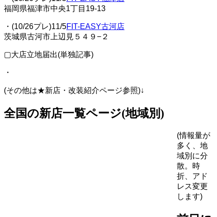
福岡県福津市中央1丁目19-13
・(10/26プレ)11/5
FIT-EASY古河店
茨城県古河市上辺見５４９−２
▢大店立地届出(単独記事)
・
(その他は★新店・改装紹介ページ参照)↓
全国の新店一覧ページ(地域別)
(情報量が
多く、地
域別に分
散。時
折、アド
レス変更
します)