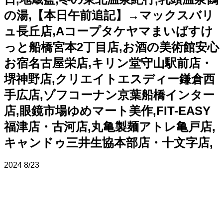
の湯,【本日午前追記】→マックスバリ
ュ長丘店,Aコープタケヤマまいばすけ
っと船橋宮本2丁目店,お酒の美術館安心
お宿名古屋栄店,キリン堂守山駅前店・
堺神野店,クリエイトエスディー鎌倉西
手広店,ゾフコーナン京葉船橋インター
店,眼鏡市場ゆめマート美作,FIT-EASY
福津店・古河店,丸亀製麺アトレ亀戸店,
キャンドゥ三井生協本部店・十文字店,
2024
8/23