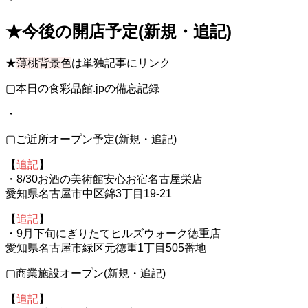
★今後の開店予定(新規・追記)
★
薄桃背景色
は単独記事にリンク
▢本日の食彩品館.jpの備忘記録
・
▢ご近所オープン予定(新規・追記)
【
追記
】
・8/30お酒の美術館安心お宿名古屋栄店
愛知県名古屋市中区錦3丁目19-21
【
追記
】
・9月下旬にぎりたてヒルズウォーク徳重店
愛知県名古屋市緑区元徳重1丁目505番地
▢商業施設オープン(新規・追記)
【
追記
】