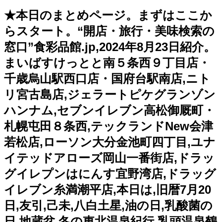
★本日のまとめページ。まずはここか
らスタート。“開店・旅行・美味検索の
窓口”食彩品館.jp,2024年8月23日紹介。
まいばすけっとと南５条西９丁目店・
千歳烏山駅西口店・国府台駅南店,ニト
リ宮古島店,ジェラートピケグランゾン
ハンナム,セブンイレブン高松御厩町・
札幌屯田８条西,テックランドNew会津
若松店,ローソン大分金池町四丁目,ユナ
イテッドアローズ岡山一番街店,ドラッ
グイレプンはにんす宜野湾店,ドラッグ
イレブン糸満潮平店,本日は,旧暦7月20
日,友引,己未,八白土星,油の日,乳酸菌の
日,地蔵盆,冬の東北温泉紀行,乳頭温泉鶴