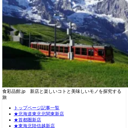
食彩品館.jp 新店と楽しいコトと美味しいモノを探究する
旅
トップページ記事一覧
★北海道東北北関東新店
★首都圏新店
★東海北陸信越新店