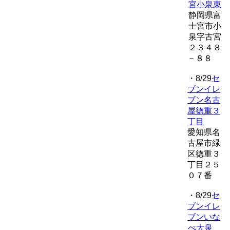
宮小泉東
静岡県富
士宮市小
泉字古宮
２３４８
－８８
・8/29
セ
ブンイレ
ブン名古
屋徳重３
丁目
愛知県名
古屋市緑
区徳重３
丁目２５
０７番
・8/29
セ
ブンイレ
ブンいな
べ大泉