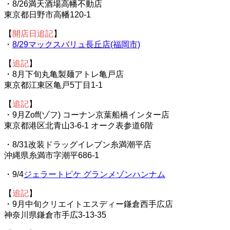
・8/26満天酒場高幡不動店
東京都日野市高幡120-1
【
開店日追記
】
・
8/29マックスバリュ長丘店(福岡市)
【
追記
】
・8月下旬丸亀製麺アトレ亀戸店
東京都江東区亀戸5丁目1-1
【
追記
】
・9月Zoff(ゾフ) コーナン京葉船橋インター店
東京都港区北青山3-6-1 オーク表参道6階
・8/31改装ドラッグイレブン糸満潮平店
沖縄県糸満市字潮平686-1
・9/4
ジェラートピケ グランメゾンハンナム
【
追記
】
・9月中旬クリエイトエスディー鎌倉西手広店
神奈川県鎌倉市手広3-13-35