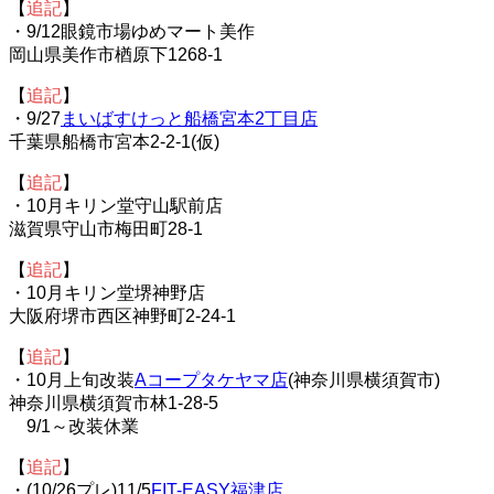
【
追記
】
・9/12眼鏡市場ゆめマート美作
岡山県美作市楢原下1268-1
【
追記
】
・9/27
まいばすけっと船橋宮本2丁目店
千葉県船橋市宮本2-2-1(仮)
【
追記
】
・10月キリン堂守山駅前店
滋賀県守山市梅田町28-1
【
追記
】
・10月キリン堂堺神野店
大阪府堺市西区神野町2-24-1
【
追記
】
・10月上旬改装
Aコープタケヤマ店
(神奈川県横須賀市)
神奈川県横須賀市林1-28-5
9/1～改装休業
【
追記
】
・(10/26プレ)11/5
FIT-EASY福津店