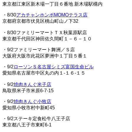
東京都江東区新木場一丁目６番地 新木場駅構内
・8/30
アカチャンホンポMOMOテラス店
京都府京都市伏見区桃山町山ノ下32
・8/30ファミリーマートＴＸ秋葉原駅店
東京都千代田区神田佐久間町１－６－１０
・9/2ファミリーマート舞洲／Ｓ店
大阪府大阪市此花区夢洲中１丁目５番１
・9/2
ローソンＳ名古屋シミズ富国生命ビル
愛知県名古屋市中区丸の内１‐１６‐１５
・9/2
焼肉きんぐ米子店
鳥取県米子市米原6-7-15
・9/2
焼肉きんぐ小牧店
愛知県小牧市村中新町45
・9/2ステーキ定食松牛八王子店
東京都八王子市東町6-1