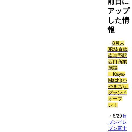
前日に
アップ
した情
報
・
8月末
JR埼京線
南与野駅
西口商業
施設
「Kaya-
Machi(か
やまち)」
グランド
オープ
ン！
・8/29
セ
ブンイレ
ブン富士