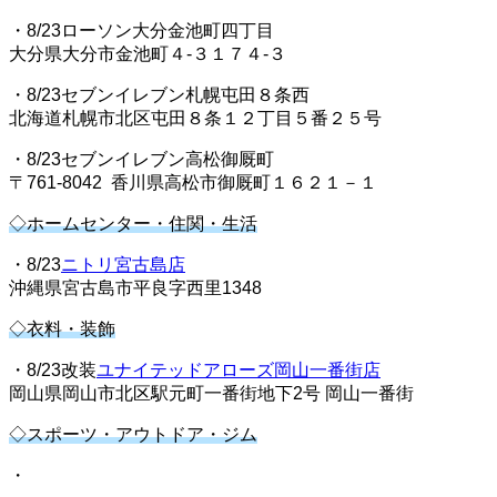
・8/23ローソン大分金池町四丁目
大分県大分市金池町４‐３１７４‐３
・8/23セブンイレブン札幌屯田８条西
北海道札幌市北区屯田８条１２丁目５番２５号
・8/23セブンイレブン高松御厩町
〒761-8042 香川県高松市御厩町１６２１－１
◇ホームセンター・住関・生活
・8/23
ニトリ宮古島店
沖縄県宮古島市平良字西里1348
◇衣料・装飾
・8/23改装
ユナイテッドアローズ岡山一番街店
岡山県岡山市北区駅元町一番街地下2号 岡山一番街
◇スポーツ・アウトドア・ジム
・