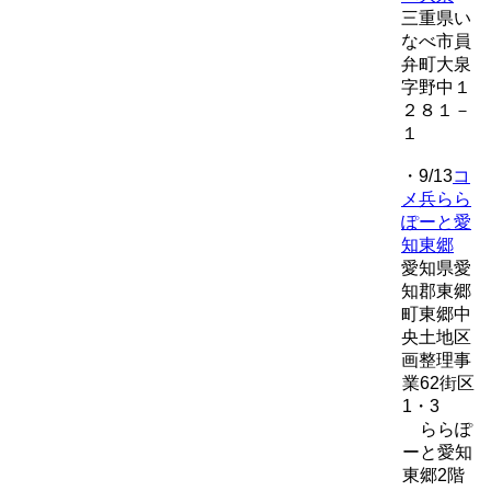
三重県い
なべ市員
弁町大泉
字野中１
２８１－
１
・9/13
コ
メ兵らら
ぽーと愛
知東郷
愛知県愛
知郡東郷
町東郷中
央土地区
画整理事
業62街区
1・3
ららぽ
ーと愛知
東郷2階