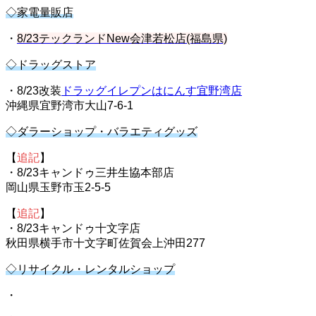
◇家電量販店
・
8/23テックランドNew会津若松店(福島県)
◇ドラッグストア
・8/23改装
ドラッグイレプンはにんす宜野湾店
沖縄県宜野湾市大山7-6-1
◇ダラーショップ・バラエティグッズ
【
追記
】
・8/23キャンドゥ三井生協本部店
岡山県玉野市玉2-5-5
【
追記
】
・8/23キャンドゥ十文字店
秋田県横手市十文字町佐賀会上沖田277
◇リサイクル・レンタルショップ
・