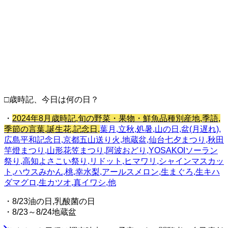
□歳時記、今日は何の日？
・
2024年8月歳時記,旬の野菜・果物・鮮魚品種別産地,季語,
季節の言葉,誕生花,記念日,
葉月,立秋,処暑,山の日,盆(月遅れ),
広島平和記念日,京都五山送り火,地蔵盆,仙台七夕まつり,秋田
竿燈まつり,山形花笠まつり,阿波おどり,YOSAKOIソーラン
祭り,高知よさこい祭り,リドット,ヒマワリ,シャインマスカッ
ト,ハウスみかん,桃,幸水梨,アールスメロン,生まぐろ,生キハ
ダマグロ,生カツオ,真イワシ,他
・8/23油の日,乳酸菌の日
・8/23～8/24地蔵盆