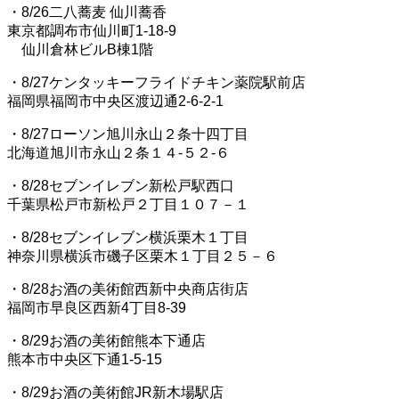
・8/26二八蕎麦 仙川蕎香
東京都調布市仙川町1-18-9
仙川倉林ビルB棟1階
・8/27ケンタッキーフライドチキン薬院駅前店
福岡県福岡市中央区渡辺通2-6-2-1
・8/27ローソン旭川永山２条十四丁目
北海道旭川市永山２条１４‐５２‐６
・8/28セブンイレブン新松戸駅西口
千葉県松戸市新松戸２丁目１０７－１
・8/28セブンイレブン横浜栗木１丁目
神奈川県横浜市磯子区栗木１丁目２５－６
・8/28お酒の美術館西新中央商店街店
福岡市早良区西新4丁目8-39
・8/29お酒の美術館熊本下通店
熊本市中央区下通1-5-15
・8/29お酒の美術館JR新木場駅店