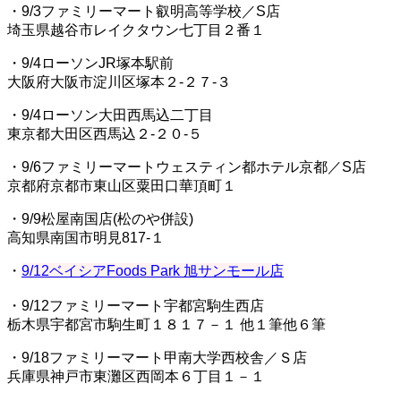
・9/3ファミリーマート叡明高等学校／S店
埼玉県越谷市レイクタウン七丁目２番１
・9/4ローソンJR塚本駅前
大阪府大阪市淀川区塚本２‐２７‐３
・9/4ローソン大田西馬込二丁目
東京都大田区西馬込２‐２０‐５
・9/6ファミリーマートウェスティン都ホテル京都／S店
京都府京都市東山区粟田口華頂町１
・9/9松屋南国店(松のや併設)
高知県南国市明見817‐１
・
9/12ベイシアFoods Park 旭サンモール店
・9/12ファミリーマート宇都宮駒生西店
栃木県宇都宮市駒生町１８１７－１ 他１筆他６筆
・9/18ファミリーマート甲南大学西校舎／Ｓ店
兵庫県神戸市東灘区西岡本６丁目１－１