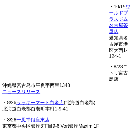
・10/15
ワ
ールドプ
ラスジム
名古屋茶
屋店
愛知県名
古屋市港
区大西1-
124-1
・8/23ニ
トリ宮古
島店
沖縄県宮古島市平良字西里1348
ニュースリリース
・8/26
ラッキーマート白老店
(北海道白老郡)
北海道白老郡白老町本町1-9-41
・8/26
一風堂銀座東店
東京都中央区銀座3丁目9-6 Vort銀座Maxim 1F