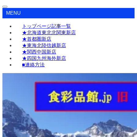
MENU
トップページ記事一覧
★北海道東北北関東新店
★首都圏新店
★東海北陸信越新店
★関西中国新店
★四国九州海外新店
■連絡方法