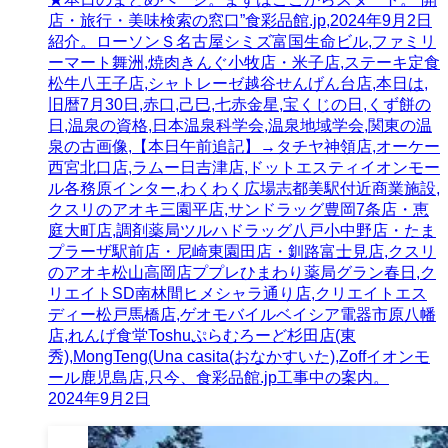
店・旅行・美味検索の窓口”食彩品館.jp,2024年9月2日
紹介。ローソンＳ名古屋シミズ富国生命ビル,ファミリ
ーマート舞洲,焼肉きんぐ小牧店・米子店,ステーキ定食
松牛八王子店,シャトレーゼ越谷せんげん台店,本日は,
旧暦7月30日,赤口,己巳,七赤金星,宝くじの日,くず餅の
日,温泉の資格,日本温泉科学会,温泉地域学会,関東の温
泉の古画像,【本日午前追記】→タチヤ神領店,オーケー
西宮北口店,ラムー日吉津店,ドットエスティイオンモー
ル各務原インター,わくわく広場志都美駅付近商業施設,
クスリのアオキ三園平店,サンドラッグ豊岡7条店・恵
庭大町店,調剤薬局ツルハドラッグ八戸小中野店・たま
プラーザ駅前店・尼崎東園田店・釧路富士見店,クスリ
のアオキ松山高岡店ププレひまわり薬局グラン春日,ク
リエイトSD南林間ヒメシャラ通り店,クリエイトエス
ディー松戸馬橋店,ゲオモバイルベイシア電器市原八幡
店,れんげ食堂Toshuぷらむろーど杉田店(東
秀),MongTeng(Una casita(おなかすいた),Zoffイオンモ
ール鹿児島店,只今、食彩品館.jp工事中の案内。
2024年9月2日