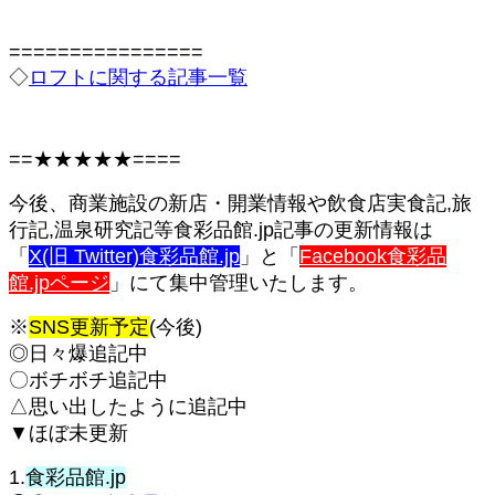
================
◇
ロフトに関する記事一覧
==★★★★★====
今後、商業施設の新店・開業情報や飲食店実食記,旅
行記,温泉研究記等食彩品館.jp記事の更新情報は
「
X(旧 Twitter)
食彩品館.jp
」と「
Facebook食彩品
館.jpページ
」にて集中管理いたします。
※
SNS更新予定
(今後)
◎日々爆追記中
〇ボチボチ追記中
△思い出したように追記中
▼ほぼ未更新
1.
食彩品館.jp