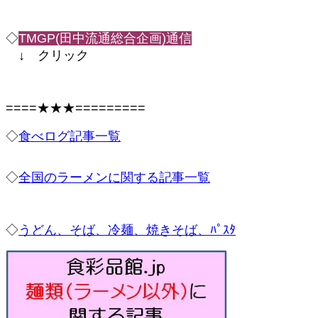
◇
TMGP(田中流通総合企画)通信
↓ クリック
====★★★=========
◇
食べログ記事一覧
◇
全国のラーメンに関する記事一覧
◇
うどん、そば、冷麺、焼きそば、ﾊﾟｽﾀ