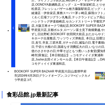
介。ライフソコラ所沢店,MEGAドン・キホーテ米子
店,OONOYA新綱島店,ビッグ・エー草加栄町店,とり
松原店,フレッシュバザール枚方藤阪駅前店,ビッグ・
綾瀬店・伊奈栄店,業務スーパー茅ヶ崎店,蘇我ロフト,
くわく広場フジグラン丸亀店,テックランドピュア高山
ハシドラッグ伊達箱崎店,セカンドストリート宇都宮
店,大阪王将オークワ南紀店,BOOKOFF SUPER BAZ
甲府貢川店,京都ポルタ,ローソン富士見下南畑乗越,や
ずし日比野町,BOOKOFF 吹田関大前店,おたからやド
キホーテ出屋敷店,ワッツウィズ津南店, 本日は,旧暦1
日,友引,辛亥,三碧木星,ガチャの日,減塩の日,電子書籍
日,千切り大根の日,国産なす消費拡大の日,いなりの日
使のささやきの日,中華そばともつ煮いっき食堂(愛知
崎市)実食記,【本日朝追記】→コモディイイダ東浦和
店,Joshin太田イオンモール店,【本日午後追記】→DAI
コモディイイダ東浦和店,
BOOKOFF SUPER BAZAAR 甲府貢川店(山梨県甲府
市)2024年4月26日グランドオープン,コジマ×ビックカメ
ラ甲府店３F,
食彩品館.jp最新記事