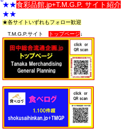
★★
食彩品館.jp+T.M.G.P. サイト紹介
★★
★各サイトいずれもフォロー歓迎
T.M.G.P.サイト
トップページ
↓