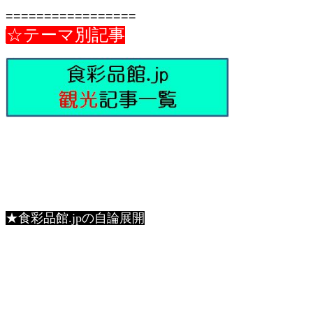
=================
☆テーマ別記事
★食彩品館.jpの自論展開