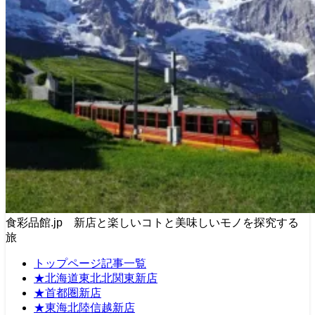
食彩品館.jp 新店と楽しいコトと美味しいモノを探究する
旅
トップページ記事一覧
★北海道東北北関東新店
★首都圏新店
★東海北陸信越新店