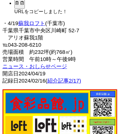
URLをコピーしました！
・4/19
蘇我ロフト
(千葉市)
千葉県千葉市中央区川崎町 52-7
アリオ蘇我1階
℡043-208-6210
売場面積 約232坪(約768㎡)
営業時間 午前10時～午後9時
ニュース・おしらせページ
開店日2024/04/19
記録日2024/02/16(
紹介記事2/17)