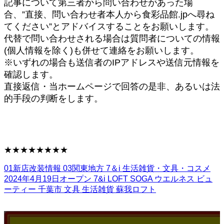
記事について第三者から問い合わせがあった場
合、”直接、問い合わせ者本人から食彩品館.jpへ尋ね
てください”とアドバイスすることをお願いします。
代替で問い合わせされる場合は質問者についての情報
(個人情報を除く)も併せて連絡をお願いします。
※いずれの場合も送信者のIPアドレスや送信元情報を
確認します。
直接返信・当ホームページで回答の是非、あるいは法
的手段の判断をします。
★★★★★★★★
01新店改装情報
03関東地方
7＆i
生活雑貨・文具・コスメ
2024年4月19日オープン
7&i
LOFT
SOGA
ウエルネス
ビュ
ーティー
千葉市
文具
生活雑貨
蘇我ロフト