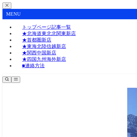
MENU
トップページ記事一覧
★北海道東北北関東新店
★首都圏新店
★東海北陸信越新店
★関西中国新店
★四国九州海外新店
■連絡方法