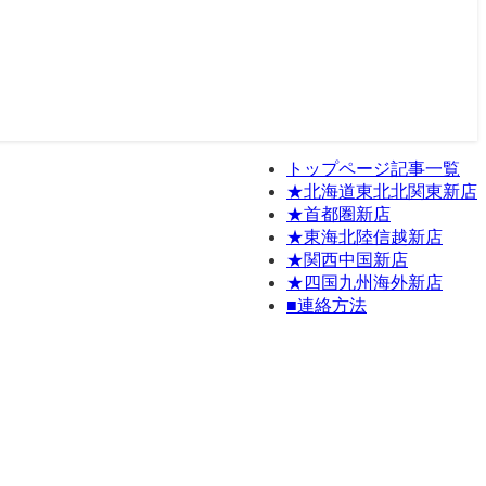
トップページ記事一覧
★北海道東北北関東新店
★首都圏新店
★東海北陸信越新店
★関西中国新店
★四国九州海外新店
■連絡方法