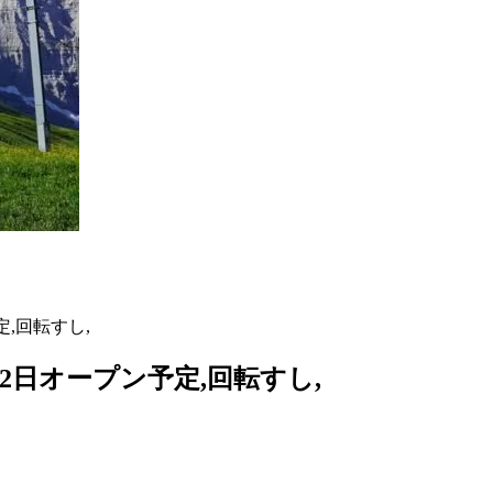
定,回転すし,
月2日オープン予定,回転すし,