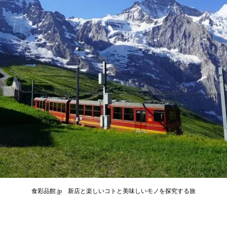
食彩品館.jp 新店と楽しいコトと美味しいモノを探究する旅