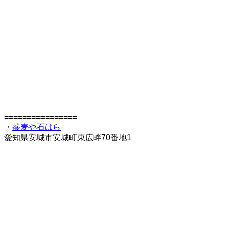
================
・
蕎麦や石はら
愛知県安城市安城町東広畔70番地1