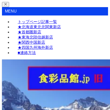
MENU
トップページ記事一覧
★北海道東北北関東新店
★首都圏新店
★東海北陸信越新店
★関西中国新店
★四国九州海外新店
■連絡方法