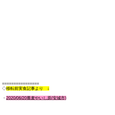
================
◇
移転前実食記事より ↓
・
2020/06/20蕎麦やいし原(安城市)