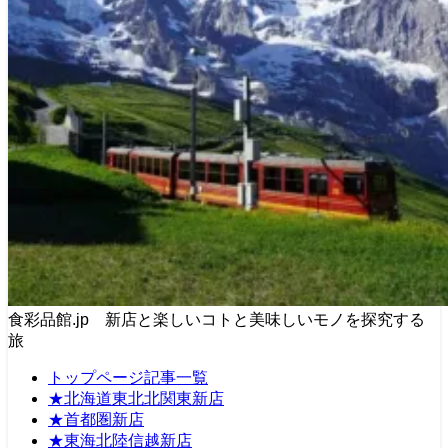
食彩品館.jp 新店と楽しいコトと美味しいモノを探究する
旅
トップページ記事一覧
★北海道東北北関東新店
★首都圏新店
★東海北陸信越新店