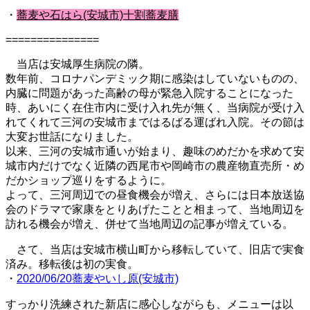
・
蕎麦や石はら(安城市)十割蕎麦膳
===============
当店は安城厚生病院の隣。
数年前、コロナパンデミック期に感染はしていないものの、
内臓に問題があった高齢の母が緊急入院することになった
時、あいにく在住市内に受け入れ先が無く、当病院が受け入
れてくれて三河の安城市まではるばる運ばれ入院。その節は
大変お世話になりました。
以来、三河の安城市通いが始まり、趣味のめだかを求めて安
城市内だけでなく近隣の西尾市や岡崎市の農産物直売所・め
だかショップ巡りをするように。
よって、三河周辺での昼食機会が増え、さらには日本放送協
会のドラマで家康をとりあげたことと相まって、当地周辺を
訪れる機会が増え、併せて当地周辺の記事が増えている。
さて、当店は安城市横山町から移転していて、旧店で実食
済み。移転後は初の実食。
・
2020/06/20蕎麦やいし原(安城市)
すっかり洗練された新店に感心しながらも、メニューは以