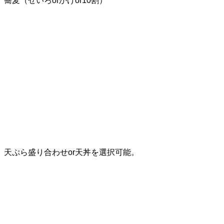
蕎麦（せいろorかけor10割）
天ぷら盛り合わせor天丼を選択可能。