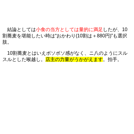
結論としては
小食の当方としては量的に満足
したが、10
割蕎麦を堪能したい時は“おかわり(10割は＋880円)”も選択
肢。
10割蕎麦とはいえボソボソ感がなく、ニ八のようにスル
スルとした喉越し。
店主の力量がうかがえます
。拍手。