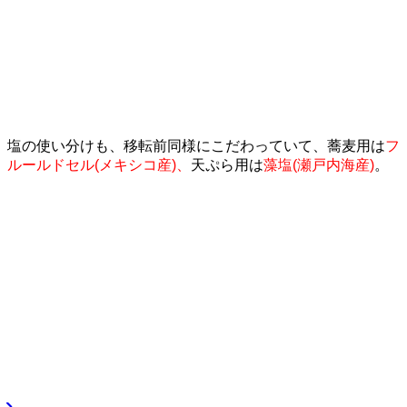
塩の使い分けも、移転前同様にこだわっていて、
蕎麦用は
フ
ルールドセル(メキシコ産)、
天ぷら用は
藻塩(瀬戸内海産)
。