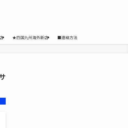
店
★四国九州海外新店
■連絡方法
サ