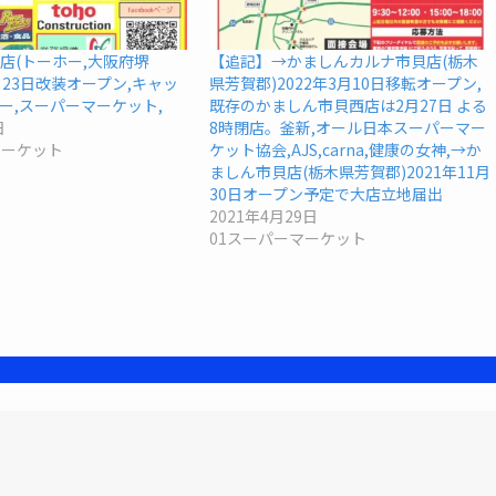
堺店(トーホー,大阪府堺
【追記】→かましんカルナ市貝店(栃木
5月23日改装オープン,キャッ
県芳賀郡)2022年3月10日移転オープン,
ー,スーパーマーケット,
既存のかましん市貝西店は2月27日 よる
日
8時閉店。釜新,オール日本スーパーマー
マーケット
ケット協会,AJS,carna,健康の女神,→か
ましん市貝店(栃木県芳賀郡)2021年11月
30日オープン予定で大店立地届出
2021年4月29日
01スーパーマーケット