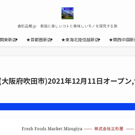
食彩品館.jp 新店と楽しいコトと美味しいモノを探究する旅
関東新店
★首都圏新店
★東海北陸信越新店
★関西中国新
阪府吹田市)2021年12月11日オープン,