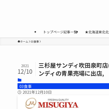
トップページ記事一覧
★北海道東北北
ホーム
03食事
三杉屋サンディ吹田泉町店(大
2021
12/10
ンディの青果売場に出店,
03食事
2021年12月10日