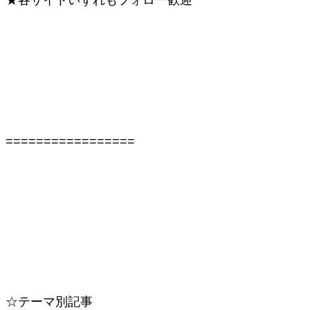
★各サイトいずれもフォロー歓迎
=================
☆テーマ別記事