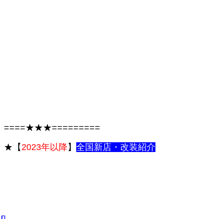
====★★★=========
★【
2023年以降
】
全国新
店・改装紹介