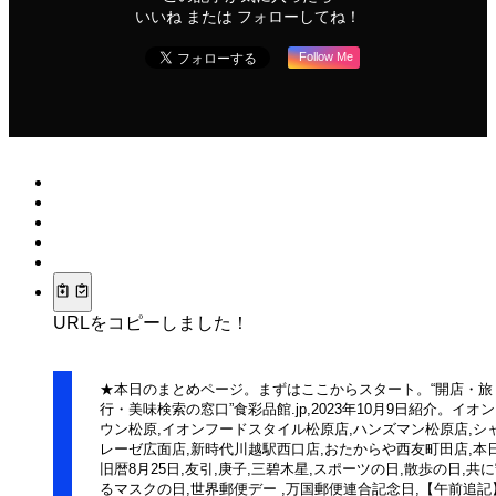
いいね または フォローしてね！
Follow Me
URLをコピーしました！
★本日のまとめページ。まずはここからスタート。“開店・旅
行・美味検索の窓口”食彩品館.jp,2023年10月9日紹介。イオ
ウン松原,イオンフードスタイル松原店,ハンズマン松原店,シ
レーゼ広面店,新時代川越駅西口店,おたからや西友町田店,本日
旧暦8月25日,友引,庚子,三碧木星,スポーツの日,散歩の日,共
るマスクの日,世界郵便デー ,万国郵便連合記念日,【午前追記