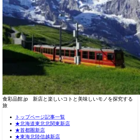
食彩品館.jp 新店と楽しいコトと美味しいモノを探究する
旅
トップページ記事一覧
★北海道東北北関東新店
★首都圏新店
★東海北陸信越新店