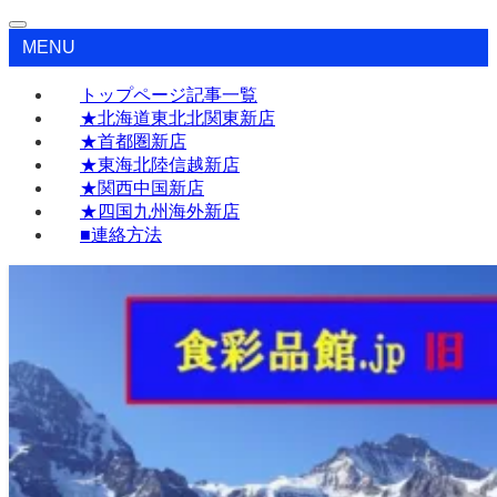
MENU
トップページ記事一覧
★北海道東北北関東新店
★首都圏新店
★東海北陸信越新店
★関西中国新店
★四国九州海外新店
■連絡方法