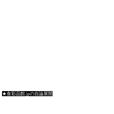
★食彩品館.jpの自論展開