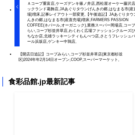
Ａコープ重富店,ケーズデンキ篠ノ井店,西松屋オーケー藤沢店
ックランド葛飾店,JAあぐりタウンげんきの郷,はなまる市(産
場)増床,記事レイアウト一部変更,【午後追記】JAあぐりタウ
んきの郷,はなまる市(産直売場)増床,FARMERS PASSION
COFFEE(ネパール,オーガニック),業務スーパー岡場店,コー
らい,コープ杉並井草店,わくわく広場ファッションクルーズ
ちなか店,北雄ラッキーシティもんべつ店,さとうフレッシュ
ール浜坂店,ゲンキー中鶉店,
【開店日追記】コープみらい,コープ杉並井草店(東京都杉並
区)2024年年2月14日オープン,COOP,スーパーマーケット,
食彩品館.jp最新記事