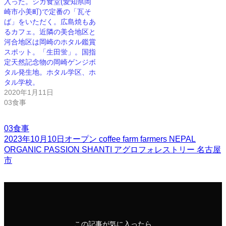
入った。シガ食堂(愛知県岡
崎市小美町)で定番の「瓦そ
ば」をいただく。広島焼もあ
るカフェ。近隣の美合地区と
河合地区は岡崎のホタル鑑賞
スポット。「生田蛍」。国指
定天然記念物の岡崎ゲンジボ
タル発生地。ホタル学区、ホ
タル学校。
2020年1月11日
03食事
03食事
2023年10月10日オープン
coffee
farm
farmers
NEPAL
ORGANIC
PASSION
SHANTI
アグロフォレストリー
名古屋
市
この記事が気に入ったら