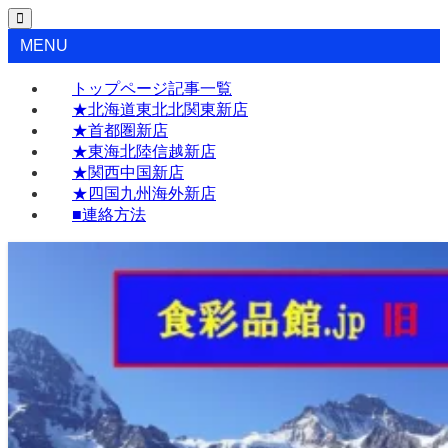
MENU
トップページ記事一覧
★北海道東北北関東新店
★首都圏新店
★東海北陸信越新店
★関西中国新店
★四国九州海外新店
■連絡方法