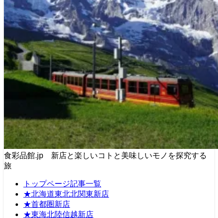
食彩品館.jp 新店と楽しいコトと美味しいモノを探究する
旅
トップページ記事一覧
★北海道東北北関東新店
★首都圏新店
★東海北陸信越新店