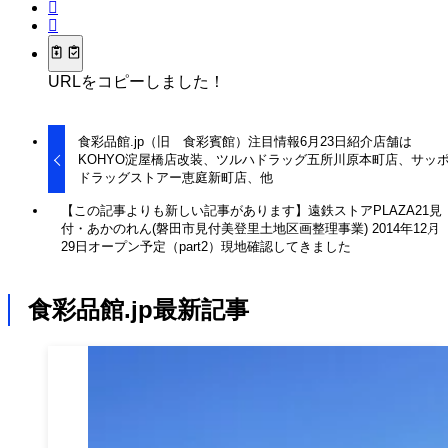
URLをコピーしました！
食彩品館.jp（旧 食彩賓館）注目情報6月23日紹介店舗は
KOHYO淀屋橋店改装、ツルハドラッグ五所川原本町店、サッ
ドラッグストアー恵庭新町店、他
【この記事よりも新しい記事があります】遠鉄ストアPLAZA21見
付・あかのれん(磐田市見付美登里土地区画整理事業) 2014年12月
29日オープン予定（part2）現地確認してきました
食彩品館.jp最新記事