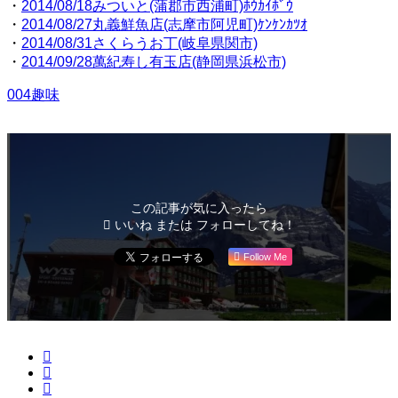
・
2014/08/18みついと(蒲郡市西浦町)ﾎｳｶｲﾎﾞｳ
・
2014/08/27丸義鮮魚店(志摩市阿児町)ｹﾝｹﾝｶﾂｵ
・
2014/08/31さくらうお丁(岐阜県関市)
・
2014/09/28萬紀寿し有玉店(静岡県浜松市)
004趣味
この記事が気に入ったら
いいね または フォローしてね！
Follow Me