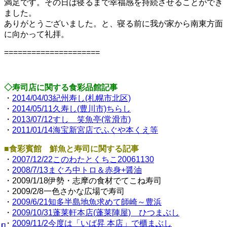
満足です。その日は寝るまで幸福感を持続させることができ
ました。
ありがとうございました。と、寝る前に我が家から南東方面
に向かって礼拝。
=====================
◇寿司店に関する食彩品館記事
・
2014/04/03紀州寿し(札幌市北区)
・
2014/05/11久寿し(豊川市)ちらし
・
2013/07/12すし 笑魚亭(常滑市)
・
2011/01/14海宝新宮店でふぐや本くえ等
■食彩賓館 鮮魚と寿司に関する記事
・
2007/12/22このわたとくちこ20061130
・
2008/7/13まぐろ中トロ＆赤身+醤油
・2009/1/18伊勢・志摩の食材でてこね寿司
・2009/2/8一色さかな広場で寿司
・
2009/6/21知多半島地魚求めて師崎～豊浜
・
2009/10/31蓬莱軒本店(蓬莱陣屋) ひつまぶし
・
2009/11/2今度は「いば昇 本店」で櫃まぶし