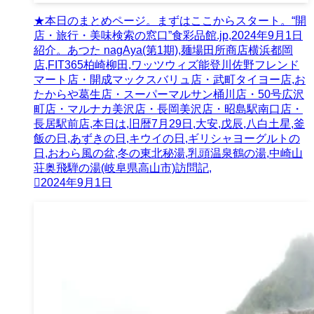
★本日のまとめページ。まずはここからスタート。“開
店・旅行・美味検索の窓口”食彩品館.jp,2024年9月1日
紹介。あつた nagAya(第1期),麺場田所商店横浜都岡
店,FIT365柏崎柳田,ワッツウィズ能登川佐野フレンド
マート店・開成マックスバリュ店・武町タイヨー店,お
たからや葛生店・スーパーマルサン桶川店・50号広沢
町店・マルナカ美沢店・長岡美沢店・昭島駅南口店・
長居駅前店,本日は,旧暦7月29日,大安,戊辰,八白土星,釜
飯の日,あずきの日,キウイの日,ギリシャヨーグルトの
日,おわら風の盆,冬の東北秘湯,乳頭温泉鶴の湯,中崎山
荘奥飛騨の湯(岐阜県高山市)訪問記,
2024年9月1日