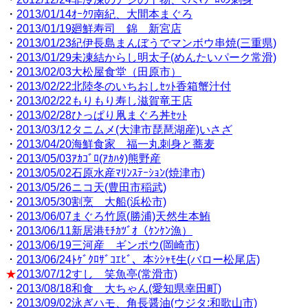
・
2013/01/14ｵｰｸﾜ南紀、大間本まぐろ
・
2013/01/19廻鮮寿司 錦 新宮店
・
2013/01/23紀伊長島まんぼうでマンボウ串焼(三重県)
・
2013/01/29未凍結からし明太子(めんたいパーク常滑)
・
2013/02/03大松屋食堂（田原市）
・
2013/02/22北陸冬のいちおしｾｯﾄ香箱蟹汁付
・
2013/02/22もりもり寿し滋賀竜王店
・
2013/02/28ひっぱり凧まぐろ丼ｾｯﾄ
・
2013/03/12タニムメ(大津市琵琶湖産)いさざ
・
2013/04/20海鮮食家 福一丸刺身と蕎麦
・
2013/05/03ｱｶｺﾞﾛ(ｱｶﾊﾀ)熊野産
・
2013/05/02石原水産ﾏﾘﾝｽﾃｰｼｮﾝ(焼津市)
・
2013/05/26ニコ天(豊田市稲武)
・
2013/05/30割烹 大船(浜松市)
・
2013/06/07まぐろ竹原(勝浦)天然生本鮪
・
2013/06/11新居港ﾓﾁｶﾂﾞｵ（ｹﾝｹﾝ漁）
・
2013/06/19三河産 ギンポウ(岡崎市)
・
2013/06/24ﾄｹﾞｸﾛｻﾞｺｴﾋﾞ、本ｼｼｬﾓ生(バロー松尾店)
★
2013/07/12すし 笑魚亭(常滑市)
・
2013/08/18和食 大ちゃん(愛知県幸田町)
・
2013/09/02泳ぎハモ、角長醤油(ウジタ:和歌山市)