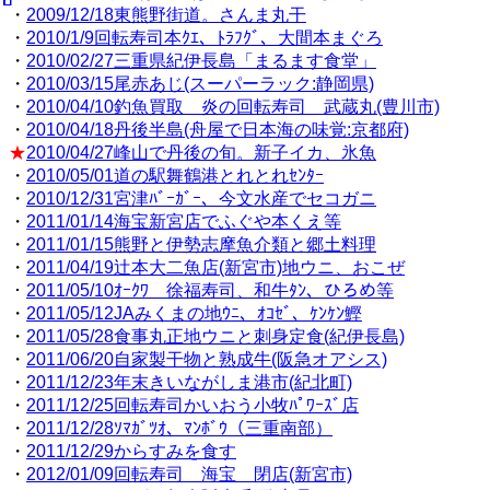
・
2009/12/18東熊野街道。さんま丸干
・
2010/1/9回転寿司本ｸｴ、ﾄﾗﾌｸﾞ、大間本まぐろ
・
2010/02/27三重県紀伊長島「まるます食堂」
・
2010/03/15尾赤あじ(スーパーラック:静岡県)
・
2010/04/10釣魚買取 炎の回転寿司 武蔵丸(豊川市)
・
2010/04/18丹後半島(舟屋で日本海の味覚:京都府)
★
2010/04/27峰山で丹後の旬。新子イカ、氷魚
・
2010/05/01道の駅舞鶴港とれとれｾﾝﾀｰ
・
2010/12/31宮津ﾊﾞｰｶﾞｰ、今文水産でセコガニ
・
2011/01/14海宝新宮店でふぐや本くえ等
・
2011/01/15熊野と伊勢志摩魚介類と郷土料理
・
2011/04/19辻本大二魚店(新宮市)地ウニ、おこぜ
・
2011/05/10ｵｰｸﾜ 徐福寿司、和牛ﾀﾝ、ひろめ等
・
2011/05/12JAみくまの地ｳﾆ、ｵｺｾﾞ、ｹﾝｹﾝ鰹
・
2011/05/28食事丸正地ウニと刺身定食(紀伊長島)
・
2011/06/20自家製干物と熟成牛(阪急オアシス)
・
2011/12/23年末きいながしま港市(紀北町)
・
2011/12/25回転寿司かいおう小牧ﾊﾟﾜｰｽﾞ店
・
2011/12/28ｿﾏｶﾞﾂｵ、ﾏﾝﾎﾞｳ（三重南部）
・
2011/12/29からすみを食す
・
2012/01/09回転寿司 海宝 閉店(新宮市)