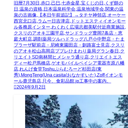
旧暦7月30日,赤口,己巳,七赤金星,宝くじの日,くず餅の
日,温泉の資格,日本温泉科学会,温泉地域学会,関東の温
泉の古画像,【本日午前追記】→タチヤ神領店,オーケー
西宮北口店,ラムー日吉津店,ドットエスティイオンモー
ル各務原インター,わくわく広場志都美駅付近商業施設,
クスリのアオキ三園平店,サンドラッグ豊岡7条店・恵
庭大町店,調剤薬局ツルハドラッグ八戸小中野店・たま
プラーザ駅前店・尼崎東園田店・釧路富士見店,クスリ
のアオキ松山高岡店ププレひまわり薬局グラン春日,ク
リエイトSD南林間ヒメシャラ通り店,クリエイトエス
ディー松戸馬橋店,ゲオモバイルベイシア電器市原八幡
店,れんげ食堂Toshuぷらむろーど杉田店(東
秀),MongTeng(Una casita(おなかすいた),Zoffイオンモ
ール鹿児島店,只今、食彩品館.jp工事中の案内。
2024年9月2日