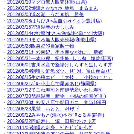
・
2012/01/10マグロ無人販売(和歌山県)
・
2012/02/02焼津さかなｾﾝﾀｰ地魚 まるまん
・
2012/03/03浜名湖 うなぎ処 勝美
・
2012/03/08はちびき<葉血引>(イオン豊川店)
・
2012/03/15宍道湖産の大しじみ
・
2012/05/14ｹﾝｹﾝ鰹(すさみ漁協)松源にて(大阪)
・
2012/05/19まぐろ無人販売続報(和歌山県)
・
2012/05/28阪急ｵｱｼｽ自家製干物
・
2012/05/31ｵｰｸﾜ南紀。串本産ながれこ、新姫
・
2012/05/31一本ﾓﾉ鰹、紀州ｶﾚｰしし肉、塩麹(新宮)
・
2012/06/01吉川水産で釜揚げしらすと生しらす丼
・
2012/06/04朝獲り鮮魚ダツ、ﾄﾋﾞｳｵ。富山産白ｴﾋﾞ
・
2012/06/15生の桜エビ、「大技」「小技のこと」
・
2012/06/21ﾊﾞﾛｰ小土店で尾赤あじ(静岡県)
・
2012/07/12てこね寿司と南伊勢産いわし寿司
・
2012/07/20琵琶湖産 新物 小鮎の佃煮(ﾊﾞﾛｰ)
・
2012/07/30ｵｰｸﾜ安八店で朝日ガニ、弁当198円
・
2012/08/23尾鷲 おとと、ﾒｲﾁﾀﾞｲ
・
2012/09/12みやもと(清水)本ﾏｸﾞﾛとろ丼(静岡)
・
2012/09/22回転寿し 源 田原ｾﾝﾄﾌｧｰﾚ店
・
2012/11/05朝獲れ刺身、ﾍﾞｱｰﾄﾞﾌﾞﾙｰｲﾝｸﾞ
・
2012/12/24非冷凍のアジの干物、ﾐﾅﾐﾏｸﾞﾛの刺身