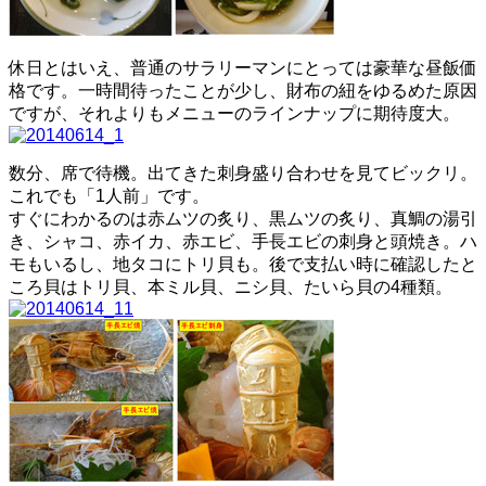
休日とはいえ、普通のサラリーマンにとっては豪華な昼飯価
格です。一時間待ったことが少し、財布の紐をゆるめた原因
ですが、それよりもメニューのラインナップに期待度大。
数分、席で待機。出てきた刺身盛り合わせを見てビックリ。
これでも「1人前」です。
すぐにわかるのは赤ムツの炙り、黒ムツの炙り、真鯛の湯引
き、シャコ、赤イカ、赤エビ、手長エビの刺身と頭焼き。ハ
モもいるし、地タコにトリ貝も。後で支払い時に確認したと
ころ貝はトリ貝、本ミル貝、ニシ貝、たいら貝の4種類。