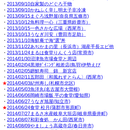
・
2013/09/10自家製のどぐろ干物
・
2013/09/10かねふく辛し明太子非冷凍
・
2013/09/15まぐろ浅野屋(奈良県五條市)
・
2013/10/12魚料理一心（三重県鈴鹿市）
・
2013/10/15一色さかな広場（西尾市）
・
2013/10/13うなぎ川安（豊田市足助）
・
2013/11/10海鮮庵で海“選”丼
・
2013/11/22あぢかまの里（長浜市）湖産手長エビ他
・
2013/11/24まるは食堂りんくう店(常滑市)
・
2014/01/30沼津魚市場食堂と周辺
・
2014/02/04黒潮ﾀﾞｲﾆﾝｸﾞ相差店(鳥羽)伊勢えび
・
2014/02/05廻鮮寿司 錦 新宮店
・
2014/02/11五郎田〈和風れすとらん〉(西尾市)
★
2014/04/03紀州寿し(札幌市北区)
・
2014/05/03魚洋丸(名古屋市大曽根)
・
2014/06/06岡崎市場飯 平の食堂(愛知県)
・
2014/06/27うなぎ旭屋(知立市)
★
2014/06/24食堂 松月(蒲郡市形原町)
・
2014/07/27まるさ水産岐阜大垣店(岐阜県垂井町)
・
2014/08/07和彩食処 かん田(西尾市)
・
2014/08/09やましょう高蔵寺店(春日井市)