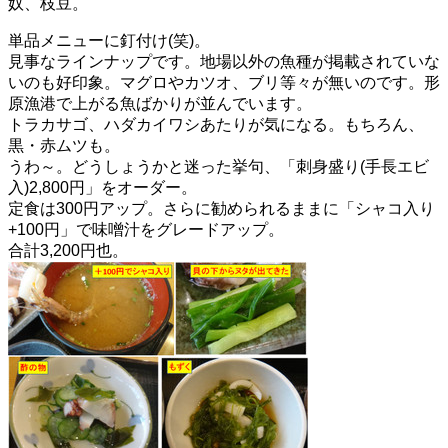
奴、枝豆。
単品メニューに釘付け(笑)。
見事なラインナップです。地場以外の魚種が掲載されていな
いのも好印象。マグロやカツオ、ブリ等々が無いのです。形
原漁港で上がる魚ばかりが並んでいます。
トラカサゴ、ハダカイワシあたりが気になる。もちろん、
黒・赤ムツも。
うわ～。どうしょうかと迷った挙句、「刺身盛り(手長エビ
入)2,800円」をオーダー。
定食は300円アップ。さらに勧められるままに「シャコ入り
+100円」で味噌汁をグレードアップ。
合計3,200円也。