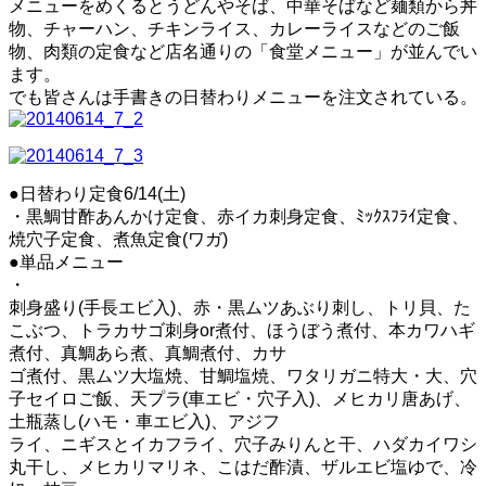
メニューをめくるとうどんやそば、中華そばなど麺類から丼
物、チャーハン、チキンライス、カレーライスなどのご飯
物、肉類の定食など店名通りの「食堂メニュー」が並んでい
ます。
でも皆さんは手書きの日替わりメニューを注文されている。
●日替わり定食6/14(土)
・黒鯛甘酢あんかけ定食、赤イカ刺身定食、ﾐｯｸｽﾌﾗｲ定食、
焼穴子定食、煮魚定食(ワガ)
●単品メニュー
・
刺身盛り(手長エビ入)、赤・黒ムツあぶり刺し、トリ貝、た
こぶつ、トラカサゴ刺身or煮付、ほうぼう煮付、本カワハギ
煮付、真鯛あら煮、真鯛煮付、カサ
ゴ煮付、黒ムツ大塩焼、甘鯛塩焼、ワタリガニ特大・大、穴
子セイロご飯、天プラ(車エビ・穴子入)、メヒカリ唐あげ、
土瓶蒸し(ハモ・車エビ入)、アジフ
ライ、ニギスとイカフライ、穴子みりんと干、ハダカイワシ
丸干し、メヒカリマリネ、こはだ酢漬、ザルエビ塩ゆで、冷