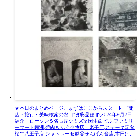
★本日のまとめページ。まずはここからスタート。“開
店・旅行・美味検索の窓口”食彩品館.jp,2024年9月2日
紹介。ローソンＳ名古屋シミズ富国生命ビル,ファミリ
ーマート舞洲,焼肉きんぐ小牧店・米子店,ステーキ定食
松牛八王子店,シャトレーゼ越谷せんげん台店,本日は,